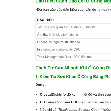
Dấu Hiệu Cảnh Báo Lỗi Ổ Cứng Ng
Nếu bạn gặp các dấu hiệu sau, cần dừng ngay vi
DẤU HIỆU
Tốc độ copy giảm từ 100MB/s → 0MB/s
Âm thanh “click-click” lặp lại
Ổ ngoài tự ngắt rồi tự nhận lại
File copy xong nhưng lỗi CRC
Task Manager báo Disk 100% liên tục
Cách Tự Sửa Nhanh Khi Ổ Cứng Bị 
1. Kiểm Tra Sức Khỏe Ổ Cứng Bằng P
Dùng:
CrystalDiskInfo
để xem nhiệt độ và tình tr
HD Tune / Victoria HDD
để quét bad sector ch
Nếu chỉ số
“Reallocated Sectors Count”
hoặc