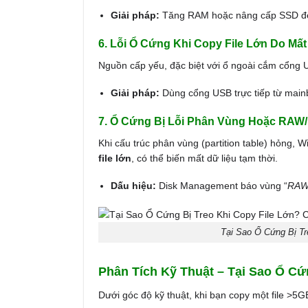
Giải pháp:
Tăng RAM hoặc nâng cấp SSD để
6. Lỗi Ổ Cứng Khi Copy File Lớn Do Mấ
Nguồn cấp yếu, đặc biệt với ổ ngoài cắm cổng 
Giải pháp:
Dùng cổng USB trực tiếp từ main
7. Ổ Cứng Bị Lỗi Phân Vùng Hoặc RAW/
Khi cấu trúc phân vùng (partition table) hỏng, W
file lớn
, có thể biến mất dữ liệu tạm thời.
Dấu hiệu:
Disk Management báo vùng “
RA
Tại Sao Ổ Cứng Bị T
Phân Tích Kỹ Thuật – Tại Sao Ổ Cứ
Dưới góc độ kỹ thuật, khi bạn copy một file >5G