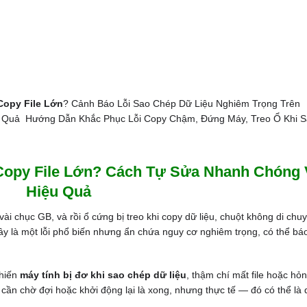
Copy File Lớn
? Cảnh Báo Lỗi Sao Chép Dữ Liệu Nghiêm Trọng Trên
Quả Hướng Dẫn Khắc Phục Lỗi Copy Chậm, Đứng Máy, Treo Ổ Khi 
 Copy File Lớn? Cách Tự Sửa Nhanh Chóng
Hiệu Quả
vài chục GB, và rồi ổ cứng bị treo khi copy dữ liệu, chuột không di chu
ây là một lỗi phổ biến nhưng ẩn chứa nguy cơ nghiêm trọng, có thể bá
khiến
máy tính bị đơ khi sao chép dữ liệu
, thậm chí mất file hoặc hỏ
cần chờ đợi hoặc khởi động lại là xong, nhưng thực tế — đó có thể là