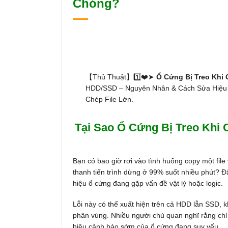
Chóng?
【Thủ Thuật】1️⃣❤️➤
Ổ Cứng Bị Treo Khi 
HDD/SSD – Nguyên Nhân & Cách Sửa Hiệu 
Chép File Lớn.
Tại Sao Ổ Cứng Bị Treo Khi
Bạn có bao giờ rơi vào tình huống copy một file 
thanh tiến trình dừng ở 99% suốt nhiều phút? Đ
hiệu ổ cứng đang gặp vấn đề vật lý hoặc logic.
Lỗi này có thể xuất hiện trên cả HDD lẫn SSD, 
phân vùng. Nhiều người chủ quan nghĩ rằng chỉ 
hiệu cảnh báo sớm của ổ cứng đang suy yếu.