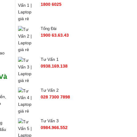
1800 6025
Tổng Đài
1900 63.63.43
Sao
Tư Vấn 1
0938.169.138
 Và
Tư Vấn 2
yển,
028 7300 7898
o
Tư Vấn 3
ng
0984.966.552
 dấu