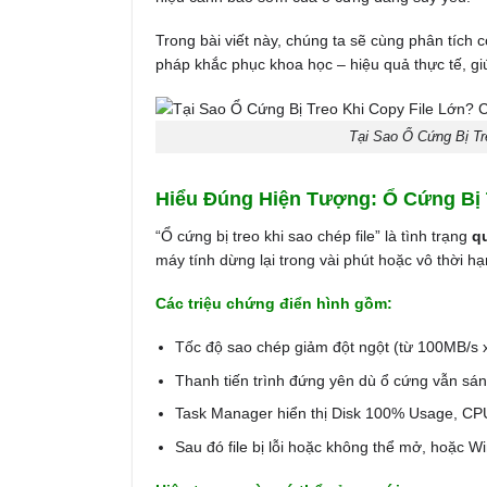
Trong bài viết này, chúng ta sẽ cùng phân tích
pháp khắc phục khoa học – hiệu quả thực tế, gi
Tại Sao Ổ Cứng Bị T
Hiểu Đúng Hiện Tượng: Ổ Cứng Bị T
“Ổ cứng bị treo khi sao chép file” là tình trạng
q
máy tính dừng lại trong vài phút hoặc vô thời hạ
Các triệu chứng điển hình gồm:
Tốc độ sao chép giảm đột ngột (từ 100MB/s 
Thanh tiến trình đứng yên dù ổ cứng vẫn sá
Task Manager hiển thị Disk 100% Usage, CP
Sau đó file bị lỗi hoặc không thể mở, hoặc 