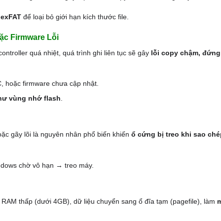
 exFAT
để loại bỏ giới hạn kích thước file.
ặc Firmware Lỗi
troller quá nhiệt, quá trình ghi liên tục sẽ gây
lỗi copy chậm, đứng
, hoặc firmware chưa cập nhật.
hư vùng nhớ flash
.
oặc gãy lõi là nguyên nhân phổ biến khiến
ổ cứng bị treo khi sao ché
indows chờ vô hạn → treo máy.
 RAM thấp (dưới 4GB), dữ liệu chuyển sang ổ đĩa tạm (pagefile), làm