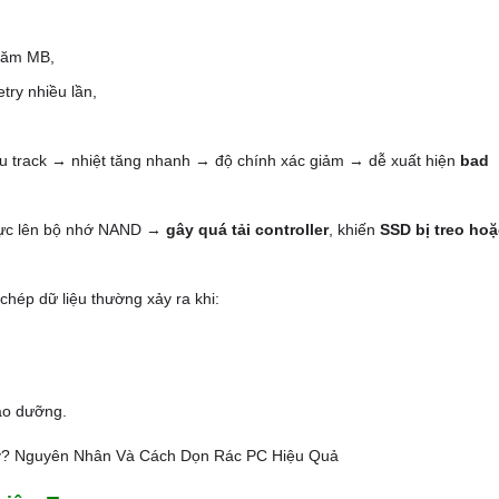
trăm MB,
try nhiều lần,
iều track → nhiệt tăng nhanh → độ chính xác giảm → dễ xuất hiện
bad
p lực lên bộ nhớ NAND →
gây quá tải controller
, khiến
SSD bị treo hoặ
 chép dữ liệu thường xảy ra khi:
ảo dưỡng.
y? Nguyên Nhân Và Cách Dọn Rác PC Hiệu Quả