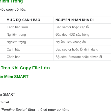
hiêm Trọng
ệc copy dữ liệu:
MỨC ĐỘ CẢNH BÁO
NGUYÊN NHÂN KHẢ DĨ
Cảnh báo sớm
Bad sector hoặc cáp lỗi
Nghiêm trọng
Đầu đọc HDD sắp hỏng
Nghiêm trọng
Nguồn điện không ổn
Cảnh báo
Bad sector hoặc lỗi định dạng
Cảnh báo
Bộ đệm, firmware hoặc driver lỗi
Treo Khi Copy File Lớn
hần Mềm SMART
ạng SMART.
i tiết.
“Pending Sector”
tăng → ổ có nguy cơ hỏng.