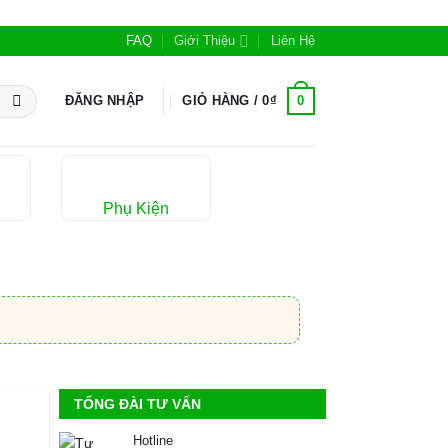
FAQ
Giới Thiệu
Liên Hệ
0
ĐĂNG NHẬP
GIỎ HÀNG /
0
₫
Phụ Kiện
TỔNG ĐÀI TƯ VẤN
Hotline