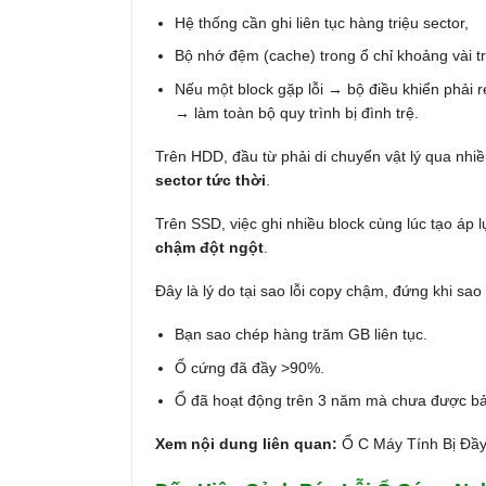
Hệ thống cần ghi liên tục hàng triệu sector,
Bộ nhớ đệm (cache) trong ổ chỉ khoảng vài 
Nếu một block gặp lỗi → bộ điều khiển phải re
→ làm toàn bộ quy trình bị đình trệ.
Trên HDD, đầu từ phải di chuyển vật lý qua nh
sector tức thời
.
Trên SSD, việc ghi nhiều block cùng lúc tạo á
chậm đột ngột
.
Đây là lý do tại sao lỗi copy chậm, đứng khi sao
Bạn sao chép hàng trăm GB liên tục.
Ổ cứng đã đầy >90%.
Ổ đã hoạt động trên 3 năm mà chưa được b
Xem nội dung liên quan:
Ổ C Máy Tính Bị Đầ