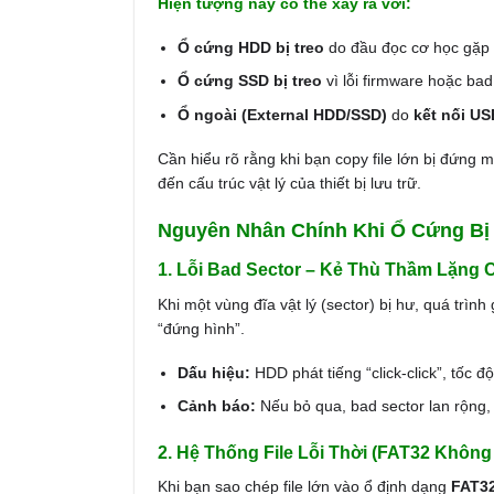
Hiện tượng này có thể xảy ra với:
Ổ cứng HDD bị treo
do đầu đọc cơ học gặp l
Ổ cứng SSD bị treo
vì lỗi firmware hoặc ba
Ổ ngoài (External HDD/SSD)
do
kết nối U
Cần hiểu rõ rằng khi bạn copy file lớn bị đứng
đến cấu trúc vật lý của thiết bị lưu trữ.
Nguyên Nhân Chính Khi Ổ Cứng Bị 
1. Lỗi Bad Sector – Kẻ Thù Thầm Lặng
Khi một vùng đĩa vật lý (sector) bị hư, quá trình
“đứng hình”.
Dấu hiệu:
HDD phát tiếng “click-click”, tốc 
Cảnh báo:
Nếu bỏ qua, bad sector lan rộng
2. Hệ Thống File Lỗi Thời (FAT32 Không
Khi bạn sao chép file lớn vào ổ định dạng
FAT3