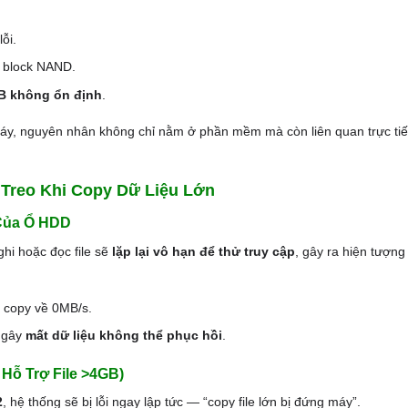
ỗi.
d block NAND.
SB không ổn định
.
 máy, nguyên nhân không chỉ nằm ở phần mềm mà còn liên quan trực ti
Treo Khi Copy Dữ Liệu Lớn
 Của Ổ HDD
 ghi hoặc đọc file sẽ
lặp lại vô hạn để thử truy cập
, gây ra hiện tượng
độ copy về 0MB/s.
, gây
mất dữ liệu không thể phục hồi
.
 Hỗ Trợ File >4GB)
2
, hệ thống sẽ bị lỗi ngay lập tức — “copy file lớn bị đứng máy”.