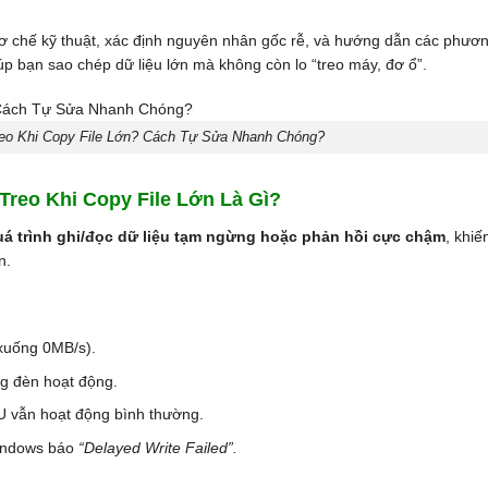
 cơ chế kỹ thuật, xác định nguyên nhân gốc rễ, và hướng dẫn các phươ
úp bạn sao chép dữ liệu lớn mà không còn lo “treo máy, đơ ổ”.
reo Khi Copy File Lớn? Cách Tự Sửa Nhanh Chóng?
reo Khi Copy File Lớn Là Gì?
uá trình ghi/đọc dữ liệu tạm ngừng hoặc phản hồi cực chậm
, khiế
n.
xuống 0MB/s).
ng đèn hoạt động.
U vẫn hoạt động bình thường.
Windows báo
“Delayed Write Failed”.