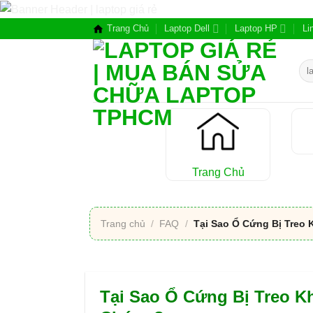
Chuyển
đến
Trang Chủ
Laptop Dell
Laptop HP
Li
nội
dung
Tìm
kiế
Trang Chủ
Trang chủ
/
FAQ
/
Tại Sao Ổ Cứng Bị Treo 
Tại Sao Ổ Cứng Bị Treo K