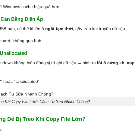
 Windows cache hiệu quả hơn.
t Cân Bằng Điện Áp
USB hub, có thể khiến ổ
ngắt tạm thời
, gây treo khi truyền dữ liệu.
board, không qua hub.
Unallocated
indows không hiểu đúng vị trí ghi dữ liệu → sinh ra
lỗi ổ cứng khi cop
W
” hoặc “
Unallocated
”.
reo Khi Copy File Lớn? Cách Tự Sửa Nhanh Chóng?
ng Dễ Bị Treo Khi Copy File Lớn?
B: