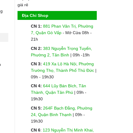
ng
Địa Chỉ Shop
CN 1:
881 Phan Văn Trị, Phường
7, Quận Gò Vấp
- Mở Cửa 08h -
21h
CN 2:
383 Nguyễn Trọng Tuyển,
Phường 2, Tân Bình
| 09h -19h
CN 3:
419 Xa Lộ Hà Nội, Phường
n
Trường Thọ, Thành Phố Thủ Đức
|
09h - 19h30
CN 4:
644 Lũy Bán Bích, Tân
Thành, Quận Tân Phú
| 09h -
19h30
CN 5:
264F Bạch Đằng, Phường
24, Quận Bình Thạnh
| 09h -
19h30
CN 6
:
123 Nguyễn Thị Minh Khai,