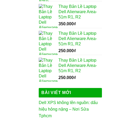
Thay Bản Lề Laptop
Dell Alienware Area-
51m R1, R2
350.000
₫
Thay Bản Lề Laptop
Dell Alienware Area-
51m R1, R2
250.000
₫
Thay Bản Lề Laptop
Dell Alienware Area-
51m R1, R2
250.000
₫
BÀI VIẾT MỚI
Dell XPS không lên nguồn: dấu
hiệu hỏng nặng – Nơi Sửa
Tphcm