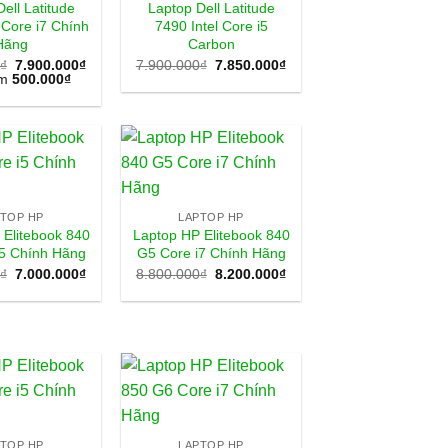
ell Latitude
Laptop Dell Latitude
 Core i7 Chính
7490 Intel Core i5
Hãng
Carbon
Giá
Giá
₫
7.900.000
₫
7.900.000
₫
7.850.000
₫
gốc
hiện
ệm
500.000
₫
là:
tại
7.900.000₫.
là:
7.850.000₫.
PTOP HP
LAPTOP HP
 Elitebook 840
Laptop HP Elitebook 840
i5 Chính Hãng
G5 Core i7 Chính Hãng
Giá
Giá
Giá
Giá
₫
7.000.000
₫
8.800.000
₫
8.200.000
₫
gốc
hiện
gốc
hiện
là:
tại
là:
tại
7.800.000₫.
là:
8.800.000₫.
là:
7.000.000₫.
8.200.000₫.
PTOP HP
LAPTOP HP