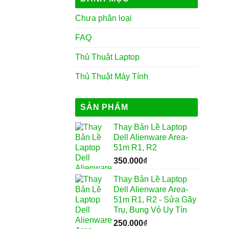
Chưa phân loại
FAQ
Thủ Thuật Laptop
Thủ Thuật Máy Tính
SẢN PHẨM
Thay Bản Lề Laptop
Dell Alienware Area-
51m R1, R2
350.000
₫
Thay Bản Lề Laptop
Dell Alienware Area-
51m R1, R2 - Sửa Gãy
Trụ, Bung Vỏ Uy Tín
250.000
₫