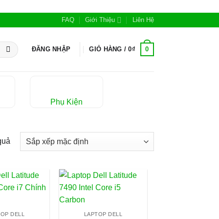
FAQ
Giới Thiệu
Liên Hệ
0
ĐĂNG NHẬP
GIỎ HÀNG /
0
₫
Phụ Kiện
quả
TOP DELL
LAPTOP DELL