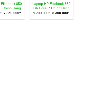
 Elitebook 850
Laptop HP Elitebook 850
i5 Chính Hãng
G6 Core i7 Chính Hãng
Giá
Giá
Giá
Giá
₫
7.350.000
₫
9.200.000
₫
8.350.000
₫
gốc
hiện
gốc
hiện
là:
tại
là:
tại
7.800.000₫.
là:
9.200.000₫.
là:
7.350.000₫.
8.350.000₫.