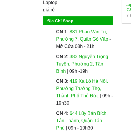
La
G5
7.
Địa Chỉ Shop
CN 1:
881 Phan Văn Trị,
Phường 7, Quận Gò Vấp
-
Mở Cửa 08h - 21h
CN 2:
383 Nguyễn Trọng
Tuyển, Phường 2, Tân
Bình
| 09h -19h
CN 3:
419 Xa Lộ Hà Nội,
Phường Trường Thọ,
Thành Phố Thủ Đức
| 09h -
19h30
CN 4:
644 Lũy Bán Bích,
Tân Thành, Quận Tân
Phú
| 09h - 19h30