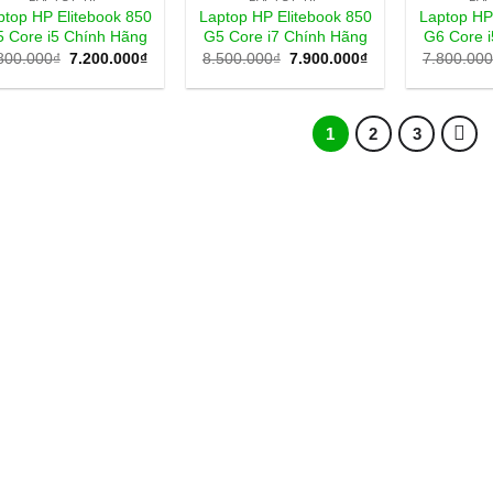
ptop HP Elitebook 850
Laptop HP Elitebook 850
Laptop HP
 Core i5 Chính Hãng
G5 Core i7 Chính Hãng
G6 Core 
Giá
Giá
Giá
Giá
800.000
₫
7.200.000
₫
8.500.000
₫
7.900.000
₫
7.800.000
gốc
hiện
gốc
hiện
là:
tại
là:
tại
7.800.000₫.
là:
8.500.000₫.
là:
7.200.000₫.
7.900.000₫.
1
2
3