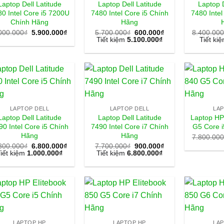
Laptop Dell Latitude
Laptop Dell Latitude
Laptop D
0 Intel Core i5 7200U
7480 Intel Core i5 Chính
7480 Intel
Chính Hãng
Hãng
Giá
Giá
000.000
₫
5.900.000
₫
5.700.000
₫
600.000
₫
8.400.000
gốc
hiện
Tiết kiệm
5.100.000
₫
Tiết ki
là:
tại
6.000.000₫.
là:
5.900.000₫.
LAPTOP DELL
LAPTOP DELL
LA
Laptop Dell Latitude
Laptop Dell Latitude
Laptop HP
90 Intel Core i5 Chính
7490 Intel Core i7 Chính
G5 Core 
Hãng
Hãng
7.800.000
800.000
₫
6.800.000
₫
7.700.000
₫
900.000
₫
iết kiệm
1.000.000
₫
Tiết kiệm
6.800.000
₫
LAPTOP HP
LAPTOP HP
LA