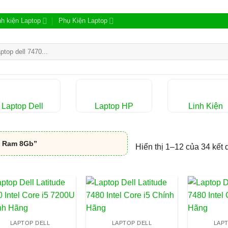
nh kiện Laptop
Phụ Kiện Laptop
m:
Laptop Dell
Laptop HP
Linh Kiện
p Ram 8Gb”
Hiển thị 1–12 của 34 kết 
LAPTOP DELL
LAPTOP DELL
LAP