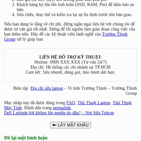
Khách hàng ký tên lên linh kiện (SSD, RAM, Pin) để đảm bảo an
tâm.
Sửa chữa, thay thế và kiểm tra lại sự ổn định trước khi bàn giao.
Nếu bạn đang lo lắng về chi phí, đừng ngần ngại liên hệ với chúng tôi để
được tư vấn giá tốt nhất. Đừng để lỗi nguồn làm gián đoạn công việc của
bạn thêm nữa. Hãy để các kỹ thuật viên lành nghề của
Trường Thịnh
Group
xử lý giúp bạn.
LIÊN HỆ HỖ TRỢ KỸ THUẬT:
Hotline: 0909.XXX.XXX (Tư vấn 24/7)
Địa chỉ: Hệ thống các chi nhánh tại TP.HCM
Cam kết: Sửa nhanh, đúng giá, bảo hành dài hạn.
Biên tập:
Địa chỉ sửa laptop
– Vi tính Trường Thịnh – Trường Thịnh
Group
Mục nhập này đã được đăng trong
FAQ
,
Thủ Thuật Laptop
,
Thủ Thuật
Máy Tính
. Đánh dấu trang
permalink
.
Dell Latitude bật không lên nguồn do đâu? – Nơi Sửa Tphcm
🔑 LẤY MẬT KHẨU
Để lại một bình luận