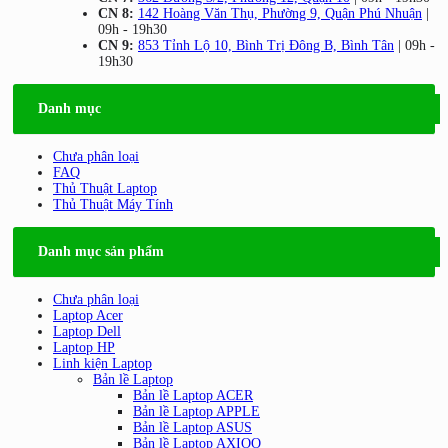
CN 8:
142 Hoàng Văn Thụ, Phường 9, Quận Phú Nhuận
|
09h - 19h30
CN 9:
853 Tỉnh Lộ 10, Bình Trị Đông B, Bình Tân
| 09h -
19h30
Danh mục
Chưa phân loại
FAQ
Thủ Thuật Laptop
Thủ Thuật Máy Tính
Danh mục sản phẩm
Chưa phân loại
Laptop Acer
Laptop Dell
Laptop HP
Linh kiện Laptop
Bản lề Laptop
Bản lề Laptop ACER
Bản lề Laptop APPLE
Bản lề Laptop ASUS
Bản lề Laptop AXIOO