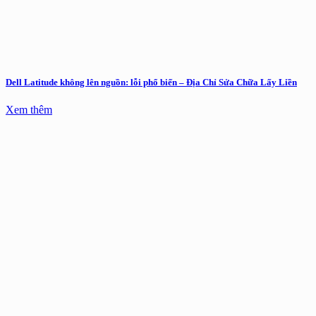
Dell Latitude không lên nguồn: lỗi phổ biến – Địa Chỉ Sửa Chữa Lấy Liền
Xem thêm