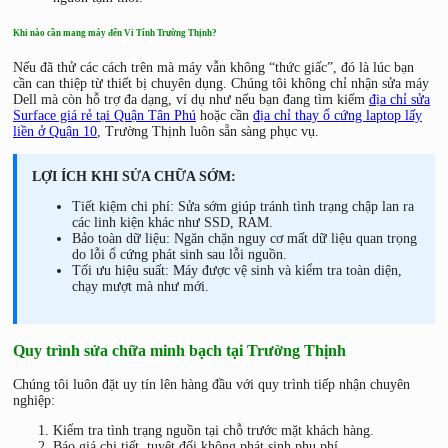
Khi nào cần mang máy đến Vi Tính Trường Thịnh?
Nếu đã thử các cách trên mà máy vẫn không “thức giấc”, đó là lúc bạn
cần can thiệp từ thiết bị chuyên dụng. Chúng tôi không chỉ nhận sửa máy
Dell mà còn hỗ trợ đa dạng, ví dụ như nếu bạn đang tìm kiếm
địa chỉ sửa
Surface giá rẻ tại Quận Tân Phú
hoặc cần
địa chỉ thay ổ cứng laptop lấy
liền ở Quận 10
, Trường Thịnh luôn sẵn sàng phục vụ.
LỢI ÍCH KHI SỬA CHỮA SỚM:
Tiết kiệm chi phí: Sửa sớm giúp tránh tình trạng chập lan ra
các linh kiện khác như SSD, RAM.
Bảo toàn dữ liệu: Ngăn chặn nguy cơ mất dữ liệu quan trọng
do lỗi ổ cứng phát sinh sau lỗi nguồn.
Tối ưu hiệu suất: Máy được vệ sinh và kiểm tra toàn diện,
chạy mượt mà như mới.
Quy trình sửa chữa minh bạch tại Trường Thịnh
Chúng tôi luôn đặt uy tín lên hàng đầu với quy trình tiếp nhận chuyên
nghiệp:
Kiểm tra tình trạng nguồn tại chỗ trước mặt khách hàng.
Báo giá chi tiết, tuyệt đối không phát sinh phụ phí.