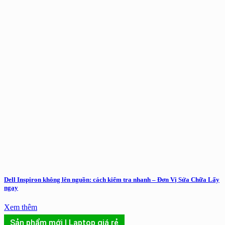
Dell Inspiron không lên nguồn: cách kiểm tra nhanh – Đơn Vị Sửa Chữa Lấy
ngay
Xem thêm
Sản phẩm mới | Laptop giá rẻ