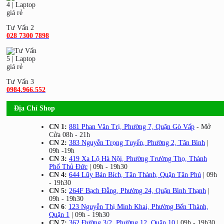
Tư Vấn 2
028 7300 7898
Tư Vấn 3
0984.966.552
Địa Chỉ Shop
CN 1:
881 Phan Văn Trị, Phường 7, Quận Gò Vấp
- Mở
Cửa 08h - 21h
CN 2:
383 Nguyễn Trọng Tuyển, Phường 2, Tân Bình
|
09h -19h
CN 3:
419 Xa Lộ Hà Nội, Phường Trường Thọ, Thành
Phố Thủ Đức
| 09h - 19h30
CN 4:
644 Lũy Bán Bích, Tân Thành, Quận Tân Phú
| 09h
- 19h30
CN 5:
264F Bạch Đằng, Phường 24, Quận Bình Thạnh
|
09h - 19h30
CN 6
:
123 Nguyễn Thị Minh Khai, Phường Bến Thành,
Quận 1
| 09h - 19h30
CN 7:
362 Đường 3/2, Phường 12, Quận 10
| 09h - 19h30