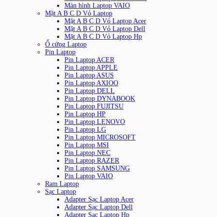
Màn hình Laptop VAIO
Mặt A B C D Vỏ Laptop
Mặt A B C D Vỏ Laptop Acer
Mặt A B C D Vỏ Laptop Dell
Mặt A B C D Vỏ Laptop Hp
Ổ cứng Laptop
Pin Laptop
Pin Laptop ACER
Pin Laptop APPLE
Pin Laptop ASUS
Pin Laptop AXIOO
Pin Laptop DELL
Pin Laptop DYNABOOK
Pin Laptop FUJITSU
Pin Laptop HP
Pin Laptop LENOVO
Pin Laptop LG
Pin Laptop MICROSOFT
Pin Laptop MSI
Pin Laptop NEC
Pin Laptop RAZER
Pin Laptop SAMSUNG
Pin Laptop VAIO
Ram Laptop
Sạc Laptop
Adapter Sạc Laptop Acer
Adapter Sạc Laptop Dell
Adapter Sạc Laptop Hp