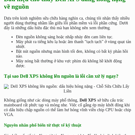
về nguồn
Dựa trên kinh nghiệm sửa chữa hàng nghìn ca, chúng tôi nhận thấy nhiều
người dùng thường nhầm lẫn giữa lỗi phần mềm và lỗi phần cứng. Dưới
đây là những dấu hiệu đặc thù mà bạn không nên xem thường.
Đèn nguồn không sáng hoặc nhấp nháy đèn cam liên tục.
Máy phát ra tiếng kêu lạ hoặc âm thanh “tạch tạch” ở vùng quạt tản
nhiệt.
Bật nút nguồn nhưng màn hình tối đen, không có bất kỳ phản hồi
nào.
Máy nóng bất thường ở khu vực phím dù không hề khởi động
được.
Tại sao Dell XPS không lên nguồn là lỗi cần xử lý ngay?
Không giống như các dòng máy phổ thông,
Dell XPS
sở hữu cấu trúc
mainboard rất phức tạp và mỏng nhẹ. Việc cố gắng ép máy khởi động khi
có dấu hiệu chập nguồn có thể làm hư hỏng vĩnh viễn chip CPU hoặc chip
VGA.
Nguyên nhân phổ biến từ thực tế kỹ thuật