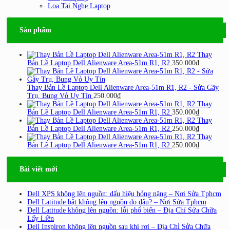
Loa Tai Nghe Laptop
Sản phẩm
Thay
Bản Lề Laptop Dell Alienware Area-51m R1, R2
350.000
₫
Thay Bản Lề Laptop Dell Alienware Area-51m R1, R2 - Sửa Gãy
Trụ, Bung Vỏ Uy Tín
250.000
₫
Thay
Bản Lề Laptop Dell Alienware Area-51m R1, R2
350.000
₫
Thay
Bản Lề Laptop Dell Alienware Area-51m R1, R2
250.000
₫
Thay
Bản Lề Laptop Dell Alienware Area-51m R1, R2
250.000
₫
Bài viết mới
Dell XPS không lên nguồn: dấu hiệu hỏng nặng – Nơi Sửa Tphcm
Dell Latitude bật không lên nguồn do đâu? – Nơi Sửa Tphcm
Dell Latitude không lên nguồn: lỗi phổ biến – Địa Chỉ Sửa Chữa
Lấy Liền
Dell Inspiron không lên nguồn sau khi rơi – Địa Chỉ Sửa Chữa