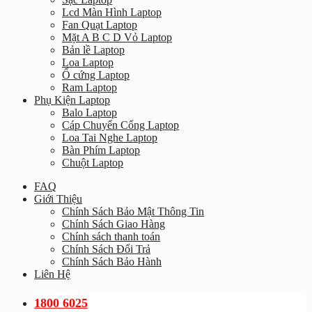
Lcd Màn Hình Laptop
Fan Quạt Laptop
Mặt A B C D Vỏ Laptop
Bản lề Laptop
Loa Laptop
Ổ cứng Laptop
Ram Laptop
Phụ Kiện Laptop
Balo Laptop
Cáp Chuyển Cổng Laptop
Loa Tai Nghe Laptop
Bàn Phím Laptop
Chuột Laptop
FAQ
Giới Thiệu
Chính Sách Bảo Mật Thông Tin
Chính Sách Giao Hàng
Chính sách thanh toán
Chính Sách Đổi Trả
Chính Sách Bảo Hành
Liên Hệ
1800 6025