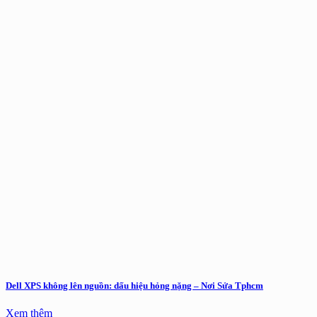
Dell XPS không lên nguồn: dấu hiệu hỏng nặng – Nơi Sửa Tphcm
Xem thêm