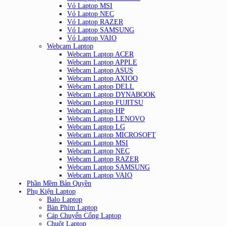
Vỏ Laptop MSI
Vỏ Laptop NEC
Vỏ Laptop RAZER
Vỏ Laptop SAMSUNG
Vỏ Laptop VAIO
Webcam Laptop
Webcam Laptop ACER
Webcam Laptop APPLE
Webcam Laptop ASUS
Webcam Laptop AXIOO
Webcam Laptop DELL
Webcam Laptop DYNABOOK
Webcam Laptop FUJITSU
Webcam Laptop HP
Webcam Laptop LENOVO
Webcam Laptop LG
Webcam Laptop MICROSOFT
Webcam Laptop MSI
Webcam Laptop NEC
Webcam Laptop RAZER
Webcam Laptop SAMSUNG
Webcam Laptop VAIO
Phần Mềm Bản Quyền
Phụ Kiện Laptop
Balo Laptop
Bàn Phím Laptop
Cáp Chuyển Cổng Laptop
Chuột Laptop