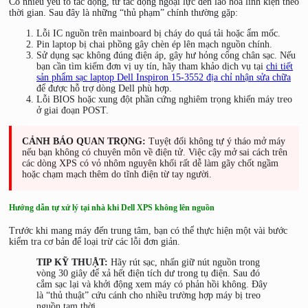
Có nhiều yếu tố tác động, từ tác động ngoại lực đến lão hóa linh kiện theo
thời gian. Sau đây là những “thủ phạm” chính thường gặp:
Lỗi IC nguồn trên mainboard bị cháy do quá tải hoặc ẩm mốc.
Pin laptop bị chai phồng gây chèn ép lên mạch nguồn chính.
Sử dụng sạc không đúng điện áp, gây hư hỏng cổng chân sạc. Nếu
bạn cần tìm kiếm đơn vị uy tín, hãy tham khảo dịch vụ tại
chi tiết
sản phẩm sạc laptop Dell Inspiron 15-3552 địa chỉ nhận sửa chữa
để được hỗ trợ dòng Dell phù hợp.
Lỗi BIOS hoặc xung đột phần cứng nghiêm trọng khiến máy treo
ở giai đoạn POST.
CẢNH BÁO QUAN TRỌNG:
Tuyệt đối không tự ý tháo mở máy
nếu bạn không có chuyên môn về điện tử. Việc cậy mở sai cách trên
các dòng XPS có vỏ nhôm nguyên khối rất dễ làm gãy chốt ngầm
hoặc chạm mạch thêm do tĩnh điện từ tay người.
Hướng dẫn tự xử lý tại nhà khi Dell XPS không lên nguồn
Trước khi mang máy đến trung tâm, bạn có thể thực hiện một vài bước
kiểm tra cơ bản để loại trừ các lỗi đơn giản.
TIP KỸ THUẬT:
Hãy rút sạc, nhấn giữ nút nguồn trong
vòng 30 giây để xả hết điện tích dư trong tụ điện. Sau đó
cắm sạc lại và khởi động xem máy có phản hồi không. Đây
là “thủ thuật” cứu cánh cho nhiều trường hợp máy bị treo
nguồn tạm thời.