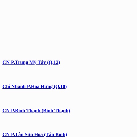
CN P.Trung Mỹ Tây (Q.12)
Chi Nhánh P.Hòa Hưng (Q.10)
CN P.Bình Thạnh (Bình Thạnh)
CN P.Tân Sơn Hòa (Tân Bình)