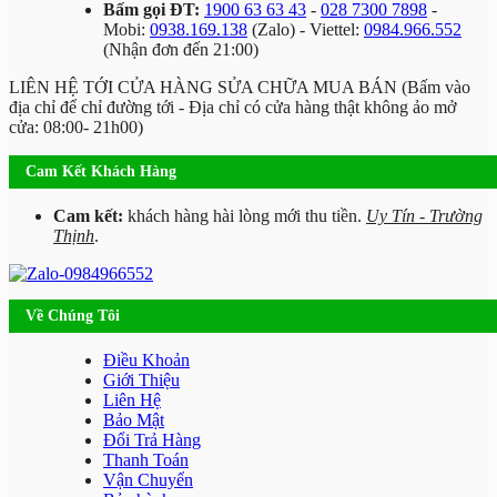
Bấm gọi ĐT:
1900 63 63 43
-
028 7300 7898
-
Mobi:
0938.169.138
(Zalo) - Viettel:
0984.966.552
(Nhận đơn đến 21:00)
LIÊN HỆ TỚI CỬA HÀNG SỬA CHỮA MUA BÁN (Bấm vào
địa chỉ để chỉ đường tới - Địa chỉ có cửa hàng thật không ảo mở
cửa: 08:00- 21h00)
Cam Kết Khách Hàng
Cam kết:
khách hàng hài lòng mới thu tiền.
Uy Tín - Trường
Thịnh
.
Về Chúng Tôi
Điều Khoản
Giới Thiệu
Liên Hệ
Bảo Mật
Đổi Trả Hàng
Thanh Toán
Vận Chuyển