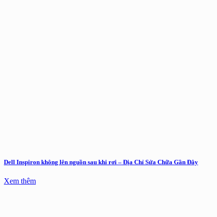
Dell Inspiron không lên nguồn sau khi rơi – Địa Chỉ Sửa Chữa Gần Đây
Xem thêm