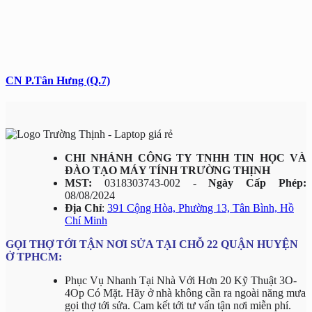
CN P.Tân Hưng (Q.7)
CHI NHÁNH CÔNG TY TNHH TIN HỌC VÀ
ĐÀO TẠO MÁY TÍNH TRƯỜNG THỊNH
MST:
0318303743-002 -
Ngày Cấp Phép:
08/08/2024
Địa Chỉ
:
391 Cộng Hòa, Phường 13, Tân Bình, Hồ
Chí Minh
GỌI THỢ TỚI TẬN NƠI SỬA TẠI CHỖ 22 QUẬN HUYỆN
Ở TPHCM:
Phục Vụ Nhanh Tại Nhà Với Hơn 20 Kỹ Thuật 3O-
4Op Có Mặt. Hãy ở nhà không cần ra ngoài năng mưa
gọi thợ tới sửa. Cam kết tới tư vấn tận nơi miễn phí.