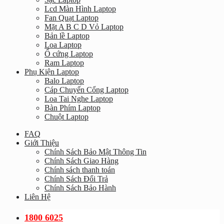
Lcd Màn Hình Laptop
Fan Quạt Laptop
Mặt A B C D Vỏ Laptop
Bản lề Laptop
Loa Laptop
Ổ cứng Laptop
Ram Laptop
Phụ Kiện Laptop
Balo Laptop
Cáp Chuyển Cổng Laptop
Loa Tai Nghe Laptop
Bàn Phím Laptop
Chuột Laptop
FAQ
Giới Thiệu
Chính Sách Bảo Mật Thông Tin
Chính Sách Giao Hàng
Chính sách thanh toán
Chính Sách Đổi Trả
Chính Sách Bảo Hành
Liên Hệ
1800 6025