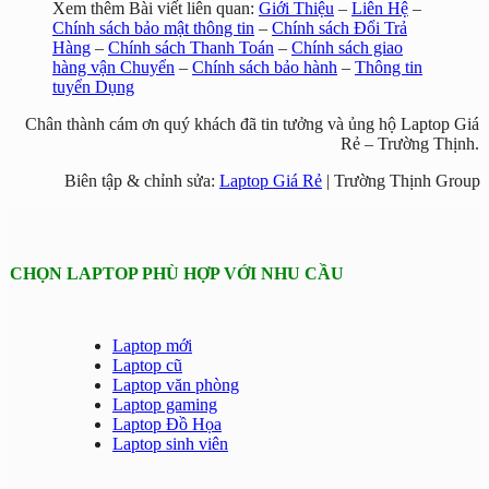
Xem thêm Bài viết liên quan:
Giới Thiệu
–
Liên Hệ
–
Chính sách bảo mật thông tin
–
Chính sách Đổi Trả
Hàng
–
Chính sách Thanh Toán
–
Chính sách giao
hàng vận Chuyển
–
Chính sách bảo hành
–
Thông tin
tuyển Dụng
Chân thành cám ơn quý khách đã tin tưởng và ủng hộ Laptop Giá
Rẻ – Trường Thịnh.
Biên tập & chỉnh sửa:
Laptop Giá Rẻ
| Trường Thịnh Group
CHỌN LAPTOP PHÙ HỢP VỚI NHU CẦU
Laptop mới
Laptop cũ
Laptop văn phòng
Laptop gaming
Laptop Đồ Họa
Laptop sinh viên