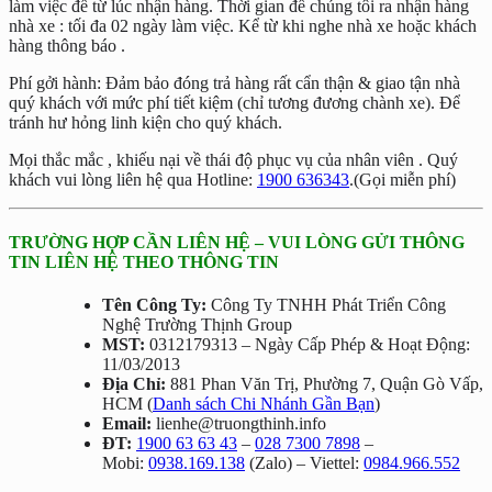
làm việc để từ lúc nhận hàng. Thời gian để chúng tôi ra nhận hàng
nhà xe : tối đa 02 ngày làm việc. Kể từ khi nghe nhà xe hoặc khách
hàng thông báo .
Phí gởi hành: Đảm bảo đóng trả hàng rất cẩn thận & giao tận nhà
quý khách với mức phí tiết kiệm (chỉ tương đương chành xe). Để
tránh hư hỏng linh kiện cho quý khách.
Mọi thắc mắc , khiếu nại về thái độ phục vụ của nhân viên . Quý
khách vui lòng liên hệ qua Hotline:
1900 636343
.(Gọi miễn phí)
TRƯỜNG HỢP CẦN LIÊN HỆ – VUI LÒNG GỬI THÔNG
TIN LIÊN HỆ THEO THÔNG TIN
Tên Công Ty:
Công Ty TNHH Phát Triển Công
Nghệ Trường Thịnh Group
MST:
0312179313 – Ngày Cấp Phép & Hoạt Động:
11/03/2013
Địa Chỉ:
881 Phan Văn Trị, Phường 7, Quận Gò Vấp,
HCM (
Danh sách Chi Nhánh Gần Bạn
)
Email:
lienhe@truongthinh.info
ĐT:
1900 63 63 43
–
028 7300 7898
–
Mobi:
0938.169.138
(Zalo) – Viettel:
0984.966.552