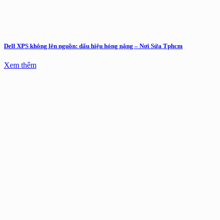
Dell XPS không lên nguồn: dấu hiệu hỏng nặng – Nơi Sửa Tphcm
Xem thêm