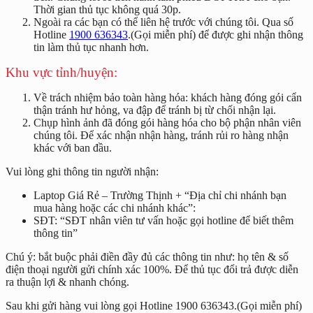
Thời gian thủ tục không quá 30p.
Ngoài ra các bạn có thể liên hệ trước với chúng tôi. Qua số
Hotline
1900 636343
.(Gọi miễn phí) để được ghi nhận thông
tin làm thủ tục nhanh hơn.
Khu vực tỉnh/huyện:
Về trách nhiệm bảo toàn hàng hóa: khách hàng đóng gói cẩn
thận tránh hư hỏng, va đập để tránh bị từ chối nhận lại.
Chụp hình ảnh đã đóng gói hàng hóa cho bộ phận nhân viên
chúng tôi. Để xác nhận nhận hàng, tránh rủi ro hàng nhận
khác với ban đầu.
Vui lòng ghi thông tin người nhận:
Laptop Giá Rẻ – Trường Thịnh + “Địa chỉ chi nhánh bạn
mua hàng hoặc các chi nhánh khác”:
SĐT: “SĐT nhân viên tư vấn hoặc gọi hotline để biết thêm
thông tin”
Chú ý: bắt buộc phải điền đầy đủ các thông tin như: họ tên & số
điện thoại người gửi chính xác 100%. Để thủ tục đổi trả được diễn
ra thuận lợi & nhanh chóng.
Sau khi gửi hàng vui lòng gọi Hotline 1900 636343.(Gọi miễn phí)