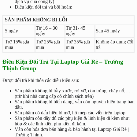
dịch vụ của công ty)
Điều kiện đổi trả và bồi hoàn:
SẢN PHẨM KHÔNG BỊ LỖI
Từ 16 – 30
Từ 31- 45
5 ngày
Sau 45 ngày
ngày
ngày
Trừ 15% giá
Trừ 25% giá
Trừ 35% giá
Không áp dụng đổi
mua
mua
mua
trả
Điều Kiện Đổi Trả Tại Laptop Giá Rẻ – Trường
Thịnh Group
Được đổi trả khi thỏa các điều kiện sau:
Sản phẩm không bị trầy xước, rơi vỡ, côn trùng, cháy nổ,…
(trừ khi nhà cung cấp có chính sách trên)
Sản phẩm không bị biến dạng, vẫn còn nguyên hiện trạng ban
đầu.
Sản phẩm có dấu hiệu bị mở, hở mép các viền trên laptop.
Sản phẩm còn đầy đủ các phụ kiện & linh kiện đi kèm như:
hộp & các linh kiện phụ kiện đi kèm.
Vẫn còn hóa đơn bán hàng & bảo hành tại Laptop Giá Rẻ |
Trường Thịnh.