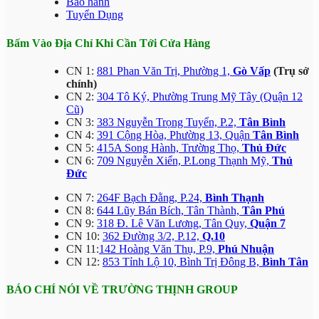
Bảo hành
Tuyển Dụng
Bấm Vào Địa Chỉ Khi Cần Tới Cửa Hàng
CN 1:
881 Phan Văn Trị, Phường 1,
Gò Vấp
(Trụ sở
chính)
CN 2:
304 Tô Ký, Phường Trung Mỹ Tây (Quận 12
Cũ)
CN 3:
383 Nguyễn Trọng Tuyển, P.2,
Tân Bình
CN 4:
391 Cộng Hòa, Phường 13, Quận
Tân Bình
CN 5:
415A Song Hành, Trường Thọ,
Thủ Đức
CN 6:
709 Nguyễn Xiển, P.Long Thạnh Mỹ,
Thủ
Đức
CN 7:
264F Bạch Đằng, P.24,
Bình Thạnh
CN 8:
644 Lũy Bán Bích, Tân Thành,
Tân Phú
CN 9:
318 Đ. Lê Văn Lương, Tân Quy,
Quận 7
CN 10:
362 Đường 3/2, P.12,
Q.10
CN 11:
142 Hoàng Văn Thụ, P.9,
Phú Nhuận
CN 12:
853 Tỉnh Lộ 10, Bình Trị Đông B,
Bình Tân
BÁO CHÍ NÓI VỀ TRƯỜNG THỊNH GROUP