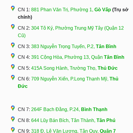
CN 1:
881 Phan Văn Trị, Phường 1,
Gò Vấp
(Trụ sở
chính)
CN 2:
304 Tô Ký, Phường Trung Mỹ Tây (Quận 12
Cũ)
CN 3:
383 Nguyễn Trọng Tuyển, P.2,
Tân Bình
CN 4:
391 Cộng Hòa, Phường 13, Quận
Tân Bình
CN 5:
415A Song Hành, Trường Thọ,
Thủ Đức
CN 6:
709 Nguyễn Xiển, P.Long Thạnh Mỹ,
Thủ
Đức
CN 7:
264F Bạch Đằng, P.24,
Bình Thạnh
CN 8:
644 Lũy Bán Bích, Tân Thành,
Tân Phú
CN 9:
318 Đ. Lê Văn Lương, Tân Quy,
Quận 7