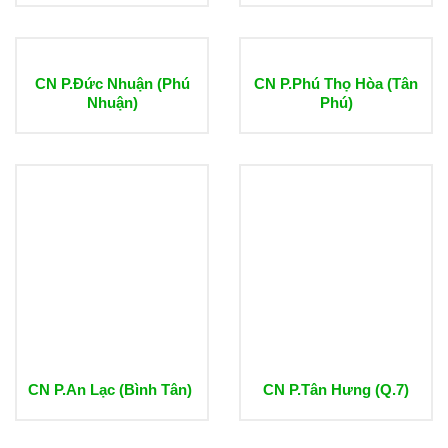
CN P.Đức Nhuận (Phú
CN P.Phú Thọ Hòa (Tân
Nhuận)
Phú)
CN P.An Lạc (Bình Tân)
CN P.Tân Hưng (Q.7)