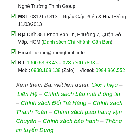
Nghệ Trường Thịnh Group
MST:
0312179313 – Ngày Cấp Phép & Hoạt Động:
11/03/2013
Địa Chỉ:
881 Phan Văn Trị, Phường 7, Quận Gò
Vấp, HCM (
Danh sách Chi Nhánh Gần Bạn
)
Email:
lienhe@truongthinh.info
ĐT:
1900 63 63 43
–
028 7300 7898
–
Mobi:
0938.169.138
(Zalo) – Viettel:
0984.966.552
Xem thêm Bài viết liên quan:
Giới Thiệu
–
Liên Hệ
–
Chính sách bảo mật thông tin
–
Chính sách Đổi Trả Hàng
–
Chính sách
Thanh Toán
–
Chính sách giao hàng vận
Chuyển
–
Chính sách bảo hành
–
Thông
tin tuyển Dụng