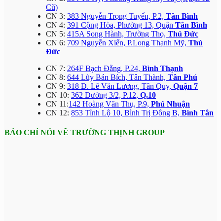
Cũ)
CN 3:
383 Nguyễn Trọng Tuyển, P.2,
Tân Bình
CN 4:
391 Cộng Hòa, Phường 13, Quận
Tân Bình
CN 5:
415A Song Hành, Trường Thọ,
Thủ Đức
CN 6:
709 Nguyễn Xiển, P.Long Thạnh Mỹ,
Thủ
Đức
CN 7:
264F Bạch Đằng, P.24,
Bình Thạnh
CN 8:
644 Lũy Bán Bích, Tân Thành,
Tân Phú
CN 9:
318 Đ. Lê Văn Lương, Tân Quy,
Quận 7
CN 10:
362 Đường 3/2, P.12,
Q.10
CN 11:
142 Hoàng Văn Thụ, P.9,
Phú Nhuận
CN 12:
853 Tỉnh Lộ 10, Bình Trị Đông B,
Bình Tân
BÁO CHÍ NÓI VỀ TRƯỜNG THỊNH GROUP