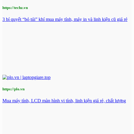
https://techz.vn
3 bí quyết “bỏ túi” khí mua máy tính, máy in và linh kiện cũ giá rẻ
https://plo.vn
Mua máy tính, LCD màn hình vi tính, linh kiện giá rẻ, chất lượng