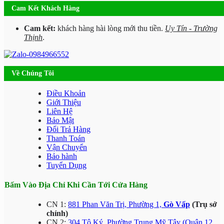
Cam Kết Khách Hàng
Cam kết:
khách hàng hài lòng mới thu tiền.
Uy Tín - Trường
Thịnh
.
Về Chúng Tôi
Điều Khoản
Giới Thiệu
Liên Hệ
Bảo Mật
Đổi Trả Hàng
Thanh Toán
Vận Chuyển
Bảo hành
Tuyển Dụng
Bấm Vào Địa Chỉ Khi Cần Tới Cửa Hàng
CN 1:
881 Phan Văn Trị, Phường 1,
Gò Vấp
(Trụ sở
chính)
CN 2:
304 Tô Ký, Phường Trung Mỹ Tây (Quận 12