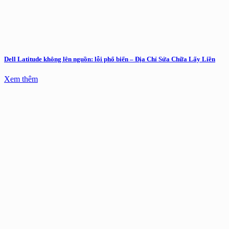
Dell Latitude không lên nguồn: lỗi phổ biến – Địa Chỉ Sửa Chữa Lấy Liền
Xem thêm