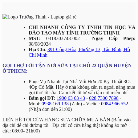
CHI NHÁNH CÔNG TY TNHH TIN HỌC VÀ
ĐÀO TẠO MÁY TÍNH TRƯỜNG THỊNH
MST:
0318303743-002 -
Ngày Cấp Phép:
08/08/2024
Địa Chỉ
:
391 Cộng Hòa, Phường 13, Tân Bình, Hồ
Chí Minh
GỌI THỢ TỚI TẬN NƠI SỬA TẠI CHỖ 22 QUẬN HUYỆN
Ở TPHCM:
Phục Vụ Nhanh Tại Nhà Với Hơn 20 Kỹ Thuật 3O-
4Op Có Mặt. Hãy ở nhà không cần ra ngoài năng mưa
gọi thợ tới sửa. Cam kết tới tư vấn tận nơi miễn phí.
Bấm gọi ĐT:
1900 63 63 43
-
028 7300 7898
-
Mobi:
0938.169.138
(Zalo) - Viettel:
0984.966.552
(Nhận đơn đến 21:00)
LIÊN HỆ TỚI CỬA HÀNG SỬA CHỮA MUA BÁN (Bấm vào
địa chỉ để chỉ đường tới - Địa chỉ có cửa hàng thật không ảo mở
cửa: 08:00- 21h00)