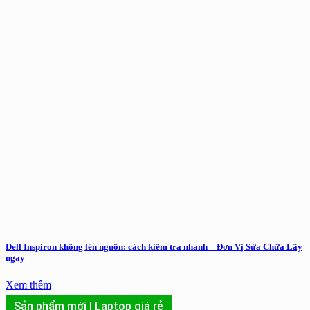
Dell Inspiron không lên nguồn: cách kiểm tra nhanh – Đơn Vị Sửa Chữa Lấy
ngay
Xem thêm
Sản phẩm mới | Laptop giá rẻ