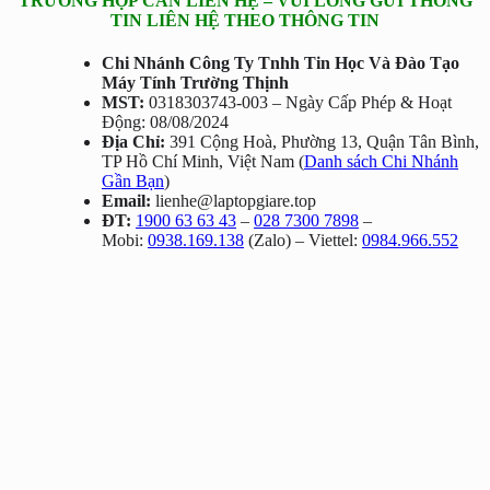
TRƯỜNG HỢP CẦN LIÊN HỆ – VUI LÒNG GỬI THÔNG
TIN LIÊN HỆ THEO THÔNG TIN
Chi Nhánh Công Ty Tnhh Tin Học Và Đào Tạo
Máy Tính Trường Thịnh
MST:
0318303743-003 – Ngày Cấp Phép & Hoạt
Động: 08/08/2024
Địa Chỉ:
391 Cộng Hoà, Phường 13, Quận Tân Bình,
TP Hồ Chí Minh, Việt Nam (
Danh sách Chi Nhánh
Gần Bạn
)
Email:
lienhe@laptopgiare.top
ĐT:
1900 63 63 43
–
028 7300 7898
–
Mobi:
0938.169.138
(Zalo) – Viettel:
0984.966.552