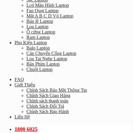
Lcd Màn Hình Laptop
Fan Quạt Laptop
Mặt A B C D Vỏ Laptop
Bản lề Laptop
Loa Laptop
Ổ cứng Laptop
Ram Laptop
Phụ Kiện Laptop
Balo Laptop
Cáp Chuyển Cổng Laptop
Loa Tai Nghe Laptop
Bàn Phím Laptop
Chuột Laptop
FAQ
Giới Thiệu
Chính Sách Bảo Mật Thông Tin
Chính Sách Giao Hàng
Chính sách thanh toán
Chính Sách Đổi Trả
Chính Sách Bảo Hành
Liên Hệ
1800 6025