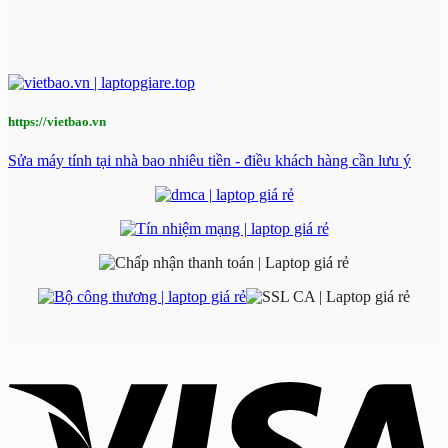
https://vietbao.vn
Sửa máy tính tại nhà bao nhiêu tiền - điều khách hàng cần lưu ý