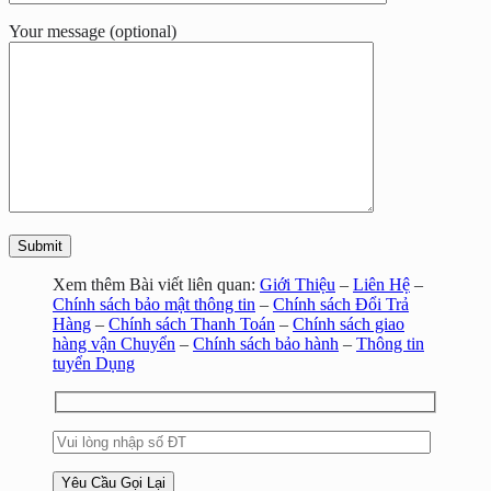
Your message (optional)
Xem thêm Bài viết liên quan:
Giới Thiệu
–
Liên Hệ
–
Chính sách bảo mật thông tin
–
Chính sách Đổi Trả
Hàng
–
Chính sách Thanh Toán
–
Chính sách giao
hàng vận Chuyển
–
Chính sách bảo hành
–
Thông tin
tuyển Dụng