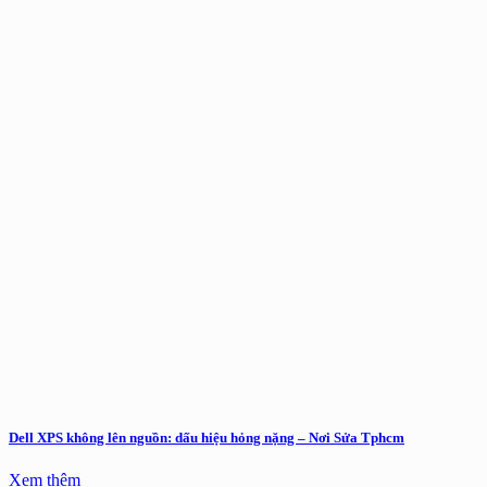
Dell XPS không lên nguồn: dấu hiệu hỏng nặng – Nơi Sửa Tphcm
Xem thêm