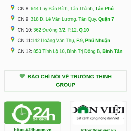
CN 8:
644 Lũy Bán Bích, Tân Thành,
Tân Phú
CN 9:
318 Đ. Lê Văn Lương, Tân Quy,
Quận 7
CN 10:
362 Đường 3/2, P.12,
Q.10
CN 11:
142 Hoàng Văn Thụ, P.9,
Phú Nhuận
CN 12:
853 Tỉnh Lộ 10, Bình Trị Đông B,
Bình Tân
BÁO CHÍ NÓI VỀ TRƯỜNG THỊNH
GROUP
https://24h.com.vn
https://danviet.vn