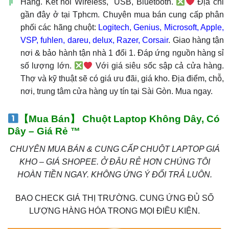
Hãng. Kết nối Wireless, USB, Bluetooth.
Địa chỉ
gần đây ở tại Tphcm. Chuyên mua bán cung cấp phân
phối các hãng chuột:
Logitech, Genius, Microsoft, Apple,
VSP, fuhlen, dareu, delux, Razer, Corsair
. Giao hàng tận
nơi & bảo hành tận nhà 1 đổi 1. Đáp ứng nguồn hàng sỉ
số lượng lớn.
Với giá siêu sốc sập cả cửa hàng.
Thợ và kỹ thuật sẽ có giá ưu đãi, giá kho. Địa điểm, chỗ,
nơi, trung tâm cửa hàng uy tín tại Sài Gòn. Mua ngay.
【Mua Bán】 Chuột Laptop Không Dây, Có
Dây – Giá Rẻ ™
CHUYÊN MUA BÁN & CUNG CẤP CHUỘT LAPTOP GIÁ
KHO – GIÁ SHOPEE. Ở ĐÂU RẺ HƠN CHÚNG TÔI
HOÀN TIỀN NGAY. KHÔNG ỨNG Ý ĐỔI TRẢ LUÔN.
BAO CHECK GIÁ THỊ TRƯỜNG. CUNG ỨNG ĐỦ SỐ
LƯỢNG HÀNG HÓA TRONG MỌI ĐIỀU KIỆN.