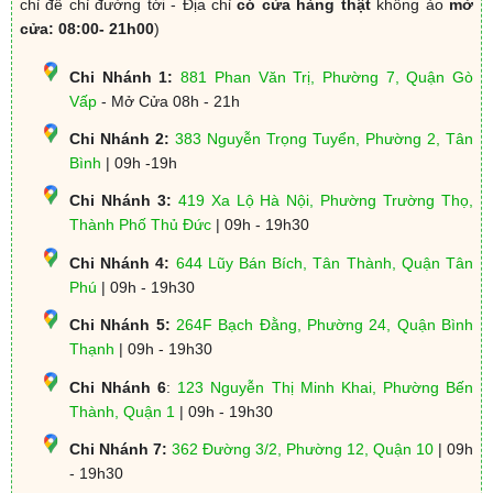
chỉ để chỉ đường tới - Địa chỉ
có cửa hàng thật
không ảo
mở
cửa: 08:00- 21h00
)
Chi Nhánh 1:
881 Phan Văn Trị, Phường 7, Quận Gò
Vấp
- Mở Cửa 08h - 21h
Chi Nhánh 2:
383 Nguyễn Trọng Tuyển, Phường 2, Tân
Bình
| 09h -19h
Chi Nhánh 3:
419 Xa Lộ Hà Nội, Phường Trường Thọ,
Thành Phố Thủ Đức
| 09h - 19h30
Chi Nhánh 4:
644 Lũy Bán Bích, Tân Thành, Quận Tân
Phú
| 09h - 19h30
Chi Nhánh 5:
264F Bạch Đằng, Phường 24, Quận Bình
Thạnh
| 09h - 19h30
Chi Nhánh 6
:
123 Nguyễn Thị Minh Khai, Phường Bến
Thành, Quận 1
| 09h - 19h30
Chi Nhánh 7:
362 Đường 3/2, Phường 12, Quận 10
| 09h
- 19h30