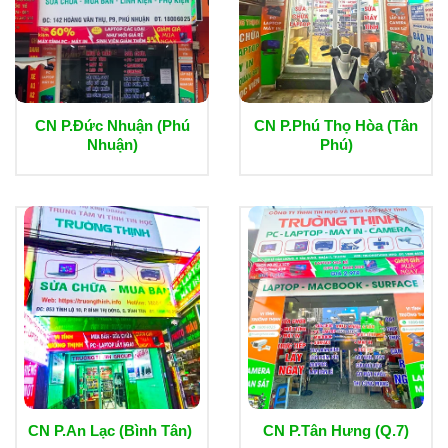
CN P.Đức Nhuận (Phú
CN P.Phú Thọ Hòa (Tân
Nhuận)
Phú)
CN P.An Lạc (Bình Tân)
CN P.Tân Hưng (Q.7)