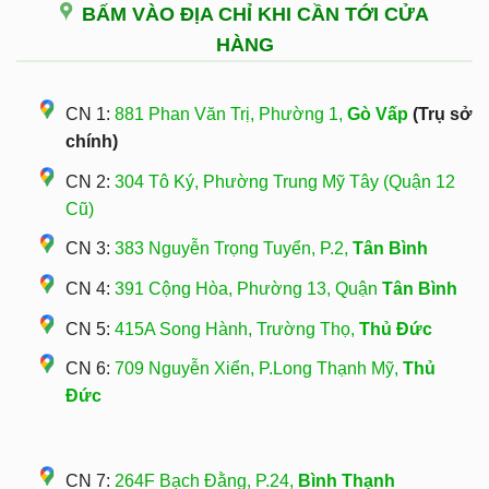
BẤM VÀO ĐỊA CHỈ KHI CẦN TỚI CỬA
HÀNG
CN 1:
881 Phan Văn Trị, Phường 1,
Gò Vấp
(Trụ sở
chính)
CN 2:
304 Tô Ký, Phường Trung Mỹ Tây (Quận 12
Cũ)
CN 3:
383 Nguyễn Trọng Tuyển, P.2,
Tân Bình
CN 4:
391 Cộng Hòa, Phường 13, Quận
Tân Bình
CN 5:
415A Song Hành, Trường Thọ,
Thủ Đức
CN 6:
709 Nguyễn Xiển, P.Long Thạnh Mỹ,
Thủ
Đức
CN 7:
264F Bạch Đằng, P.24,
Bình Thạnh