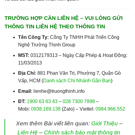
TRƯỜNG HỢP CẦN LIÊN HỆ – VUI LÒNG GỬI
THÔNG TIN LIÊN HỆ THEO THÔNG TIN
Tên Công Ty:
Công Ty TNHH Phát Triển Công
Nghệ Trường Thịnh Group
MST:
0312179313 – Ngày Cấp Phép & Hoạt Động:
11/03/2013
Địa Chỉ:
881 Phan Văn Trị, Phường 7, Quận Gò
Vấp, HCM (
Danh sách Chi Nhánh Gần Bạn
)
Email:
lienhe@truongthinh.info
ĐT:
1900 63 63 43
–
028 7300 7898
–
Mobi:
0938.169.138
(Zalo) – Viettel:
0984.966.552
Xem thêm Bài viết liên quan:
Giới Thiệu
–
Liên Hệ
–
Chính sách bảo mật thông tin