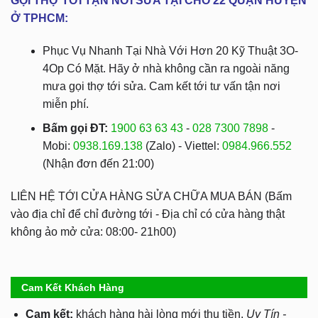
GỌI THỢ TỚI TẬN NƠI SỬA TẠI CHỖ 22 QUẬN HUYỆN
Ở TPHCM:
Phục Vụ Nhanh Tại Nhà Với Hơn 20 Kỹ Thuật 3O-
4Op Có Mặt. Hãy ở nhà không cần ra ngoài năng
mưa gọi thợ tới sửa. Cam kết tới tư vấn tận nơi
miễn phí.
Bấm gọi ĐT:
1900 63 63 43
-
028 7300 7898
-
Mobi:
0938.169.138
(Zalo) - Viettel:
0984.966.552
(Nhận đơn đến 21:00)
LIÊN HỆ TỚI CỬA HÀNG SỬA CHỮA MUA BÁN (Bấm
vào địa chỉ để chỉ đường tới - Địa chỉ có cửa hàng thật
không ảo mở cửa: 08:00- 21h00)
Cam Kết Khách Hàng
Cam kết:
khách hàng hài lòng mới thu tiền.
Uy Tín -