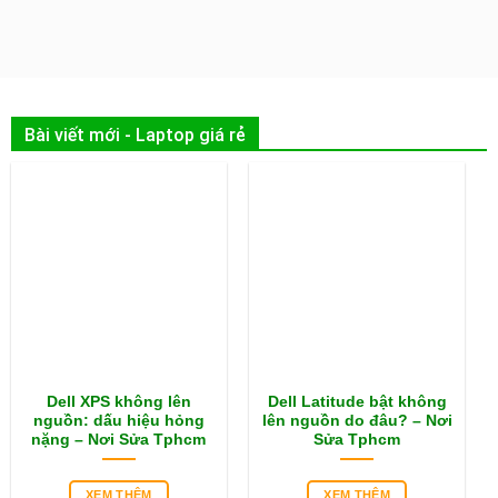
Bài viết mới - Laptop giá rẻ
Dell XPS không lên
Dell Latitude bật không
nguồn: dấu hiệu hỏng
lên nguồn do đâu? – Nơi
nặng – Nơi Sửa Tphcm
Sửa Tphcm
XEM THÊM
XEM THÊM