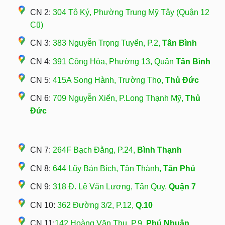
CN 2:
304 Tô Ký, Phường Trung Mỹ Tây (Quận 12
Cũ)
CN 3:
383 Nguyễn Trọng Tuyển, P.2,
Tân Bình
CN 4:
391 Cộng Hòa, Phường 13, Quận
Tân Bình
CN 5:
415A Song Hành, Trường Thọ,
Thủ Đức
CN 6:
709 Nguyễn Xiển, P.Long Thạnh Mỹ,
Thủ
Đức
CN 7:
264F Bạch Đằng, P.24,
Bình Thạnh
CN 8:
644 Lũy Bán Bích, Tân Thành,
Tân Phú
CN 9:
318 Đ. Lê Văn Lương, Tân Quy,
Quận 7
CN 10:
362 Đường 3/2, P.12,
Q.10
CN 11:
142 Hoàng Văn Thụ, P.9,
Phú Nhuận