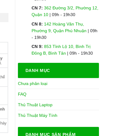
CN 7:
362 Đường 3/2, Phường 12,
Quận 10
| 09h - 19h30
CN 8:
142 Hoàng Văn Thụ,
Phường 9, Quận Phú Nhuận
| 09h
- 19h30
CN 9:
853 Tỉnh Lộ 10, Bình Trị
Đông B, Bình Tân
| 09h - 19h30
y
ệ.
DANH MỤC
thể
Chưa phân loại
FAQ
Thủ Thuật Laptop
ính
Thủ Thuật Máy Tính
cháy
DANH MỤC SẢN PHẨM