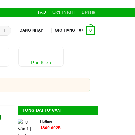
FAQ
Giới Thiệu
Liên Hệ
0
ĐĂNG NHẬP
GIỎ HÀNG /
0
₫
Phụ Kiện
TỔNG ĐÀI TƯ VẤN
g
Hotline
1800 6025