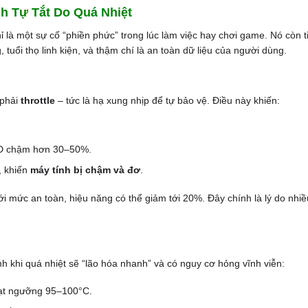
h Tự Tắt Do Quá Nhiệt
 là một sự cố “phiền phức” trong lúc làm việc hay chơi game. Nó còn 
tuổi thọ linh kiện, và thậm chí là an toàn dữ liệu của người dùng.
 phải
throttle
– tức là hạ xung nhịp để tự bảo vệ. Điều này khiến:
 3D chậm hơn 30–50%.
, khiến
máy tính bị chậm và đơ
.
i mức an toàn, hiệu năng có thể giảm tới 20%. Đây chính là lý do nhiề
khi quá nhiệt sẽ “lão hóa nhanh” và có nguy cơ hỏng vĩnh viễn:
 đạt ngưỡng 95–100°C.