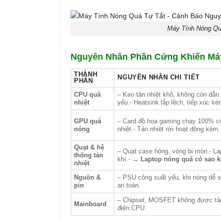
Máy Tính Nóng Qu
Nguyên Nhân Phần Cứng Khiến Máy
THÀNH
NGUYÊN NHÂN CHI TIẾT
PHẦN
CPU quá
– Keo tản nhiệt khô, không còn dẫn
nhiệt
yếu.- Heatsink lắp lệch, tiếp xúc ké
GPU quá
– Card đồ họa gaming chạy 100% công
nóng
nhiệt.- Tản nhiệt rời hoạt động kém.
Quạt & hệ
– Quạt case hỏng, vòng bi mòn.- La
thống tản
khí.- →
Laptop nóng quá có sao k
nhiệt
Nguồn &
– PSU công suất yếu, khi nóng dễ s
pin
an toàn.
– Chipset, MOSFET không được tản
Mainboard
điện CPU.