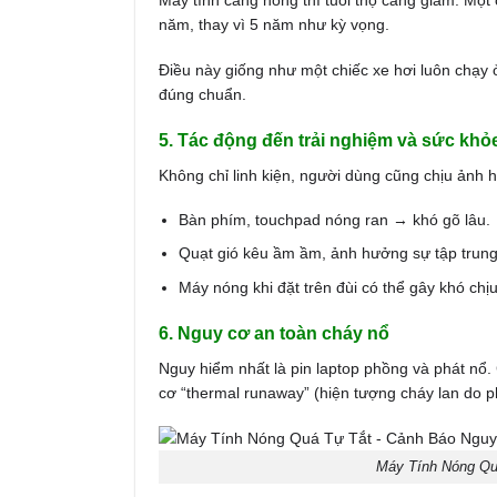
Máy tính càng nóng thì tuổi thọ càng giảm. Một
năm, thay vì 5 năm như kỳ vọng.
Điều này giống như một chiếc xe hơi luôn chạy 
đúng chuẩn.
5. Tác động đến trải nghiệm và sức kh
Không chỉ linh kiện, người dùng cũng chịu ảnh 
Bàn phím, touchpad nóng ran → khó gõ lâu.
Quạt gió kêu ầm ầm, ảnh hưởng sự tập trung
Máy nóng khi đặt trên đùi có thể gây khó ch
6. Nguy cơ an toàn cháy nổ
Nguy hiểm nhất là pin laptop phồng và phát nổ. 
cơ “thermal runaway” (hiện tượng cháy lan do p
Máy Tính Nóng Qu