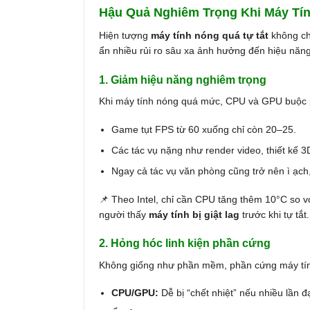
Hậu Quả Nghiêm Trọng Khi Máy Tín
Hiện tượng
máy tính nóng quá tự tắt
không chỉ
ẩn nhiều rủi ro sâu xa ảnh hưởng đến hiệu năng, 
1. Giảm hiệu năng nghiêm trọng
Khi máy tính nóng quá mức, CPU và GPU buộc
Game tụt FPS từ 60 xuống chỉ còn 20–25.
Các tác vụ nặng như render video, thiết kế
Ngay cả tác vụ văn phòng cũng trở nên ì ạch
📌 Theo Intel, chỉ cần CPU tăng thêm 10°C so vớ
người thấy
máy tính bị giật lag
trước khi tự tắt.
2. Hỏng hóc linh kiện phần cứng
Không giống như phần mềm, phần cứng máy tính 
CPU/GPU:
Dễ bị “chết nhiệt” nếu nhiều lần