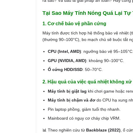
ra sao? Và đâu là giải pháp an toàn? Hãy cùng p
Tại Sao Máy Tính Nóng Quá Lại Tự 
1. Cơ chế bảo vệ phần cứng
Máy tính được tích hợp hệ thống bảo vệ nhiệt 
(thường 90–100°C), bo mạch chủ sẽ buộc tắt ng
CPU (Intel, AMD)
: ngưỡng bảo vệ 95–105°C
GPU (NVIDIA, AMD)
: khoảng 90–100°C.
Ổ cứng HDD/SSD
: 50–70°C.
2. Hậu quả của việc quá nhiệt không xử 
Máy tính bị giật lag
khi chơi game hoặc ren
Máy tính bị chậm và đơ
do CPU hạ xung nh
Pin laptop phồng, giảm tuổi thọ nhanh.
Mainboard có nguy cơ cháy chip VRM.
📊 Theo nghiên cứu từ
Backblaze (2022)
, ổ cứ