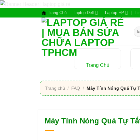
Chuyển
đến
Trang Chủ
Laptop Dell
Laptop HP
Li
nội
dung
Tìm
kiế
Trang Chủ
Trang chủ
/
FAQ
/
Máy Tính Nóng Quá Tự T
Máy Tính Nóng Quá Tự Tắ