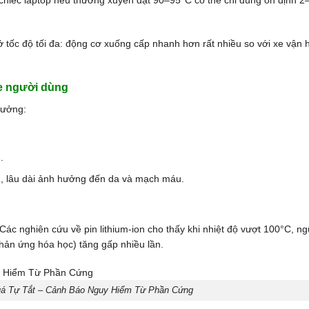
 chiếc laptop nếu thường xuyên đạt 90–95°C có thể chỉ dùng ổn định 2
ở tốc độ tối đa: động cơ xuống cấp nhanh hơn rất nhiều so với xe vận 
ỏe người dùng
hưởng:
.
ịu, lâu dài ảnh hưởng đến da và mạch máu.
Các nghiên cứu về pin lithium-ion cho thấy khi nhiệt độ vượt 100°C, n
hản ứng hóa học) tăng gấp nhiều lần.
á Tự Tắt – Cảnh Báo Nguy Hiểm Từ Phần Cứng