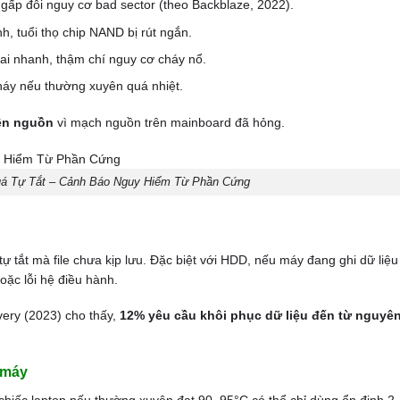
gấp đôi nguy cơ bad sector (theo Backblaze, 2022).
h, tuổi thọ chip NAND bị rút ngắn.
ai nhanh, thậm chí nguy cơ cháy nổ.
háy nếu thường xuyên quá nhiệt.
ên nguồn
vì mạch nguồn trên mainboard đã hỏng.
á Tự Tắt – Cảnh Báo Nguy Hiểm Từ Phần Cứng
ự tắt mà file chưa kịp lưu. Đặc biệt với HDD, nếu máy đang ghi dữ liệu 
oặc lỗi hệ điều hành.
ery (2023) cho thấy,
12% yêu cầu khôi phục dữ liệu đến từ nguyê
 máy