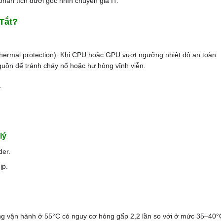
hân tích dưới góc nhìn chuyên gia IT.
Tắt?
(thermal protection). Khi CPU hoặc GPU vượt ngưỡng nhiệt độ an toàn
uồn để tránh cháy nổ hoặc hư hỏng vĩnh viễn.
.
lý
der.
ịp.
ng vận hành ở 55°C có nguy cơ hỏng gấp 2,2 lần so với ở mức 35–40°