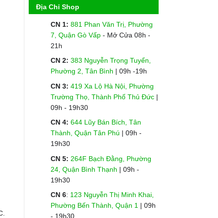
Địa Chỉ Shop
CN 1:
881 Phan Văn Trị, Phường
7, Quận Gò Vấp
- Mở Cửa 08h -
21h
CN 2:
383 Nguyễn Trọng Tuyển,
Phường 2, Tân Bình
| 09h -19h
CN 3:
419 Xa Lộ Hà Nội, Phường
Trường Thọ, Thành Phố Thủ Đức
|
09h - 19h30
CN 4:
644 Lũy Bán Bích, Tân
Thành, Quận Tân Phú
| 09h -
19h30
CN 5:
264F Bạch Đằng, Phường
24, Quận Bình Thạnh
| 09h -
19h30
CN 6
:
123 Nguyễn Thị Minh Khai,
Phường Bến Thành, Quận 1
| 09h
C.
- 19h30