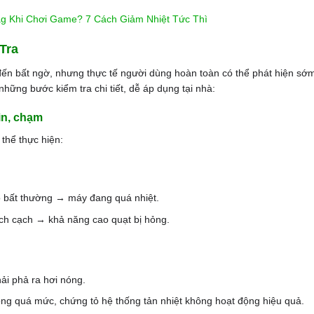
g Khi Chơi Game? 7 Cách Giảm Nhiệt Tức Thì
Tra
ến bất ngờ, nhưng thực tế người dùng hoàn toàn có thể phát hiện sớ
những bước kiểm tra chi tiết, dễ áp dụng tại nhà:
ìn, chạm
thể thực hiện:
to bất thường → máy đang quá nhiệt.
ạch cạch → khả năng cao quạt bị hỏng.
ải phả ra hơi nóng.
óng quá mức, chứng tỏ hệ thống tản nhiệt không hoạt động hiệu quả.