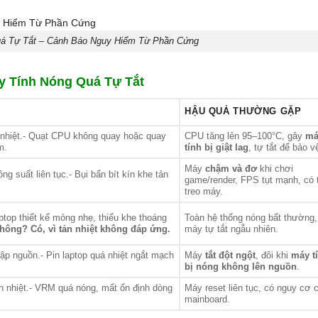
á Tự Tắt – Cảnh Báo Nguy Hiểm Từ Phần Cứng
 Tính Nóng Quá Tự Tắt
HẬU QUẢ THƯỜNG GẶP
 nhiệt.- Quạt CPU không quay hoặc quay
CPU tăng lên 95–100°C, gây
má
m.
tính bị giật lag
, tự tắt để bảo v
Máy
chậm và đơ
khi chơi
 suất liên tục.- Bụi bẩn bít kín khe tản
game/render, FPS tụt mạnh, có 
treo máy.
ptop thiết kế mỏng nhẹ, thiếu khe thoáng
Toàn hệ thống nóng bất thường,
hông? Có, vì tản nhiệt không đáp ứng.
máy tự tắt ngẫu nhiên.
ập nguồn.- Pin laptop quá nhiệt ngắt mạch
Máy
tắt đột ngột
, đôi khi
máy t
bị nóng không lên nguồn
.
 nhiệt.- VRM quá nóng, mất ổn định dòng
Máy reset liên tục, có nguy cơ 
mainboard.