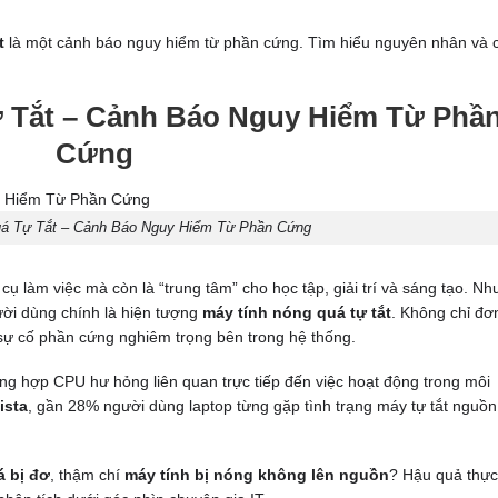
t
là một cảnh báo nguy hiểm từ phần cứng. Tìm hiểu nguyên nhân và 
 Tắt – Cảnh Báo Nguy Hiểm Từ Phầ
Cứng
á Tự Tắt – Cảnh Báo Nguy Hiểm Từ Phần Cứng
cụ làm việc mà còn là “trung tâm” cho học tập, giải trí và sáng tạo. N
ời dùng chính là hiện tượng
máy tính nóng quá tự tắt
. Không chỉ đơ
o sự cố phần cứng nghiêm trọng bên trong hệ thống.
ng hợp CPU hư hỏng liên quan trực tiếp đến việc hoạt động trong môi
ista
, gần 28% người dùng laptop từng gặp tình trạng máy tự tắt nguồn
á bị đơ
, thậm chí
máy tính bị nóng không lên nguồn
? Hậu quả thực