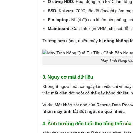
Ổ cứng HDD:
Hoạt động trên 55°C làm tăng 
SSD:
Khi vượt 70°C, tốc độ đọc/ghi giảm mạn
Pin laptop:
Nhiệt độ cao khiến pin phồng, ch
Mainboard:
Các linh kiện VRM, chipset dễ c
Trường hợp nặng, nhiều máy
bị nóng không l
Máy Tính Nóng Qu
3. Nguy cơ mất dữ liệu
Không ít người mất cả ngày làm việc chỉ vì máy t
việc mất điện đột ngột có thể gây hỏng dữ liệu h
Ví dụ: Một khảo sát nhỏ của Rescue Data Recov
nhân máy tính tắt đột ngột do quá nhiệt
.
4. Ảnh hưởng đến tuổi thọ tổng thể của