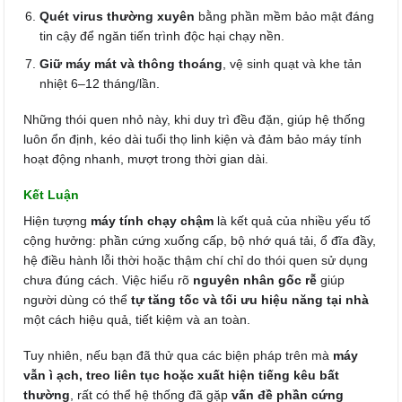
Quét virus thường xuyên
bằng phần mềm bảo mật đáng
tin cậy để ngăn tiến trình độc hại chạy nền.
Giữ máy mát và thông thoáng
, vệ sinh quạt và khe tản
nhiệt 6–12 tháng/lần.
Những thói quen nhỏ này, khi duy trì đều đặn, giúp hệ thống
luôn ổn định, kéo dài tuổi thọ linh kiện và đảm bảo máy tính
hoạt động nhanh, mượt trong thời gian dài.
Kết Luận
Hiện tượng
máy tính chạy chậm
là kết quả của nhiều yếu tố
cộng hưởng: phần cứng xuống cấp, bộ nhớ quá tải, ổ đĩa đầy,
hệ điều hành lỗi thời hoặc thậm chí chỉ do thói quen sử dụng
chưa đúng cách. Việc hiểu rõ
nguyên nhân gốc rễ
giúp
người dùng có thể
tự tăng tốc và tối ưu hiệu năng tại nhà
một cách hiệu quả, tiết kiệm và an toàn.
Tuy nhiên, nếu bạn đã thử qua các biện pháp trên mà
máy
vẫn ì ạch, treo liên tục hoặc xuất hiện tiếng kêu bất
thường
, rất có thể hệ thống đã gặp
vấn đề phần cứng