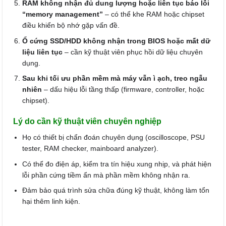
RAM không nhận đủ dung lượng hoặc liên tục báo lỗi
“memory management”
– có thể khe RAM hoặc chipset
điều khiển bộ nhớ gặp vấn đề.
Ổ cứng SSD/HDD không nhận trong BIOS hoặc mất dữ
liệu liên tục
– cần kỹ thuật viên phục hồi dữ liệu chuyên
dụng.
Sau khi tối ưu phần mềm mà máy vẫn ì ạch, treo ngẫu
nhiên
– dấu hiệu lỗi tầng thấp (firmware, controller, hoặc
chipset).
Lý do cần kỹ thuật viên chuyên nghiệp
Họ có thiết bị chẩn đoán chuyên dụng (oscilloscope, PSU
tester, RAM checker, mainboard analyzer).
Có thể đo điện áp, kiểm tra tín hiệu xung nhịp, và phát hiện
lỗi phần cứng tiềm ẩn mà phần mềm không nhận ra.
Đảm bảo quá trình sửa chữa đúng kỹ thuật, không làm tổn
hại thêm linh kiện.