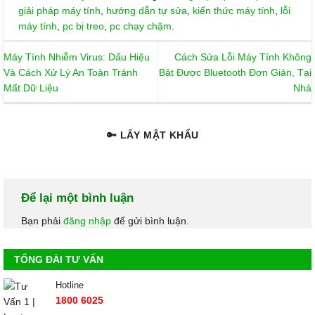
giải pháp máy tính
,
hướng dẫn tự sửa
,
kiến thức máy tính
,
lỗi
máy tính
,
pc bị treo
,
pc chạy chậm
.
Máy Tính Nhiễm Virus: Dấu Hiệu
Cách Sửa Lỗi Máy Tính Không
Và Cách Xử Lý An Toàn Tránh
Bật Được Bluetooth Đơn Giản, Tại
Mất Dữ Liệu
Nhà
🔑 LẤY MẬT KHẨU
Để lại một bình luận
Bạn phải
đăng nhập
để gửi bình luận.
TỔNG ĐÀI TƯ VẤN
Hotline
1800 6025