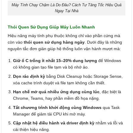
Máy Tính Chạy Chậm Là Do Đâu? Cách Tự Tăng Tốc Hiệu Quả
Ngay Tại Nhà
Thói Quen Sử Dụng Giúp Máy Luôn Nhanh
Hiệu năng máy tính phụ thuộc không chỉ vào phần cứng mà
còn vào
thói quen sử dụng hàng ngày
. Dưới đây là những
nguyên tắc đơn giản giúp hệ thống luôn vận hành mượt mà:
Giữ ổ C trống ít nhất 15–20% dung lượng
để Windows
có không gian tạo file tạm và bộ nhớ ảo.
Dọn rác định kỳ
bằng Disk Cleanup hoặc Storage Sense,
xóa cache trình duyệt và file tạm không cần thiết.
Hạn chế mở quá nhiều ứng dụng cùng lúc
, đặc biệt là
Chrome, Teams, hay phần mềm đồ họa nặng.
Tắt chương trình khởi động cùng Windows
qua Task
Manager để giảm tải CPU khi mở máy.
Cập nhật hệ điều hành và driver định kỳ
nhằm vá lỗi và
cải thiện hiệu năng.