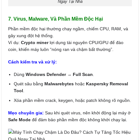
Ngay Tại Nhà
7. Virus, Malware, Và Phần Mềm Độc Hại
Phần mềm độc hại thường chạy ngầm, chiếm CPU, RAM, và
gây xung đột hệ thống.
Ví dụ:
Crypto miner
lợi dụng tài nguyên CPU/GPU để đào
coin, khiến máy luôn “nóng ran và chậm bất thường”.
Cách kiểm tra và xử lý:
Dùng
Windows Defender → Full Scan
.
Quét sâu bằng
Malwarebytes
hoặc
Kaspersky Removal
Tool
.
Xóa phần mềm crack, keygen, hoặc patch không rõ nguồn.
Mẹo chuyên gia:
Sau khi quét virus, nên khởi động lại máy ở
Safe Mode
để đảm bảo phần mềm độc không khởi chạy lại.