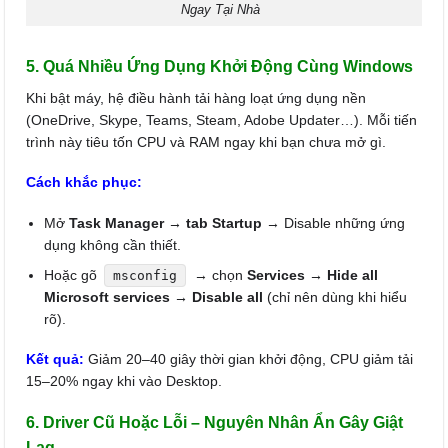
Ngay Tại Nhà
5. Quá Nhiều Ứng Dụng Khởi Động Cùng Windows
Khi bật máy, hệ điều hành tải hàng loạt ứng dụng nền
(OneDrive, Skype, Teams, Steam, Adobe Updater…). Mỗi tiến
trình này tiêu tốn CPU và RAM ngay khi bạn chưa mở gì.
Cách khắc phục:
Mở
Task Manager → tab Startup
→ Disable những ứng
dụng không cần thiết.
Hoặc gõ
→ chọn
Services → Hide all
msconfig
Microsoft services → Disable all
(chỉ nên dùng khi hiểu
rõ).
Kết quả:
Giảm 20–40 giây thời gian khởi động, CPU giảm tải
15–20% ngay khi vào Desktop.
6. Driver Cũ Hoặc Lỗi – Nguyên Nhân Ẩn Gây Giật
Lag