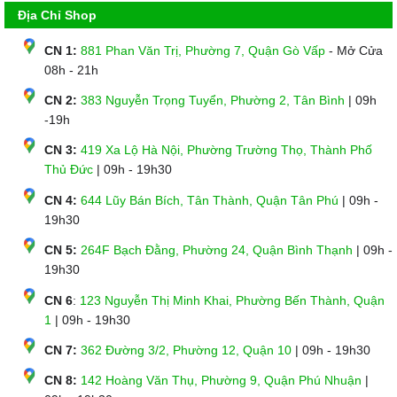
Địa Chỉ Shop
CN 1:
881 Phan Văn Trị, Phường 7, Quận Gò Vấp
- Mở Cửa
08h - 21h
CN 2:
383 Nguyễn Trọng Tuyển, Phường 2, Tân Bình
| 09h
-19h
CN 3:
419 Xa Lộ Hà Nội, Phường Trường Thọ, Thành Phố
Thủ Đức
| 09h - 19h30
CN 4:
644 Lũy Bán Bích, Tân Thành, Quận Tân Phú
| 09h -
19h30
CN 5:
264F Bạch Đằng, Phường 24, Quận Bình Thạnh
| 09h -
19h30
CN 6
:
123 Nguyễn Thị Minh Khai, Phường Bến Thành, Quận
1
| 09h - 19h30
CN 7:
362 Đường 3/2, Phường 12, Quận 10
| 09h - 19h30
CN 8:
142 Hoàng Văn Thụ, Phường 9, Quận Phú Nhuận
|