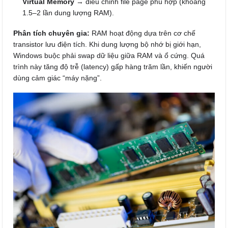
Virtual Memory
→ điều chỉnh file page phù hợp (khoảng
1.5–2 lần dung lượng RAM).
Phân tích chuyên gia:
RAM hoạt động dựa trên cơ chế
transistor lưu điện tích. Khi dung lượng bộ nhớ bị giới hạn,
Windows buộc phải swap dữ liệu giữa RAM và ổ cứng. Quá
trình này tăng độ trễ (latency) gấp hàng trăm lần, khiến người
dùng cảm giác “máy nặng”.