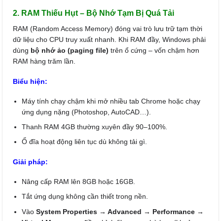
2. RAM Thiếu Hụt – Bộ Nhớ Tạm Bị Quá Tải
RAM (Random Access Memory) đóng vai trò lưu trữ tạm thời
dữ liệu cho CPU truy xuất nhanh. Khi RAM đầy, Windows phải
dùng
bộ nhớ ảo (paging file)
trên ổ cứng – vốn chậm hơn
RAM hàng trăm lần.
Biểu hiện:
Máy tính chạy chậm khi mở nhiều tab Chrome hoặc chạy
ứng dụng nặng (Photoshop, AutoCAD…).
Thanh RAM 4GB thường xuyên đầy 90–100%.
Ổ đĩa hoạt động liên tục dù không tải gì.
Giải pháp:
Nâng cấp RAM lên 8GB hoặc 16GB.
Tắt ứng dụng không cần thiết trong nền.
Vào
System Properties → Advanced → Performance →