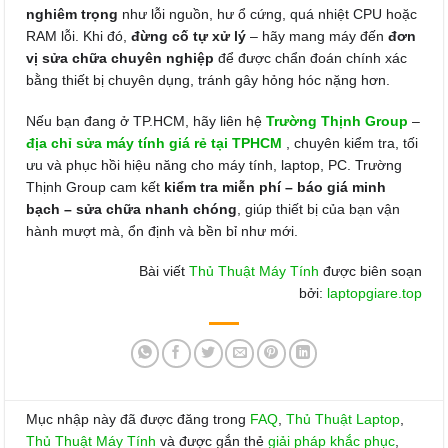
nghiêm trọng
như lỗi nguồn, hư ổ cứng, quá nhiệt CPU hoặc
RAM lỗi. Khi đó,
đừng cố tự xử lý
– hãy mang máy đến
đơn
vị sửa chữa chuyên nghiệp
để được chẩn đoán chính xác
bằng thiết bị chuyên dụng, tránh gây hỏng hóc nặng hơn.
Nếu bạn đang ở TP.HCM, hãy liên hệ
Trường Thịnh Group
–
địa chỉ sửa máy tính giá rẻ tại TPHCM
, chuyên kiểm tra, tối
ưu và phục hồi hiệu năng cho máy tính, laptop, PC. Trường
Thịnh Group cam kết
kiểm tra miễn phí – báo giá minh
bạch – sửa chữa nhanh chóng
, giúp thiết bị của bạn vận
hành mượt mà, ổn định và bền bỉ như mới.
Bài viết
Thủ Thuật Máy Tính
được biên soạn
bởi:
laptopgiare.top
Mục nhập này đã được đăng trong
FAQ
,
Thủ Thuật Laptop
,
Thủ Thuật Máy Tính
và được gắn thẻ
giải pháp khắc phục
,