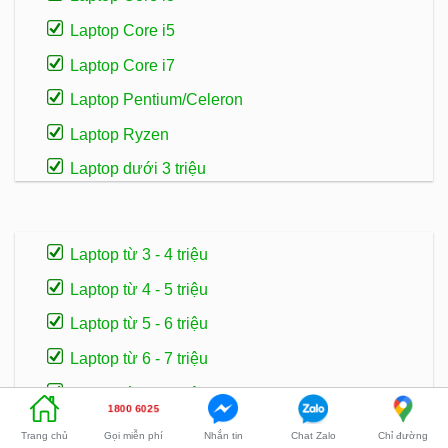
Laptop Core i5
Laptop Core i7
Laptop Pentium/Celeron
Laptop Ryzen
Laptop dưới 3 triệu
Laptop từ 3 - 4 triệu
Laptop từ 4 - 5 triệu
Laptop từ 5 - 6 triệu
Laptop từ 6 - 7 triệu
Laptop từ 7 - 8 triệu
1800 6025
Laptop từ 8 - 10 triệu
Gọi miễn phí
Nhắn tin
Chat Zalo
Chỉ đường
Trang chủ