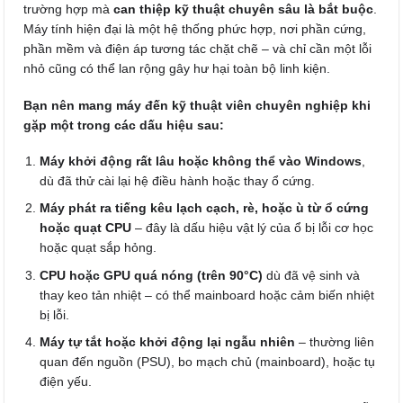
trường hợp mà
can thiệp kỹ thuật chuyên sâu là bắt buộc
.
Máy tính hiện đại là một hệ thống phức hợp, nơi phần cứng,
phần mềm và điện áp tương tác chặt chẽ – và chỉ cần một lỗi
nhỏ cũng có thể lan rộng gây hư hại toàn bộ linh kiện.
Bạn nên mang máy đến kỹ thuật viên chuyên nghiệp khi
gặp một trong các dấu hiệu sau:
Máy khởi động rất lâu hoặc không thể vào Windows
,
dù đã thử cài lại hệ điều hành hoặc thay ổ cứng.
Máy phát ra tiếng kêu lạch cạch, rè, hoặc ù từ ổ cứng
hoặc quạt CPU
– đây là dấu hiệu vật lý của ổ bị lỗi cơ học
hoặc quạt sắp hỏng.
CPU hoặc GPU quá nóng (trên 90°C)
dù đã vệ sinh và
thay keo tản nhiệt – có thể mainboard hoặc cảm biến nhiệt
bị lỗi.
Máy tự tắt hoặc khởi động lại ngẫu nhiên
– thường liên
quan đến nguồn (PSU), bo mạch chủ (mainboard), hoặc tụ
điện yếu.