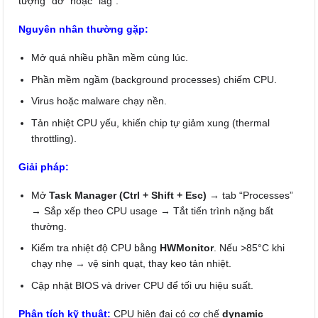
tượng “đơ” hoặc “lag”.
Nguyên nhân thường gặp:
Mở quá nhiều phần mềm cùng lúc.
Phần mềm ngầm (background processes) chiếm CPU.
Virus hoặc malware chạy nền.
Tản nhiệt CPU yếu, khiến chip tự giảm xung (thermal
throttling).
Giải pháp:
Mở
Task Manager (Ctrl + Shift + Esc)
→ tab “Processes”
→ Sắp xếp theo CPU usage → Tắt tiến trình nặng bất
thường.
Kiểm tra nhiệt độ CPU bằng
HWMonitor
. Nếu >85°C khi
chạy nhẹ → vệ sinh quạt, thay keo tản nhiệt.
Cập nhật BIOS và driver CPU để tối ưu hiệu suất.
Phân tích kỹ thuật:
CPU hiện đại có cơ chế
dynamic