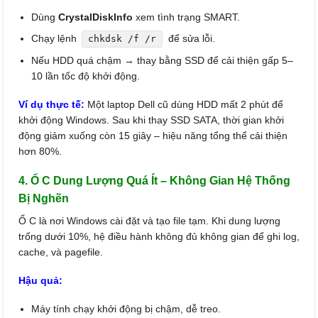
Dùng
CrystalDiskInfo
xem tình trạng SMART.
Chạy lệnh
để sửa lỗi.
chkdsk /f /r
Nếu HDD quá chậm → thay bằng SSD để cải thiện gấp 5–
10 lần tốc độ khởi động.
Ví dụ thực tế:
Một laptop Dell cũ dùng HDD mất 2 phút để
khởi động Windows. Sau khi thay SSD SATA, thời gian khởi
động giảm xuống còn 15 giây – hiệu năng tổng thể cải thiện
hơn 80%.
4. Ổ C Dung Lượng Quá Ít – Không Gian Hệ Thống
Bị Nghẽn
Ổ C là nơi Windows cài đặt và tạo file tạm. Khi dung lượng
trống dưới 10%, hệ điều hành không đủ không gian để ghi log,
cache, và pagefile.
Hậu quả:
Máy tính chạy khởi động bị chậm, dễ treo.