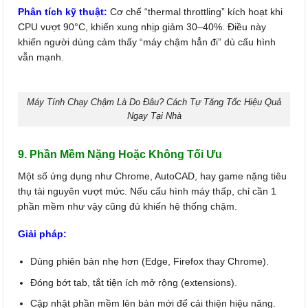
Phân tích kỹ thuật:
Cơ chế “thermal throttling” kích hoạt khi
CPU vượt 90°C, khiến xung nhịp giảm 30–40%. Điều này
khiến người dùng cảm thấy “máy chậm hẳn đi” dù cấu hình
vẫn mạnh.
Máy Tính Chạy Chậm Là Do Đâu? Cách Tự Tăng Tốc Hiệu Quả
Ngay Tại Nhà
9. Phần Mềm Nặng Hoặc Không Tối Ưu
Một số ứng dụng như Chrome, AutoCAD, hay game nặng tiêu
thụ tài nguyên vượt mức. Nếu cấu hình máy thấp, chỉ cần 1
phần mềm như vậy cũng đủ khiến hệ thống chậm.
Giải pháp:
Dùng phiên bản nhẹ hơn (Edge, Firefox thay Chrome).
Đóng bớt tab, tắt tiện ích mở rộng (extensions).
Cập nhật phần mềm lên bản mới để cải thiện hiệu năng.