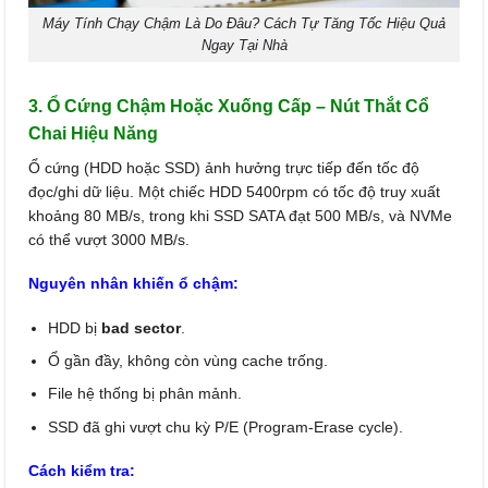
Máy Tính Chạy Chậm Là Do Đâu? Cách Tự Tăng Tốc Hiệu Quả
Ngay Tại Nhà
3. Ổ Cứng Chậm Hoặc Xuống Cấp – Nút Thắt Cổ
Chai Hiệu Năng
Ổ cứng (HDD hoặc SSD) ảnh hưởng trực tiếp đến tốc độ
đọc/ghi dữ liệu. Một chiếc HDD 5400rpm có tốc độ truy xuất
khoảng 80 MB/s, trong khi SSD SATA đạt 500 MB/s, và NVMe
có thể vượt 3000 MB/s.
Nguyên nhân khiến ổ chậm:
HDD bị
bad sector
.
Ổ gần đầy, không còn vùng cache trống.
File hệ thống bị phân mảnh.
SSD đã ghi vượt chu kỳ P/E (Program-Erase cycle).
Cách kiểm tra: