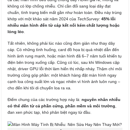
không có lớp chống nhiễu. Chỉ cần đổi sang loại dây đạt
chuẩn, tình trạng biến mất gần như hoàn toàn. Điều này trùng
khớp với một khảo sát năm 2024 của
TechSurvey
:
45% lỗi
nhiễu màn hình đến từ cáp kết nối kém chất lượng hoặc
lỏng lẻo
.
Tất nhiên, không phải lúc nào cũng đơn giản như thay dây
cáp. Có những tình huống, card đồ họa bị quá nhiệt dẫn đến
hình ảnh rung mạnh, hoặc màn hình đã 6–7 năm tuổi khiến tụ
điện bên trong xuống cấp. Cũng có lúc, sau khi Windows cập
nhật, driver GPU lỗi thời làm hiển thị nhấp nháy. Thậm chí môi
trường cũng góp phần: một khách hàng đặt màn hình ngay
cạnh loa công suất lớn và ngạc nhiên vì hình ảnh luôn rung –
cho đến khi tôi di chuyển loa ra xa.
Điểm chung của các trường hợp này là:
nguyên nhân nhiễu
có thể đến từ cả phần cứng, phần mềm và môi trường
,
đan xen phức tạp, khó phân biệt ngay từ đầu.