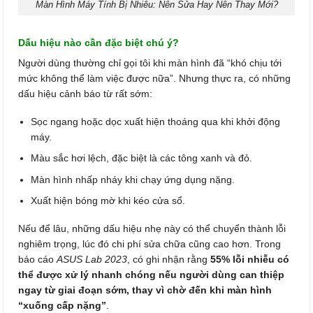
Màn Hình Máy Tính Bị Nhiễu: Nên Sửa Hay Nên Thay Mới?
Dấu hiệu nào cần đặc biệt chú ý?
Người dùng thường chỉ gọi tôi khi màn hình đã “khó chịu tới
mức không thể làm việc được nữa”. Nhưng thực ra, có những
dấu hiệu cảnh báo từ rất sớm:
Sọc ngang hoặc dọc xuất hiện thoáng qua khi khởi động
máy.
Màu sắc hơi lệch, đặc biệt là các tông xanh và đỏ.
Màn hình nhấp nháy khi chạy ứng dụng nặng.
Xuất hiện bóng mờ khi kéo cửa sổ.
Nếu để lâu, những dấu hiệu nhẹ này có thể chuyển thành lỗi
nghiêm trọng, lúc đó chi phí sửa chữa cũng cao hơn. Trong
báo cáo
ASUS Lab 2023
, có ghi nhận rằng
55% lỗi nhiễu có
thể được xử lý nhanh chóng nếu người dùng can thiệp
ngay từ giai đoạn sớm, thay vì chờ đến khi màn hình
“xuống cấp nặng”
.