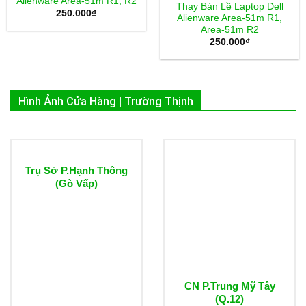
Alienware Area-51m R1, R2
Thay Bản Lề Laptop Dell
250.000
₫
Alienware Area-51m R1,
Area-51m R2
250.000
₫
Hình Ảnh Cửa Hàng | Trường Thịnh
Trụ Sở P.Hạnh Thông
(Gò Vấp)
CN P.Trung Mỹ Tây
(Q.12)