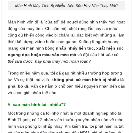
Màn Hình Máy Tính Bị Nhiễu: Nên Sửa Hay Nên Thay Mới?
Màn hình vốn dĩ là “cửa sổ” để người dùng nhìn thấy mọi hoạt
động của máy tính. Chỉ cần một chút rung lắc hay sai màu
cũng đủ khiến công việc bị chậm lại, đặc biệt với những ai làm
thiết kế, dựng video hoặc chơi game. Không ít người hoang
mang khi màn hình bỗng
nhấp nháy liên tục, xuất hiện sọc
ngang dọc hoặc màu sắc méo mó
và đặt câu hỏi:
liệu có
thể sửa được, hay phải thay mới hoàn toàn?
Trong nhiều năm qua, tôi đã gặp rất nhiều trường hợp tương
tự. Và sự thật thú vị là:
không phải cứ màn hình bị nhiễu là
phải bỏ đi
. Vấn đề nằm ở chỗ bạn hiểu nguyên nhân đến đâu
và chọn giải pháp thế nào.
Vì sao màn hình lại “nhiễu”?
Một trong những ca tôi nhớ nhất là một doanh nghiệp nhỏ tại
Bình Thạnh, có 12 nhân viên thường xuyên phàn nàn về màn
hình văn phòng bị nhấp nháy. Khi kiểm tra, tôi phát hiện ra tất
cả các màn hình đều dùng chung dây HDMI giá rẻ, mỏng và