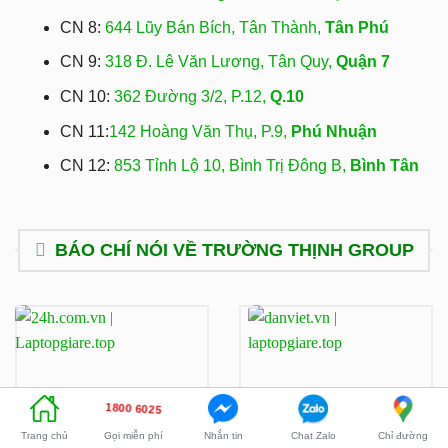
CN 8:
644 Lũy Bán Bích, Tân Thành,
Tân Phú
CN 9:
318 Đ. Lê Văn Lương, Tân Quy,
Quận 7
CN 10:
362 Đường 3/2, P.12,
Q.10
CN 11:
142 Hoàng Văn Thụ, P.9,
Phú Nhuận
CN 12:
853 Tỉnh Lộ 10, Bình Trị Đông B,
Bình Tân
BÁO CHÍ NÓI VỀ TRƯỜNG THỊNH GROUP
https://24h.com.vn
https://danviet.vn
1800 6025
Trường Thịnh Group -
Trường Thịnh Group -
Gọi miễn phí
Nhắn tin
Chat Zalo
Chỉ đường
Trang chủ
Hành trình 8 năm xây niềm
Hành trình 8 năm xây niềm