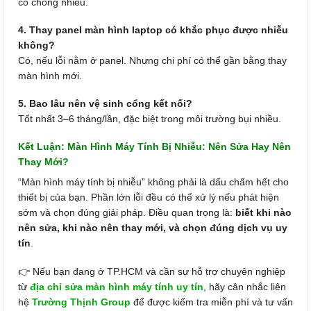
có chống nhiễu.
4. Thay panel màn hình laptop có khắc phục được nhiễu
không?
Có, nếu lỗi nằm ở panel. Nhưng chi phí có thể gần bằng thay
màn hình mới.
5. Bao lâu nên vệ sinh cổng kết nối?
Tốt nhất 3–6 tháng/lần, đặc biệt trong môi trường bụi nhiều.
Kết Luận: Màn Hình Máy Tính Bị Nhiễu: Nên Sửa Hay Nên
Thay Mới?
“Màn hình máy tính bị nhiễu” không phải là dấu chấm hết cho
thiết bị của bạn. Phần lớn lỗi đều có thể xử lý nếu phát hiện
sớm và chọn đúng giải pháp. Điều quan trọng là:
biết khi nào
nên sửa, khi nào nên thay mới, và chọn đúng dịch vụ uy
tín
.
👉 Nếu bạn đang ở TP.HCM và cần sự hỗ trợ chuyên nghiệp
từ
địa chỉ sửa màn hình máy tính uy tín
, hãy cân nhắc liên
hệ
Trường Thịnh Group
để được kiểm tra miễn phí và tư vấn