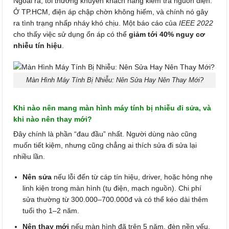
Ngoài ra, tôi thường khuyên khách hàng kiểm tra nguồn điện.
Ở TP.HCM, điện áp chập chờn không hiếm, và chính nó gây
ra tình trạng nhấp nháy khó chịu. Một báo cáo của
IEEE 2022
cho thấy việc sử dụng ổn áp có thể
giảm tới 40% nguy cơ
nhiễu tín hiệu
.
Màn Hình Máy Tính Bị Nhiễu: Nên Sửa Hay Nên Thay Mới?
Khi nào nên mang màn hình máy tính bị nhiễu đi sửa, và
khi nào nên thay mới?
Đây chính là phần “đau đầu” nhất. Người dùng nào cũng
muốn tiết kiệm, nhưng cũng chẳng ai thích sửa đi sửa lại
nhiều lần.
Nên sửa
nếu lỗi đến từ cáp tín hiệu, driver, hoặc hỏng nhẹ
linh kiện trong màn hình (tụ điện, mạch nguồn). Chi phí
sửa thường từ 300.000–700.000đ và có thể kéo dài thêm
tuổi thọ 1–2 năm.
Nên thay mới
nếu màn hình đã trên 5 năm, đèn nền yếu,