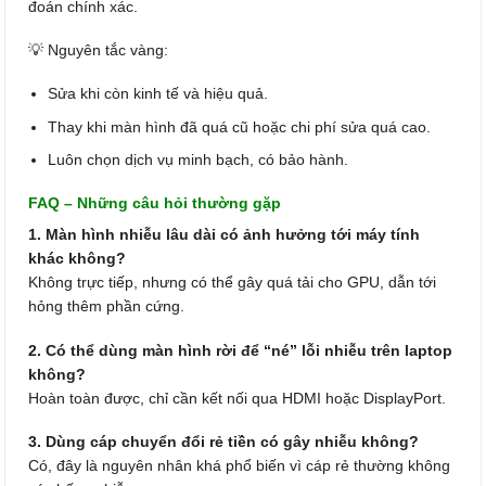
đoán chính xác.
💡 Nguyên tắc vàng:
Sửa khi còn kinh tế và hiệu quả.
Thay khi màn hình đã quá cũ hoặc chi phí sửa quá cao.
Luôn chọn dịch vụ minh bạch, có bảo hành.
FAQ – Những câu hỏi thường gặp
1. Màn hình nhiễu lâu dài có ảnh hưởng tới máy tính
khác không?
Không trực tiếp, nhưng có thể gây quá tải cho GPU, dẫn tới
hỏng thêm phần cứng.
2. Có thể dùng màn hình rời để “né” lỗi nhiễu trên laptop
không?
Hoàn toàn được, chỉ cần kết nối qua HDMI hoặc DisplayPort.
3. Dùng cáp chuyển đổi rẻ tiền có gây nhiễu không?
Có, đây là nguyên nhân khá phổ biến vì cáp rẻ thường không