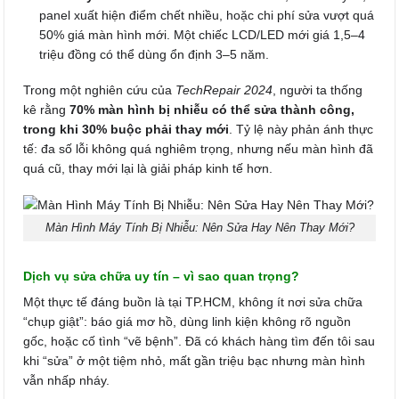
panel xuất hiện điểm chết nhiều, hoặc chi phí sửa vượt quá
50% giá màn hình mới. Một chiếc LCD/LED mới giá 1,5–4
triệu đồng có thể dùng ổn định 3–5 năm.
Trong một nghiên cứu của
TechRepair 2024
, người ta thống
kê rằng
70% màn hình bị nhiễu có thể sửa thành công,
trong khi 30% buộc phải thay mới
. Tỷ lệ này phản ánh thực
tế: đa số lỗi không quá nghiêm trọng, nhưng nếu màn hình đã
quá cũ, thay mới lại là giải pháp kinh tế hơn.
Màn Hình Máy Tính Bị Nhiễu: Nên Sửa Hay Nên Thay Mới?
Dịch vụ sửa chữa uy tín – vì sao quan trọng?
Một thực tế đáng buồn là tại TP.HCM, không ít nơi sửa chữa
“chụp giật”: báo giá mơ hồ, dùng linh kiện không rõ nguồn
gốc, hoặc cố tình “vẽ bệnh”. Đã có khách hàng tìm đến tôi sau
khi “sửa” ở một tiệm nhỏ, mất gần triệu bạc nhưng màn hình
vẫn nhấp nháy.