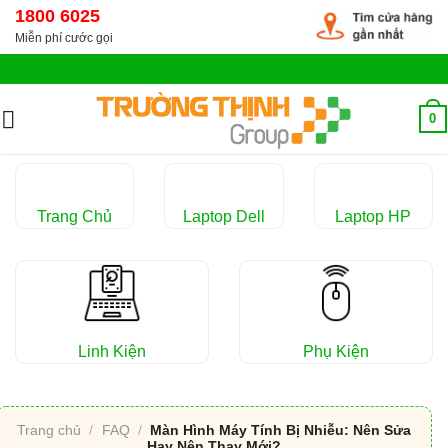
Chuyển
1800 6025
đến
Miễn phí cước gọi
nội
dung
0
Trang Chủ
Laptop Dell
Laptop HP
Linh Kiện
Phụ Kiện
Trang chủ
/
FAQ
/
Màn Hình Máy Tính Bị Nhiễu: Nên Sửa
Hay Nên Thay Mới?