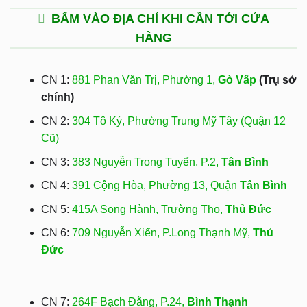
BẤM VÀO ĐỊA CHỈ KHI CẦN TỚI CỬA
HÀNG
CN 1:
881 Phan Văn Trị, Phường 1,
Gò Vấp
(Trụ sở
chính)
CN 2:
304 Tô Ký, Phường Trung Mỹ Tây (Quận 12
Cũ)
CN 3:
383 Nguyễn Trọng Tuyển, P.2,
Tân Bình
CN 4:
391 Cộng Hòa, Phường 13, Quận
Tân Bình
CN 5:
415A Song Hành, Trường Thọ,
Thủ Đức
CN 6:
709 Nguyễn Xiển, P.Long Thạnh Mỹ,
Thủ
Đức
CN 7:
264F Bạch Đằng, P.24,
Bình Thạnh