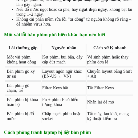
làm gãy ngàm.
Nếu đổ nước ngọt hoặc cà phê, hãy
ngắt điện ngay
, không bật lại
trong 1–2 ngày.
Không cài phần mềm sửa lỗi “tự động” từ nguồn không rõ ràng –
dễ nhiễm virus hơn.
Một vài lỗi bàn phím phổ biến khác bạn nên biết
Lỗi thường gặp
Nguyên nhân
Cách xử lý nhanh
Một vài phím
Kẹt phím, bụi bẩn, dây
Vệ sinh phím hoặc thay
không hoạt động
cáp đứt mạch
phím đơn lẻ
Bàn phím gõ ký
Layout ngôn ngữ khác
Chuyển layout bằng Shift
tự sai
(EN-US ↔ VN)
+ Alt
Bàn phím gõ
Filter Keys bật
Tắt Filter Keys
chậm, trễ
Bàn phím bị khóa
Fn + phím F có biểu
Nhấn lại để mở
toàn bộ
tượng khóa
Bàn phím bị đổ
Chập mạch phím hoặc
Tắt máy, lau khô, mang
nước
socket
kỹ thuật kiểm tra
Cách phòng tránh laptop bị liệt bàn phím