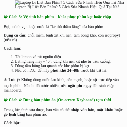
Laptop Bị Liệt Bàn Phím? 5 Cách Sửa Nhanh Hiệu Quả Tại Nhà
🧩 Cách 3: Vệ sinh bàn phím – khắc phục phím kẹt hoặc chập
Bụi, mảnh vụn hoặc nước là “kẻ thù thầm lặng” của bàn phím.
Dụng cụ cần:
chổi mềm, bình xịt khí nén, tăm bông khô, cồn isopropyl
(nếu có).
Cách làm:
Tắt laptop và rút nguồn điện.
Lật nghiêng máy ~45°, dùng khí nén xịt nhẹ từ trên xuống.
Dùng tăm bông lau quanh các khe phím bị kẹt.
Nếu có nước, để máy
phơi khô 24–48h
trước khi bật lại.
⚠️
Lưu ý:
Không dùng nước lau kính, cồn mạnh, hoặc xịt trực tiếp vào
mạch phím. Nếu bị đổ nước nhiều, nên
ngắt pin ngay
để tránh chập
mainboard.
🧩 Cách 4: Dùng bàn phím ảo (On-screen Keyboard) tạm thời
Trong lúc chưa sửa được, bạn vẫn có thể
nhập văn bản, mật khẩu hoặc
gõ lệnh
bằng bàn phím ảo.
Cách bật: