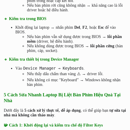
phím trong hoặc cáp kết nối.
Nếu bàn phím rời cũng không nhận → khả năng cao là lỗi
driver hoặc hệ điều hành.
🔸
Kiểm tra trong BIOS
Khởi động lại laptop → nhấn phím
Del
,
F2
, hoặc
Esc
để vào
BIOS.
Nếu bàn phím vẫn sử dụng được trong BIOS →
lỗi phần
mềm
(driver, hệ điều hành).
Nếu không dùng được trong BIOS →
lỗi phần cứng
(bàn
phím, cáp, socket).
🔸
Kiểm tra thiết bị trong Device Manager
Device Manager → Keyboards
Vào
.
Nếu thấy dấu chấm than vàng ⚠️ → driver lỗi.
Nếu không có mục “Keyboard” → Windows không nhận
bàn phím.
5 Cách Sửa Nhanh Laptop Bị Liệt Bàn Phím Hiệu Quả Tại
Nhà
Dưới đây là
5 cách xử lý thực tế, dễ áp dụng
, có thể giúp bạn
tự sửa tại
nhà mà không cần tháo máy
.
🧩 Cách 1: Khởi động lại và kiểm tra chế độ Filter Keys