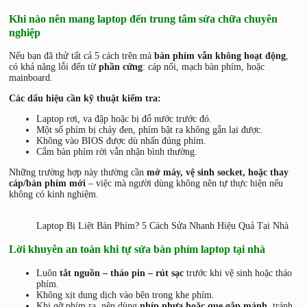
Khi nào nên mang laptop đến trung tâm sửa chữa chuyên
nghiệp
Nếu bạn đã thử tất cả 5 cách trên mà
bàn phím vẫn không hoạt động
,
có khả năng lỗi đến từ
phần cứng
: cáp nối, mạch bàn phím, hoặc
mainboard.
Các dấu hiệu cần kỹ thuật kiểm tra:
Laptop rơi, va đập hoặc bị đổ nước trước đó.
Một số phím bị cháy đen, phím bật ra không gắn lại được.
Không vào BIOS được dù nhấn đúng phím.
Cắm bàn phím rời vẫn nhận bình thường.
Những trường hợp này thường cần
mở máy, vệ sinh socket, hoặc thay
cáp/bàn phím mới
– việc mà người dùng không nên tự thực hiện nếu
không có kinh nghiệm.
Laptop Bị Liệt Bàn Phím? 5 Cách Sửa Nhanh Hiệu Quả Tại Nhà
Lời khuyên an toàn khi tự sửa bàn phím laptop tại nhà
Luôn
tắt nguồn – tháo pin – rút sạc
trước khi vệ sinh hoặc tháo
phím.
Không xịt dung dịch vào bên trong khe phím.
Khi gỡ phím ra, nên dùng
nhíp nhựa hoặc que gắp mảnh
, tránh