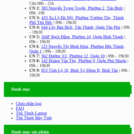
Cửa 08h - 21h
CN 2:
383 Nguyễn Trọng Tuyển, Phường 2, Tân Bình
|
09h -19h
CN 3:
419 Xa Lộ Hà Nội, Phường Trường Thọ, Thành
Phố Thủ Đức
| 09h - 19h30
CN 4:
644 Lũy Bán Bích, Tân Thành, Quận Tân Phú
| 09h
- 19h30
CN 5:
264F Bạch Đằng, Phường 24, Quận Bình Thạnh
|
09h - 19h30
CN 6
:
123 Nguyễn Thị Minh Khai, Phường Bến Thành,
Quận 1
| 09h - 19h30
CN 7:
362 Đường 3/2, Phường 12, Quận 10
| 09h - 19h30
CN 8:
142 Hoàng Văn Thụ, Phường 9, Quận Phú Nhuận
|
09h - 19h30
CN 9:
853 Tỉnh Lộ 10, Bình Trị Đông B, Bình Tân
| 09h -
19h30
Danh mục
Chưa phân loại
FAQ
Thủ Thuật Laptop
Thủ Thuật Máy Tính
Danh mục sản phẩm