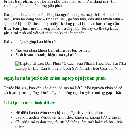
bị liệt bàn phím
, một lỗi khá phổ biến mà hầu như ai dùng máy tính
xách tay lâu năm đều từng gặp phải.
Bàn phím là cầu nối trực tiếp giữa người dùng và máy tính. Khi nó “tê
liệt”, toàn bộ công việc – từ nhập liệu, gõ văn bản, đến điều khiển lệnh –
gần như bị tê liệt theo. Tuy nhiên,
không phải lúc nào bạn cũng cần
thay bàn phím mới
. Trong nhiều trường hợp, lỗi này có thể
tự khắc
phục tại nhà
chỉ với vài thao tác kỹ thuật cơ bản.
Bài viết này sẽ giúp bạn hiểu rõ:
Nguyên nhân khiến
bàn phím laptop bị liệt.
5
cách sửa nhanh, hiệu quả tại nhà.
Laptop Bị Liệt Bàn Phím? 5 Cách Sửa Nhanh Hiệu Quả Tại Nhà
Nguyên nhân phổ biến khiến laptop bị liệt bàn phím
Trước khi sửa, bạn cần xác định “vì sao nó liệt”. Mỗi nguyên nhân sẽ có
cách xử lý tương ứng. Dưới đây là những
nguồn gốc thường gặp nhất
:
1. Lỗi phần mềm hoặc driver
Hệ điều hành (Windows) bị xung đột driver bàn phím.
Sau khi update Windows, trình điều khiển cũ không tương thích.
Cài phần mềm dọn rác, tối ưu hệ thống làm mất hoặc vô hiệu hóa
driver.