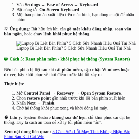
Vào
Settings → Ease of Access → Keyboard
.
Bật công tắc
On-Screen Keyboard
.
Một bàn phím ảo xuất hiện trên màn hình, bạn dùng chuột để nhấn
phím.
💡
Ứng dụng:
Rất hữu ích khi cần
gõ mật khẩu đăng nhập
,
soạn văn
bản ngắn
, hoặc
chạy lệnh khôi phục hệ thống
.
Laptop Bị Liệt Bàn Phím? 5 Cách Sửa Nhanh Hiệu Quả Tại Nhà
🧩 Cách 5: Reset phần mềm / khôi phục hệ thống (System Restore)
Nếu bàn phím bị liệt sau khi
cài phần mềm, cập nhật Windows hoặc
driver
, hãy khôi phục về thời điểm trước khi lỗi xảy ra.
Thực hiện:
Mở
Control Panel → Recovery → Open System Restore
.
Chọn
restore point
gần nhất trước khi lỗi bàn phím xuất hiện.
Nhấn
Next → Finish
.
Chờ hệ thống khôi phục xong và khởi động lại máy.
🧠
Lưu ý:
System Restore
không xóa dữ liệu
, chỉ khôi phục cài đặt hệ
thống. Đây là cách an toàn để xử lý lỗi phần mềm “ẩn”.
Xem nội dung liên quan:
5 Cách Sửa Lỗi Máy Tính Không Nhận Bàn
Phím Sau Khi Cài Win