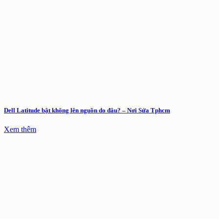
Dell Latitude bật không lên nguồn do đâu? – Nơi Sửa Tphcm
Xem thêm