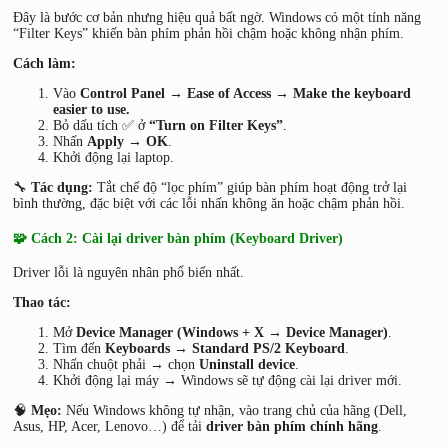
Đây là bước cơ bản nhưng hiệu quả bất ngờ. Windows có một tính năng
“Filter Keys” khiến bàn phím phản hồi chậm hoặc không nhận phím.
Cách làm:
Vào
Control Panel → Ease of Access → Make the keyboard
easier to use.
Bỏ dấu tích ✅ ở
“Turn on Filter Keys”
.
Nhấn
Apply → OK
.
Khởi động lại laptop.
🔧
Tác dụng:
Tắt chế độ “lọc phím” giúp bàn phím hoạt động trở lại
bình thường, đặc biệt với các lỗi nhấn không ăn hoặc chậm phản hồi.
🧩 Cách 2: Cài lại driver bàn phím (Keyboard Driver)
Driver lỗi là nguyên nhân phổ biến nhất.
Thao tác:
Mở
Device Manager (Windows + X → Device Manager)
.
Tìm đến
Keyboards → Standard PS/2 Keyboard
.
Nhấn chuột phải → chọn
Uninstall device
.
Khởi động lại máy → Windows sẽ tự động cài lại driver mới.
🧠
Mẹo:
Nếu Windows không tự nhận, vào trang chủ của hãng (Dell,
Asus, HP, Acer, Lenovo…) để tải
driver bàn phím chính hãng
.