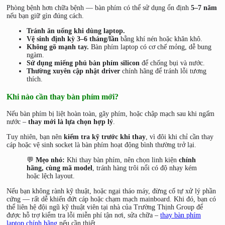
Phòng bệnh hơn chữa bệnh — bàn phím có thể sử dụng ổn định
5–7 năm
nếu bạn giữ gìn đúng cách.
Tránh ăn uống khi dùng laptop.
Vệ sinh định kỳ 3–6 tháng/lần
bằng khí nén hoặc khăn khô.
Không gõ mạnh tay.
Bàn phím laptop có cơ chế mỏng, dễ bung
ngàm.
Sử dụng miếng phủ bàn phím silicon
để chống bụi và nước.
Thường xuyên cập nhật driver
chính hãng để tránh lỗi tương
thích.
Khi nào cần thay bàn phím mới?
Nếu bàn phím bị liệt hoàn toàn, gãy phím, hoặc chập mạch sau khi ngấm
nước –
thay mới là lựa chọn hợp lý
.
Tuy nhiên, bạn nên
kiểm tra kỹ trước khi thay
, vì đôi khi chỉ cần thay
cáp hoặc vệ sinh socket là bàn phím hoạt động bình thường trở lại.
💬
Mẹo nhỏ:
Khi thay bàn phím, nên chọn linh kiện
chính
hãng, cùng mã model
, tránh hàng trôi nổi có độ nhạy kém
hoặc lệch layout.
Nếu bạn không rành kỹ thuật, hoặc ngại tháo máy, đừng cố tự xử lý phần
cứng — rất dễ khiến đứt cáp hoặc chạm mạch mainboard. Khi đó, bạn có
thể liên hệ đội ngũ kỹ thuật viên tại nhà của Trường Thịnh Group để
được hỗ trợ kiểm tra lỗi miễn phí tận nơi, sửa chữa –
thay bàn phím
laptop chính hãng
nếu cần thiết.