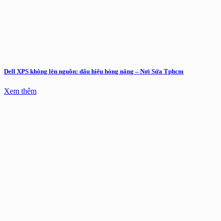
Dell XPS không lên nguồn: dấu hiệu hỏng nặng – Nơi Sửa Tphcm
Xem thêm