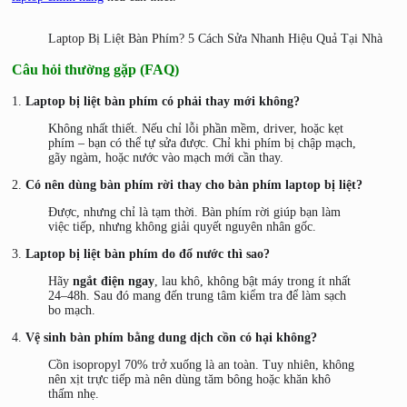
Laptop Bị Liệt Bàn Phím? 5 Cách Sửa Nhanh Hiệu Quả Tại Nhà
Câu hỏi thường gặp (FAQ)
1.
Laptop bị liệt bàn phím có phải thay mới không?
Không nhất thiết. Nếu chỉ lỗi phần mềm, driver, hoặc kẹt
phím – bạn có thể tự sửa được. Chỉ khi phím bị chập mạch,
gãy ngàm, hoặc nước vào mạch mới cần thay.
2.
Có nên dùng bàn phím rời thay cho bàn phím laptop bị liệt?
Được, nhưng chỉ là tạm thời. Bàn phím rời giúp bạn làm
việc tiếp, nhưng không giải quyết nguyên nhân gốc.
3.
Laptop bị liệt bàn phím do đổ nước thì sao?
Hãy
ngắt điện ngay
, lau khô, không bật máy trong ít nhất
24–48h. Sau đó mang đến trung tâm kiểm tra để làm sạch
bo mạch.
4.
Vệ sinh bàn phím bằng dung dịch cồn có hại không?
Cồn isopropyl 70% trở xuống là an toàn. Tuy nhiên, không
nên xịt trực tiếp mà nên dùng tăm bông hoặc khăn khô
thấm nhẹ.