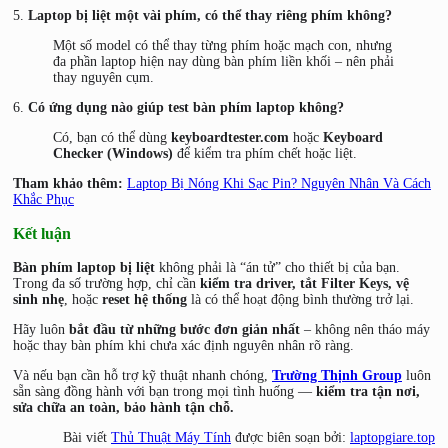
5.
Laptop bị liệt một vài phím, có thể thay riêng phím không?
Một số model có thể thay từng phím hoặc mạch con, nhưng
đa phần laptop hiện nay dùng bàn phím liền khối – nên phải
thay nguyên cụm.
6.
Có ứng dụng nào giúp test bàn phím laptop không?
Có, bạn có thể dùng
keyboardtester.com
hoặc
Keyboard
Checker (Windows)
để kiểm tra phím chết hoặc liệt.
Tham khảo thêm:
Laptop Bị Nóng Khi Sạc Pin? Nguyên Nhân Và Cách
Khắc Phục
Kết luận
Bàn phím laptop bị liệt
không phải là “án tử” cho thiết bị của bạn.
Trong đa số trường hợp, chỉ cần
kiểm tra driver, tắt Filter Keys, vệ
sinh nhẹ
, hoặc
reset hệ thống
là có thể hoạt động bình thường trở lại.
Hãy luôn
bắt đầu từ những bước đơn giản nhất
– không nên tháo máy
hoặc thay bàn phím khi chưa xác định nguyên nhân rõ ràng.
Và nếu bạn cần hỗ trợ kỹ thuật nhanh chóng,
Trường Thịnh Group
luôn
sẵn sàng đồng hành với bạn trong mọi tình huống —
kiểm tra tận nơi,
sửa chữa an toàn, bảo hành tận chỗ.
Bài viết
Thủ Thuật Máy Tính
được biên soạn bởi:
laptopgiare.top