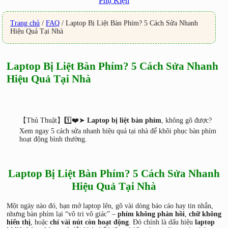
Phụ Kiện
Trang chủ
/
FAQ
/
Laptop Bị Liệt Bàn Phím? 5 Cách Sửa Nhanh
Hiệu Quả Tại Nhà
Laptop Bị Liệt Bàn Phím? 5 Cách Sửa Nhanh
Hiệu Quả Tại Nhà
【Thủ Thuật】1️⃣❤️➤
Laptop bị liệt bàn phím
, không gõ được?
Xem ngay 5 cách sửa nhanh hiệu quả tại nhà để khôi phục bàn phím
hoạt động bình thường.
Laptop Bị Liệt Bàn Phím? 5 Cách Sửa Nhanh
Hiệu Quả Tại Nhà
Một ngày nào đó, bạn mở laptop lên, gõ vài dòng báo cáo hay tin nhắn,
nhưng bàn phím lại “vô tri vô giác” –
phím không phản hồi
,
chữ không
hiển thị
, hoặc
chỉ vài nút còn hoạt động
. Đó chính là dấu hiệu
laptop