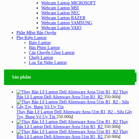
Webcam Laptop MICROSOFT
Webcam Laptop MSI
Webcam Laptop NEC
Webcam Laptop RAZER
Webcam Laptop SAMSUNG
Webcam Laptop VAIO
Phần Mềm Bản Quyền
Phụ Kiện Laptop
Balo Laptop
Bàn Phím Laptop
Cáp Chuyển Cổng Laptop
Chuột Laptop
Loa Tai Nghe Laptop
Sản phẩm
Thay
Bản Lề Laptop Dell Alienware Area-51m R1, R2
350.000
₫
Thay Bản Lề Laptop Dell Alienware Area-51m R1, R2 - Sửa Gãy
Trụ, Bung Vỏ Uy Tín
250.000
₫
Thay
Bản Lề Laptop Dell Alienware Area-51m R1, R2
350.000
₫
Thay
Bản Lề Laptop Dell Alienware Area-51m R1, R2
250.000
₫