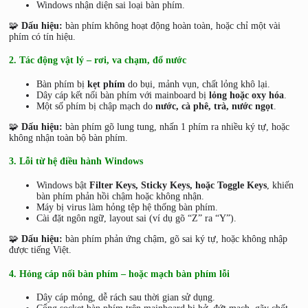
Windows nhận diện sai loại bàn phím.
🧩
Dấu hiệu:
bàn phím không hoạt động hoàn toàn, hoặc chỉ một vài
phím có tín hiệu.
2. Tác động vật lý – rơi, va chạm, đổ nước
Bàn phím bị
kẹt phím
do bụi, mảnh vụn, chất lỏng khô lại.
Dây cáp kết nối bàn phím với mainboard bị
lỏng hoặc oxy hóa
.
Một số phím bị chập mạch do
nước, cà phê, trà, nước ngọt
.
🧩
Dấu hiệu:
bàn phím gõ lung tung, nhấn 1 phím ra nhiều ký tự, hoặc
không nhận toàn bộ bàn phím.
3. Lỗi từ hệ điều hành Windows
Windows bật
Filter Keys, Sticky Keys, hoặc Toggle Keys
, khiến
bàn phím phản hồi chậm hoặc không nhận.
Máy bị virus làm hỏng tệp hệ thống bàn phím.
Cài đặt ngôn ngữ, layout sai (ví dụ gõ “Z” ra “Y”).
🧩
Dấu hiệu:
bàn phím phản ứng chậm, gõ sai ký tự, hoặc không nhập
được tiếng Việt.
4. Hỏng cáp nối bàn phím – hoặc mạch bàn phím lỗi
Dây cáp mỏng, dễ rách sau thời gian sử dụng.