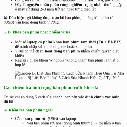
Cổng socket bàn phím trên mainboard bị hở, đứt mạch, gãy chốt.
Đây là
nguyên nhân phần cứng nghiêm trọng nhất
, thường gặp
ở máy sử dụng 2–3 năm trở lên hoặc từng tháo lắp.
🧩
Dấu hiệu:
gõ không được toàn bộ bàn phím, nhưng bàn phím rời
(USB) vẫn hoạt động bình thường.
5. Bị khóa bàn phím hoặc nhiễm virus
Một số laptop có
phím khóa bàn phím tạm thời (Fn + F1-F12)
để tránh nhập sai khi chơi game hoặc xem phim.
Virus có thể
chặn hoạt động bàn phím
nhằm chiếm quyền điều
khiển.
Registry bị lỗi khiến Windows “không nhận” bàn phím là thiết bị
hợp lệ.
Laptop Bị Liệt Bàn Phím? 5 Cách Sửa Nhanh Hiệu Quả Tại Nhà
Cách kiểm tra tình trạng bàn phím trước khi sửa
Trước khi áp dụng 5 cách sửa nhanh, bạn nên
xác định chính xác mức
độ lỗi
.
🔸
Kiểm tra bàn phím ngoài
Cắm
bàn phím rời (USB)
vào laptop.
Nếu bàn phím rời hoạt động bình thường → lỗi nằm ở bàn