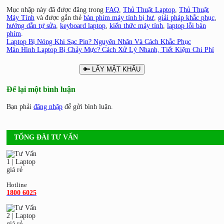
Mục nhập này đã được đăng trong
FAQ
,
Thủ Thuật Laptop
,
Thủ Thuật
Máy Tính
và được gắn thẻ
bàn phím máy tính bị hư
,
giải pháp khắc phục
,
hướng dẫn tự sửa
,
keyboard laptop
,
kiến thức máy tính
,
laptop lỗi bàn
phím
.
Laptop Bị Nóng Khi Sạc Pin? Nguyên Nhân Và Cách Khắc Phục
Màn Hình Laptop Bị Chảy Mực? Cách Xử Lý Nhanh, Tiết Kiệm Chi Phí
🔑 LẤY MẬT KHẨU
Để lại một bình luận
Bạn phải
đăng nhập
để gửi bình luận.
TỔNG ĐÀI TƯ VẤN
Hotline
1800 6025