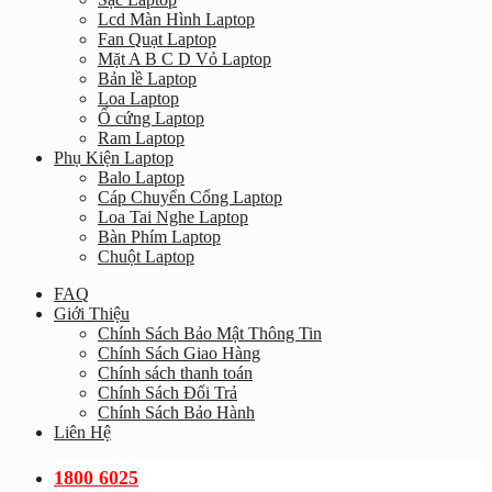
Lcd Màn Hình Laptop
Fan Quạt Laptop
Mặt A B C D Vỏ Laptop
Bản lề Laptop
Loa Laptop
Ổ cứng Laptop
Ram Laptop
Phụ Kiện Laptop
Balo Laptop
Cáp Chuyển Cổng Laptop
Loa Tai Nghe Laptop
Bàn Phím Laptop
Chuột Laptop
FAQ
Giới Thiệu
Chính Sách Bảo Mật Thông Tin
Chính Sách Giao Hàng
Chính sách thanh toán
Chính Sách Đổi Trả
Chính Sách Bảo Hành
Liên Hệ
1800 6025