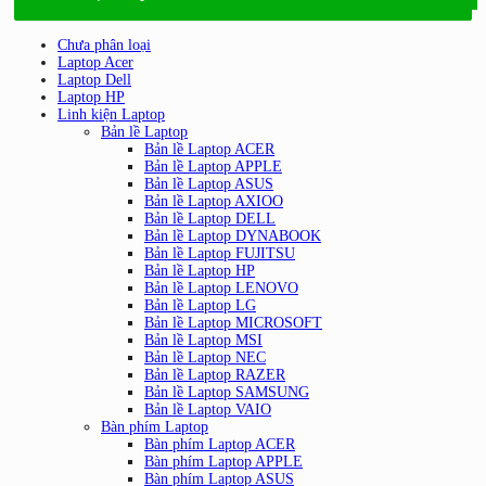
Chưa phân loại
Laptop Acer
Laptop Dell
Laptop HP
Linh kiện Laptop
Bản lề Laptop
Bản lề Laptop ACER
Bản lề Laptop APPLE
Bản lề Laptop ASUS
Bản lề Laptop AXIOO
Bản lề Laptop DELL
Bản lề Laptop DYNABOOK
Bản lề Laptop FUJITSU
Bản lề Laptop HP
Bản lề Laptop LENOVO
Bản lề Laptop LG
Bản lề Laptop MICROSOFT
Bản lề Laptop MSI
Bản lề Laptop NEC
Bản lề Laptop RAZER
Bản lề Laptop SAMSUNG
Bản lề Laptop VAIO
Bàn phím Laptop
Bàn phím Laptop ACER
Bàn phím Laptop APPLE
Bàn phím Laptop ASUS