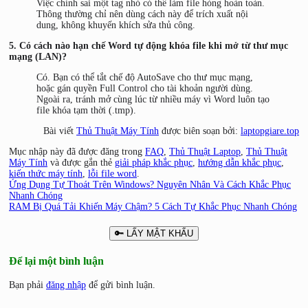
Việc chỉnh sai một tag nhỏ có thể làm file hỏng hoàn toàn.
Thông thường chỉ nên dùng cách này để trích xuất nội
dung, không khuyến khích sửa thủ công.
5. Có cách nào hạn chế Word tự động khóa file khi mở từ thư mục
mạng (LAN)?
Có. Bạn có thể tắt chế độ AutoSave cho thư mục mạng,
hoặc gán quyền Full Control cho tài khoản người dùng.
Ngoài ra, tránh mở cùng lúc từ nhiều máy vì Word luôn tạo
file khóa tạm thời (.tmp).
Bài viết
Thủ Thuật Máy Tính
được biên soạn bởi:
laptopgiare.top
Mục nhập này đã được đăng trong
FAQ
,
Thủ Thuật Laptop
,
Thủ Thuật
Máy Tính
và được gắn thẻ
giải pháp khắc phục
,
hướng dẫn khắc phục
,
kiến thức máy tính
,
lỗi file word
.
Ứng Dụng Tự Thoát Trên Windows? Nguyên Nhân Và Cách Khắc Phục
Nhanh Chóng
RAM Bị Quá Tải Khiến Máy Chậm? 5 Cách Tự Khắc Phục Nhanh Chóng
🔑 LẤY MẬT KHẨU
Để lại một bình luận
Bạn phải
đăng nhập
để gửi bình luận.