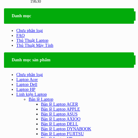
19h30
Danh mục
Chưa phân loại
FAQ
Thủ Thuật Laptop
Thủ Thuật Máy Tính
Danh mục sản phẩm
Chưa phân loại
Laptop Acer
Laptop Dell
Laptop HP
Linh kiện Laptop
Bản lề Laptop
Bản lề Laptop ACER
Bản lề Laptop APPLE
Bản lề Laptop ASUS
Bản lề Laptop AXIOO
Bản lề Laptop DELL
Bản lề Laptop DYNABOOK
Bản lề Laptop FUJITSU