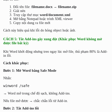
Đổi tên file:
filename.docx → filename.zip
Giải nén
Truy cập thư mục
word/document.xml
Mở bằng Notepad hoặc trình XML viewer
Copy nội dung ra file mới
Cách này hiệu quả khi lỗi do hỏng object hoặc ảnh.
CÁCH 5: Tắt Add-ins gây xung đột (Khắc phục Word không mở
được file bất kỳ)
Khi Word khởi động nhưng treo ngay lúc mở file, thủ phạm 80% là Add-
in lỗi.
Cách khắc phục:
Bước 1: Mở Word bằng Safe Mode
Nhấn:
winword /safe
→ Word mở trong chế độ sạch, không Add-ins.
Nếu file mở được → chắc chắn lỗi từ Add-in.
Bước 2: Tắt Add-ins lỗi