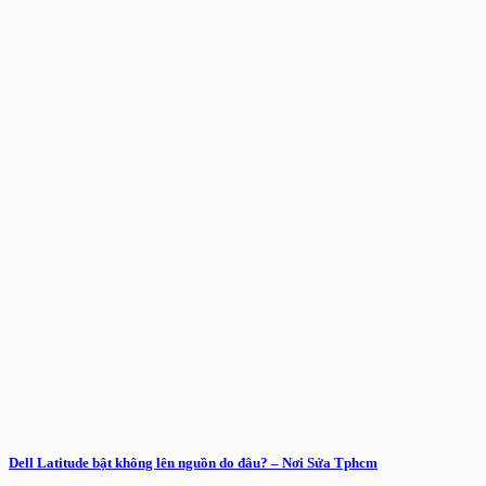
Dell Latitude bật không lên nguồn do đâu? – Nơi Sửa Tphcm