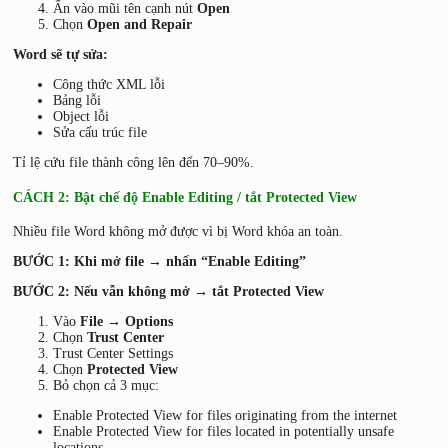
Ấn vào mũi tên cạnh nút
Open
Chọn
Open and Repair
Word sẽ tự sửa:
Công thức XML lỗi
Bảng lỗi
Object lỗi
Sửa cấu trúc file
Tỉ lệ cứu file thành công lên đến 70–90%.
CÁCH 2: Bật chế độ Enable Editing / tắt Protected View
Nhiều file Word không mở được vì bị Word khóa an toàn.
BƯỚC 1: Khi mở file → nhấn “Enable Editing”
BƯỚC 2: Nếu vẫn không mở → tắt Protected View
Vào
File → Options
Chọn
Trust Center
Trust Center Settings
Chọn
Protected View
Bỏ chọn cả 3 mục:
Enable Protected View for files originating from the internet
Enable Protected View for files located in potentially unsafe
locations