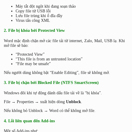
Máy tắt đột ngột khi đang soạn thảo
Copy file từ USB lỗi
Lưu file trùng khi ổ đĩa đầy
Virus tấn công XML
2. File bị khóa bởi Protected View
Word mặc định chặn mở các file tải từ internet, Zalo, Mail, USB lạ. Khi
mở file sẽ báo:
“Protected View”
“This file is from an untrusted location”
“File may be unsafe”
Nếu người dùng không bật “Enable Editing”, file sẽ không mở.
3. File bị chặn bởi Blocked File (NTFS SmartScreen)
Windows đôi khi tự động đánh dấu file tải về là “bị khóa”.
File → Properties → xuất hiện dòng
Unblock
.
Nếu không bỏ Unblock → Word có thể không mở file.
4. Lỗi liên quan đến Add-ins
Một số Add-ins như: