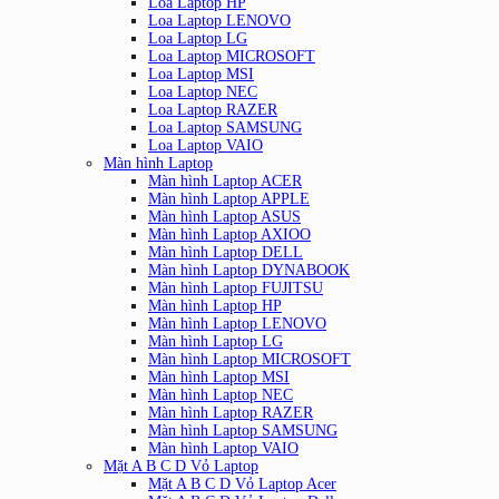
Loa Laptop HP
Loa Laptop LENOVO
Loa Laptop LG
Loa Laptop MICROSOFT
Loa Laptop MSI
Loa Laptop NEC
Loa Laptop RAZER
Loa Laptop SAMSUNG
Loa Laptop VAIO
Màn hình Laptop
Màn hình Laptop ACER
Màn hình Laptop APPLE
Màn hình Laptop ASUS
Màn hình Laptop AXIOO
Màn hình Laptop DELL
Màn hình Laptop DYNABOOK
Màn hình Laptop FUJITSU
Màn hình Laptop HP
Màn hình Laptop LENOVO
Màn hình Laptop LG
Màn hình Laptop MICROSOFT
Màn hình Laptop MSI
Màn hình Laptop NEC
Màn hình Laptop RAZER
Màn hình Laptop SAMSUNG
Màn hình Laptop VAIO
Mặt A B C D Vỏ Laptop
Mặt A B C D Vỏ Laptop Acer