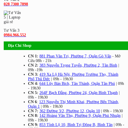
028 7300 7898
Tư Vấn 3
0984.966.552
Địa Chỉ Shop
CN 1:
881 Phan Văn Trị, Phường 7, Quận Gò Vấp
- Mở
Cửa 08h - 21h
CN 2:
383 Nguyễn Trọng Tuyển, Phường 2, Tân Bình
|
09h -19h
CN 3:
419 Xa Lộ Hà Nội, Phường Trường Thọ, Thành
Phố Thủ Đức
| 09h - 19h30
CN 4:
644 Lũy Bán Bích, Tân Thành, Quận Tân Phú
| 09h
- 19h30
CN 5:
264F Bạch Đằng, Phường 24, Quận Bình Thạnh
|
09h - 19h30
CN 6
:
123 Nguyễn Thị Minh Khai, Phường Bến Thành,
Quận 1
| 09h - 19h30
CN 7:
362 Đường 3/2, Phường 12, Quận 10
| 09h - 19h30
CN 8:
142 Hoàng Văn Thụ, Phường 9, Quận Phú Nhuận
|
09h - 19h30
CN 9:
853 Tỉnh Lộ 10, Bình Trị Đông B, Bình Tân
| 09h -