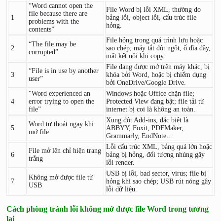
“Word cannot open the
File Word bị lỗi XML, thường do
file because there are
1
bảng lỗi, object lỗi, cấu trúc file
problems with the
hỏng.
contents”
File hỏng trong quá trình lưu hoặc
“The file may be
2
sao chép; máy tắt đột ngột, ổ đĩa đầy,
corrupted”
mất kết nối khi copy.
File đang được mở trên máy khác, bị
“File is in use by another
3
khóa bởi Word, hoặc bị chiếm dụng
user”
bởi OneDrive/Google Drive.
“Word experienced an
Windows hoặc Office chặn file;
4
error trying to open the
Protected View đang bật; file tải từ
file”
internet bị coi là không an toàn.
Xung đột Add-ins, đặc biệt là
Word tự thoát ngay khi
5
ABBYY, Foxit, PDFMaker,
mở file
Grammarly, EndNote…
Lỗi cấu trúc XML, bảng quá lớn hoặc
File mở lên chỉ hiện trang
6
bảng bị hỏng, đối tượng nhúng gây
trắng
lỗi render.
USB bị lỗi, bad sector, virus; file bị
Không mở được file từ
7
hỏng khi sao chép; USB rút nóng gây
USB
lỗi dữ liệu.
Cách phòng tránh lỗi không mở được file Word trong tương
lai