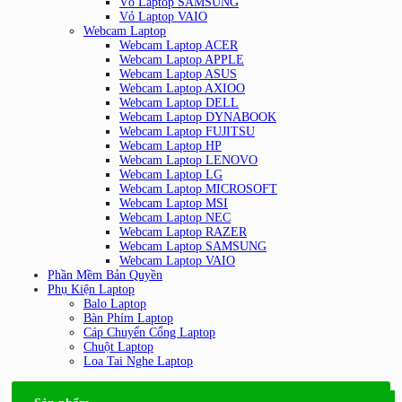
Vỏ Laptop SAMSUNG
Vỏ Laptop VAIO
Webcam Laptop
Webcam Laptop ACER
Webcam Laptop APPLE
Webcam Laptop ASUS
Webcam Laptop AXIOO
Webcam Laptop DELL
Webcam Laptop DYNABOOK
Webcam Laptop FUJITSU
Webcam Laptop HP
Webcam Laptop LENOVO
Webcam Laptop LG
Webcam Laptop MICROSOFT
Webcam Laptop MSI
Webcam Laptop NEC
Webcam Laptop RAZER
Webcam Laptop SAMSUNG
Webcam Laptop VAIO
Phần Mềm Bản Quyền
Phụ Kiện Laptop
Balo Laptop
Bàn Phím Laptop
Cáp Chuyển Cổng Laptop
Chuột Laptop
Loa Tai Nghe Laptop