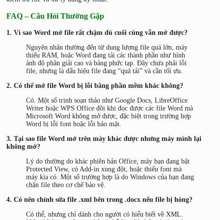
FAQ – Câu Hỏi Thường Gặp
1. Vì sao Word mở file rất chậm dù cuối cùng vẫn mở được?
Nguyên nhân thường đến từ dung lượng file quá lớn, máy
thiếu RAM, hoặc Word đang tải các thành phần như hình
ảnh độ phân giải cao và bảng phức tạp. Đây chưa phải lỗi
file, nhưng là dấu hiệu file đang “quá tải” và cần tối ưu.
2. Có thể mở file Word bị lỗi bằng phần mềm khác không?
Có. Một số trình soạn thảo như Google Docs, LibreOffice
Writer hoặc WPS Office đôi khi đọc được các file Word mà
Microsoft Word không mở được, đặc biệt trong trường hợp
Word bị lỗi font hoặc lỗi bảo mật.
3. Tại sao file Word mở trên máy khác được nhưng máy mình lại
không mở?
Lý do thường do khác phiên bản Office, máy bạn đang bật
Protected View, có Add-in xung đột, hoặc thiếu font mà
máy kia có. Một số trường hợp là do Windows của bạn đang
chặn file theo cơ chế bảo vệ.
4. Có nên chỉnh sửa file .xml bên trong .docx nếu file bị hỏng?
Có thể, nhưng chỉ dành cho người có hiểu biết về XML.