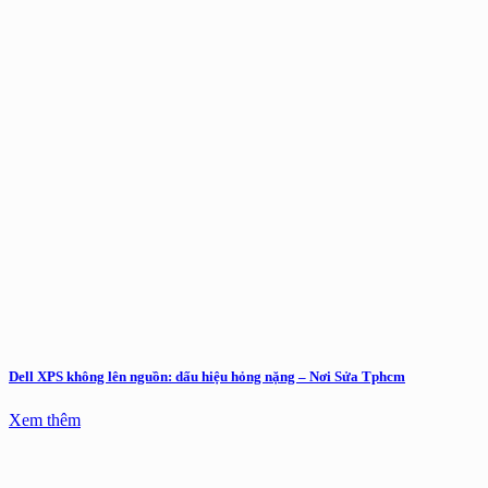
Dell XPS không lên nguồn: dấu hiệu hỏng nặng – Nơi Sửa Tphcm
Xem thêm