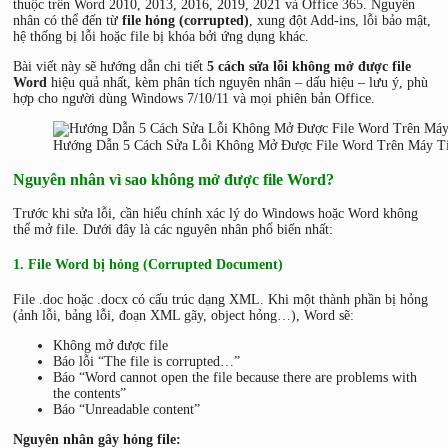
thuộc trên Word 2010, 2013, 2016, 2019, 2021 và Office 365. Nguyên
nhân có thể đến từ
file hỏng (corrupted)
, xung đột Add-ins, lỗi bảo mật,
hệ thống bị lỗi hoặc file bị khóa bởi ứng dụng khác.
Bài viết này sẽ hướng dẫn chi tiết
5 cách sửa lỗi không mở được file
Word
hiệu quả nhất, kèm phân tích nguyên nhân – dấu hiệu – lưu ý, phù
hợp cho người dùng Windows 7/10/11 và mọi phiên bản Office.
Hướng Dẫn 5 Cách Sửa Lỗi Không Mở Được File Word Trên Máy T
Nguyên nhân vì sao không mở được file Word?
Trước khi sửa lỗi, cần hiểu chính xác lý do Windows hoặc Word không
thể mở file. Dưới đây là các nguyên nhân phổ biến nhất:
1. File Word bị hỏng (Corrupted Document)
File .doc hoặc .docx có cấu trúc dạng XML. Khi một thành phần bị hỏng
(ảnh lỗi, bảng lỗi, đoạn XML gãy, object hỏng…), Word sẽ:
Không mở được file
Báo lỗi “The file is corrupted…”
Báo “Word cannot open the file because there are problems with
the contents”
Báo “Unreadable content”
Nguyên nhân gây hỏng file: