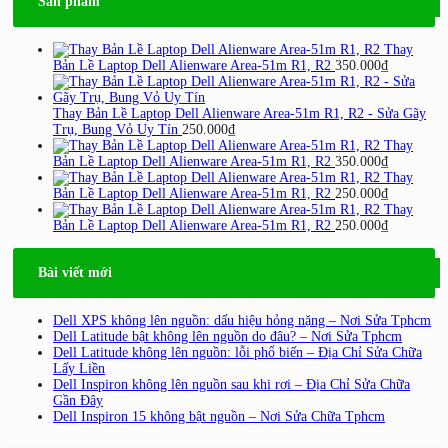
Sản phẩm
Thay
Bản Lề Laptop Dell Alienware Area-51m R1, R2
350.000
₫
Thay Bản Lề Laptop Dell Alienware Area-51m R1, R2 - Sửa Gãy
Trụ, Bung Vỏ Uy Tín
250.000
₫
Thay
Bản Lề Laptop Dell Alienware Area-51m R1, R2
350.000
₫
Thay
Bản Lề Laptop Dell Alienware Area-51m R1, R2
250.000
₫
Thay
Bản Lề Laptop Dell Alienware Area-51m R1, R2
250.000
₫
Bài viết mới
Dell XPS không lên nguồn: dấu hiệu hỏng nặng – Nơi Sửa Tphcm
Dell Latitude bật không lên nguồn do đâu? – Nơi Sửa Tphcm
Dell Latitude không lên nguồn: lỗi phổ biến – Địa Chỉ Sửa Chữa
Lấy Liền
Dell Inspiron không lên nguồn sau khi rơi – Địa Chỉ Sửa Chữa
Gần Đây
Dell Inspiron 15 không bật nguồn – Nơi Sửa Chữa Tphcm