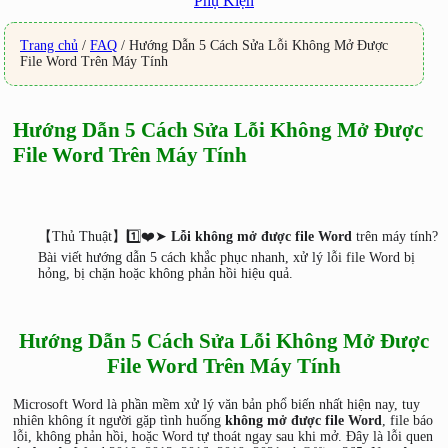
Phụ Kiện
Trang chủ
/
FAQ
/
Hướng Dẫn 5 Cách Sửa Lỗi Không Mở Được
File Word Trên Máy Tính
Hướng Dẫn 5 Cách Sửa Lỗi Không Mở Được
File Word Trên Máy Tính
【Thủ Thuật】1️⃣❤️➤
Lỗi không mở được file Word
trên máy tính?
Bài viết hướng dẫn 5 cách khắc phục nhanh, xử lý lỗi file Word bị
hỏng, bị chặn hoặc không phản hồi hiệu quả.
Hướng Dẫn 5 Cách Sửa Lỗi Không Mở Được
File Word Trên Máy Tính
Microsoft Word là phần mềm xử lý văn bản phổ biến nhất hiện nay, tuy
nhiên không ít người gặp tình huống
không mở được file Word
, file báo
lỗi, không phản hồi, hoặc Word tự thoát ngay sau khi mở. Đây là lỗi quen