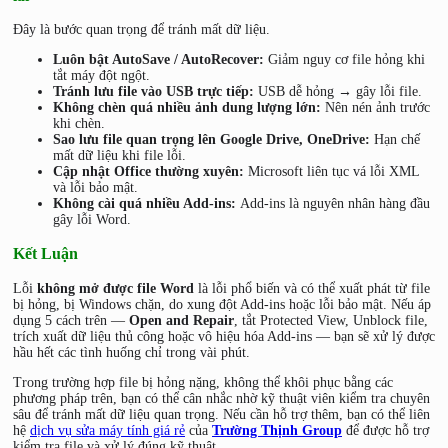
Đây là bước quan trọng để tránh mất dữ liệu.
Luôn bật AutoSave / AutoRecover:
Giảm nguy cơ file hỏng khi
tắt máy đột ngột.
Tránh lưu file vào USB trực tiếp:
USB dễ hỏng → gây lỗi file.
Không chèn quá nhiều ảnh dung lượng lớn:
Nên nén ảnh trước
khi chèn.
Sao lưu file quan trọng lên Google Drive, OneDrive:
Hạn chế
mất dữ liệu khi file lỗi.
Cập nhật Office thường xuyên:
Microsoft liên tục vá lỗi XML
và lỗi bảo mật.
Không cài quá nhiều Add-ins:
Add-ins là nguyên nhân hàng đầu
gây lỗi Word.
Kết Luận
Lỗi
không mở được file Word
là lỗi phổ biến và có thể xuất phát từ file
bị hỏng, bị Windows chặn, do xung đột Add-ins hoặc lỗi bảo mật. Nếu áp
dụng 5 cách trên —
Open and Repair
, tắt Protected View, Unblock file,
trích xuất dữ liệu thủ công hoặc vô hiệu hóa Add-ins — bạn sẽ xử lý được
hầu hết các tình huống chỉ trong vài phút.
Trong trường hợp file bị hỏng nặng, không thể khôi phục bằng các
phương pháp trên, bạn có thể cân nhắc nhờ kỹ thuật viên kiểm tra chuyên
sâu để tránh mất dữ liệu quan trọng. Nếu cần hỗ trợ thêm, bạn có thể liên
hệ
dịch vụ sửa máy tính giá rẻ
của
Trường Thịnh Group
để được hỗ trợ
kiểm tra file và xử lý đúng kỹ thuật.