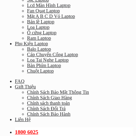
Lcd Màn Hình Laptop
Fan Quạt Laptop
Mặt A B C D Vỏ Laptop
Bản lề Laptop
Loa Laptop
Ổ cứng Laptop
Ram Laptop
Phụ Kiện Laptop
Balo Laptop
Cáp Chuyển Cổng Laptop
Loa Tai Nghe Laptop
Bàn Phím Laptop
Chuột Laptop
FAQ
Giới Thiệu
Chính Sách Bảo Mật Thông Tin
Chính Sách Giao Hàng
Chính sách thanh toán
Chính Sách Đổi Trả
Chính Sách Bảo Hành
Liên Hệ
1800 6025