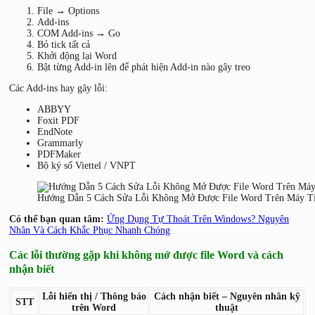
File → Options
Add-ins
COM Add-ins → Go
Bỏ tick tất cả
Khởi động lại Word
Bật từng Add-in lên để phát hiện Add-in nào gây treo
Các Add-ins hay gây lỗi:
ABBYY
Foxit PDF
EndNote
Grammarly
PDFMaker
Bộ ký số Viettel / VNPT
Hướng Dẫn 5 Cách Sửa Lỗi Không Mở Được File Word Trên Máy T
Có thể bạn quan tâm:
Ứng Dụng Tự Thoát Trên Windows? Nguyên
Nhân Và Cách Khắc Phục Nhanh Chóng
Các lỗi thường gặp khi không mở được file Word và cách
nhận biết
Lỗi hiển thị / Thông báo
Cách nhận biết – Nguyên nhân kỹ
STT
trên Word
thuật