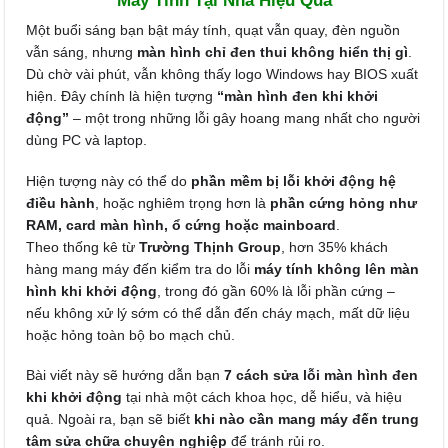
Máy Tính Tại Nhà Hiệu Quả
Một buổi sáng bạn bật máy tính, quạt vẫn quay, đèn nguồn
vẫn sáng, nhưng
màn hình chỉ đen thui không hiển thị gì
.
Dù chờ vài phút, vẫn không thấy logo Windows hay BIOS xuất
hiện. Đây chính là hiện tượng
“màn hình đen khi khởi
động”
– một trong những lỗi gây hoang mang nhất cho người
dùng PC và laptop.
Hiện tượng này có thể do
phần mềm bị lỗi khởi động hệ
điều hành
, hoặc nghiêm trọng hơn là
phần cứng hỏng như
RAM, card màn hình, ổ cứng hoặc mainboard
.
Theo thống kê từ
Trường Thịnh Group
, hơn 35% khách
hàng mang máy đến kiểm tra do lỗi
máy tính không lên màn
hình khi khởi động
, trong đó gần 60% là lỗi phần cứng –
nếu không xử lý sớm có thể dẫn đến cháy mạch, mất dữ liệu
hoặc hỏng toàn bộ bo mạch chủ.
Bài viết này sẽ hướng dẫn bạn
7 cách sửa lỗi màn hình đen
khi khởi động
tại nhà một cách khoa học, dễ hiểu, và hiệu
quả. Ngoài ra, bạn sẽ biết
khi nào cần mang máy đến trung
tâm sửa chữa chuyên nghiệp
để tránh rủi ro.