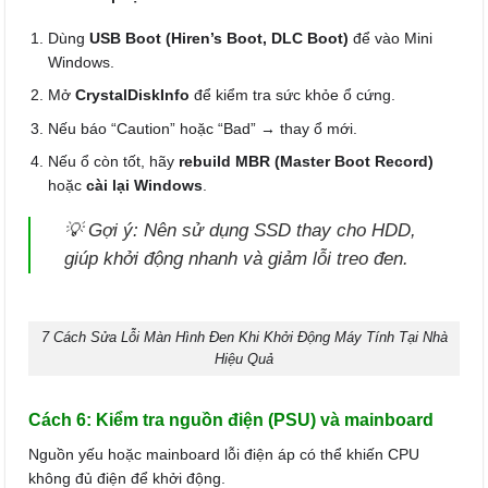
Dùng
USB Boot (Hiren’s Boot, DLC Boot)
để vào Mini
Windows.
Mở
CrystalDiskInfo
để kiểm tra sức khỏe ổ cứng.
Nếu báo “Caution” hoặc “Bad” → thay ổ mới.
Nếu ổ còn tốt, hãy
rebuild MBR (Master Boot Record)
hoặc
cài lại Windows
.
💡
Gợi ý:
Nên sử dụng SSD thay cho HDD,
giúp khởi động nhanh và giảm lỗi treo đen.
7 Cách Sửa Lỗi Màn Hình Đen Khi Khởi Động Máy Tính Tại Nhà
Hiệu Quả
Cách 6: Kiểm tra nguồn điện (PSU) và mainboard
Nguồn yếu hoặc mainboard lỗi điện áp có thể khiến CPU
không đủ điện để khởi động.