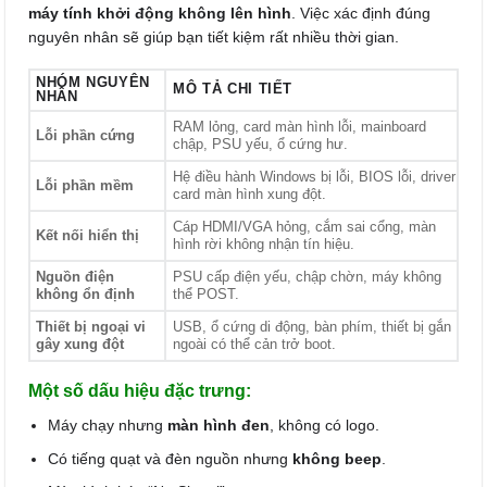
máy tính khởi động không lên hình
. Việc xác định đúng
nguyên nhân sẽ giúp bạn tiết kiệm rất nhiều thời gian.
NHÓM NGUYÊN
MÔ TẢ CHI TIẾT
NHÂN
RAM lỏng, card màn hình lỗi, mainboard
Lỗi phần cứng
chập, PSU yếu, ổ cứng hư.
Hệ điều hành Windows bị lỗi, BIOS lỗi, driver
Lỗi phần mềm
card màn hình xung đột.
Cáp HDMI/VGA hỏng, cắm sai cổng, màn
Kết nối hiển thị
hình rời không nhận tín hiệu.
Nguồn điện
PSU cấp điện yếu, chập chờn, máy không
không ổn định
thể POST.
Thiết bị ngoại vi
USB, ổ cứng di động, bàn phím, thiết bị gắn
gây xung đột
ngoài có thể cản trở boot.
Một số dấu hiệu đặc trưng:
Máy chạy nhưng
màn hình đen
, không có logo.
Có tiếng quạt và đèn nguồn nhưng
không beep
.