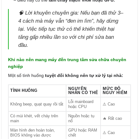
– điều này có thể
làm cháy mạch VRM hoặc GPU.
🧠
Lời khuyên chuyên gia:
Nếu bạn đã thử 3–
4 cách mà máy vẫn “đen im lìm”, hãy dừng
lại. Việc tiếp tục thử có thể khiến thiệt hại
tăng gấp nhiều lần so với chi phí sửa ban
đầu.
Khi nào nên mang máy đến trung tâm sửa chữa chuyên
nghiệp
Một số tình huống
tuyệt đối không nên tự xử lý tại nhà:
NGUYÊN
MỨC ĐỘ
TÌNH HUỐNG
NHÂN CÓ THỂ
NGUY HIỂM
Lỗi mainboard
Không beep, quạt quay rồi tắt
⚠️ Cao
hoặc CPU
Có mùi khét, vết cháy trên
Nguồn hoặc tụ
🔥 Rất cao
main
nổ
Màn hình đen hoàn toàn,
GPU hoặc RAM
⚠️ Cao
BIOS không vào được
chết