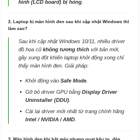
hình (LCD board) bị hỏng
.
2. Laptop bị màn hình đen sau khi cập nhật Windows thì
làm sao?
Sau khi cập nhật Windows 10/11, nhiều driver
đồ họa cũ
không tương thích
với bản mới,
gây xung đột khiến laptop khởi động xong chỉ
thấy màn hình đen. Giải pháp:
Khởi động vào
Safe Mode
.
Gỡ bỏ driver GPU bằng
Display Driver
Uninstaller (DDU)
.
Cài lại driver mới nhất từ trang chính hãng
Intel / NVIDIA / AMD
.
3. Màn hình đen khi bật máy nhưng quạt kêu to, đèn