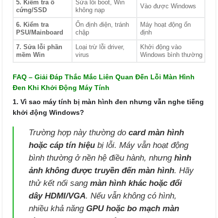
5. Kiểm tra ổ
Sửa lỗi boot, Win
Vào được Windows
cứng/SSD
không nạp
6. Kiểm tra
Ổn định điện, tránh
Máy hoạt động ổn
PSU/Mainboard
chập
định
7. Sửa lỗi phần
Loại trừ lỗi driver,
Khởi động vào
mềm Win
virus
Windows bình thường
FAQ – Giải Đáp Thắc Mắc Liên Quan Đến Lỗi Màn Hình
Đen Khi Khởi Động Máy Tính
1. Vì sao máy tính bị màn hình đen nhưng vẫn nghe tiếng
khởi động Windows?
Trường hợp này thường do
card màn hình
hoặc cáp tín hiệu
bị lỗi. Máy vẫn hoạt động
bình thường ở nền hệ điều hành, nhưng
hình
ảnh không được truyền đến màn hình
. Hãy
thử kết nối sang
màn hình khác hoặc đổi
dây HDMI/VGA
. Nếu vẫn không có hình,
nhiều khả năng
GPU hoặc bo mạch màn