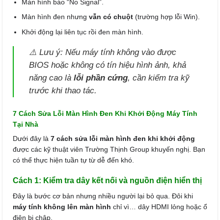
Màn hình báo “No Signal”.
Màn hình đen nhưng
vẫn có chuột
(trường hợp lỗi Win).
Khởi động lại liên tục rồi đen màn hình.
⚠️ Lưu ý: Nếu máy tính không vào được
BIOS hoặc không có tín hiệu hình ảnh, khả
năng cao là
lỗi phần cứng
, cần kiểm tra kỹ
trước khi thao tác.
7 Cách Sửa Lỗi Màn Hình Đen Khi Khởi Động Máy Tính
Tại Nhà
Dưới đây là
7 cách sửa lỗi màn hình đen khi khởi động
được các kỹ thuật viên Trường Thịnh Group khuyến nghị. Bạn
có thể thực hiện tuần tự từ dễ đến khó.
Cách 1: Kiểm tra dây kết nối và nguồn điện hiển thị
Đây là bước cơ bản nhưng nhiều người lại bỏ qua. Đôi khi
máy tính không lên màn hình
chỉ vì… dây HDMI lỏng hoặc ổ
điện bị chập.