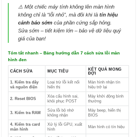
⚠️ Một chiếc máy tính không lên màn hình
không chỉ là “lỗi nhỏ”, mà đôi khi là
tín hiệu
cảnh báo sớm
của phần cứng sắp hỏng.
Sửa sớm – tiết kiệm lớn – bảo vệ dữ liệu quý
giá của bạn!
Tóm tắt nhanh – Bảng hướng dẫn 7 cách sửa lỗi màn
hình đen
KẾT QUẢ MONG
CÁCH SỬA
MỤC TIÊU
ĐỢI
1. Kiểm tra dây
Loại trừ lỗi kết nối
Màn hình nhận tín
và nguồn điện
hiển thị
hiệu trở lại
Xóa cấu hình sai,
Máy khởi động bình
2. Reset BIOS
khôi phục POST
thường
Sửa lỗi bộ nhớ
Máy beep, hiển thị
3. Kiểm tra RAM
không nhận
BIOS
4. Kiểm tra card
Xử lý lỗi GPU, xuất
Màn hình có tín hiệu
màn hình
hình