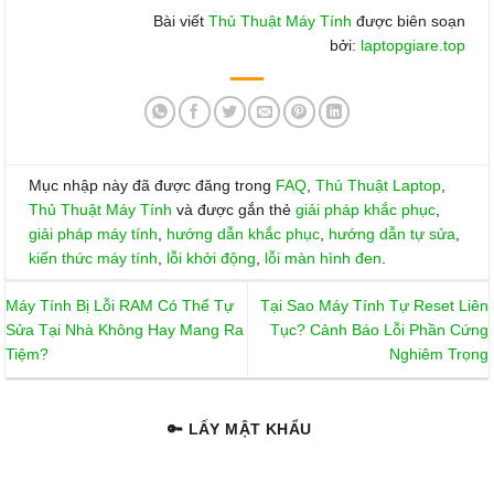
Bài viết
Thủ Thuật Máy Tính
được biên soạn
bởi:
laptopgiare.top
Mục nhập này đã được đăng trong
FAQ
,
Thủ Thuật Laptop
,
Thủ Thuật Máy Tính
và được gắn thẻ
giải pháp khắc phục
,
giải pháp máy tính
,
hướng dẫn khắc phục
,
hướng dẫn tự sửa
,
kiến thức máy tính
,
lỗi khởi động
,
lỗi màn hình đen
.
Máy Tính Bị Lỗi RAM Có Thể Tự
Tại Sao Máy Tính Tự Reset Liên
Sửa Tại Nhà Không Hay Mang Ra
Tục? Cảnh Báo Lỗi Phần Cứng
Tiệm?
Nghiêm Trọng
🔑 LẤY MẬT KHẨU