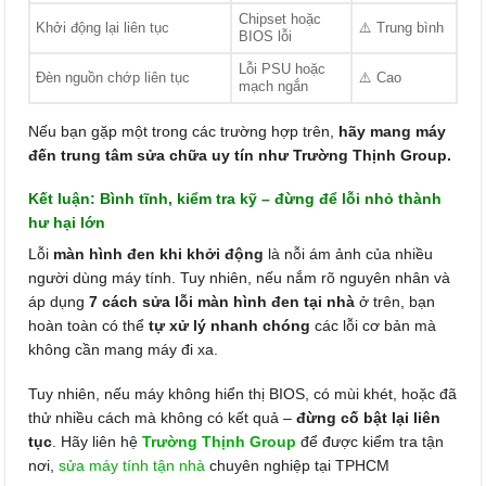
Chipset hoặc
Khởi động lại liên tục
⚠️ Trung bình
BIOS lỗi
Lỗi PSU hoặc
Đèn nguồn chớp liên tục
⚠️ Cao
mạch ngắn
Nếu bạn gặp một trong các trường hợp trên,
hãy mang máy
đến trung tâm sửa chữa uy tín như Trường Thịnh Group.
Kết luận: Bình tĩnh, kiểm tra kỹ – đừng để lỗi nhỏ thành
hư hại lớn
Lỗi
màn hình đen khi khởi động
là nỗi ám ảnh của nhiều
người dùng máy tính. Tuy nhiên, nếu nắm rõ nguyên nhân và
áp dụng
7 cách sửa lỗi màn hình đen tại nhà
ở trên, bạn
hoàn toàn có thể
tự xử lý nhanh chóng
các lỗi cơ bản mà
không cần mang máy đi xa.
Tuy nhiên, nếu máy không hiển thị BIOS, có mùi khét, hoặc đã
thử nhiều cách mà không có kết quả –
đừng cố bật lại liên
tục
. Hãy liên hệ
Trường Thịnh Group
để được kiểm tra tận
nơi,
sửa máy tính tận nhà
chuyên nghiệp tại TPHCM