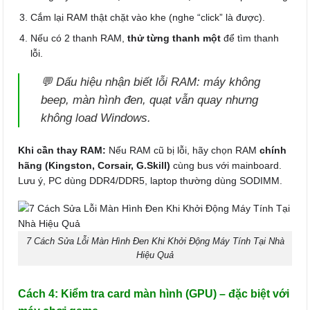
Cắm lại RAM thật chặt vào khe (nghe “click” là được).
Nếu có 2 thanh RAM,
thử từng thanh một
để tìm thanh
lỗi.
💬
Dấu hiệu nhận biết lỗi RAM:
máy không
beep, màn hình đen, quạt vẫn quay nhưng
không load Windows.
Khi cần thay RAM:
Nếu RAM cũ bị lỗi, hãy chọn RAM
chính
hãng (Kingston, Corsair, G.Skill)
cùng bus với mainboard.
Lưu ý, PC dùng DDR4/DDR5, laptop thường dùng SODIMM.
7 Cách Sửa Lỗi Màn Hình Đen Khi Khởi Động Máy Tính Tại Nhà
Hiệu Quả
Cách 4: Kiểm tra card màn hình (GPU) – đặc biệt với