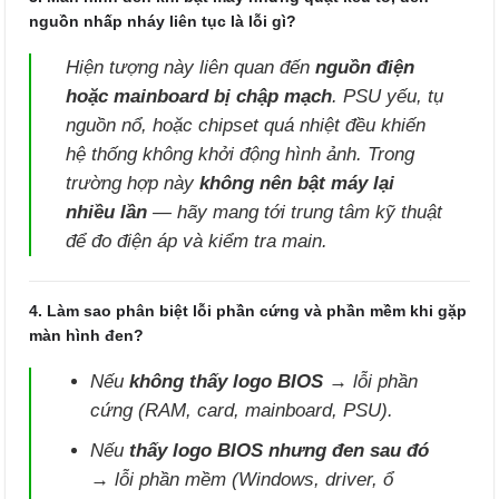
nguồn nhấp nháy liên tục là lỗi gì?
Hiện tượng này liên quan đến
nguồn điện
hoặc mainboard bị chập mạch
. PSU yếu, tụ
nguồn nổ, hoặc chipset quá nhiệt đều khiến
hệ thống không khởi động hình ảnh. Trong
trường hợp này
không nên bật máy lại
nhiều lần
— hãy mang tới trung tâm kỹ thuật
để đo điện áp và kiểm tra main.
4. Làm sao phân biệt lỗi phần cứng và phần mềm khi gặp
màn hình đen?
Nếu
không thấy logo BIOS
→ lỗi phần
cứng (RAM, card, mainboard, PSU).
Nếu
thấy logo BIOS nhưng đen sau đó
→ lỗi phần mềm (Windows, driver, ổ