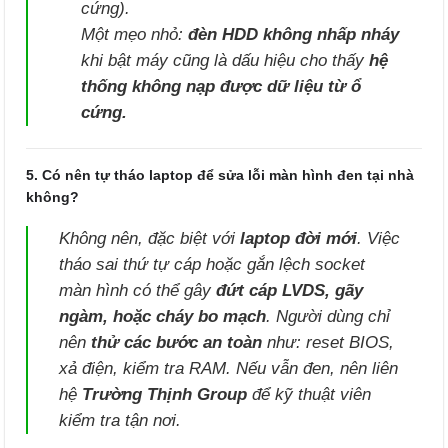
cứng).
Một mẹo nhỏ:
đèn HDD không nhấp nháy
khi bật máy cũng là dấu hiệu cho thấy
hệ
thống không nạp được dữ liệu từ ổ
cứng.
5. Có nên tự tháo laptop để sửa lỗi màn hình đen tại nhà
không?
Không nên, đặc biệt với
laptop đời mới
. Việc
tháo sai thứ tự cáp hoặc gắn lệch socket
màn hình có thể gây
đứt cáp LVDS, gãy
ngàm, hoặc cháy bo mạch
. Người dùng chỉ
nên
thử các bước an toàn
như: reset BIOS,
xả điện, kiểm tra RAM. Nếu vẫn đen, nên liên
hệ
Trường Thịnh Group
để kỹ thuật viên
kiểm tra tận nơi.