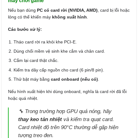
máy chơi game
Nếu bạn dùng
PC có card rời (NVIDIA, AMD)
, card bị lỗi hoặc
lỏng có thể khiến máy
không xuất hình
.
Các bước xử lý:
Tháo card rời ra khỏi khe PCI-E.
Dùng chổi mềm vệ sinh khe cắm và chân card.
Cắm lại card thật chắc.
Kiểm tra dây cấp nguồn cho card (6 pin/8 pin).
Thử bật máy bằng
card onboard (nếu có)
.
Nếu hình xuất hiện khi dùng onboard, nghĩa là card rời đã lỗi
hoặc quá nhiệt.
🔧 Trong trường hợp GPU quá nóng, hãy
thay keo tản nhiệt
và kiểm tra quạt card.
Card nhiệt độ trên 90°C thường dễ gặp hiện
tượng treo đen.