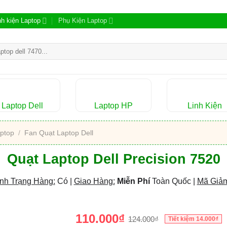
nh kiện Laptop
Phụ Kiện Laptop
m:
Laptop Dell
Laptop HP
Linh Kiện
ptop
/
Fan Quạt Laptop Dell
Quạt Laptop Dell Precision 7520
nh Trạng Hàng:
Có |
Giao Hàng:
Miễn Phí
Toàn Quốc |
Mã Giảm
110.000
₫
124.000
₫
Tiết kiệm
14.000
₫