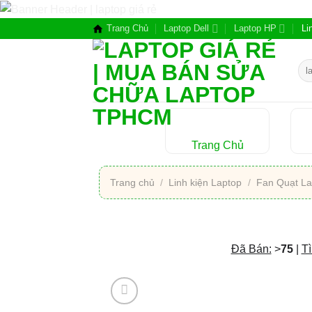
Chuyển
đến
Trang Chủ
Laptop Dell
Laptop HP
Li
nội
dung
Tìm
kiế
Trang Chủ
Trang chủ
/
Linh kiện Laptop
/
Fan Quạt La
Đã Bán:
>
75
|
Tì