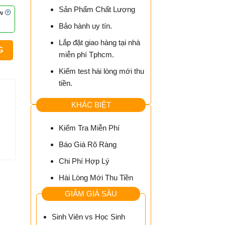
Sản Phẩm Chất Lượng
ew
iá
Bảo hành uy tín.
ện
i
Lắp đặt giao hàng tại nhà
:
G
miễn phí Tphcm.
0.000₫.
Kiểm test hài lòng mới thu
tiền.
KHÁC BIỆT
Kiểm Tra Miễn Phí
Báo Giá Rõ Ràng
Chi Phí Hợp Lý
Hài Lòng Mới Thu Tiền
GIẢM GIÁ SÂU
Sinh Viên vs Học Sinh