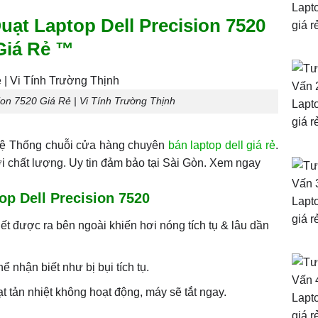
t Laptop Dell Precision 7520
Giá Rẻ ™
ion 7520 Giá Rẻ | Vi Tính Trường Thịnh
 Hệ Thống chuỗi cửa hàng chuyên
bán laptop dell giá rẻ
.
 chất lượng. Uy tin đảm bảo tại Sài Gòn. Xem ngay
op Dell Precision 7520
hết được ra bên ngoài khiến hơi nóng tích tụ & lâu dần
ể nhận biết như bị bụi tích tụ.
 tản nhiệt không hoạt động, máy sẽ tắt ngay.