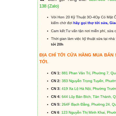
138
(Zalo)
Với Hơn 20 Kỹ Thuật 3O-4Op Có Mặt Ở
kiếm chờ đợi
hãy gọi thợ tới sửa, Gi
Cam kết:Tư vấn tận nơi miễn phí, sửa o
Thời gian làm việc kỹ thuật sửa tại nhà 
tới 20h
ĐỊA CHỈ TỚI CỬA HÀNG MUA BÁN
TỚI.
CN 1:
881 Phan Văn Trị, Phường 7, Q
CN 2:
383 Nguyễn Trọng Tuyển, Phườn
CN 3:
419 Xa Lộ Hà Nội, Phường Trườ
CN 4:
644 Lũy Bán Bích, Tân Thành, 
CN 5:
264F Bạch Đằng, Phường 24, Q
CN 6
:
123 Nguyễn Thị Minh Khai, Phư