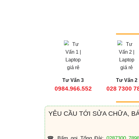
Tư Vấn 3
Tư Vấn 2
0984.966.552
028 7300 7
YÊU CẦU TỚI SỬA CHỮA, B
☎ Bấm gọi Tổng Đài:
0287300 789