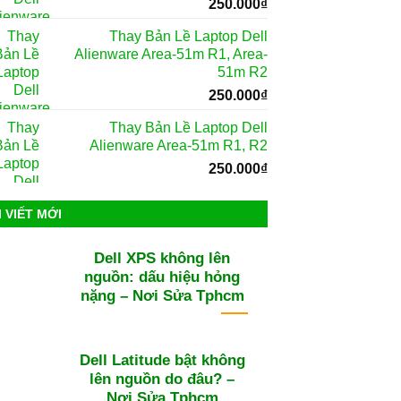
250.000
₫
Thay Bản Lề Laptop Dell
Alienware Area-51m R1, Area-
51m R2
250.000
₫
Thay Bản Lề Laptop Dell
Alienware Area-51m R1, R2
250.000
₫
I VIẾT MỚI
Dell XPS không lên
nguồn: dấu hiệu hỏng
nặng – Nơi Sửa Tphcm
Dell Latitude bật không
lên nguồn do đâu? –
Nơi Sửa Tphcm