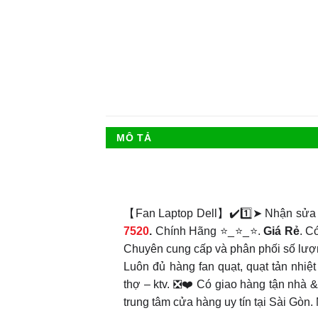
MÔ TẢ
【Fan Laptop Dell】✔️1️⃣➤ Nhận sửa
7520
.
Chính Hãng ⭐_⭐_⭐.
Giá Rẻ
. C
Chuyên cung cấp và phân phối số lượ
Luôn đủ hàng fan quạt, quạt tản nhiệt
thợ – ktv. ❎❤️ Có giao hàng tận nhà &
trung tâm cửa hàng uy tín tại Sài Gòn.