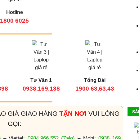
Hotline
1800 6025
Tư Vấn 1
Tổng Đài
898
0938.169.138
1900 63.63.43
SẢ
ÁO GIÁ GIAO HÀNG
TẬN NƠI
VUI LÒNG
GỌI:
8
– Viettel:
0984.966.552
(Zalo)
– Mobi:
0938 169