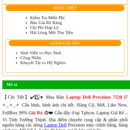
KHÁC BIỆT
Kiểm Tra Miễn Phí
Báo Giá Rõ Ràng
Chi Phí Hợp Lý
Hài Lòng Mới Thu Tiền
GIẢM GIÁ SÂU
Sinh Viên vs Học Sinh
Công Nhân
Khuyết Tật vs Hộ Nghèo
Mô tả
【Chi Tiết】✔️1️⃣➤ Mua Bán
Laptop Dell Precision 7520 i7
⭐_⭐_⭐ Cấu hình, hình ảnh chi tiết. Hàng Cũ, Mới, Like New,
FullBox 99%
Giá Rẻ.
❎❤️ Gần đây ở tại Tphcm. Laptop Giá Rẻ –
Vi Tính Trường Thịnh. Địa điểm chuyên cung cấp & phân phối
nguồn hàng các dòng
Laptop Dell
Precision máy chính hãng, hàng