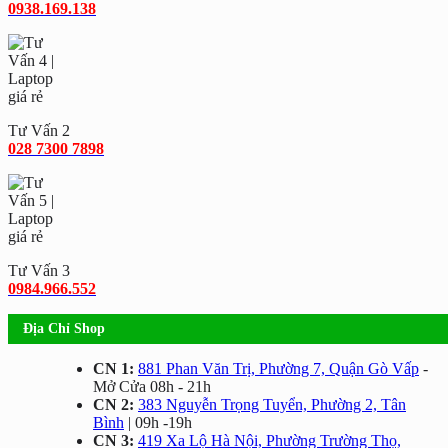
0938.169.138
Tư Vấn 2
028 7300 7898
Tư Vấn 3
0984.966.552
Địa Chỉ Shop
CN 1:
881 Phan Văn Trị, Phường 7, Quận Gò Vấp
-
Mở Cửa 08h - 21h
CN 2:
383 Nguyễn Trọng Tuyển, Phường 2, Tân
Bình
| 09h -19h
CN 3:
419 Xa Lộ Hà Nội, Phường Trường Thọ,