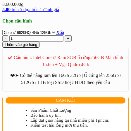
8.600.000
₫
5.00
trên 5 dựa trên
1
đánh giá
Chọn cấu hình
Xóa
Laptop
Dell
Thêm vào giỏ hàng
Precision
7520
✔️ Cấu hình: Intel Core i7 Ram 8GB ổ cứng256GB Màn hình
Intel
Core
15.6in + Vga Qudro 4Gb
i7
Chính
❤️➤ Có thể nâng ram lên 16Gb 32Gb | Ổ cứng lên 256Gb /
Hãng
512Gb / 1TB loại SSD hoặc HDD theo yêu cầu
số
lượng
CAM KẾT
Sản Phẩm Chất Lượng
Bảo hành uy tín.
Lắp đặt giao hàng tại nhà miễn phí Tphcm.
Kiểm test hài lòng mới thu tiền.