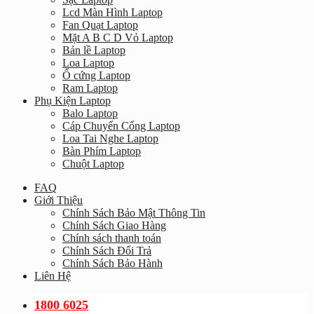
Lcd Màn Hình Laptop
Fan Quạt Laptop
Mặt A B C D Vỏ Laptop
Bản lề Laptop
Loa Laptop
Ổ cứng Laptop
Ram Laptop
Phụ Kiện Laptop
Balo Laptop
Cáp Chuyển Cổng Laptop
Loa Tai Nghe Laptop
Bàn Phím Laptop
Chuột Laptop
FAQ
Giới Thiệu
Chính Sách Bảo Mật Thông Tin
Chính Sách Giao Hàng
Chính sách thanh toán
Chính Sách Đổi Trả
Chính Sách Bảo Hành
Liên Hệ
1800 6025