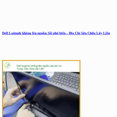
Dell Latitude không lên nguồn: lỗi phổ biến – Địa Chỉ Sửa Chữa Lấy Liền