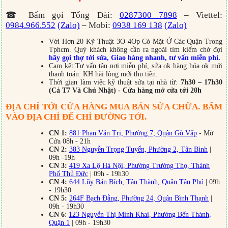
☎ Bấm gọi Tổng Đài:
0287300 7898
– Viettel:
0984.966.552
(Zalo)
– Mobi:
0938 169 138
(Zalo)
Với Hơn 20 Kỹ Thuật 3O-4Op Có Mặt Ở Các Quận Trong
Tphcm. Quý khách không cần ra ngoài tìm kiếm chờ đợi
hãy gọi thợ tới sửa, Giao hàng nhanh, tư vấn miễn phí.
Cam kết:Tư vấn tận nơi miễn phí, sửa ok hàng hóa ok mới
thanh toán. KH hài lòng mới thu tiền.
Thời gian làm việc kỹ thuật sửa tại nhà từ:
7h30 – 17h30
(Cả T7 Và Chủ Nhật) - Cửa hàng mở cửa tới 20h
ĐỊA CHỈ TỚI CỬA HÀNG MUA BÁN SỬA CHỮA. BẤM
VÀO ĐỊA CHỈ ĐỂ CHỈ ĐƯỜNG TỚI.
CN 1:
881 Phan Văn Trị, Phường 7, Quận Gò Vấp
- Mở
Cửa 08h - 21h
CN 2:
383 Nguyễn Trọng Tuyển, Phường 2, Tân Bình
|
09h -19h
CN 3:
419 Xa Lộ Hà Nội, Phường Trường Thọ, Thành
Phố Thủ Đức
| 09h - 19h30
CN 4:
644 Lũy Bán Bích, Tân Thành, Quận Tân Phú
| 09h
- 19h30
CN 5:
264F Bạch Đằng, Phường 24, Quận Bình Thạnh
|
09h - 19h30
CN 6
:
123 Nguyễn Thị Minh Khai, Phường Bến Thành,
Quận 1
| 09h - 19h30