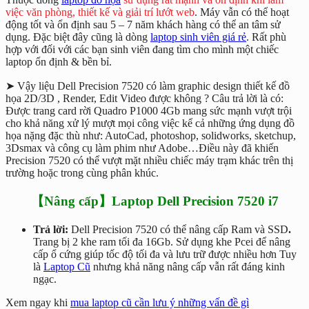
việc văn phòng, thiết kế và giải trí lướt web
. Máy vẫn có thể hoạt
động tốt và ổn định sau 5 – 7 năm khách hàng có thể an tâm sử
dụng. Đặc biệt đây cũng là dòng
laptop sinh viên giá rẻ
. Rất phù
hợp với đối với các bạn sinh viên đang tìm cho mình một chiếc
laptop ổn định & bền bỉ.
➤ Vậy liệu Dell Precision 7520 có làm graphic design thiết kế đồ
họa 2D/3D , Render, Edit Video được không ? Câu trả lời là có:
Được trang card rời Quadro P1000 4Gb mang sức mạnh vượt trội
cho khả năng xử lý mượt mọi công việc kể cả những ứng dụng đồ
họa nặng đặc thù như: AutoCad, photoshop, solidworks, sketchup,
3Dsmax và công cụ làm phim như Adobe…Điều này đã khiến
Precision 7520 có thể vượt mặt nhiều chiếc máy trạm khác trên thị
trường hoặc trong cùng phân khúc.
【Nâng cấp】Laptop Dell Precision 7520 i7
Trả lời:
Dell Precision 7520 có thể nâng cấp Ram và SSD
.
Trang bị 2 khe ram tối đa 16Gb. Sử dụng khe Pcei để nâng
cấp ổ cứng giúp tốc độ tối đa và lưu trữ được nhiều hơn Tuy
là
Laptop Cũ
nhưng khả năng nâng cấp vẫn rất đáng kinh
ngạc.
Xem ngay khi
mua laptop cũ cần lưu ý những vấn đề gì