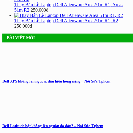
Thay Bản Lề Laptop Dell Alienware Area-51m R1, Area-
51m R2
250.000
₫
Thay Bản Lề Laptop Dell Alienware Area-51m R1, R2
250.000
₫
BÀI VIẾT MỚI
Dell XPS không lên nguồn: dấu hiệu hỏng nặng – Nơi Sửa Tphcm
Dell Latitude bật không lên nguồn do đâu? – Nơi Sửa Tphcm