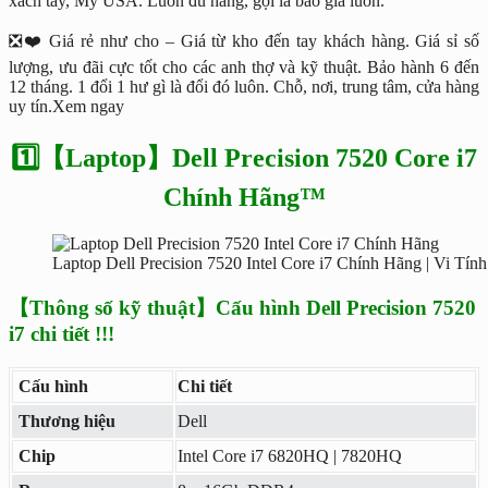
xách tay, Mỹ USA. Luôn đủ hàng, gọi là báo giá luôn.
❎❤️ Giá rẻ như cho – Giá từ kho đến tay khách hàng. Giá sỉ số
lượng, ưu đãi cực tốt cho các anh thợ và kỹ thuật. Bảo hành 6 đến
12 tháng. 1 đổi 1 hư gì là đổi đó luôn. Chỗ, nơi, trung tâm, cửa hàng
uy tín.Xem ngay
1️⃣【Laptop】Dell Precision 7520 Core i7
Chính Hãng™
Laptop Dell Precision 7520 Intel Core i7 Chính Hãng | Vi Tín
【Thông số kỹ thuật】Cấu hình Dell Precision 7520
i7 chi tiết !!!
Cấu hình
Chi tiết
Thương hiệu
Dell
Chip
Intel Core i7 6820HQ | 7820HQ