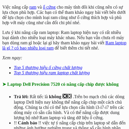
Việc nâng cấp
ram
và
ổ cứng
cho máy tính đôi khi cũng nên có sự
lựa chọn phù hợp. Các bạn có thể tham khảo ngay bài viết bên dưới
để lựa chọn cho mình loại ram cũng như ổ cứng thích hợp và phù
hợp với máy cũng như cân đối chi phí nhé.
Lưu ý khi nâng cấp ram laptop: Ram laptop hiện nay có rất nhiều
loại dành cho nhiều loại máy khác nhau. Nếu bạn vẫn chưa rõ máy
bạn dùng ram gì hoặc lại gì hãy tham khảo ngay bài viết
Ram laptop
là gì ? có bao nhiêu loại ram
để biết thêm chi tiết nhé.
Xem ngay:
Top 5 thương hiệu ổ cứng chất lượng
Top 5 thương hiệu ram laptop chất lượng
➤
Laptop Dell Precision 7520 có nâng cấp chip được không
❎
❎
Trả lời:
Rất tiếc là
không
.Trên bo mạch chủ các dòng
laptop Dell hiện nay không thể nâng cấp chip một cách chủ
động. Chúng ta chỉ có thể lựa chọn cấu hình i3-i7-i7 trên các
dòng máy có sẵn cấu hình. Và có thể nâng cấp được dung
lượng bộ nhớ Ram laptop và tăng dữ liệu ổ cứng.
!!
Cảnh báo
!! việc tự ý nâng cấp chip trên laptop sẽ dẫn đến
những ảnh hưởng nghiêm trọng và thông số cấu hình phần