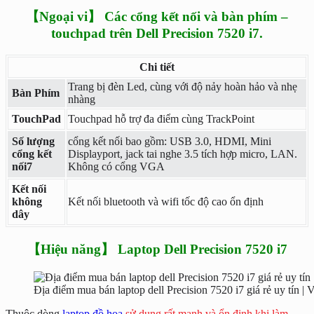
【Ngoại vi】 Các cổng kết nối và bàn phím –
touchpad trên Dell Precision 7520 i7.
Chi tiết
Trang bị đèn Led, cùng với độ nảy hoàn hảo và nhẹ
Bàn Phím
nhàng
TouchPad
Touchpad hỗ trợ đa điểm cùng TrackPoint
Số lượng
cổng kết nối bao gồm: USB 3.0, HDMI, Mini
cổng kết
Displayport, jack tai nghe 3.5 tích hợp micro, LAN.
nối7
Không có cổng VGA
Kết nối
không
Kết nối bluetooth và wifi tốc độ cao ổn định
dây
【Hiệu năng】 Laptop Dell Precision 7520 i7
Địa điểm mua bán laptop dell Precision 7520 i7 giá rẻ uy tín |
Thuộc dòng
laptop đồ họa
sử dụng rất mạnh và ổn định khi làm