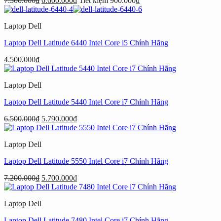
7.500.000
₫
6.600.000
₫
Tiết kiệm
900.000
₫
Laptop Dell
Laptop Dell Latitude 6440 Intel Core i5 Chính Hãng
4.500.000
₫
Laptop Dell
Laptop Dell Latitude 5440 Intel Core i7 Chính Hãng
Giá
Giá
6.500.000
₫
5.790.000
₫
gốc
hiện
là:
tại
Laptop Dell
6.500.000₫.
là:
5.790.000₫.
Laptop Dell Latitude 5550 Intel Core i7 Chính Hãng
Giá
Giá
7.200.000
₫
5.700.000
₫
gốc
hiện
là:
tại
Laptop Dell
7.200.000₫.
là:
5.700.000₫.
Laptop Dell Latitude 7480 Intel Core i7 Chính Hãng