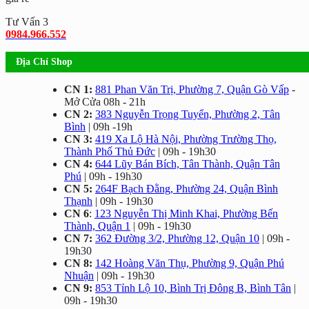
Tư Vấn 3
0984.966.552
Địa Chỉ Shop
CN 1:
881 Phan Văn Trị, Phường 7, Quận Gò Vấp
-
Mở Cửa 08h - 21h
CN 2:
383 Nguyễn Trọng Tuyển, Phường 2, Tân
Bình
| 09h -19h
CN 3:
419 Xa Lộ Hà Nội, Phường Trường Thọ,
Thành Phố Thủ Đức
| 09h - 19h30
CN 4:
644 Lũy Bán Bích, Tân Thành, Quận Tân
Phú
| 09h - 19h30
CN 5:
264F Bạch Đằng, Phường 24, Quận Bình
Thạnh
| 09h - 19h30
CN 6
:
123 Nguyễn Thị Minh Khai, Phường Bến
Thành, Quận 1
| 09h - 19h30
CN 7:
362 Đường 3/2, Phường 12, Quận 10
| 09h -
19h30
CN 8:
142 Hoàng Văn Thụ, Phường 9, Quận Phú
Nhuận
| 09h - 19h30
CN 9:
853 Tỉnh Lộ 10, Bình Trị Đông B, Bình Tân
|
09h - 19h30