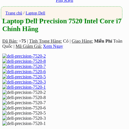
Phụ Kiện
Trang chủ
/
Laptop Dell
Laptop Dell Precision 7520 Intel Core i7
Chính Hãng
Đã Bán:
>
75
|
Tình Trạng Hàng:
Có |
Giao Hàng:
Miễn Phí
Toàn
Quốc |
Mã Giảm Giá:
Xem Ngay