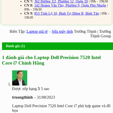
CN 7:
362 Đường 3/2, Phường 12, Quận 10
| 09h - 19h30
CN 8:
142 Hoàng Văn Thụ, Phường 9, Quận Phú Nhuận
|
09h - 19h30
CN 9:
853 Tỉnh Lộ 10, Bình Trị Đông B, Bình Tân
| 09h -
19h30
Biên Tập:
Laptop giá rẻ
–
Sửa máy tính
Trường Thịnh | Trường
Thịnh Group
Đánh giá (1)
1 đánh giá cho
Laptop Dell Precision 7520 Intel
Core i7 Chính Hãng
Được xếp hạng
5
5 sao
truongthinh
–
31/08/2023
Laptop Dell Precision 7520 Intel Core i7 phù hợp game và đồ
họa