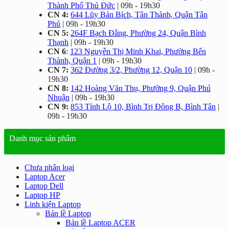
Thành Phố Thủ Đức
| 09h - 19h30
CN 4:
644 Lũy Bán Bích, Tân Thành, Quận Tân
Phú
| 09h - 19h30
CN 5:
264F Bạch Đằng, Phường 24, Quận Bình
Thạnh
| 09h - 19h30
CN 6
:
123 Nguyễn Thị Minh Khai, Phường Bến
Thành, Quận 1
| 09h - 19h30
CN 7:
362 Đường 3/2, Phường 12, Quận 10
| 09h -
19h30
CN 8:
142 Hoàng Văn Thụ, Phường 9, Quận Phú
Nhuận
| 09h - 19h30
CN 9:
853 Tỉnh Lộ 10, Bình Trị Đông B, Bình Tân
|
09h - 19h30
Danh mục sản phẩm
Chưa phân loại
Laptop Acer
Laptop Dell
Laptop HP
Linh kiện Laptop
Bản lề Laptop
Bản lề Laptop ACER