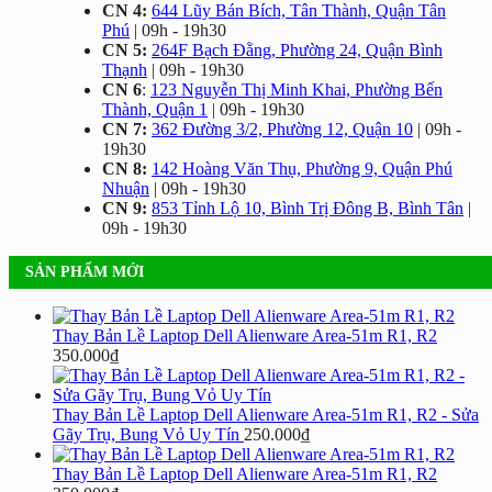
CN 4:
644 Lũy Bán Bích, Tân Thành, Quận Tân
Phú
| 09h - 19h30
CN 5:
264F Bạch Đằng, Phường 24, Quận Bình
Thạnh
| 09h - 19h30
CN 6
:
123 Nguyễn Thị Minh Khai, Phường Bến
Thành, Quận 1
| 09h - 19h30
CN 7:
362 Đường 3/2, Phường 12, Quận 10
| 09h -
19h30
CN 8:
142 Hoàng Văn Thụ, Phường 9, Quận Phú
Nhuận
| 09h - 19h30
CN 9:
853 Tỉnh Lộ 10, Bình Trị Đông B, Bình Tân
|
09h - 19h30
SẢN PHẨM MỚI
Thay Bản Lề Laptop Dell Alienware Area-51m R1, R2
350.000
₫
Thay Bản Lề Laptop Dell Alienware Area-51m R1, R2 - Sửa
Gãy Trụ, Bung Vỏ Uy Tín
250.000
₫
Thay Bản Lề Laptop Dell Alienware Area-51m R1, R2