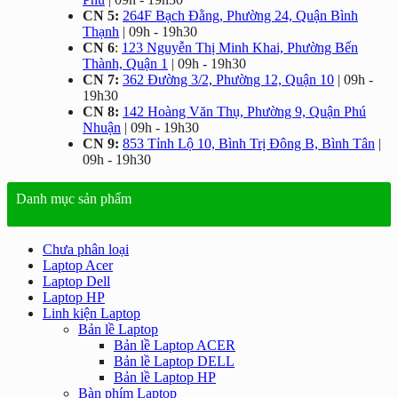
CN 5:
264F Bạch Đằng, Phường 24, Quận Bình
Thạnh
| 09h - 19h30
CN 6
:
123 Nguyễn Thị Minh Khai, Phường Bến
Thành, Quận 1
| 09h - 19h30
CN 7:
362 Đường 3/2, Phường 12, Quận 10
| 09h -
19h30
CN 8:
142 Hoàng Văn Thụ, Phường 9, Quận Phú
Nhuận
| 09h - 19h30
CN 9:
853 Tỉnh Lộ 10, Bình Trị Đông B, Bình Tân
|
09h - 19h30
Danh mục sản phẩm
Chưa phân loại
Laptop Acer
Laptop Dell
Laptop HP
Linh kiện Laptop
Bản lề Laptop
Bản lề Laptop ACER
Bản lề Laptop DELL
Bản lề Laptop HP
Bàn phím Laptop