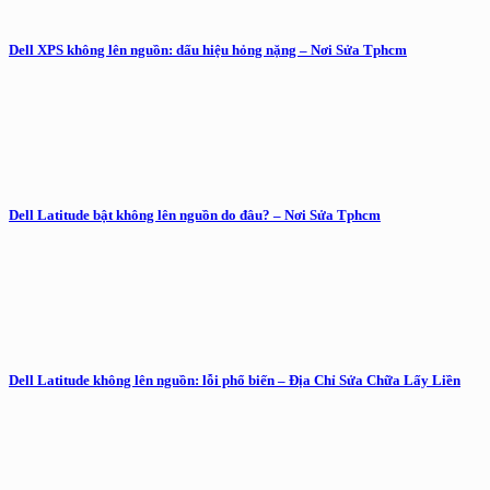
Dell XPS không lên nguồn: dấu hiệu hỏng nặng – Nơi Sửa Tphcm
Dell Latitude bật không lên nguồn do đâu? – Nơi Sửa Tphcm
Dell Latitude không lên nguồn: lỗi phổ biến – Địa Chỉ Sửa Chữa Lấy Liền