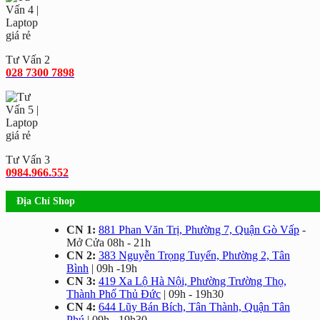
Tư Vấn 2
028 7300 7898
Tư Vấn 3
0984.966.552
Địa Chỉ Shop
CN 1:
881 Phan Văn Trị, Phường 7, Quận Gò Vấp
-
Mở Cửa 08h - 21h
CN 2:
383 Nguyễn Trọng Tuyển, Phường 2, Tân
Bình
| 09h -19h
CN 3:
419 Xa Lộ Hà Nội, Phường Trường Thọ,
Thành Phố Thủ Đức
| 09h - 19h30
CN 4:
644 Lũy Bán Bích, Tân Thành, Quận Tân
Phú
| 09h - 19h30