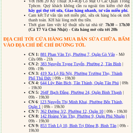
Với Hơn 20 Kỹ Thuật 3O-4Op Có Mặt Ở Các Quận Trong
Tphcm. Quý khách không cần ra ngoài tìm kiếm chờ đợi
hãy gọi thợ tới sửa, Giao hàng nhanh, tư vấn miễn phí.
Cam kết:Tư vấn tận nơi miễn phí, sửa ok hàng hóa ok mới
thanh toán. KH hài lòng mới thu tiền.
Thời gian làm việc kỹ thuật sửa tại nhà từ:
7h30 – 17h30
(Cả T7 Và Chủ Nhật) - Cửa hàng mở cửa tới 20h
ĐỊA CHỈ TỚI CỬA HÀNG MUA BÁN SỬA CHỮA. BẤM
VÀO ĐỊA CHỈ ĐỂ CHỈ ĐƯỜNG TỚI.
CN 1:
881 Phan Văn Trị, Phường 7, Quận Gò Vấp
- Mở
Cửa 08h - 21h
CN 2:
383 Nguyễn Trọng Tuyển, Phường 2, Tân Bình
|
09h -19h
CN 3:
419 Xa Lộ Hà Nội, Phường Trường Thọ, Thành
Phố Thủ Đức
| 09h - 19h30
CN 4:
644 Lũy Bán Bích, Tân Thành, Quận Tân Phú
| 09h
- 19h30
CN 5:
264F Bạch Đằng, Phường 24, Quận Bình Thạnh
|
09h - 19h30
CN 6
:
123 Nguyễn Thị Minh Khai, Phường Bến Thành,
Quận 1
| 09h - 19h30
CN 7:
362 Đường 3/2, Phường 12, Quận 10
| 09h - 19h30
CN 8:
142 Hoàng Văn Thụ, Phường 9, Quận Phú Nhuận
|
09h - 19h30
CN 9:
853 Tỉnh Lộ 10, Bình Trị Đông B, Bình Tân
| 09h -
19h30