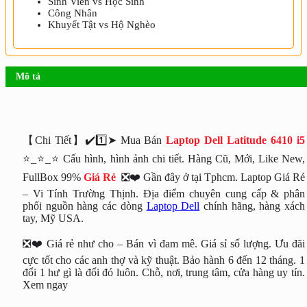
Sinh Viên vs Học Sinh
Công Nhân
Khuyết Tật vs Hộ Nghèo
Mô tả
【Chi Tiết】✔️1️⃣➤ Mua Bán
Laptop Dell Latitude 6410 i5
⭐_⭐_⭐ Cấu hình, hình ảnh chi tiết. Hàng Cũ, Mới, Like New,
FullBox 99%
Giá Rẻ
❎❤️ Gần đây ở tại Tphcm. Laptop Giá Rẻ
– Vi Tính Trường Thịnh. Địa điểm chuyên cung cấp & phân
phối nguồn hàng các dòng
Laptop Dell
chính hãng, hàng xách
tay, Mỹ USA.
❎❤️ Giá rẻ như cho – Bán vì đam mê. Giá sỉ số lượng. Ưu đãi
cực tốt cho các anh thợ và kỹ thuật. Bảo hành 6 đến 12 tháng. 1
đổi 1 hư gì là đổi đó luôn. Chỗ, nơi, trung tâm, cửa hàng uy tín.
Xem ngay