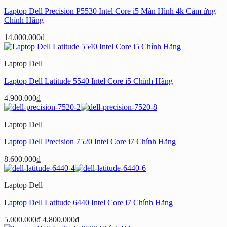
Laptop Dell Precision P5530 Intel Core i5 Màn Hình 4k Cảm ứng
Chính Hãng
14.000.000
₫
Laptop Dell
Laptop Dell Latitude 5540 Intel Core i5 Chính Hãng
4.900.000
₫
Laptop Dell
Laptop Dell Precision 7520 Intel Core i7 Chính Hãng
8.600.000
₫
Laptop Dell
Laptop Dell Latitude 6440 Intel Core i7 Chính Hãng
Giá
Giá
5.000.000
₫
4.800.000
₫