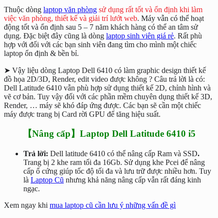
Thuộc dòng
laptop văn phòng
sử dụng rất tốt và ổn định khi làm
việc văn phòng, thiết kế và giải trí lướt web
. Máy vẫn có thể hoạt
động tốt và ổn định sau 5 – 7 năm khách hàng có thể an tâm sử
dụng. Đặc biệt đây cũng là dòng
laptop sinh viên giá rẻ
. Rất phù
hợp với đối với các bạn sinh viên đang tìm cho mình một chiếc
laptop ổn định & bền bỉ.
➤ Vậy liệu dòng Laptop Dell 6410 có làm graphic design thiết kế
đồ họa 2D/3D, Render, edit video được không ? Câu trả lời là có:
Dell Latitude 6410 vẫn phù hợp sử dụng thiết kế 2D, chỉnh hình và
vẽ cơ bản. Tuy vậy đối với các phần mềm chuyên dụng thiết kế 3D,
Render, … máy sẽ khó đáp ứng được. Các bạn sẽ cần một chiếc
máy được trang bị Card rời GPU để tăng hiệu suất.
【Nâng cấp】Laptop Dell Latitude 6410 i5
Trả lời:
Dell latitude 6410 có thể nâng cấp Ram và SSD
.
Trang bị 2 khe ram tối đa 16Gb. Sử dụng khe Pcei để nâng
cấp ổ cứng giúp tốc độ tối đa và lưu trữ được nhiều hơn. Tuy
là
Laptop Cũ
nhưng khả năng nâng cấp vẫn rất đáng kinh
ngạc.
Xem ngay khi
mua laptop cũ cần lưu ý những vấn đề gì