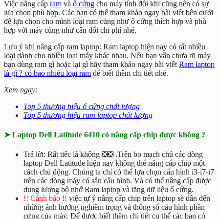
Việc nâng cấp
ram
và
ổ cứng
cho máy tính đôi khi cũng nên có sự
lựa chọn phù hợp. Các bạn có thể tham khảo ngay bài viết bên dưới
để lựa chọn cho mình loại ram cũng như ổ cứng thích hợp và phù
hợp với máy cũng như cân đối chi phí nhé.
Lưu ý khi nâng cấp ram laptop: Ram laptop hiện nay có rất nhiều
loại dành cho nhiều loại máy khác nhau. Nếu bạn vẫn chưa rõ máy
bạn dùng ram gì hoặc lại gì hãy tham khảo ngay bài viết
Ram laptop
là gì ? có bao nhiêu loại ram
để biết thêm chi tiết nhé.
Xem ngay:
Top 5 thương hiệu ổ cứng chất lượng
Top 5 thương hiệu ram laptop chất lượng
➤ Laptop Dell Latitude 6410 có nâng cấp chip được không ?
Trả lời: Rất tiếc là không ❎❎ .Trên bo mạch chủ các dòng
laptop Dell Latitude hiện nay không thể nâng cấp chip một
cách chủ động. Chúng ta chỉ có thể lựa chọn cấu hình i3-i7-i7
trên các dòng máy có sẵn cấu hình. Và có thể nâng cấp được
dung lượng bộ nhớ Ram laptop và tăng dữ liệu ổ cứng.
!! Cảnh báo !!
việc tự ý nâng cấp chip trên laptop sẽ dẫn đến
những ảnh hưởng nghiêm trọng và thông số cấu hình phần
cứng của máy. Để được biết thêm chi tiết cụ thể các bạn có