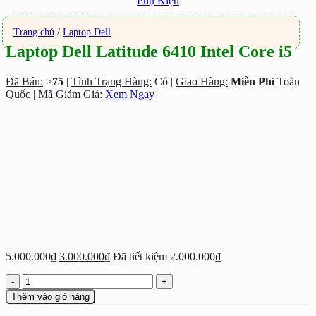
Phụ Kiện
Trang chủ
/
Laptop Dell
Laptop Dell Latitude 6410 Intel Core i5
Đã Bán:
>
75
|
Tình Trạng Hàng:
Có |
Giao Hàng:
Miễn Phí
Toàn
Quốc |
Mã Giảm Giá:
Xem Ngay
Giá
Giá
5.000.000
₫
3.000.000
₫
Đã tiết kiệm
2.000.000
₫
gốc
hiện
Laptop
là:
tại
Dell
5.000.000₫.
là:
Thêm vào giỏ hàng
Latitude
3.000.000₫.