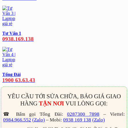
Tư Vấn 1
0938.169.138
Tổng Đài
1900 63.63.43
YÊU CẦU TỚI SỬA CHỮA, BÁO GIÁ GIAO
HÀNG
TẬN NƠI
VUI LÒNG GỌI:
☎ Bấm gọi Tổng Đài:
0287300 7898
– Viettel:
0984.966.552
(Zalo)
– Mobi:
0938 169 138
(Zalo)