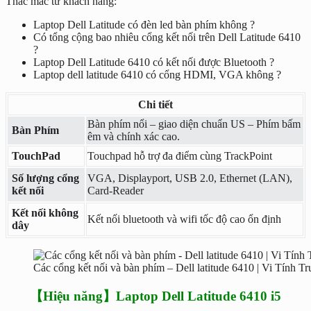
Thắc mắc từ khách hàng:
Laptop Dell Latitude có đèn led bàn phím không ?
Có tổng cộng bao nhiêu cổng kết nối trên Dell Latitude 6410
?
Laptop Dell Latitude 6410 có kết nối được Bluetooth ?
Laptop dell latitude 6410 có cổng HDMI, VGA không ?
Chi tiết
Bàn phím nổi – giao diện chuẩn US – Phím bấm
Bàn Phím
êm và chính xác cao.
TouchPad
Touchpad hỗ trợ đa điểm cùng TrackPoint
Số lượng cổng
VGA, Displayport, USB 2.0, Ethernet (LAN),
kết nối
Card-Reader
Kết nối không
Kết nối bluetooth và wifi tốc độ cao ổn định
dây
Các cổng kết nối và bàn phím – Dell latitude 6410 | Vi Tính T
【Hiệu năng】Laptop Dell Latitude 6410 i5