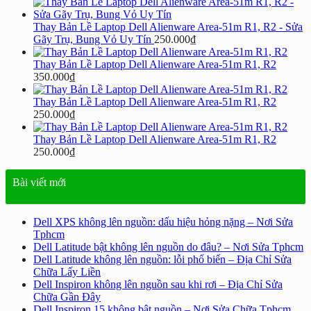
Thay Bản Lề Laptop Dell Alienware Area-51m R1, R2 - Sửa
Gãy Trụ, Bung Vỏ Uy Tín
250.000
₫
Thay Bản Lề Laptop Dell Alienware Area-51m R1, R2
350.000
₫
Thay Bản Lề Laptop Dell Alienware Area-51m R1, R2
250.000
₫
Thay Bản Lề Laptop Dell Alienware Area-51m R1, R2
250.000
₫
Bài viết mới
Dell XPS không lên nguồn: dấu hiệu hỏng nặng – Nơi Sửa
Tphcm
Dell Latitude bật không lên nguồn do đâu? – Nơi Sửa Tphcm
Dell Latitude không lên nguồn: lỗi phổ biến – Địa Chỉ Sửa
Chữa Lấy Liền
Dell Inspiron không lên nguồn sau khi rơi – Địa Chỉ Sửa
Chữa Gần Đây
Dell Inspiron 15 không bật nguồn – Nơi Sửa Chữa Tphcm