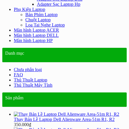
Adapter Sạc Laptop Hp
Phụ Kiện Laptop
Bàn Phím Laptop
Chuột Laptop
Loa Tai Nghe Laptop
Màn hình Laptop ACER
Màn hình Laptop DELL
Màn hình Laptop HP
Danh mục
Chưa phân loại
FAQ
Thủ Thuật Laptop
Thủ Thuật Máy Tính
Sản phẩm
Thay Bản Lề Laptop Dell Alienware Area-51m R1, R2
350.000
₫