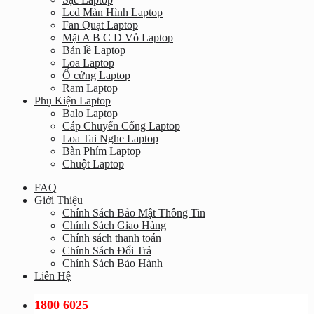
Lcd Màn Hình Laptop
Fan Quạt Laptop
Mặt A B C D Vỏ Laptop
Bản lề Laptop
Loa Laptop
Ổ cứng Laptop
Ram Laptop
Phụ Kiện Laptop
Balo Laptop
Cáp Chuyển Cổng Laptop
Loa Tai Nghe Laptop
Bàn Phím Laptop
Chuột Laptop
FAQ
Giới Thiệu
Chính Sách Bảo Mật Thông Tin
Chính Sách Giao Hàng
Chính sách thanh toán
Chính Sách Đổi Trả
Chính Sách Bảo Hành
Liên Hệ
1800 6025