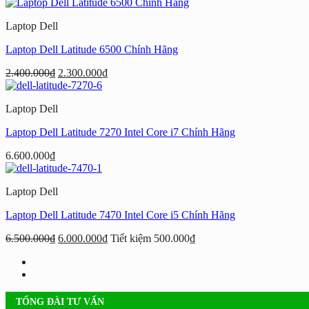
gốc
hiện
là:
tại
Laptop Dell
5.000.000₫.
là:
4.800.000₫.
Laptop Dell Latitude 6500 Chính Hãng
Giá
Giá
2.400.000
₫
2.300.000
₫
gốc
hiện
là:
tại
Laptop Dell
2.400.000₫.
là:
2.300.000₫.
Laptop Dell Latitude 7270 Intel Core i7 Chính Hãng
6.600.000
₫
Laptop Dell
Laptop Dell Latitude 7470 Intel Core i5 Chính Hãng
6.500.000
₫
6.000.000
₫
Tiết kiệm
500.000
₫
TỔNG ĐÀI TƯ VẤN