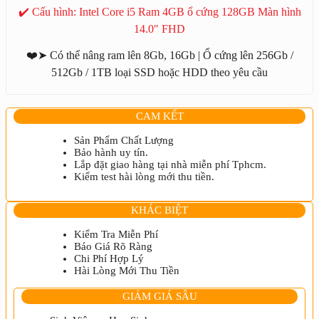
6410
✔️ Cấu hình: Intel Core i5 Ram 4GB ổ cứng 128GB Màn hình
Intel
Core
14.0″ FHD
i5
số
❤️➤ Có thể nâng ram lên 8Gb, 16Gb | Ổ cứng lên 256Gb /
lượng
512Gb / 1TB loại SSD hoặc HDD theo yêu cầu
CAM KẾT
Sản Phẩm Chất Lượng
Bảo hành uy tín.
Lắp đặt giao hàng tại nhà miễn phí Tphcm.
Kiểm test hài lòng mới thu tiền.
KHÁC BIỆT
Kiểm Tra Miễn Phí
Báo Giá Rõ Ràng
Chi Phí Hợp Lý
Hài Lòng Mới Thu Tiền
GIẢM GIÁ SÂU