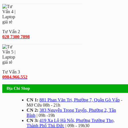
Tư Vấn 2
028 7300 7898
Tư Vấn 3
0984.966.552
Địa Chỉ Shop
CN 1:
881 Phan Văn Trị, Phường 7, Quận Gò Vấp
-
Mở Cửa 08h - 21h
CN 2:
383 Nguyễn Trọng Tuyển, Phường 2, Tân
Bình
| 09h -19h
CN 3:
419 Xa Lộ Hà Nội, Phường Trường Thọ,
Thành Phố Thủ Đức
| 09h - 19h30