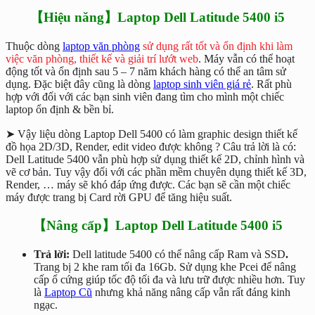
【Hiệu năng】Laptop Dell Latitude 5400 i5
Thuộc dòng
laptop văn phòng
sử dụng rất tốt và ổn định khi làm
việc văn phòng, thiết kế và giải trí lướt web
. Máy vẫn có thể hoạt
động tốt và ổn định sau 5 – 7 năm khách hàng có thể an tâm sử
dụng. Đặc biệt đây cũng là dòng
laptop sinh viên giá rẻ
. Rất phù
hợp với đối với các bạn sinh viên đang tìm cho mình một chiếc
laptop ổn định & bền bỉ.
➤ Vậy liệu dòng Laptop Dell 5400 có làm graphic design thiết kế
đồ họa 2D/3D, Render, edit video được không ? Câu trả lời là có:
Dell Latitude 5400 vẫn phù hợp sử dụng thiết kế 2D, chỉnh hình và
vẽ cơ bản. Tuy vậy đối với các phần mềm chuyên dụng thiết kế 3D,
Render, … máy sẽ khó đáp ứng được. Các bạn sẽ cần một chiếc
máy được trang bị Card rời GPU để tăng hiệu suất.
【Nâng cấp】Laptop Dell Latitude 5400 i5
Trả lời:
Dell latitude 5400 có thể nâng cấp Ram và SSD
.
Trang bị 2 khe ram tối đa 16Gb. Sử dụng khe Pcei để nâng
cấp ổ cứng giúp tốc độ tối đa và lưu trữ được nhiều hơn. Tuy
là
Laptop Cũ
nhưng khả năng nâng cấp vẫn rất đáng kinh
ngạc.