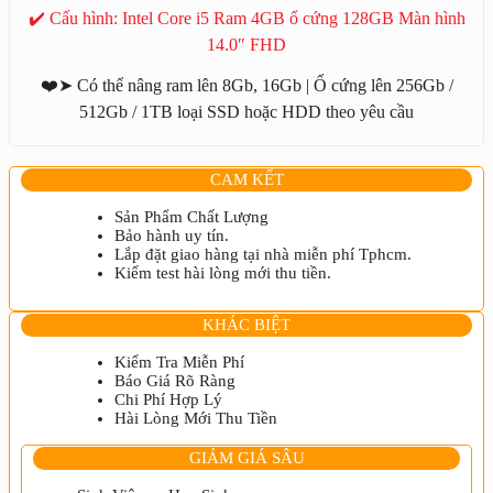
5400
✔️ Cấu hình: Intel Core i5 Ram 4GB ổ cứng 128GB Màn hình
Intel
Core
14.0″ FHD
i5
số
❤️➤ Có thể nâng ram lên 8Gb, 16Gb | Ổ cứng lên 256Gb /
lượng
512Gb / 1TB loại SSD hoặc HDD theo yêu cầu
CAM KẾT
Sản Phẩm Chất Lượng
Bảo hành uy tín.
Lắp đặt giao hàng tại nhà miễn phí Tphcm.
Kiểm test hài lòng mới thu tiền.
KHÁC BIỆT
Kiểm Tra Miễn Phí
Báo Giá Rõ Ràng
Chi Phí Hợp Lý
Hài Lòng Mới Thu Tiền
GIẢM GIÁ SÂU