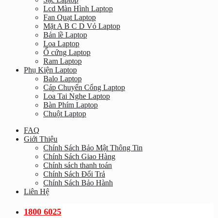
Lcd Màn Hình Laptop
Fan Quạt Laptop
Mặt A B C D Vỏ Laptop
Bản lề Laptop
Loa Laptop
Ổ cứng Laptop
Ram Laptop
Phụ Kiện Laptop
Balo Laptop
Cáp Chuyển Cổng Laptop
Loa Tai Nghe Laptop
Bàn Phím Laptop
Chuột Laptop
FAQ
Giới Thiệu
Chính Sách Bảo Mật Thông Tin
Chính Sách Giao Hàng
Chính sách thanh toán
Chính Sách Đổi Trả
Chính Sách Bảo Hành
Liên Hệ
1800 6025