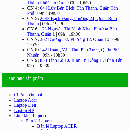
Thành Phố Thủ Đức
| 09h - 19h30
CN 4:
644 Lũy Bán Bích, Tân Thành, Quận Tân
Phú
| 09h - 19h30
CN 5:
264F Bạch Đằng, Phường 24, Quận Bình
Thạnh
| 09h - 19h30
CN 6
:
123 Nguyễn Thị Minh Khai, Phường Bến
Thành, Quận 1
| 09h - 19h30
CN 7:
362 Đường 3/2, Phường 12, Quận 10
| 09h -
19h30
CN 8:
142 Hoàng Văn Thụ, Phường 9, Quận Phú
Nhuận
| 09h - 19h30
CN 9:
853 Tỉnh Lộ 10, Bình Trị Đông B, Bình Tân
|
09h - 19h30
Danh mục sản phẩm
Chưa phân loại
Laptop Acer
Laptop Dell
Laptop HP
Linh kiện Laptop
Bản lề Laptop
Bản lề Laptop ACER