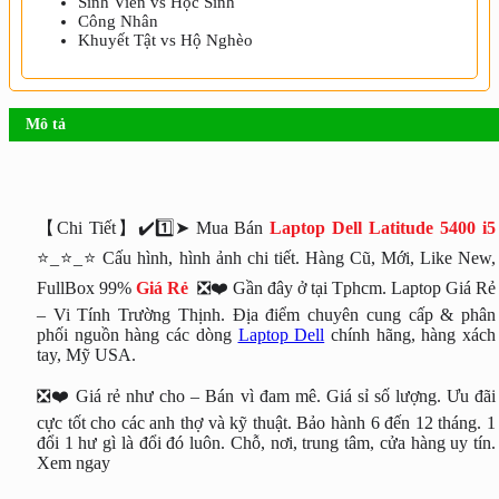
Sinh Viên vs Học Sinh
Công Nhân
Khuyết Tật vs Hộ Nghèo
Mô tả
【Chi Tiết】✔️1️⃣➤ Mua Bán
Laptop Dell Latitude 5400 i5
⭐_⭐_⭐ Cấu hình, hình ảnh chi tiết. Hàng Cũ, Mới, Like New,
FullBox 99%
Giá Rẻ
❎❤️ Gần đây ở tại Tphcm. Laptop Giá Rẻ
– Vi Tính Trường Thịnh. Địa điểm chuyên cung cấp & phân
phối nguồn hàng các dòng
Laptop Dell
chính hãng, hàng xách
tay, Mỹ USA.
❎❤️ Giá rẻ như cho – Bán vì đam mê. Giá sỉ số lượng. Ưu đãi
cực tốt cho các anh thợ và kỹ thuật. Bảo hành 6 đến 12 tháng. 1
đổi 1 hư gì là đổi đó luôn. Chỗ, nơi, trung tâm, cửa hàng uy tín.
Xem ngay