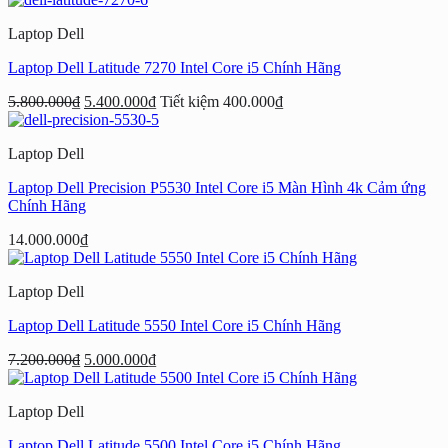
là:
tại
Laptop Dell
2.400.000₫.
là:
2.300.000₫.
Laptop Dell Latitude 7270 Intel Core i5 Chính Hãng
5.800.000
₫
5.400.000
₫
Tiết kiệm
400.000
₫
Laptop Dell
Laptop Dell Precision P5530 Intel Core i5 Màn Hình 4k Cảm ứng
Chính Hãng
14.000.000
₫
Laptop Dell
Laptop Dell Latitude 5550 Intel Core i5 Chính Hãng
Giá
Giá
7.200.000
₫
5.000.000
₫
gốc
hiện
là:
tại
Laptop Dell
7.200.000₫.
là:
5.000.000₫.
Laptop Dell Latitude 5500 Intel Core i5 Chính Hãng