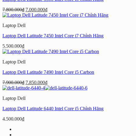
Giá
Giá
7.800.000
₫
7.000.000
₫
gốc
hiện
là:
tại
Laptop Dell
7.800.000₫.
là:
7.000.000₫.
Laptop Dell Latitude 7450 Intel Core i7 Chính Hãng
5.500.000
₫
Laptop Dell
Laptop Dell Latitude 7490 Intel Core i5 Carbon
Giá
Giá
7.900.000
₫
7.850.000
₫
gốc
hiện
là:
tại
Laptop Dell
7.900.000₫.
là:
7.850.000₫.
Laptop Dell Latitude 6440 Intel Core i5 Chính Hãng
4.500.000
₫