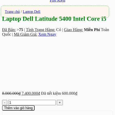
Phụ Kiện
Trang chủ
/
Laptop Dell
Laptop Dell Latitude 5400 Intel Core i5
Đã Bán:
>
75
|
Tình Trạng Hàng:
Có |
Giao Hàng:
Miễn Phí
Toàn
Quốc |
Mã Giảm Giá:
Xem Ngay
Giá
Giá
8.000.000
₫
7.400.000
₫
Đã tiết kiệm
600.000
₫
gốc
hiện
Laptop
là:
tại
Dell
8.000.000₫.
là:
Thêm vào giỏ hàng
Latitude
7.400.000₫.