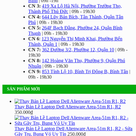
Bình
| 09h -19h
CN 3:
419 Xa Lộ Hà Nội, Phường Trường Thọ,
Thành Phố Thủ Đức
| 09h - 19h30
CN 4:
644 Lũy Bán Bích, Tân Thành, Quận Tân
Phú
| 09h - 19h30
CN 5:
264F Bạch Đằng, Phường 24, Quận Bình
Thạnh
| 09h - 19h30
CN 6
:
123 Nguyễn Thị Minh Khai, Phường Bến
Thành, Quận 1
| 09h - 19h30
CN 7:
362 Đường 3/2, Phường 12, Quận 10
| 09h -
19h30
CN 8:
142 Hoàng Văn Thụ, Phường 9, Quận Phú
Nhuận
| 09h - 19h30
CN 9:
853 Tỉnh Lộ 10, Bình Trị Đông B, Bình Tân
|
09h - 19h30
SẢN PHẨM MỚI
Thay Bản Lề Laptop Dell Alienware Area-51m R1, R2
350.000
₫
Thay Bản Lề Laptop Dell Alienware Area-51m R1, R2 - Sửa
Gãy Trụ, Bung Vỏ Uy Tín
250.000
₫