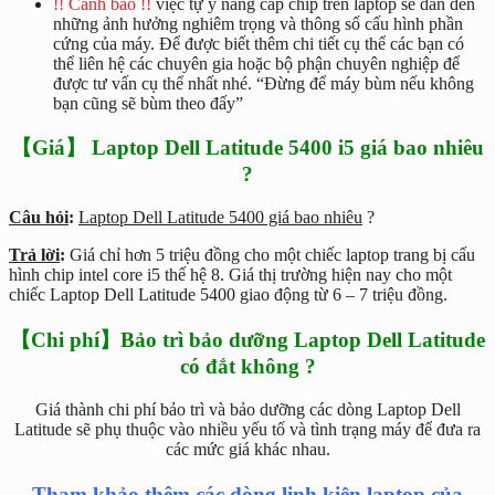
!! Cảnh báo !!
việc tự ý nâng cấp chip trên laptop sẽ dẫn đến
những ảnh hưởng nghiêm trọng và thông số cấu hình phần
cứng của máy. Để được biết thêm chi tiết cụ thể các bạn có
thể liên hệ các chuyên gia hoặc bộ phận chuyên nghiệp để
được tư vấn cụ thể nhất nhé. “Đừng để máy bùm nếu không
bạn cũng sẽ bùm theo đấy”
【Giá】 Laptop Dell Latitude 5400 i5 giá bao nhiêu
?
Câu hỏi
:
Laptop Dell Latitude 5400 giá bao nhiêu
?
Trả lời
:
Giá chỉ hơn 5 triệu đồng cho một chiếc laptop trang bị cấu
hình chip intel core i5 thế hệ 8. Giá thị trường hiện nay cho một
chiếc Laptop Dell Latitude 5400 giao động từ 6 – 7 triệu đồng.
【Chi phí】Bảo trì bảo dưỡng Laptop Dell Latitude
có đắt không ?
Giá thành chi phí bảo trì và bảo dưỡng các dòng Laptop Dell
Latitude sẽ phụ thuộc vào nhiều yếu tố và tình trạng máy để đưa ra
các mức giá khác nhau.
Tham khảo thêm các dòng linh kiện laptop của