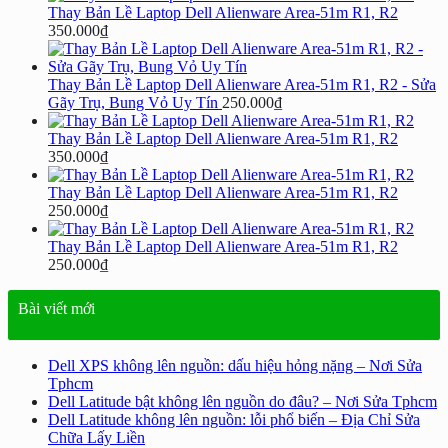
Thay Bản Lề Laptop Dell Alienware Area-51m R1, R2
350.000
₫
Thay Bản Lề Laptop Dell Alienware Area-51m R1, R2 - Sửa
Gãy Trụ, Bung Vỏ Uy Tín
250.000
₫
Thay Bản Lề Laptop Dell Alienware Area-51m R1, R2
350.000
₫
Thay Bản Lề Laptop Dell Alienware Area-51m R1, R2
250.000
₫
Thay Bản Lề Laptop Dell Alienware Area-51m R1, R2
250.000
₫
Bài viết mới
Dell XPS không lên nguồn: dấu hiệu hỏng nặng – Nơi Sửa
Tphcm
Dell Latitude bật không lên nguồn do đâu? – Nơi Sửa Tphcm
Dell Latitude không lên nguồn: lỗi phổ biến – Địa Chỉ Sửa
Chữa Lấy Liền