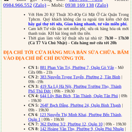
0984.966.552
(Zalo)
– Mobi:
0938 169 138
(Zalo)
Với Hơn 20 Kỹ Thuật 3O-4Op Có Mặt Ở Các Quận Trong
Tphcm. Quý khách không cần ra ngoài tìm kiếm chờ đợi
hãy gọi thợ tới sửa, Giao hàng nhanh, tư vấn miễn phí.
Cam kết:Tư vấn tận nơi miễn phí, sửa ok hàng hóa ok mới
thanh toán. KH hài lòng mới thu tiền.
Thời gian làm việc kỹ thuật sửa tại nhà từ:
7h30 – 17h30
(Cả T7 Và Chủ Nhật) - Cửa hàng mở cửa tới 20h
ĐỊA CHỈ TỚI CỬA HÀNG MUA BÁN SỬA CHỮA. BẤM
VÀO ĐỊA CHỈ ĐỂ CHỈ ĐƯỜNG TỚI.
CN 1:
881 Phan Văn Trị, Phường 7, Quận Gò Vấp
- Mở
Cửa 08h - 21h
CN 2:
383 Nguyễn Trọng Tuyển, Phường 2, Tân Bình
|
09h -19h
CN 3:
419 Xa Lộ Hà Nội, Phường Trường Thọ, Thành
Phố Thủ Đức
| 09h - 19h30
CN 4:
644 Lũy Bán Bích, Tân Thành, Quận Tân Phú
| 09h
- 19h30
CN 5:
264F Bạch Đằng, Phường 24, Quận Bình Thạnh
|
09h - 19h30
CN 6
:
123 Nguyễn Thị Minh Khai, Phường Bến Thành,
Quận 1
| 09h - 19h30
CN 7:
362 Đường 3/2, Phường 12, Quận 10
| 09h - 19h30
CN 8:
142 Hoàng Văn Thụ, Phường 9, Quận Phú Nhuận
|