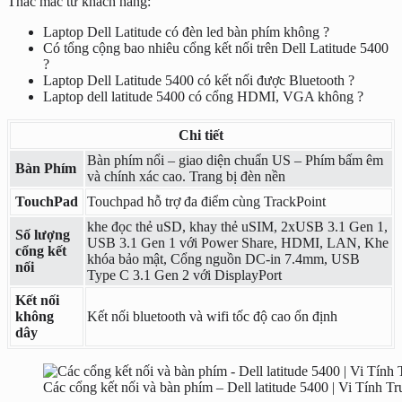
Thắc mắc từ khách hàng:
Laptop Dell Latitude có đèn led bàn phím không ?
Có tổng cộng bao nhiêu cổng kết nối trên Dell Latitude 5400
?
Laptop Dell Latitude 5400 có kết nối được Bluetooth ?
Laptop dell latitude 5400 có cổng HDMI, VGA không ?
Chi tiết
Bàn phím nổi – giao diện chuẩn US – Phím bấm êm
Bàn Phím
và chính xác cao. Trang bị đèn nền
TouchPad
Touchpad hỗ trợ đa điểm cùng TrackPoint
khe đọc thẻ uSD, khay thẻ uSIM, 2xUSB 3.1 Gen 1,
Số lượng
USB 3.1 Gen 1 với Power Share, HDMI, LAN, Khe
cổng kết
khóa bảo mật, Cổng nguồn DC-in 7.4mm, USB
nối
Type C 3.1 Gen 2 với DisplayPort
Kết nối
không
Kết nối bluetooth và wifi tốc độ cao ổn định
dây
Các cổng kết nối và bàn phím – Dell latitude 5400 | Vi Tính T