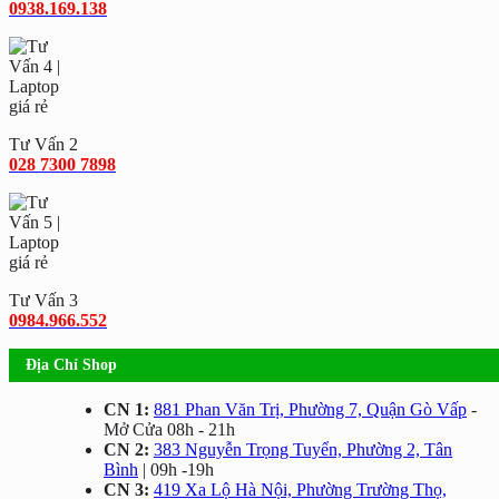
0938.169.138
Tư Vấn 2
028 7300 7898
Tư Vấn 3
0984.966.552
Địa Chỉ Shop
CN 1:
881 Phan Văn Trị, Phường 7, Quận Gò Vấp
-
Mở Cửa 08h - 21h
CN 2:
383 Nguyễn Trọng Tuyển, Phường 2, Tân
Bình
| 09h -19h
CN 3:
419 Xa Lộ Hà Nội, Phường Trường Thọ,