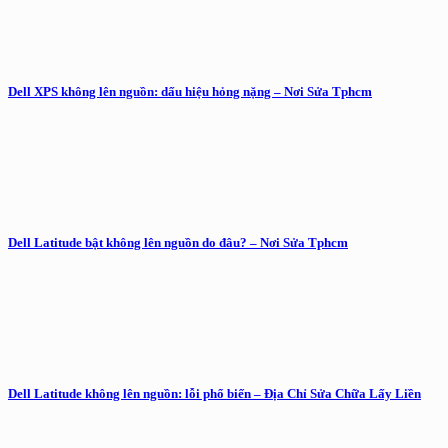
Dell XPS không lên nguồn: dấu hiệu hỏng nặng – Nơi Sửa Tphcm
Dell Latitude bật không lên nguồn do đâu? – Nơi Sửa Tphcm
Dell Latitude không lên nguồn: lỗi phổ biến – Địa Chỉ Sửa Chữa Lấy Liền