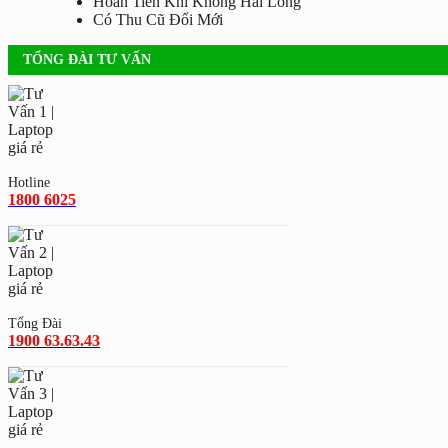
Hoàn Tiền Khi Không Hài Lòng
Có Thu Cũ Đổi Mới
TỔNG ĐÀI TƯ VẤN
Hotline
1800 6025
Tổng Đài
1900 63.63.43