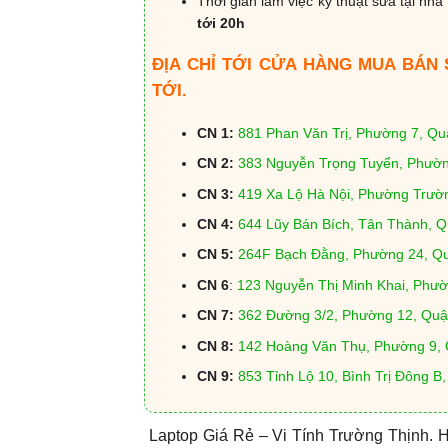
Thời gian làm việc kỹ thuật sửa tại nhà 
tới 20h
ĐỊA CHỈ TỚI CỬA HÀNG MUA BÁN
TỚI.
CN 1:
881 Phan Văn Trị, Phường 7, Q
CN 2:
383 Nguyễn Trọng Tuyển, Phườn
CN 3:
419 Xa Lộ Hà Nội, Phường Trườ
CN 4:
644 Lũy Bán Bích, Tân Thành, 
CN 5:
264F Bạch Đằng, Phường 24, Q
CN 6
:
123 Nguyễn Thị Minh Khai, Phư
CN 7:
362 Đường 3/2, Phường 12, Quậ
CN 8:
142 Hoàng Văn Thụ, Phường 9,
CN 9:
853 Tỉnh Lộ 10, Bình Trị Đông B
Laptop Giá Rẻ – Vi Tính Trường Thịnh.