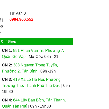
Tư Vấn 3
0984.966.552
a Chỉ Shop
CN 1:
881 Phan Văn Trị, Phường 7,
Quận Gò Vấp
- Mở Cửa 08h - 21h
CN 2:
383 Nguyễn Trọng Tuyển,
Phường 2, Tân Bình
| 09h -19h
CN 3:
419 Xa Lộ Hà Nội, Phường
Trường Thọ, Thành Phố Thủ Đức
| 09h -
19h30
CN 4:
644 Lũy Bán Bích, Tân Thành,
Quận Tân Phú
| 09h - 19h30