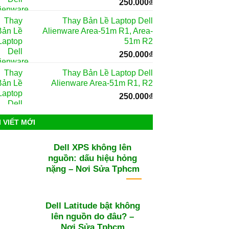
250.000
₫
Thay Bản Lề Laptop Dell
Alienware Area-51m R1, Area-
51m R2
250.000
₫
Thay Bản Lề Laptop Dell
Alienware Area-51m R1, R2
250.000
₫
I VIẾT MỚI
Dell XPS không lên
nguồn: dấu hiệu hỏng
nặng – Nơi Sửa Tphcm
Dell Latitude bật không
lên nguồn do đâu? –
Nơi Sửa Tphcm