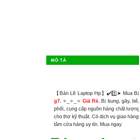
MÔ TẢ
【Bản Lề Laptop Hp】✔️1️⃣➤ Mua B
g7
.
⭐_⭐_⭐
Giá Rẻ
.
Bị bung, gãy, b
phối, cung cấp nguồn hàng chất lượng,
cho thợ kỹ thuật. Có dịch vụ giao hàng 
tâm cửa hàng uy tín. Mua ngay