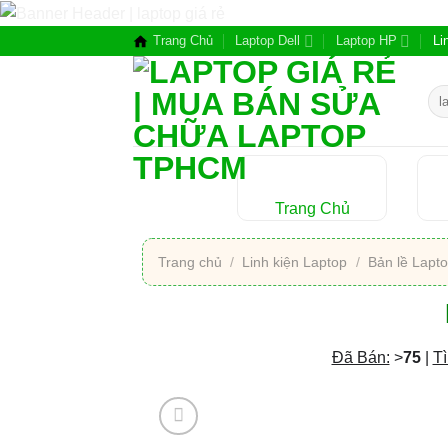
Chuyển
đến
Trang Chủ
Laptop Dell
Laptop HP
Li
nội
dung
Tìm
kiế
Trang Chủ
Trang chủ
/
Linh kiện Laptop
/
Bản lề Lapt
Đã Bán:
>
75
|
Tì