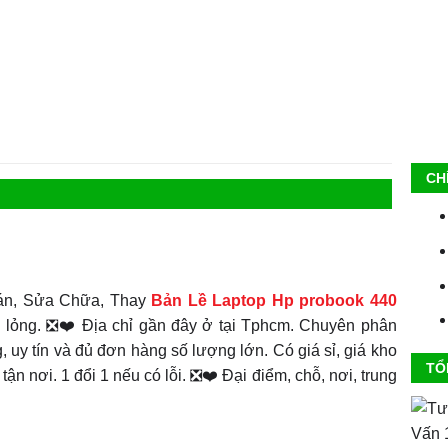
CH
án, Sửa Chữa, Thay
Bản Lề Laptop Hp probook 440
ể, lỏng. ❎❤️ Địa chỉ gần đây ở tại Tphcm. Chuyên phân
 uy tín và đủ đơn hàng số lượng lớn. Có giá sỉ, giá kho
TỔ
tận nơi. 1 đổi 1 nếu có lỗi. ❎❤️ Đại điểm, chỗ, nơi, trung