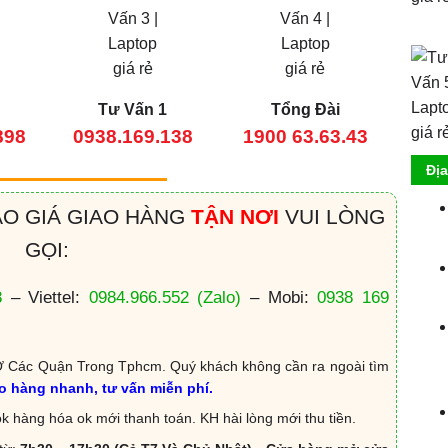
Tư Vấn 1
Tổng Đài
898
0938.169.138
1900 63.63.43
Đị
ÁO GIÁ GIAO HÀNG
TẬN NƠI
VUI LÒNG
GỌI:
8
– Viettel:
0984.966.552
(Zalo)
– Mobi:
0938 169
 Các Quận Trong Tphcm. Quý khách không cần ra ngoài tìm
ao hàng nhanh, tư vấn miễn phí.
k hàng hóa ok mới thanh toán. KH hài lòng mới thu tiền.