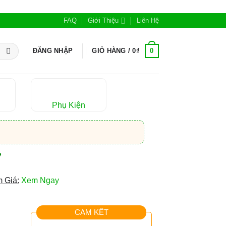
FAQ
Giới Thiệu
Liên Hệ
0
ĐĂNG NHẬP
GIỎ HÀNG /
0
₫
Phụ Kiện
7
 Giá:
Xem Ngay
CAM KẾT