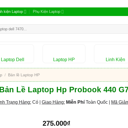
nh kiện Laptop
Phụ Kiện Laptop
m:
Laptop Dell
Laptop HP
Linh Kiện
op
/
Bản lề Laptop HP
Bản Lề Laptop Hp Probook 440 G
nh Trạng Hàng:
Có |
Giao Hàng:
Miễn Phí
Toàn Quốc |
Mã Giảm
275.000
₫