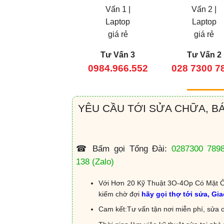
Tư Vấn 3
Tư Vấn 2
0984.966.552
028 7300 7
YÊU CẦU TỚI SỬA CHỮA, B
☎ Bấm gọi Tổng Đài:
0287300 789
138
(Zalo)
Với Hơn 20 Kỹ Thuật 3O-4Op Có Mặt Ở
kiếm chờ đợi
hãy gọi thợ tới sửa, Gi
Cam kết:Tư vấn tận nơi miễn phí, sửa o