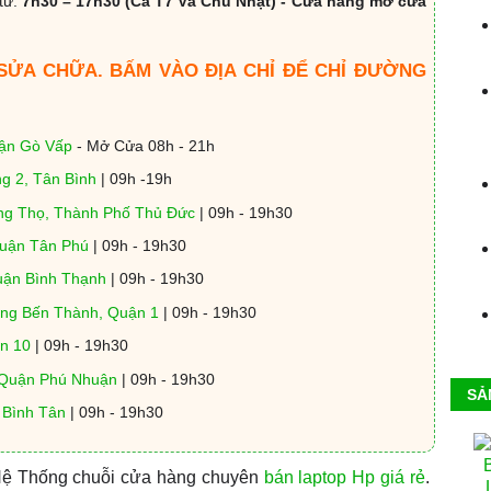
từ:
7h30 – 17h30 (Cả T7 Và Chủ Nhật) - Cửa hàng mở cửa
 SỬA CHỮA. BẤM VÀO ĐỊA CHỈ ĐỂ CHỈ ĐƯỜNG
uận Gò Vấp
- Mở Cửa 08h - 21h
g 2, Tân Bình
| 09h -19h
ng Thọ, Thành Phố Thủ Đức
| 09h - 19h30
Quận Tân Phú
| 09h - 19h30
uận Bình Thạnh
| 09h - 19h30
ờng Bến Thành, Quận 1
| 09h - 19h30
n 10
| 09h - 19h30
 Quận Phú Nhuận
| 09h - 19h30
SẢ
, Bình Tân
| 09h - 19h30
 Hệ Thống chuỗi cửa hàng chuyên
bán laptop Hp giá rẻ
.