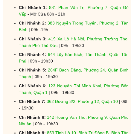
Chi Nhánh 1:
881 Phan Văn Trị, Phường 7, Quận Gò
Vấp
- Mở Cửa 08h - 21h
Chi Nhánh 2:
383 Nguyễn Trọng Tuyển, Phường 2, Tân
Bình
| 09h -19h
Chi Nhánh 3:
419 Xa Lộ Hà Nội, Phường Trường Thọ,
Thành Phố Thủ Đức
| 09h - 19h30
Chi Nhánh 4:
644 Lũy Bán Bích, Tân Thành, Quận Tân
Phú
| 09h - 19h30
Chi Nhánh 5:
264F Bạch Đằng, Phường 24, Quận Bình
Thạnh
| 09h - 19h30
Chi Nhánh 6
:
123 Nguyễn Thị Minh Khai, Phường Bến
Thành, Quận 1
| 09h - 19h30
Chi Nhánh 7:
362 Đường 3/2, Phường 12, Quận 10
| 09h
- 19h30
Chi Nhánh 8:
142 Hoàng Văn Thụ, Phường 9, Quận Phú
Nhuận
| 09h - 19h30
Chi Nhánh 9:
853 Tỉnh Lộ 10, Bình Trị Đông B, Bình Tân