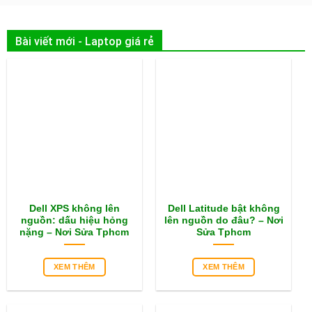
Bài viết mới - Laptop giá rẻ
Dell XPS không lên
Dell Latitude bật không
nguồn: dấu hiệu hỏng
lên nguồn do đâu? – Nơi
nặng – Nơi Sửa Tphcm
Sửa Tphcm
XEM THÊM
XEM THÊM