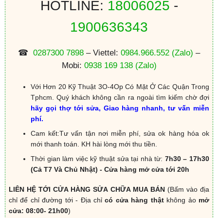
HOTLINE:
18006025
-
1900636343
☎
0287300 7898
– Viettel:
0984.966.552
(Zalo)
–
Mobi:
0938 169 138
(Zalo)
Với Hơn 20 Kỹ Thuật 3O-4Op Có Mặt Ở Các Quận Trong
Tphcm. Quý khách không cần ra ngoài tìm kiếm chờ đợi
hãy gọi thợ tới sửa, Giao hàng nhanh, tư vấn miễn
phí.
Cam kết:Tư vấn tận nơi miễn phí, sửa ok hàng hóa ok
mới thanh toán. KH hài lòng mới thu tiền.
Thời gian làm việc kỹ thuật sửa tại nhà từ:
7h30 – 17h30
(Cả T7 Và Chủ Nhật) - Cửa hàng mở cửa tới 20h
LIÊN HỆ TỚI CỬA HÀNG SỬA CHỮA MUA BÁN
(Bấm vào địa
chỉ để chỉ đường tới - Địa chỉ
có cửa hàng thật
không ảo
mở
cửa: 08:00- 21h00
)