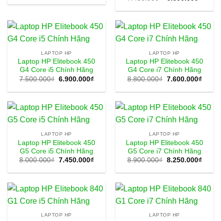
gốc
hiện
là:
tại
7.450.000₫.
là:
6.600
LAPTOP HP
LAPTOP HP
Laptop HP Elitebook 450
Laptop HP Elitebook 450
G4 Core i5 Chính Hãng
G4 Core i7 Chính Hãng
Giá
Giá
Giá
Giá
7.500.000
₫
6.900.000
₫
8.800.000
₫
7.600.000
₫
gốc
hiện
gốc
hiện
là:
tại
là:
tại
7.500.000₫.
là:
8.800.000₫.
là:
6.900.000₫.
7.600
LAPTOP HP
LAPTOP HP
Laptop HP Elitebook 450
Laptop HP Elitebook 450
G5 Core i5 Chính Hãng
G5 Core i7 Chính Hãng
Giá
Giá
Giá
Giá
8.000.000
₫
7.450.000
₫
8.900.000
₫
8.250.000
₫
gốc
hiện
gốc
hiện
là:
tại
là:
tại
8.000.000₫.
là:
8.900.000₫.
là:
7.450.000₫.
8.250
LAPTOP HP
LAPTOP HP