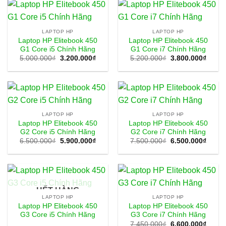
LAPTOP HP
LAPTOP HP
Laptop HP Elitebook 450
Laptop HP Elitebook 450
G1 Core i5 Chính Hãng
G1 Core i7 Chính Hãng
Giá
Giá
Giá
Giá
5.000.000
₫
3.200.000
₫
5.200.000
₫
3.800.000
₫
gốc
hiện
gốc
hiện
là:
tại
là:
tại
5.000.000₫.
là:
5.200.000₫.
là:
3.200.000₫.
3.800
LAPTOP HP
LAPTOP HP
Laptop HP Elitebook 450
Laptop HP Elitebook 450
G2 Core i5 Chính Hãng
G2 Core i7 Chính Hãng
Giá
Giá
Giá
Giá
6.500.000
₫
5.900.000
₫
7.500.000
₫
6.500.000
₫
gốc
hiện
gốc
hiện
là:
tại
là:
tại
6.500.000₫.
là:
7.500.000₫.
là:
5.900.000₫.
6.500
HẾT HÀNG
LAPTOP HP
LAPTOP HP
Laptop HP Elitebook 450
Laptop HP Elitebook 450
G3 Core i5 Chính Hãng
G3 Core i7 Chính Hãng
Giá
Giá
7.450.000
₫
6.600.000
₫