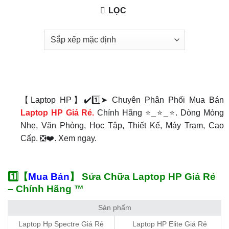
LỌC
【Laptop HP】✔️1️⃣➤ Chuyên Phân Phối Mua Bán
Laptop HP Giá Rẻ.
Chính Hãng ⭐_⭐_⭐. Dòng Mỏng
Nhẹ, Văn Phòng, Học Tập, Thiết Kế, Máy Trạm, Cao
Cấp. ❎❤️. Xem ngay.
1️⃣【
Mua Bán
】 Sửa Chữa Laptop HP Giá Rẻ
– Chính Hãng ™
Sản phẩm
Laptop Hp Spectre Giá Rẻ
Laptop HP Elite Giá Rẻ