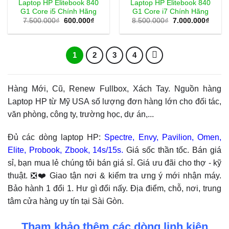
Laptop HP Elitebook 840
Laptop HP Elitebook 840
G1 Core i5 Chính Hãng
G1 Core i7 Chính Hãng
Giá
Giá
Giá
Giá
7.500.000
₫
600.000
₫
8.500.000
₫
7.000.000
₫
gốc
hiện
gốc
hiện
là:
tại
là:
tại
7.500.000₫.
là:
8.500.000₫.
là:
600.000₫.
7.000
1
2
3
4
Hàng Mới, Cũ, Renew Fullbox, Xách Tay. Nguồn hàng
Laptop HP từ Mỹ USA số lượng đơn hàng lớn cho đối tác,
văn phòng, công ty, trường học, dự án,...
Đủ các dòng laptop HP:
Spectre, Envy, Pavilion, Omen,
Elite, Probook, Zbook, 14s/15s.
Giá sốc thần tốc. Bán giá
sỉ, bạn mua lẻ chúng tôi bán giá sỉ. Giá ưu đãi cho thợ - kỹ
thuật. ❎❤️ Giao tận nơi & kiểm tra ưng ý mới nhận máy.
Bảo hành 1 đổi 1. Hư gì đổi nấy. Địa điểm, chỗ, nơi, trung
tâm cửa hàng uy tín tại Sài Gòn.
Tham khảo thêm các dòng linh kiện