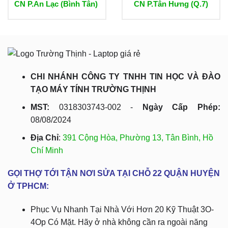
CN P.An Lạc (Bình Tân)
CN P.Tân Hưng (Q.7)
CHI NHÁNH CÔNG TY TNHH TIN HỌC VÀ ĐÀO
TẠO MÁY TÍNH TRƯỜNG THỊNH
MST:
0318303743-002 -
Ngày Cấp Phép:
08/08/2024
Địa Chỉ
:
391 Cộng Hòa, Phường 13, Tân Bình, Hồ
Chí Minh
GỌI THỢ TỚI TẬN NƠI SỬA TẠI CHỖ 22 QUẬN HUYỆN
Ở TPHCM:
Phục Vụ Nhanh Tại Nhà Với Hơn 20 Kỹ Thuật 3O-
4Op Có Mặt. Hãy ở nhà không cần ra ngoài năng