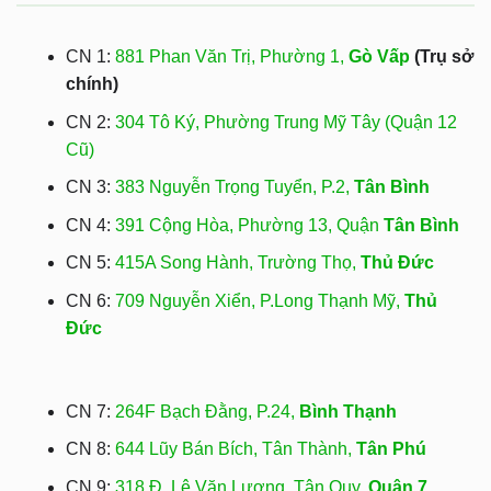
CN 1:
881 Phan Văn Trị, Phường 1,
Gò Vấp
(Trụ sở
chính)
CN 2:
304 Tô Ký, Phường Trung Mỹ Tây (Quận 12
Cũ)
CN 3:
383 Nguyễn Trọng Tuyển, P.2,
Tân Bình
CN 4:
391 Cộng Hòa, Phường 13, Quận
Tân Bình
CN 5:
415A Song Hành, Trường Thọ,
Thủ Đức
CN 6:
709 Nguyễn Xiển, P.Long Thạnh Mỹ,
Thủ
Đức
CN 7:
264F Bạch Đằng, P.24,
Bình Thạnh
CN 8:
644 Lũy Bán Bích, Tân Thành,
Tân Phú
CN 9:
318 Đ. Lê Văn Lương, Tân Quy,
Quận 7