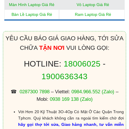
Màn Hình Laptop Giá Rẻ
Vỏ Laptop Giá Rẻ
Bản Lề Laptop Giá Rẻ
Ram Laptop Giá Rẻ
YÊU CẦU BÁO GIÁ GIAO HÀNG, TỚI SỬA
CHỮA
TẬN NƠI
VUI LÒNG GỌI:
HOTLINE:
18006025
-
1900636343
☎
0287300 7898
– Viettel:
0984.966.552
(Zalo)
–
Mobi:
0938 169 138
(Zalo)
Với Hơn 20 Kỹ Thuật 3O-4Op Có Mặt Ở Các Quận Trong
Tphcm. Quý khách không cần ra ngoài tìm kiếm chờ đợi
hãy gọi thợ tới sửa, Giao hàng nhanh, tư vấn miễn