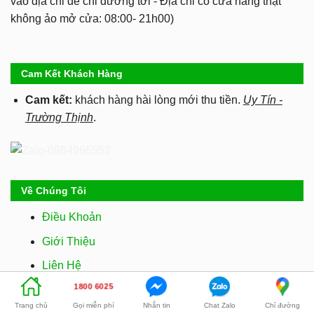
vào địa chỉ để chỉ đường tới - Địa chỉ có cửa hàng thật
không ảo mở cửa: 08:00- 21h00)
Cam Kết Khách Hàng
Cam kết:
khách hàng hài lòng mới thu tiền.
Uy Tín -
Trường Thịnh
.
Về Chúng Tôi
Điều Khoản
Giới Thiệu
Liên Hệ
1800 6025
Bảo Mật
Gọi miễn phí
Nhắn tin
Chat Zalo
Chỉ đường
Trang chủ
Đổi Trả Hàng