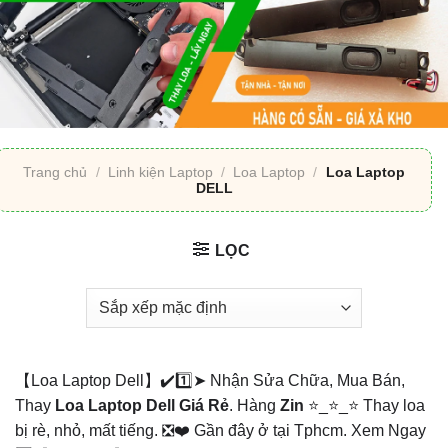
Trang chủ
/
Linh kiện Laptop
/
Loa Laptop
/
Loa Laptop
DELL
LỌC
【Loa Laptop Dell】✔️1️⃣➤ Nhận Sửa Chữa, Mua Bán,
Thay
Loa
Laptop Dell Giá Rẻ
. Hàng
Zin
⭐_⭐_⭐ Thay loa
bị rè, nhỏ, mất tiếng. ❎❤️ Gần đây ở tại Tphcm. Xem Ngay