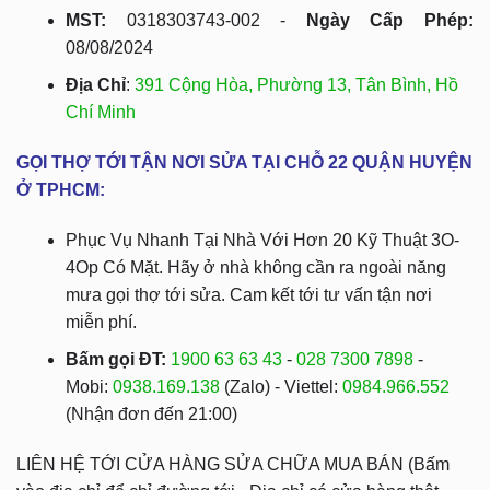
MST:
0318303743-002 -
Ngày Cấp Phép:
08/08/2024
Địa Chỉ
:
391 Cộng Hòa, Phường 13, Tân Bình, Hồ
Chí Minh
GỌI THỢ TỚI TẬN NƠI SỬA TẠI CHỖ 22 QUẬN HUYỆN
Ở TPHCM:
Phục Vụ Nhanh Tại Nhà Với Hơn 20 Kỹ Thuật 3O-
4Op Có Mặt. Hãy ở nhà không cần ra ngoài năng
mưa gọi thợ tới sửa. Cam kết tới tư vấn tận nơi
miễn phí.
Bấm gọi ĐT:
1900 63 63 43
-
028 7300 7898
-
Mobi:
0938.169.138
(Zalo) - Viettel:
0984.966.552
(Nhận đơn đến 21:00)
LIÊN HỆ TỚI CỬA HÀNG SỬA CHỮA MUA BÁN (Bấm