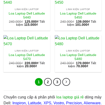
LINH KIỆN LAPTOP
LINH KIỆN LAPTOP
Loa Laptop Dell Latitude
Loa Laptop Dell Latitude
5440
5450
240.000
₫
125.000
₫
Tiết
240.000
₫
139.000
₫
Tiết
kiệm
115.000
₫
kiệm
101.000
₫
LINH KIỆN LAPTOP
LINH KIỆN LAPTOP
Loa Laptop Dell Latitude
Loa Laptop Dell Latitude
5470
5480
240.000
₫
220.000
₫
Tiết
240.000
₫
170.000
₫
Tiết
kiệm
20.000
₫
kiệm
70.000
₫
1
2
3
Chuyên cung cấp & phân phối
loa laptop giá rẻ
dòng máy
Dell:
Inspiron, Latitude, XPS, Vostro, Precision, Alienware.