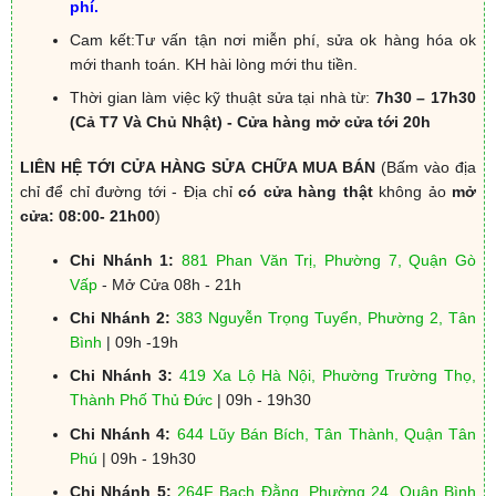
phí.
Cam kết:Tư vấn tận nơi miễn phí, sửa ok hàng hóa ok
mới thanh toán. KH hài lòng mới thu tiền.
Thời gian làm việc kỹ thuật sửa tại nhà từ:
7h30 – 17h30
(Cả T7 Và Chủ Nhật) - Cửa hàng mở cửa tới 20h
LIÊN HỆ TỚI CỬA HÀNG SỬA CHỮA MUA BÁN
(Bấm vào địa
chỉ để chỉ đường tới - Địa chỉ
có cửa hàng thật
không ảo
mở
cửa: 08:00- 21h00
)
Chi Nhánh 1:
881 Phan Văn Trị, Phường 7, Quận Gò
Vấp
- Mở Cửa 08h - 21h
Chi Nhánh 2:
383 Nguyễn Trọng Tuyển, Phường 2, Tân
Bình
| 09h -19h
Chi Nhánh 3:
419 Xa Lộ Hà Nội, Phường Trường Thọ,
Thành Phố Thủ Đức
| 09h - 19h30
Chi Nhánh 4:
644 Lũy Bán Bích, Tân Thành, Quận Tân
Phú
| 09h - 19h30
Chi Nhánh 5:
264F Bạch Đằng, Phường 24, Quận Bình