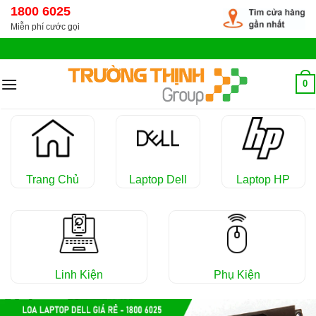
Chuyển
1800 6025
đến
Miễn phí cước gọi
nội
dung
0
Trang Chủ
Laptop Dell
Laptop HP
Linh Kiện
Phụ Kiện