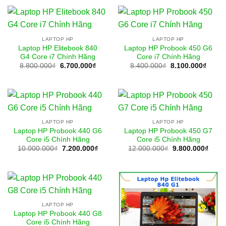
15.600.000₫.
là:
8.900.000₫.
là:
12.300.000₫.
7.500
LAPTOP HP
LAPTOP HP
Laptop HP Elitebook 840
Laptop HP Probook 450 G6
G4 Core i7 Chính Hãng
Core i7 Chính Hãng
Giá
Giá
Giá
Giá
8.800.000
₫
6.700.000
₫
8.400.000
₫
8.100.000
₫
gốc
hiện
gốc
hiện
là:
tại
là:
tại
8.800.000₫.
là:
8.400.000₫.
là:
6.700.000₫.
8.100
LAPTOP HP
LAPTOP HP
Laptop HP Probook 440 G6
Laptop HP Probook 450 G7
Core i5 Chính Hãng
Core i5 Chính Hãng
Giá
Giá
Giá
Giá
10.000.000
₫
7.200.000
₫
12.000.000
₫
9.800.000
₫
gốc
hiện
gốc
hiện
là:
tại
là:
tại
10.000.000₫.
là:
12.000.000₫.
là:
7.200.000₫.
9.800
LAPTOP HP
Laptop HP Probook 440 G8
Core i5 Chính Hãng