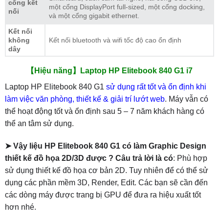
cổng kết
một cổng DisplayPort full-sized, một cổng docking,
nối
và một cổng gigabit ethernet.
Kết nối
không
Kết nối bluetooth và wifi tốc độ cao ổn định
dây
【Hiệu năng】Laptop HP Elitebook 840 G1 i7
Laptop HP Elitebook 840 G1
sử dụng rất tốt và ổn định khi
làm việc văn phòng, thiết kế & giải trí lướt web
. Máy vẫn có
thể hoạt động tốt và ổn định sau 5 – 7 năm khách hàng có
thể an tâm sử dụng.
➤
Vậy liệu HP Elitebook 840 G1 có làm Graphic Design
thiết kế đồ họa 2D/3D được ?
Câu trả lời là có
: Phù hợp
sử dụng thiết kế đồ họa cơ bản 2D. Tuy nhiên để có thể sử
dụng các phần mềm 3D, Render, Edit. Các bạn sẽ cần đến
các dòng máy được trang bị GPU để đưa ra hiệu xuất tốt
hơn nhé.