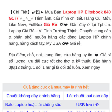
【Chi Tiết】✔️1️⃣➤ Mua Bán
Laptop HP Elitebook 840
G1 i7
⭐_⭐_⭐ Hình ảnh, cấu hình chi tiết. Hàng Cũ, Mới,
Like New, FullBox
Giá Rẻ
❎❤️ Gần đây ở tại Tphcm.
Laptop Giá Rẻ – Vi Tính Trường Thịnh. Chuyên cung cấp
& phân phối nguồn hàng các dòng Laptop HP chính
hãng, hàng xách tay, Mỹ USA ❎❤️ Giá rẻ.
Địa điểm, chỗ, nơi, trung tâm, cửa hàng uy tín. ❤️ Giá sỉ
số lượng, ưu đãi cực tốt cho thợ & kỹ thuật. Bảo hành
3|6|12 tháng. 1 đổi 1 hư gì là đổi đó luôn. Xem ngay
Quà tặng cực đã mua máy là rinh hết
Chuột không dây chính hãng
Lót chuột loại cao cấp
USB lưu trữ
Balo Laptop hoặc túi chống sốc