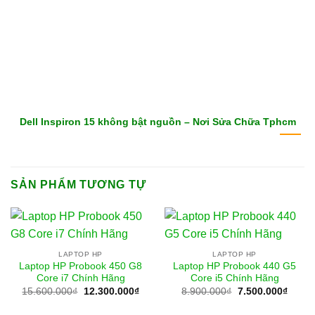
Dell Inspiron 15 không bật nguồn – Nơi Sửa Chữa Tphcm
SẢN PHẨM TƯƠNG TỰ
LAPTOP HP
LAPTOP HP
Laptop HP Probook 450 G8
Laptop HP Probook 440 G5
Core i7 Chính Hãng
Core i5 Chính Hãng
Giá
Giá
Giá
Giá
15.600.000
₫
12.300.000
₫
8.900.000
₫
7.500.000
₫
gốc
hiện
gốc
hiện
là:
tại
là:
tại