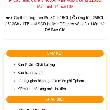
✔️ Cấu hình: Core i7 4600U Ram 4GB ổ cứng 128GB
Màn hình 14inch HD
❤️➤ Có thể nâng ram lên 8Gb, 16Gb | Ổ cứng lên 256Gb
/ 512Gb / 1TB loại SSD hoặc HDD theo yêu cầu. Liên Hệ
Để Báo Giá
CAM KẾT
Sản Phẩm Chất Lượng
Bảo hành uy tín.
Lắp đặt giao hàng tại nhà miễn phí Tphcm.
Kiểm test hài lòng mới thu tiền.
KHÁC BIỆT