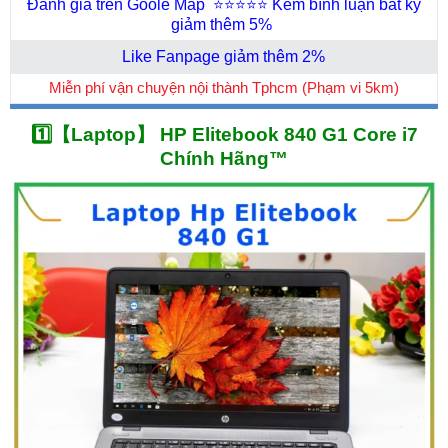
Đánh giá trên Goole Map
⭐⭐⭐⭐⭐
Kèm bình luận bất kỳ
giảm thêm 5%
Like Fanpage giảm thêm 2%
Miễn phí vận chuyện nội thành Tphcm (Phạm vi 5km)
1️⃣【Laptop】 HP Elitebook 840 G1 Core i7
Chính Hãng™