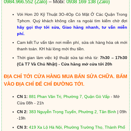
0984.966.552
(Zalo)
– Mobi:
0938 169 138
(Zalo)
Với Hơn 20 Kỹ Thuật 3O-4Op Có Mặt Ở Các Quận Trong
Tphcm. Quý khách không cần ra ngoài tìm kiếm chờ đợi
hãy gọi thợ tới sửa, Giao hàng nhanh, tư vấn miễn
phí.
Cam kết:Tư vấn tận nơi miễn phí, sửa ok hàng hóa ok mới
thanh toán. KH hài lòng mới thu tiền.
Thời gian làm việc kỹ thuật sửa tại nhà từ:
7h30 – 17h30
(Cả T7 Và Chủ Nhật) - Cửa hàng mở cửa tới 20h
ĐỊA CHỈ TỚI CỬA HÀNG MUA BÁN SỬA CHỮA. BẤM
VÀO ĐỊA CHỈ ĐỂ CHỈ ĐƯỜNG TỚI.
CN 1:
881 Phan Văn Trị, Phường 7, Quận Gò Vấp
- Mở
Cửa 08h - 21h
CN 2:
383 Nguyễn Trọng Tuyển, Phường 2, Tân Bình
| 09h
-19h
CN 3:
419 Xa Lộ Hà Nội, Phường Trường Thọ, Thành Phố