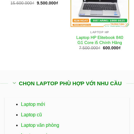
Giá
Giá
15.600.000
₫
9.500.000
₫
gốc
hiện
là:
tại
15.600.000₫.
là:
9.500.000₫.
LAPTOP HP
Laptop HP Elitebook 840
G1 Core i5 Chính Hãng
Giá
Giá
7.500.000
₫
600.000
₫
gốc
hiện
là:
tại
7.500.000₫.
là:
600.00
CHỌN LAPTOP PHÙ HỢP VỚI NHU CẦU
Laptop mới
Laptop cũ
Laptop văn phòng