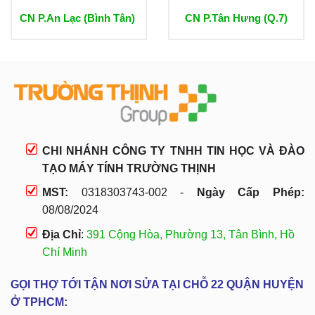
CN P.An Lạc (Bình Tân)
CN P.Tân Hưng (Q.7)
CHI NHÁNH CÔNG TY TNHH TIN HỌC VÀ ĐÀO
TẠO MÁY TÍNH TRƯỜNG THỊNH
MST:
0318303743-002 -
Ngày Cấp Phép:
08/08/2024
Địa Chỉ
:
391 Cộng Hòa, Phường 13, Tân Bình, Hồ
Chí Minh
GỌI THỢ TỚI TẬN NƠI SỬA TẠI CHỖ 22 QUẬN HUYỆN
Ở TPHCM: