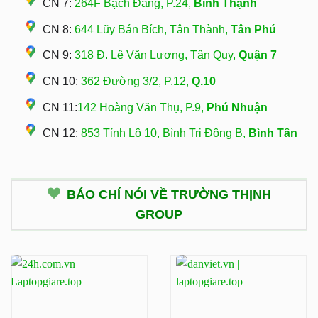
CN 7:
264F Bạch Đằng, P.24,
Bình Thạnh
CN 8:
644 Lũy Bán Bích, Tân Thành,
Tân Phú
CN 9:
318 Đ. Lê Văn Lương, Tân Quy,
Quận 7
CN 10:
362 Đường 3/2, P.12,
Q.10
CN 11:
142 Hoàng Văn Thụ, P.9,
Phú Nhuận
CN 12:
853 Tỉnh Lộ 10, Bình Trị Đông B,
Bình Tân
BÁO CHÍ NÓI VỀ TRƯỜNG THỊNH
GROUP