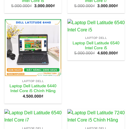
Intel Core i5
Intel Core i7
Giá
Giá
Giá
Giá
5.000.000
₫
3.000.000
₫
5.000.000
₫
3.000.000
₫
gốc
hiện
gốc
hiện
là:
tại
là:
tại
5.000.000₫.
là:
5.000.000₫.
là:
3.000.000₫.
3.000
LAPTOP DELL
Laptop Dell Latitude 6540
Intel Core i5
Giá
Giá
5.000.000
₫
4.600.000
₫
gốc
hiện
là:
tại
5.000.000₫.
là:
4.600
LAPTOP DELL
Laptop Dell Latitude 6440
Intel Core i5 Chính Hãng
4.500.000
₫
LAPTOP DELL
LAPTOP DELL