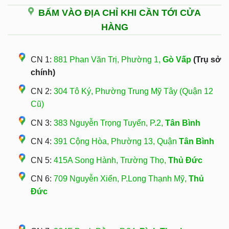
BẤM VÀO ĐỊA CHỈ KHI CẦN TỚI CỬA
HÀNG
CN 1:
881 Phan Văn Trị, Phường 1,
Gò Vấp
(Trụ sở
chính)
CN 2:
304 Tô Ký, Phường Trung Mỹ Tây (Quận 12
Cũ)
CN 3:
383 Nguyễn Trọng Tuyển, P.2,
Tân Bình
CN 4:
391 Cộng Hòa, Phường 13, Quận
Tân Bình
CN 5:
415A Song Hành, Trường Thọ,
Thủ Đức
CN 6:
709 Nguyễn Xiển, P.Long Thạnh Mỹ,
Thủ
Đức