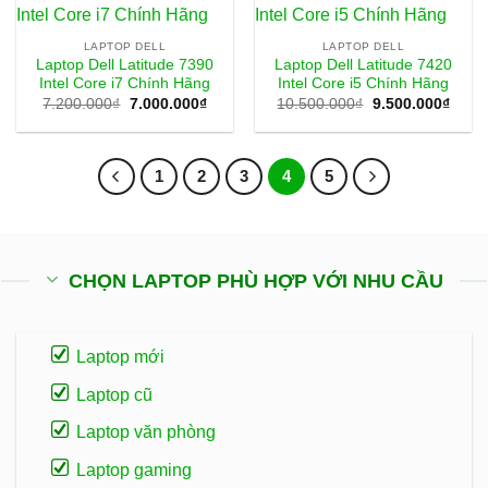
LAPTOP DELL
LAPTOP DELL
Laptop Dell Latitude 7390
Laptop Dell Latitude 7420
Intel Core i7 Chính Hãng
Intel Core i5 Chính Hãng
Giá
Giá
Giá
Giá
7.200.000
₫
7.000.000
₫
10.500.000
₫
9.500.000
₫
gốc
hiện
gốc
hiện
là:
tại
là:
tại
7.200.000₫.
là:
10.500.000₫.
là:
7.000.000₫.
9.500
1
2
3
4
5
CHỌN LAPTOP PHÙ HỢP VỚI NHU CẦU
Laptop mới
Laptop cũ
Laptop văn phòng
Laptop gaming