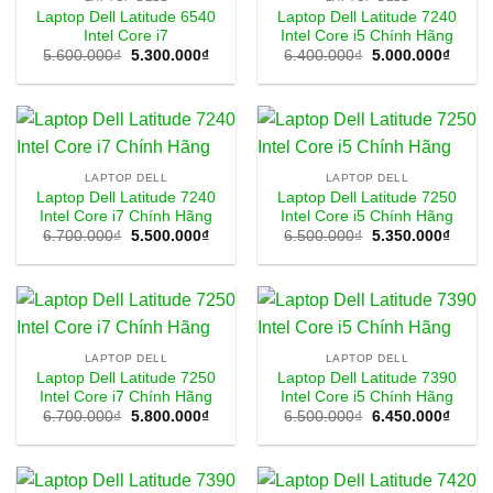
Laptop Dell Latitude 6540
Laptop Dell Latitude 7240
Intel Core i7
Intel Core i5 Chính Hãng
Giá
Giá
Giá
Giá
5.600.000
₫
5.300.000
₫
6.400.000
₫
5.000.000
₫
gốc
hiện
gốc
hiện
là:
tại
là:
tại
5.600.000₫.
là:
6.400.000₫.
là:
5.300.000₫.
5.000
LAPTOP DELL
LAPTOP DELL
Laptop Dell Latitude 7240
Laptop Dell Latitude 7250
Intel Core i7 Chính Hãng
Intel Core i5 Chính Hãng
Giá
Giá
Giá
Giá
6.700.000
₫
5.500.000
₫
6.500.000
₫
5.350.000
₫
gốc
hiện
gốc
hiện
là:
tại
là:
tại
6.700.000₫.
là:
6.500.000₫.
là:
5.500.000₫.
5.350
LAPTOP DELL
LAPTOP DELL
Laptop Dell Latitude 7250
Laptop Dell Latitude 7390
Intel Core i7 Chính Hãng
Intel Core i5 Chính Hãng
Giá
Giá
Giá
Giá
6.700.000
₫
5.800.000
₫
6.500.000
₫
6.450.000
₫
gốc
hiện
gốc
hiện
là:
tại
là:
tại
6.700.000₫.
là:
6.500.000₫.
là:
5.800.000₫.
6.450