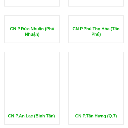
CN P.Đức Nhuận (Phú
CN P.Phú Thọ Hòa (Tân
Nhuận)
Phú)
CN P.An Lạc (Bình Tân)
CN P.Tân Hưng (Q.7)