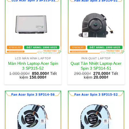
LCD MÀN HÌNH LAPTOP
FAN QUẠT LAPTOP
Màn Hình Laptop Acer Spin
Quạt Tản Nhiệt Laptop Acer
3 SP315-52
Spin 3 SP314-51
1.000.000
₫
850.000
₫
Tiết
290.000
₫
270.000
₫
Tiết
kiệm
150.000
₫
kiệm
20.000
₫