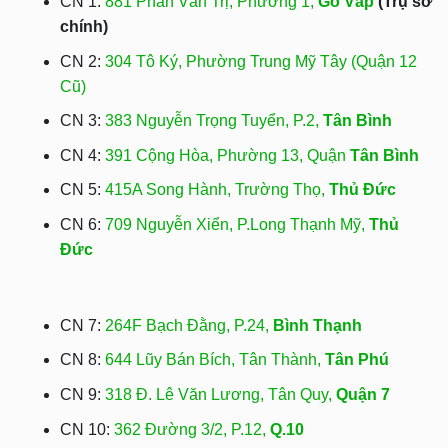
CN 1:
881 Phan Văn Trị, Phường 1,
Gò Vấp
(Trụ sở
chính)
CN 2:
304 Tô Ký, Phường Trung Mỹ Tây (Quận 12
Cũ)
CN 3:
383 Nguyễn Trọng Tuyển, P.2,
Tân Bình
CN 4:
391 Cộng Hòa, Phường 13, Quận
Tân Bình
CN 5:
415A Song Hành, Trường Thọ,
Thủ Đức
CN 6:
709 Nguyễn Xiển, P.Long Thạnh Mỹ,
Thủ
Đức
CN 7:
264F Bạch Đằng, P.24,
Bình Thạnh
CN 8:
644 Lũy Bán Bích, Tân Thành,
Tân Phú
CN 9:
318 Đ. Lê Văn Lương, Tân Quy,
Quận 7
CN 10:
362 Đường 3/2, P.12,
Q.10