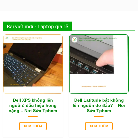
Bài viết mới - Laptop giá rẻ
Dell XPS không lên
Dell Latitude bật không
nguồn: dấu hiệu hỏng
lên nguồn do đâu? – Nơi
nặng – Nơi Sửa Tphcm
Sửa Tphcm
XEM THÊM
XEM THÊM