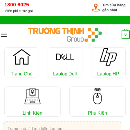
Chuyển
1800 6025
đến
Miễn phí cước gọi
nội
dung
0
Trang Chủ
Laptop Dell
Laptop HP
Linh Kiện
Phụ Kiện
Trang chủ
/
Linh kiện Laptop