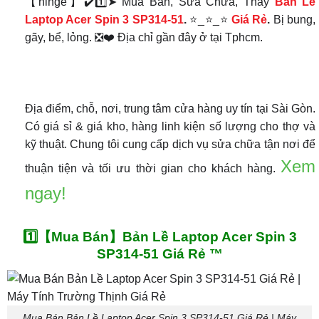
【hinge】✔️1️⃣➤ Mua Bán, Sửa Chữa, Thay
Bản Lề
Laptop Acer Spin 3 SP314-51
.
⭐_⭐_⭐
Giá Rẻ
.
Bị bung,
gãy, bể, lỏng. ❎❤️ Địa chỉ gần đây ở tại Tphcm.
Địa điểm, chỗ, nơi, trung tâm cửa hàng uy tín tại Sài Gòn.
Có giá sỉ & giá kho, hàng linh kiện số lượng cho thợ và
kỹ thuật. Chung tôi cung cấp dịch vụ sửa chữa tận nơi để
Xem
thuận tiện và tối ưu thời gian cho khách hàng.
ngay!
1️⃣【Mua Bán】Bản Lề Laptop Acer Spin 3
SP314-51 Giá Rẻ ™
Mua Bán Bản Lề Laptop Acer Spin 3 SP314-51 Giá Rẻ | Máy