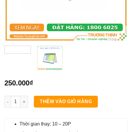
250.000
₫
Bản Lề Laptop Acer Spin 3 SP314-51 số lượng
THÊM VÀO GIỎ HÀNG
Thời gian thay: 10 – 20P