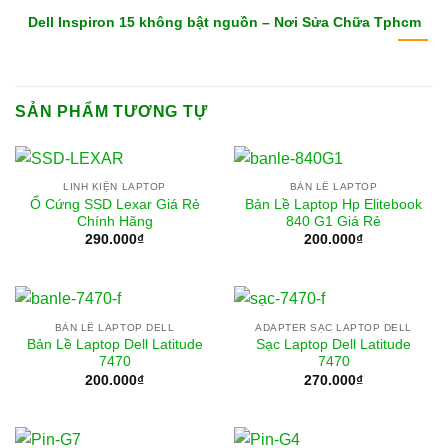
Dell Inspiron 15 không bật nguồn – Nơi Sửa Chữa Tphcm
SẢN PHẨM TƯƠNG TỰ
LINH KIỆN LAPTOP
BẢN LỀ LAPTOP
Ổ Cứng SSD Lexar Giá Rẻ
Bản Lề Laptop Hp Elitebook
Chính Hãng
840 G1 Giá Rẻ
290.000
₫
200.000
₫
BẢN LỀ LAPTOP DELL
ADAPTER SẠC LAPTOP DELL
Bản Lề Laptop Dell Latitude
Sạc Laptop Dell Latitude
7470
7470
200.000
₫
270.000
₫