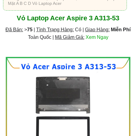
Mặt A B C D Vỏ Laptop Acer
Vỏ Laptop Acer Aspire 3 A313-53
Đã Bán:
>
75
|
Tình Trạng Hàng:
Có |
Giao Hàng:
Miễn Phí
Toàn Quốc |
Mã Giảm Giá:
Xem Ngay