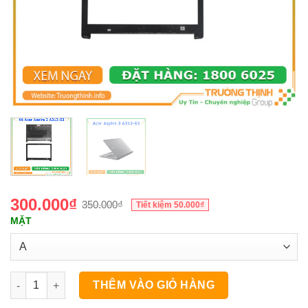
300.000
₫
350.000
₫
Tiết kiệm
50.000
₫
MẶT
Vỏ Laptop Acer Aspire 3 A313-53 số lượng
THÊM VÀO GIỎ HÀNG