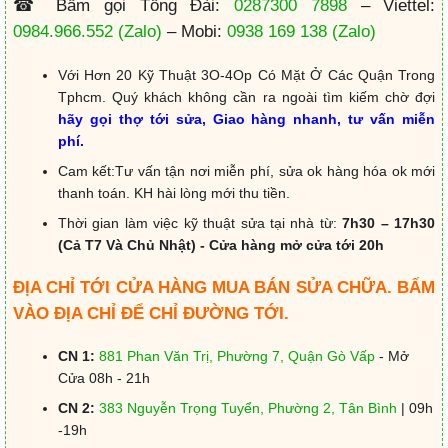
☎ Bấm gọi Tổng Đài:
0287300 7898
– Viettel:
0984.966.552
(Zalo)
– Mobi:
0938 169 138
(Zalo)
Với Hơn 20 Kỹ Thuật 3O-4Op Có Mặt Ở Các Quận Trong
Tphcm. Quý khách không cần ra ngoài tìm kiếm chờ đợi
hãy gọi thợ tới sửa, Giao hàng nhanh, tư vấn miễn
phí.
Cam kết:Tư vấn tận nơi miễn phí, sửa ok hàng hóa ok mới
thanh toán. KH hài lòng mới thu tiền.
Thời gian làm việc kỹ thuật sửa tại nhà từ:
7h30 – 17h30
(Cả T7 Và Chủ Nhật) - Cửa hàng mở cửa tới 20h
ĐỊA CHỈ TỚI CỬA HÀNG MUA BÁN SỬA CHỮA. BẤM
VÀO ĐỊA CHỈ ĐỂ CHỈ ĐƯỜNG TỚI.
CN 1:
881 Phan Văn Trị, Phường 7, Quận Gò Vấp
- Mở
Cửa 08h - 21h
CN 2:
383 Nguyễn Trọng Tuyển, Phường 2, Tân Bình
| 09h
-19h