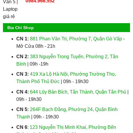
0984.966.552
Địa Chỉ Shop
CN 1:
881 Phan Văn Trị, Phường 7, Quận Gò Vấp
-
Mở Cửa 08h - 21h
CN 2:
383 Nguyễn Trọng Tuyển, Phường 2, Tân
Bình
| 09h -19h
CN 3:
419 Xa Lộ Hà Nội, Phường Trường Thọ,
Thành Phố Thủ Đức
| 09h - 19h30
CN 4:
644 Lũy Bán Bích, Tân Thành, Quận Tân Phú
|
09h - 19h30
CN 5:
264F Bạch Đằng, Phường 24, Quận Bình
Thạnh
| 09h - 19h30
CN 6
:
123 Nguyễn Thị Minh Khai, Phường Bến