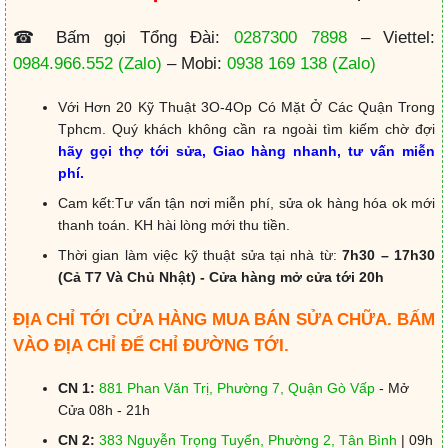
☎ Bấm gọi Tổng Đài:
0287300 7898
– Viettel:
0984.966.552
(Zalo)
– Mobi:
0938 169 138
(Zalo)
Với Hơn 20 Kỹ Thuật 3O-4Op Có Mặt Ở Các Quận Trong
Tphcm. Quý khách không cần ra ngoài tìm kiếm chờ đợi
hãy gọi thợ tới sửa, Giao hàng nhanh, tư vấn miễn
phí.
Cam kết:Tư vấn tận nơi miễn phí, sửa ok hàng hóa ok mới
thanh toán. KH hài lòng mới thu tiền.
Thời gian làm việc kỹ thuật sửa tại nhà từ:
7h30 – 17h30
(Cả T7 Và Chủ Nhật) - Cửa hàng mở cửa tới 20h
ĐỊA CHỈ TỚI CỬA HÀNG MUA BÁN SỬA CHỮA. BẤM
VÀO ĐỊA CHỈ ĐỂ CHỈ ĐƯỜNG TỚI.
CN 1:
881 Phan Văn Trị, Phường 7, Quận Gò Vấp
- Mở
Cửa 08h - 21h
CN 2:
383 Nguyễn Trọng Tuyển, Phường 2, Tân Bình
| 09h