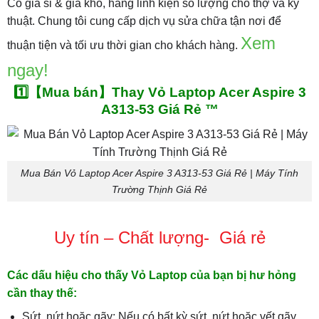
Có giá sỉ & giá kho, hàng linh kiện số lượng cho thợ và kỹ
thuật. Chung tôi cung cấp dịch vụ sửa chữa tận nơi để
Xem
thuận tiện và tối ưu thời gian cho khách hàng.
ngay!
1️⃣【Mua bán】Thay Vỏ Laptop Acer Aspire 3
A313-53 Giá Rẻ ™
Mua Bán Vỏ Laptop Acer Aspire 3 A313-53 Giá Rẻ | Máy Tính
Trường Thịnh Giá Rẻ
Uy tín – Chất lượng- Giá rẻ
Các dấu hiệu cho thấy Vỏ Laptop của bạn bị hư hỏng
cần thay thế:
Sứt, nứt hoặc gãy: Nếu có bất kỳ sứt, nứt hoặc vết gãy