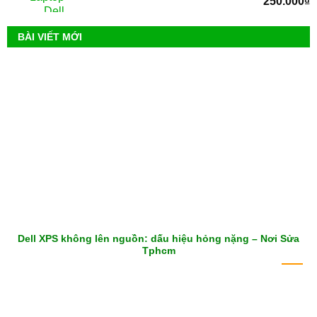
250.000
₫
BÀI VIẾT MỚI
Dell XPS không lên nguồn: dấu hiệu hỏng nặng – Nơi Sửa
Tphcm