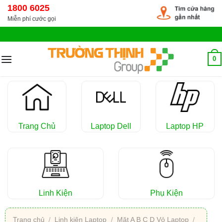
Chuyển
1800 6025
đến
Miễn phí cước gọi
nội
dung
0
Trang Chủ
Laptop Dell
Laptop HP
Linh Kiện
Phụ Kiện
Trang chủ
/
Linh kiện Laptop
/
Mặt A B C D Vỏ Laptop
/