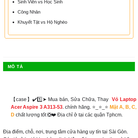
Sinh Viên vs Học Sinh
Công Nhân
Khuyết Tật vs Hộ Nghèo
MÔ TẢ
【case】✔️1️⃣➤ Mua bán, Sửa Chữa, Thay
Vỏ Laptop
Acer Aspire 3 A313-53
. chính hãng. ⭐_⭐_⭐
Mặt A, B, C,
D
chất lượng tốt ❎❤️ Địa chỉ ở tại các quận Tphcm.
Địa điểm, chỗ, nơi, trung tâm cửa hàng uy tín tại Sài Gòn.