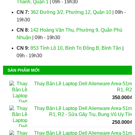
Thành, Quận 1
| 09h - 19h30
CN 7:
362 Đường 3/2, Phường 12, Quận 10
| 09h -
19h30
CN 8:
142 Hoàng Văn Thụ, Phường 9, Quận Phú
Nhuận
| 09h - 19h30
CN 9:
853 Tỉnh Lộ 10, Bình Trị Đông B, Bình Tân
|
09h - 19h30
SẢN PHẨM MỚI
Thay Bản Lề Laptop Dell Alienware Area-51m
R1, R2
350.000
₫
Thay Bản Lề Laptop Dell Alienware Area-51m
R1, R2 - Sửa Gãy Trụ, Bung Vỏ Uy Tín
250.000
₫
Thay Bản Lề Laptop Dell Alienware Area-51m