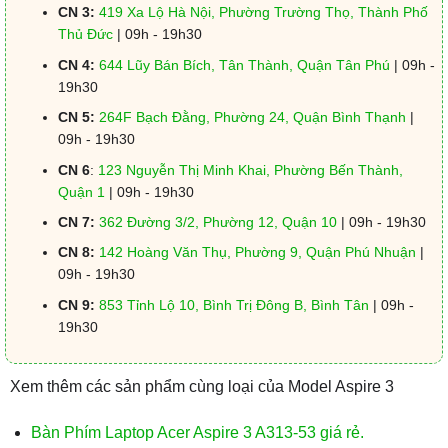
CN 3:
419 Xa Lộ Hà Nội, Phường Trường Thọ, Thành Phố
Thủ Đức
| 09h - 19h30
CN 4:
644 Lũy Bán Bích, Tân Thành, Quận Tân Phú
| 09h -
19h30
CN 5:
264F Bạch Đằng, Phường 24, Quận Bình Thạnh
|
09h - 19h30
CN 6
:
123 Nguyễn Thị Minh Khai, Phường Bến Thành,
Quận 1
| 09h - 19h30
CN 7:
362 Đường 3/2, Phường 12, Quận 10
| 09h - 19h30
CN 8:
142 Hoàng Văn Thụ, Phường 9, Quận Phú Nhuận
|
09h - 19h30
CN 9:
853 Tỉnh Lộ 10, Bình Trị Đông B, Bình Tân
| 09h -
19h30
Xem thêm các sản phẩm cùng loại của Model Aspire 3
Bàn Phím Laptop Acer Aspire 3 A313-53 giá rẻ.