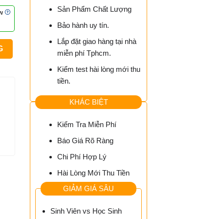
Sản Phẩm Chất Lượng
ew
iá
Bảo hành uy tín.
ện
i
Lắp đặt giao hàng tại nhà
:
G
miễn phí Tphcm.
0.000₫.
Kiểm test hài lòng mới thu
tiền.
KHÁC BIỆT
Kiểm Tra Miễn Phí
Báo Giá Rõ Ràng
Chi Phí Hợp Lý
Hài Lòng Mới Thu Tiền
GIẢM GIÁ SÂU
Sinh Viên vs Học Sinh