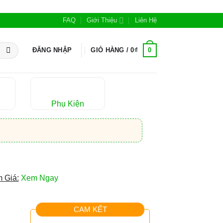
FAQ
Giới Thiệu
Liên Hệ
0
ĐĂNG NHẬP
GIỎ HÀNG /
0
₫
Phụ Kiện
 Giá:
Xem Ngay
CAM KẾT