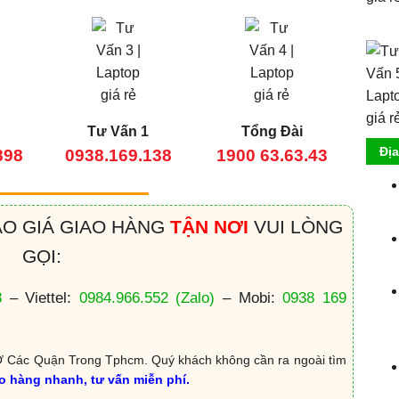
Tư Vấn 1
Tổng Đài
Đị
898
0938.169.138
1900 63.63.43
ÁO GIÁ GIAO HÀNG
TẬN NƠI
VUI LÒNG
GỌI:
8
– Viettel:
0984.966.552
(Zalo)
– Mobi:
0938 169
 Các Quận Trong Tphcm. Quý khách không cần ra ngoài tìm
ao hàng nhanh, tư vấn miễn phí.