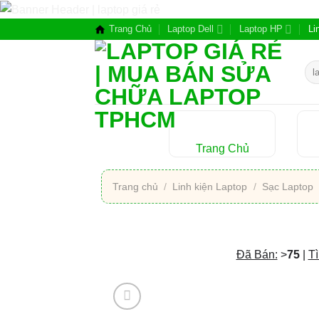
Chuyển
đến
Trang Chủ
Laptop Dell
Laptop HP
Li
nội
dung
Tìm
kiế
Trang Chủ
Trang chủ
/
Linh kiện Laptop
/
Sạc Laptop
Đã Bán:
>
75
|
Tì