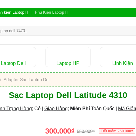
nh kiện Laptop
Phụ Kiện Laptop
m:
Laptop Dell
Laptop HP
Linh Kiện
/
Adapter Sạc Laptop Dell
Sạc Laptop Dell Latitude 4310
nh Trạng Hàng:
Có |
Giao Hàng:
Miễn Phí
Toàn Quốc |
Mã Giảm
300.000
₫
550.000
₫
Tiết kiệm
250.000
₫