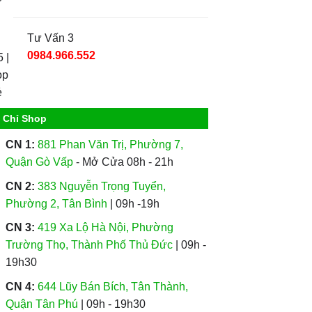
Tư Vấn 3
0984.966.552
a Chỉ Shop
CN 1:
881 Phan Văn Trị, Phường 7,
Quận Gò Vấp
- Mở Cửa 08h - 21h
CN 2:
383 Nguyễn Trọng Tuyển,
Phường 2, Tân Bình
| 09h -19h
CN 3:
419 Xa Lộ Hà Nội, Phường
Trường Thọ, Thành Phố Thủ Đức
| 09h -
19h30
CN 4:
644 Lũy Bán Bích, Tân Thành,
Quận Tân Phú
| 09h - 19h30