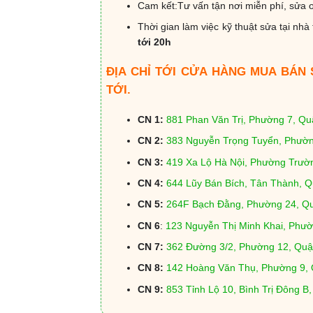
Cam kết:Tư vấn tận nơi miễn phí, sửa o
Thời gian làm việc kỹ thuật sửa tại nhà 
tới 20h
ĐỊA CHỈ TỚI CỬA HÀNG MUA BÁN
TỚI.
CN 1:
881 Phan Văn Trị, Phường 7, Q
CN 2:
383 Nguyễn Trọng Tuyển, Phườn
CN 3:
419 Xa Lộ Hà Nội, Phường Trườ
CN 4:
644 Lũy Bán Bích, Tân Thành, 
CN 5:
264F Bạch Đằng, Phường 24, Q
CN 6
:
123 Nguyễn Thị Minh Khai, Phư
CN 7:
362 Đường 3/2, Phường 12, Quậ
CN 8:
142 Hoàng Văn Thụ, Phường 9,
CN 9:
853 Tỉnh Lộ 10, Bình Trị Đông B