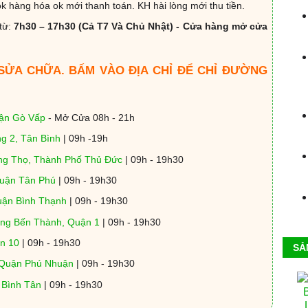
k hàng hóa ok mới thanh toán. KH hài lòng mới thu tiền.
từ:
7h30 – 17h30 (Cả T7 Và Chủ Nhật) - Cửa hàng mở cửa
 SỬA CHỮA. BẤM VÀO ĐỊA CHỈ ĐỂ CHỈ ĐƯỜNG
uận Gò Vấp
- Mở Cửa 08h - 21h
g 2, Tân Bình
| 09h -19h
ng Thọ, Thành Phố Thủ Đức
| 09h - 19h30
Quận Tân Phú
| 09h - 19h30
uận Bình Thạnh
| 09h - 19h30
ờng Bến Thành, Quận 1
| 09h - 19h30
n 10
| 09h - 19h30
SẢ
 Quận Phú Nhuận
| 09h - 19h30
, Bình Tân
| 09h - 19h30