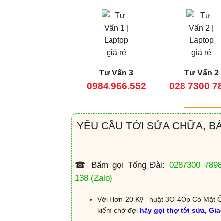
Tư Vấn 3
Tư Vấn 2
0984.966.552
028 7300 7
YÊU CẦU TỚI SỬA CHỮA, B
☎ Bấm gọi Tổng Đài:
0287300 789
138
(Zalo)
Với Hơn 20 Kỹ Thuật 3O-4Op Có Mặt Ở
kiếm chờ đợi
hãy gọi thợ tới sửa, Gi