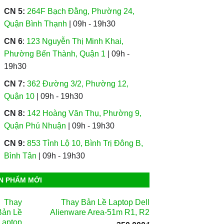
CN 5:
264F Bạch Đằng, Phường 24,
Quận Bình Thạnh
| 09h - 19h30
CN 6
:
123 Nguyễn Thị Minh Khai,
Phường Bến Thành, Quận 1
| 09h -
19h30
CN 7:
362 Đường 3/2, Phường 12,
Quận 10
| 09h - 19h30
CN 8:
142 Hoàng Văn Thụ, Phường 9,
Quận Phú Nhuận
| 09h - 19h30
CN 9:
853 Tỉnh Lộ 10, Bình Trị Đông B,
Bình Tân
| 09h - 19h30
N PHẨM MỚI
Thay Bản Lề Laptop Dell
Alienware Area-51m R1, R2