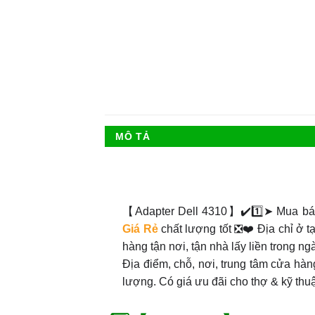
MÔ TẢ
【Adapter Dell 4310】✔️1️⃣➤ Mua b
Giá Rẻ
chất lượng tốt ❎❤️ Địa chỉ ở 
hàng tận nơi, tận nhà lấy liền trong ng
Địa điểm, chỗ, nơi, trung tâm cửa hàng
lượng. Có giá ưu đãi cho thợ & kỹ thu