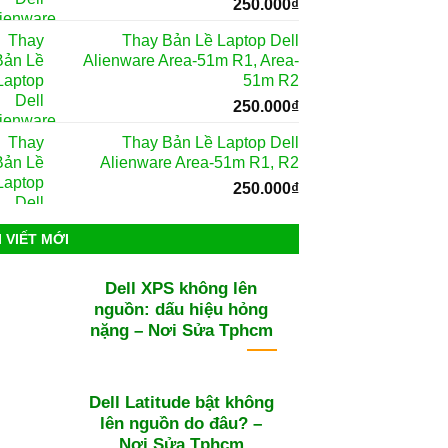
250.000
₫
Thay Bản Lề Laptop Dell
Alienware Area-51m R1, Area-
51m R2
250.000
₫
Thay Bản Lề Laptop Dell
Alienware Area-51m R1, R2
250.000
₫
I VIẾT MỚI
Dell XPS không lên
nguồn: dấu hiệu hỏng
nặng – Nơi Sửa Tphcm
Dell Latitude bật không
lên nguồn do đâu? –
Nơi Sửa Tphcm