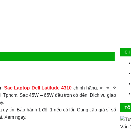
CH
án
Sạc Laptop Dell Latitude 4310
chính hãng. ⭐_⭐_⭐
tại Tphcm. Sạc 45W – 65W đầu tròn có đèn. Dịch vụ giao
ày.
TỔ
 uy tín. Bảo hành 1 đổi 1 nếu có lỗi. Cung cấp giá sỉ số
ật. Xem ngay.