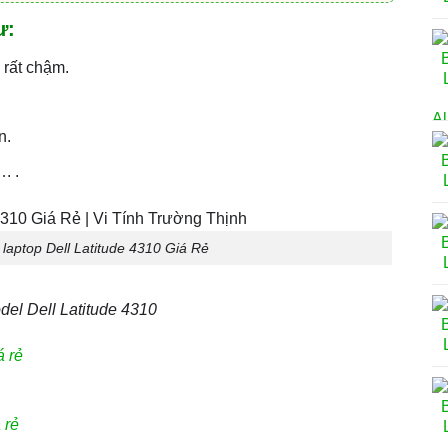
ư:
 rất chậm.
n.
. .
laptop Dell Latitude 4310 Giá Rẻ
el Dell Latitude 4310
á rẻ
 rẻ