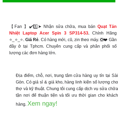
【Fan 】✔️1️⃣➤ Nhận sửa chữa, mua bán
Quạt Tản
Nhiệt
Laptop Acer Spin 3 SP314-53
.
Chính Hãng
⭐_⭐_⭐.
Giá Rẻ
. Có hàng mới, cũ, zin theo máy. ❎❤️ Gần
đây ở tại Tphcm. Chuyên cung cấp và phân phối số
lượng các đơn hàng lớn.
Địa điểm, chỗ, nơi, trung tâm cửa hàng uy tín tại Sà
Gòn. Có giá sỉ & giá kho, hàng linh kiện số lượng ch
thợ và kỹ thuật. Chung tôi cung cấp dịch vụ sửa chữ
tận nơi để thuận tiện và tối ưu thời gian cho khác
Xem ngay!
hàng.