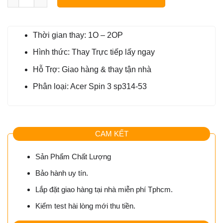
270.000₫.
290.000₫.
350.000₫.
Thời gian thay: 1O – 2OP
Hình thức: Thay Trực tiếp lấy ngay
Hỗ Trợ: Giao hàng & thay tận nhà
Phân loại: Acer Spin 3 sp314-53
CAM KẾT
Sản Phẩm Chất Lượng
Bảo hành uy tín.
Lắp đặt giao hàng tại nhà miễn phí Tphcm.
Kiểm test hài lòng mới thu tiền.