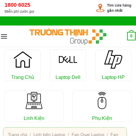
Chuyển
1800 6025
đến
Miễn phí cước gọi
nội
dung
0
Trang Chủ
Laptop Dell
Laptop HP
Linh Kiện
Phụ Kiện
Trang chủ
/
Linh kiện Laptop
/
Fan Quạt Laptop
/
Fan