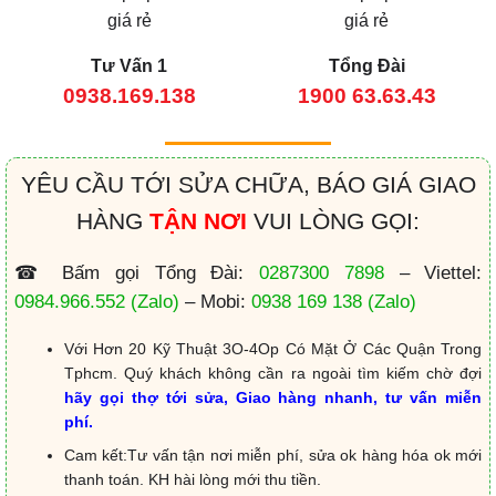
Tư Vấn 1
Tổng Đài
0938.169.138
1900 63.63.43
YÊU CẦU TỚI SỬA CHỮA, BÁO GIÁ GIAO
HÀNG
TẬN NƠI
VUI LÒNG GỌI:
☎ Bấm gọi Tổng Đài:
0287300 7898
– Viettel:
0984.966.552
(Zalo)
– Mobi:
0938 169 138
(Zalo)
Với Hơn 20 Kỹ Thuật 3O-4Op Có Mặt Ở Các Quận Trong
Tphcm. Quý khách không cần ra ngoài tìm kiếm chờ đợi
hãy gọi thợ tới sửa, Giao hàng nhanh, tư vấn miễn
phí.
Cam kết:Tư vấn tận nơi miễn phí, sửa ok hàng hóa ok mới
thanh toán. KH hài lòng mới thu tiền.