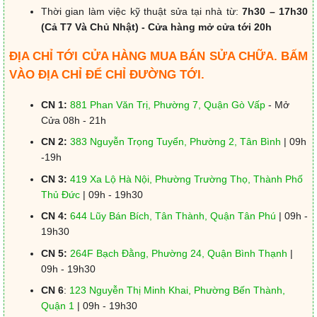
Thời gian làm việc kỹ thuật sửa tại nhà từ:
7h30 – 17h30
(Cả T7 Và Chủ Nhật) - Cửa hàng mở cửa tới 20h
ĐỊA CHỈ TỚI CỬA HÀNG MUA BÁN SỬA CHỮA. BẤM
VÀO ĐỊA CHỈ ĐỂ CHỈ ĐƯỜNG TỚI.
CN 1:
881 Phan Văn Trị, Phường 7, Quận Gò Vấp
- Mở
Cửa 08h - 21h
CN 2:
383 Nguyễn Trọng Tuyển, Phường 2, Tân Bình
| 09h
-19h
CN 3:
419 Xa Lộ Hà Nội, Phường Trường Thọ, Thành Phố
Thủ Đức
| 09h - 19h30
CN 4:
644 Lũy Bán Bích, Tân Thành, Quận Tân Phú
| 09h -
19h30
CN 5:
264F Bạch Đằng, Phường 24, Quận Bình Thạnh
|
09h - 19h30
CN 6
:
123 Nguyễn Thị Minh Khai, Phường Bến Thành,
Quận 1
| 09h - 19h30