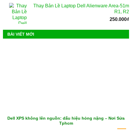
Thay Bản Lề Laptop Dell Alienware Area-51m
R1, R2
250.000
₫
BÀI VIẾT MỚI
Dell XPS không lên nguồn: dấu hiệu hỏng nặng – Nơi Sửa
Tphcm