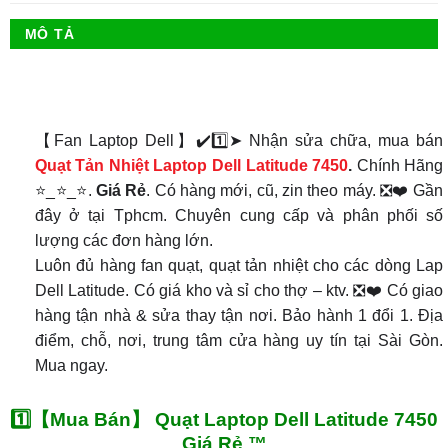
MÔ TẢ
【Fan Laptop Dell】✔️1️⃣➤ Nhận sửa chữa, mua bán
Quạt Tản Nhiệt
Laptop Dell Latitude 7450
.
Chính Hãng
⭐_⭐_⭐.
Giá Rẻ
. Có hàng mới, cũ, zin theo máy. ❎❤️ Gần
đây ở tại Tphcm. Chuyên cung cấp và phân phối số
lượng các đơn hàng lớn.
Luôn đủ hàng fan quạt, quạt tản nhiệt cho các dòng Lap
Dell Latitude. Có giá kho và sỉ cho thợ – ktv. ❎❤️ Có giao
hàng tận nhà & sửa thay tận nơi. Bảo hành 1 đổi 1. Địa
điểm, chỗ, nơi, trung tâm cửa hàng uy tín tại Sài Gòn.
Mua ngay.
1️⃣【Mua Bán】 Quạt Laptop Dell Latitude 7450
Giá Rẻ ™