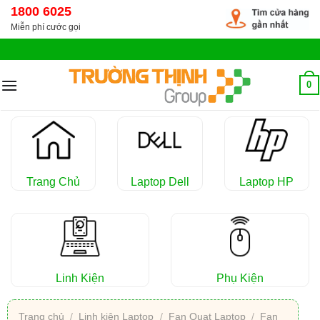
Chuyển
1800 6025
đến
Miễn phí cước gọi
nội
dung
0
Trang Chủ
Laptop Dell
Laptop HP
Linh Kiện
Phụ Kiện
Trang chủ
/
Linh kiện Laptop
/
Fan Quạt Laptop
/
Fan