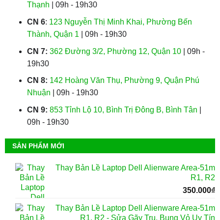
Thạnh
| 09h - 19h30
CN 6
:
123 Nguyễn Thị Minh Khai, Phường Bến
Thành, Quận 1
| 09h - 19h30
CN 7:
362 Đường 3/2, Phường 12, Quận 10
| 09h -
19h30
CN 8:
142 Hoàng Văn Thụ, Phường 9, Quận Phú
Nhuận
| 09h - 19h30
CN 9:
853 Tỉnh Lộ 10, Bình Trị Đông B, Bình Tân
|
09h - 19h30
SẢN PHẨM MỚI
Thay Bản Lề Laptop Dell Alienware Area-51m
R1, R2
350.000
₫
Thay Bản Lề Laptop Dell Alienware Area-51m
R1, R2 - Sửa Gãy Trụ, Bung Vỏ Uy Tín