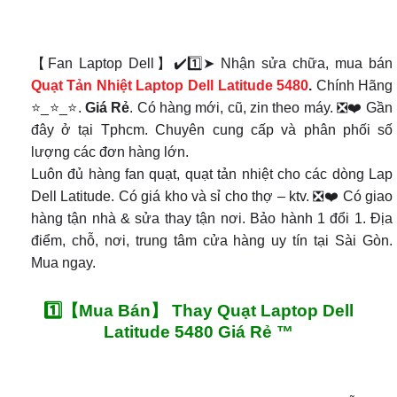
【Fan Laptop Dell】✔️1️⃣➤ Nhận sửa chữa, mua bán
Quạt Tản Nhiệt
Laptop Dell Latitude 5480
.
Chính Hãng
⭐_⭐_⭐.
Giá Rẻ
. Có hàng mới, cũ, zin theo máy. ❎❤️ Gần
đây ở tại Tphcm. Chuyên cung cấp và phân phối số
lượng các đơn hàng lớn.
Luôn đủ hàng fan quạt, quạt tản nhiệt cho các dòng Lap
Dell Latitude. Có giá kho và sỉ cho thợ – ktv. ❎❤️ Có giao
hàng tận nhà & sửa thay tận nơi. Bảo hành 1 đổi 1. Địa
điểm, chỗ, nơi, trung tâm cửa hàng uy tín tại Sài Gòn.
Mua ngay.
1️⃣【Mua Bán】 Thay Quạt Laptop Dell
Latitude 5480 Giá Rẻ ™