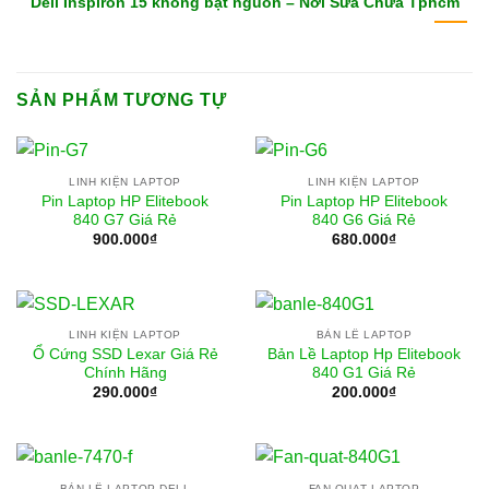
Dell Inspiron 15 không bật nguồn – Nơi Sửa Chữa Tphcm
SẢN PHẨM TƯƠNG TỰ
LINH KIỆN LAPTOP
LINH KIỆN LAPTOP
Pin Laptop HP Elitebook
Pin Laptop HP Elitebook
840 G7 Giá Rẻ
840 G6 Giá Rẻ
900.000
₫
680.000
₫
LINH KIỆN LAPTOP
BẢN LỀ LAPTOP
Ổ Cứng SSD Lexar Giá Rẻ
Bản Lề Laptop Hp Elitebook
Chính Hãng
840 G1 Giá Rẻ
290.000
₫
200.000
₫
BẢN LỀ LAPTOP DELL
FAN QUẠT LAPTOP