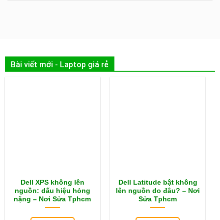
Bài viết mới - Laptop giá rẻ
Dell XPS không lên
Dell Latitude bật không
nguồn: dấu hiệu hỏng
lên nguồn do đâu? – Nơi
nặng – Nơi Sửa Tphcm
Sửa Tphcm