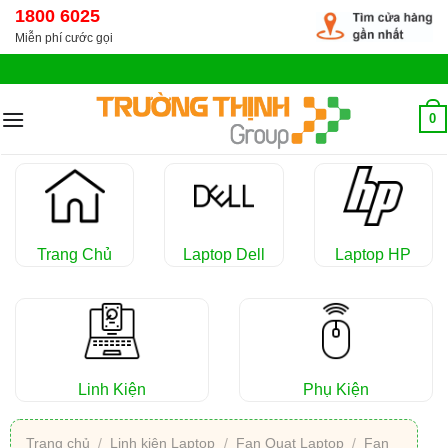
Chuyển
1800 6025
đến
Miễn phí cước gọi
nội
dung
0
Trang Chủ
Laptop Dell
Laptop HP
Linh Kiện
Phụ Kiện
Trang chủ
/
Linh kiện Laptop
/
Fan Quạt Laptop
/
Fan