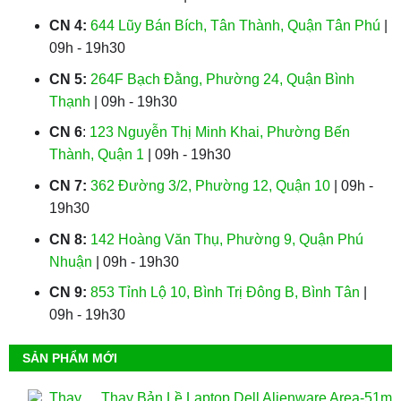
CN 4:
644 Lũy Bán Bích, Tân Thành, Quận Tân Phú
|
09h - 19h30
CN 5:
264F Bạch Đằng, Phường 24, Quận Bình
Thạnh
| 09h - 19h30
CN 6
:
123 Nguyễn Thị Minh Khai, Phường Bến
Thành, Quận 1
| 09h - 19h30
CN 7:
362 Đường 3/2, Phường 12, Quận 10
| 09h -
19h30
CN 8:
142 Hoàng Văn Thụ, Phường 9, Quận Phú
Nhuận
| 09h - 19h30
CN 9:
853 Tỉnh Lộ 10, Bình Trị Đông B, Bình Tân
|
09h - 19h30
SẢN PHẨM MỚI
Thay Bản Lề Laptop Dell Alienware Area-51m