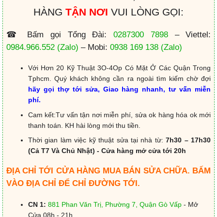
HÀNG
TẬN NƠI
VUI LÒNG GỌI:
☎ Bấm gọi Tổng Đài:
0287300 7898
– Viettel:
0984.966.552
(Zalo)
– Mobi:
0938 169 138
(Zalo)
Với Hơn 20 Kỹ Thuật 3O-4Op Có Mặt Ở Các Quận Trong
Tphcm. Quý khách không cần ra ngoài tìm kiếm chờ đợi
hãy gọi thợ tới sửa, Giao hàng nhanh, tư vấn miễn
phí.
Cam kết:Tư vấn tận nơi miễn phí, sửa ok hàng hóa ok mới
thanh toán. KH hài lòng mới thu tiền.
Thời gian làm việc kỹ thuật sửa tại nhà từ:
7h30 – 17h30
(Cả T7 Và Chủ Nhật) - Cửa hàng mở cửa tới 20h
ĐỊA CHỈ TỚI CỬA HÀNG MUA BÁN SỬA CHỮA. BẤM
VÀO ĐỊA CHỈ ĐỂ CHỈ ĐƯỜNG TỚI.
CN 1:
881 Phan Văn Trị, Phường 7, Quận Gò Vấp
- Mở
Cửa 08h - 21h