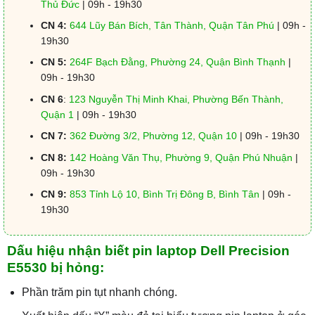
Thủ Đức
| 09h - 19h30
CN 4:
644 Lũy Bán Bích, Tân Thành, Quận Tân Phú
| 09h -
19h30
CN 5:
264F Bạch Đằng, Phường 24, Quận Bình Thạnh
|
09h - 19h30
CN 6
:
123 Nguyễn Thị Minh Khai, Phường Bến Thành,
Quận 1
| 09h - 19h30
CN 7:
362 Đường 3/2, Phường 12, Quận 10
| 09h - 19h30
CN 8:
142 Hoàng Văn Thụ, Phường 9, Quận Phú Nhuận
|
09h - 19h30
CN 9:
853 Tỉnh Lộ 10, Bình Trị Đông B, Bình Tân
| 09h -
19h30
Dấu hiệu nhận biết pin laptop Dell Precision
E5530 bị hỏng:
Phần trăm pin tụt nhanh chóng.