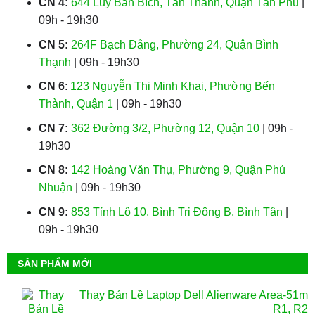
CN 4:
644 Lũy Bán Bích, Tân Thành, Quận Tân Phú
|
09h - 19h30
CN 5:
264F Bạch Đằng, Phường 24, Quận Bình
Thạnh
| 09h - 19h30
CN 6
:
123 Nguyễn Thị Minh Khai, Phường Bến
Thành, Quận 1
| 09h - 19h30
CN 7:
362 Đường 3/2, Phường 12, Quận 10
| 09h -
19h30
CN 8:
142 Hoàng Văn Thụ, Phường 9, Quận Phú
Nhuận
| 09h - 19h30
CN 9:
853 Tỉnh Lộ 10, Bình Trị Đông B, Bình Tân
|
09h - 19h30
SẢN PHẨM MỚI
Thay Bản Lề Laptop Dell Alienware Area-51m
R1, R2