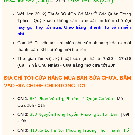
0984.966.552
(Zalo)
– Mobi:
0938 169 138
(Zalo)
Với Hơn 20 Kỹ Thuật 3O-4Op Có Mặt Ở Các Quận Trong
Tphcm. Quý khách không cần ra ngoài tìm kiếm chờ đợi
hãy gọi thợ tới sửa, Giao hàng nhanh, tư vấn miễn
phí.
Cam kết:Tư vấn tận nơi miễn phí, sửa ok hàng hóa ok mới
thanh toán. KH hài lòng mới thu tiền.
Thời gian làm việc kỹ thuật sửa tại nhà từ:
7h30 – 17h30
(Cả T7 Và Chủ Nhật) - Cửa hàng mở cửa tới 20h
ĐỊA CHỈ TỚI CỬA HÀNG MUA BÁN SỬA CHỮA. BẤM
VÀO ĐỊA CHỈ ĐỂ CHỈ ĐƯỜNG TỚI.
CN 1:
881 Phan Văn Trị, Phường 7, Quận Gò Vấp
- Mở
Cửa 08h - 21h
CN 2:
383 Nguyễn Trọng Tuyển, Phường 2, Tân Bình
| 09h
-19h
CN 3:
419 Xa Lộ Hà Nội, Phường Trường Thọ, Thành Phố