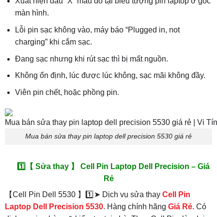
Xuất hiện dấu “X” màu đỏ tại biểu tượng pin laptop ở góc
màn hình.
Lỗi pin sạc không vào, máy báo “Plugged in, not
charging” khi cắm sạc.
Đang sạc nhưng khi rút sạc thì bị mất nguồn.
Không ổn định, lúc được lúc không, sạc mãi không đầy.
Viên pin chết, hoặc phồng pin.
Mua bán sửa thay pin laptop dell precision 5530 giá rẻ
1️⃣【 Sửa thay 】 Cell Pin Laptop Dell Precision – Giá
Rẻ
【Cell Pin Dell 5530 】1️⃣➤ Dịch vụ sửa thay
Cell Pin
Laptop Dell Precision 5530
. Hàng chính hãng
Giá Rẻ.
Có