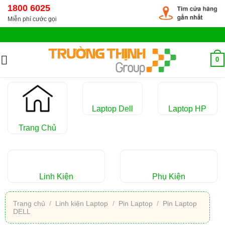
Chuyển
1800 6025
đến
Miễn phí cước gọi
nội
dung
0
Laptop Dell
Laptop HP
Trang Chủ
Linh Kiện
Phụ Kiện
Trang chủ
/
Linh kiện Laptop
/
Pin Laptop
/
Pin Laptop
DELL