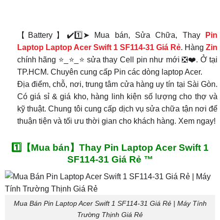
【Battery】✔️1️⃣➤ Mua bán, Sửa Chữa, Thay
Pin
Laptop Laptop Acer Swift 1 SF114-31 Giá Rẻ
. Hàng
Zin
chính hãng ⭐_⭐_⭐ sửa thay Cell pin như mới ❎❤️. Ở tại
TP.HCM. Chuyên cung cấp Pin các dòng laptop Acer.
Địa điểm, chỗ, nơi, trung tâm cửa hàng uy tín tại Sài Gòn.
Có giá sỉ & giá kho, hàng linh kiện số lượng cho thợ và
kỹ thuật. Chung tôi cung cấp dịch vụ sửa chữa tận nơi để
thuận tiện và tối ưu thời gian cho khách hàng. Xem ngay!
1️⃣【Mua bán】Thay Pin Laptop Acer Swift 1
SF114-31 Giá Rẻ ™
Mua Bán Pin Laptop Acer Swift 1 SF114-31 Giá Rẻ | Máy Tính
Trường Thịnh Giá Rẻ