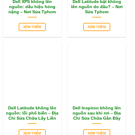
Dell XPS không lên
Dell Latitude bật không
nguồn: dấu hiệu hỏng
lên nguồn do đâu? – Nơi
nặng – Nơi Sửa Tphcm
Sửa Tphcm
XEM THÊM
XEM THÊM
Dell Latitude không lên
Dell Inspiron không lên
nguồn: lỗi phổ biến – Địa
nguồn sau khi rơi – Địa
Chỉ Sửa Chữa Lấy Liền
Chỉ Sửa Chữa Gần Đây
XEM THÊM
XEM THÊM