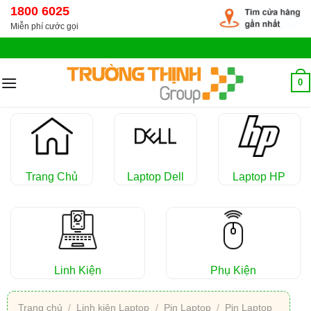
Chuyển
1800 6025
đến
Miễn phí cước gọi
nội
dung
0
Trang Chủ
Laptop Dell
Laptop HP
Linh Kiện
Phụ Kiện
Trang chủ
/
Linh kiện Laptop
/
Pin Laptop
/
Pin Laptop