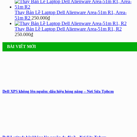
Thay Bản Lề Laptop Dell Alienware Area-51m R1, Area-
51m R2
250.000
₫
Thay Bản Lề Laptop Dell Alienware Area-51m R1, R2
250.000
₫
BÀI VIẾT MỚI
Dell XPS không lên nguồn: dấu hiệu hỏng nặng – Nơi Sửa Tphcm