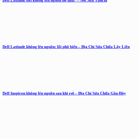
Dell Latitude bật không lên nguồn do đâu? – Nơi Sửa Tphcm
Dell Latitude không lên nguồn: lỗi phổ biến – Địa Chỉ Sửa Chữa Lấy Liền
Dell Inspiron không lên nguồn sau khi rơi – Địa Chỉ Sửa Chữa Gần Đây