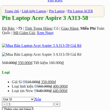
Phụ Kiện
Trang chủ
/
Linh kiện Laptop
/
Pin Laptop
/
Pin Laptop ACER
Pin Laptop Acer Aspire 3 A313-58
Đã Bán:
>
75
|
Tình Trạng Hàng:
Có |
Giao Hàng:
Miễn Phí
Toàn
Quốc |
Mã Giảm Giá:
Xem Ngay
510.000
₫
350.000
₫
Tiết kiệm
160.000
₫
Loại
Giá
Giá
Giá Sỉ
510.000
₫
350.000
₫
gốc
Giá
hiện
Giá
Loại linh kiện
560.000
₫
400.000
₫
là:
Giá
gốc
tại
Giá
hiện
Loại zin New
640.000
₫
440.000
₫
510.000₫.
gốc
là:
là:
hiện
tại
Xóa
là:
560.000₫.
350.000₫.
tại
là:
Pin
640.000₫.
là:
400.000₫.
Laptop
440.000₫.
Thêm vào giỏ hàng