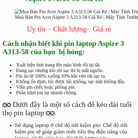
Mua Bán Pin Acer Aspire 3 A313-58 Giá Rẻ | Máy Tính Trườ
Uy tín – Chất lượng- Giá rẻ
Cách nhận biết khi pin laptop Aspire 3
A313-58 của bạn bị hỏng:
Xuất hiện tình trang lên màn hình rồi lại tắt.
Đang sạc nhưng khi rút sạc thì bị mất nguồn.
Pin ảo từ 100% xuống 20% khi vừa rút sạc ra.
Không ổn định, lúc được lúc không, sạc mãi không đầy.
Viên pin chết, hoặc phồng pin.
Phần trăm pin tụt nhanh chóng.
Dưới đây là một số cách để kéo dài tuổi
❎❎
thọ pin laptop
❎❎:
Sử dụng laptop ở chế độ tiết kiệm pin: Chế độ tiết
kiệm pin sẽ giúp giảm mức tiêu thụ điện năng của
laptop, từ đó giúp kéo dài thời lượng pin.