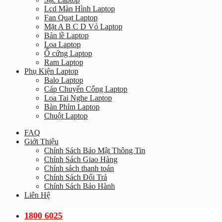
Lcd Màn Hình Laptop
Fan Quạt Laptop
Mặt A B C D Vỏ Laptop
Bản lề Laptop
Loa Laptop
Ổ cứng Laptop
Ram Laptop
Phụ Kiện Laptop
Balo Laptop
Cáp Chuyển Cổng Laptop
Loa Tai Nghe Laptop
Bàn Phím Laptop
Chuột Laptop
FAQ
Giới Thiệu
Chính Sách Bảo Mật Thông Tin
Chính Sách Giao Hàng
Chính sách thanh toán
Chính Sách Đổi Trả
Chính Sách Bảo Hành
Liên Hệ
1800 6025