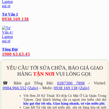
Tư Vấn 1
0938.169.138
Tổng Đài
1900 63.63.43
YÊU CẦU TỚI SỬA CHỮA, BÁO GIÁ GIAO
HÀNG
TẬN NƠI
VUI LÒNG GỌI:
☎ Bấm gọi Tổng Đài:
0287300 7898
– Viettel:
0984.966.552
(Zalo)
– Mobi:
0938 169 138
(Zalo)
Với Hơn 20 Kỹ Thuật 3O-4Op Có Mặt Ở Các Quận Trong
Tphcm. Quý khách không cần ra ngoài tìm kiếm chờ đợi
hãy gọi thợ tới sửa, Giao hàng nhanh, tư vấn miễn phí.
Cam kết:Tư vấn tận nơi miễn phí, sửa ok hàng hóa ok mới