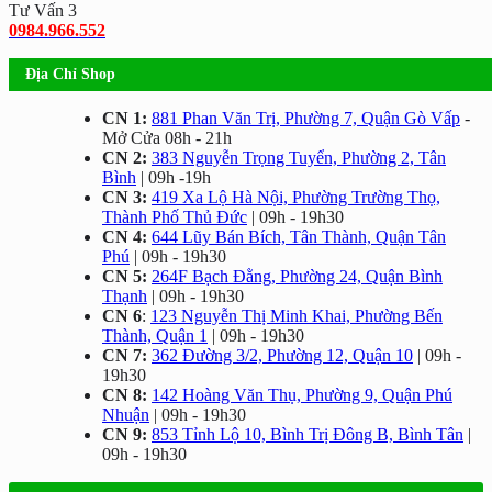
Tư Vấn 3
0984.966.552
Địa Chỉ Shop
CN 1:
881 Phan Văn Trị, Phường 7, Quận Gò Vấp
-
Mở Cửa 08h - 21h
CN 2:
383 Nguyễn Trọng Tuyển, Phường 2, Tân
Bình
| 09h -19h
CN 3:
419 Xa Lộ Hà Nội, Phường Trường Thọ,
Thành Phố Thủ Đức
| 09h - 19h30
CN 4:
644 Lũy Bán Bích, Tân Thành, Quận Tân
Phú
| 09h - 19h30
CN 5:
264F Bạch Đằng, Phường 24, Quận Bình
Thạnh
| 09h - 19h30
CN 6
:
123 Nguyễn Thị Minh Khai, Phường Bến
Thành, Quận 1
| 09h - 19h30
CN 7:
362 Đường 3/2, Phường 12, Quận 10
| 09h -
19h30
CN 8:
142 Hoàng Văn Thụ, Phường 9, Quận Phú
Nhuận
| 09h - 19h30
CN 9:
853 Tỉnh Lộ 10, Bình Trị Đông B, Bình Tân
|
09h - 19h30