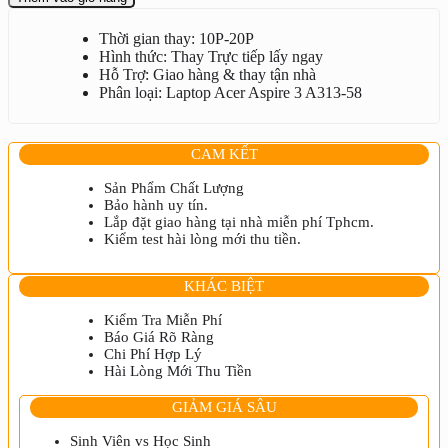
Acer
Aspire
Thời gian thay: 10P-20P
3
Hình thức: Thay Trực tiếp lấy ngay
A313-
Hỗ Trợ: Giao hàng & thay tận nhà
58
Phân loại: Laptop Acer Aspire 3 A313-58
số
lượng
CAM KẾT
Sản Phẩm Chất Lượng
Bảo hành uy tín.
Lắp đặt giao hàng tại nhà miễn phí Tphcm.
Kiểm test hài lòng mới thu tiền.
KHÁC BIỆT
Kiểm Tra Miễn Phí
Báo Giá Rõ Ràng
Chi Phí Hợp Lý
Hài Lòng Mới Thu Tiền
GIẢM GIÁ SÂU
Sinh Viên vs Học Sinh