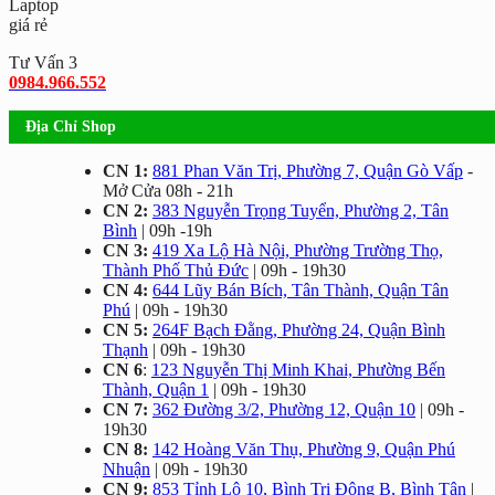
Tư Vấn 3
0984.966.552
Địa Chỉ Shop
CN 1:
881 Phan Văn Trị, Phường 7, Quận Gò Vấp
-
Mở Cửa 08h - 21h
CN 2:
383 Nguyễn Trọng Tuyển, Phường 2, Tân
Bình
| 09h -19h
CN 3:
419 Xa Lộ Hà Nội, Phường Trường Thọ,
Thành Phố Thủ Đức
| 09h - 19h30
CN 4:
644 Lũy Bán Bích, Tân Thành, Quận Tân
Phú
| 09h - 19h30
CN 5:
264F Bạch Đằng, Phường 24, Quận Bình
Thạnh
| 09h - 19h30
CN 6
:
123 Nguyễn Thị Minh Khai, Phường Bến
Thành, Quận 1
| 09h - 19h30
CN 7:
362 Đường 3/2, Phường 12, Quận 10
| 09h -
19h30
CN 8:
142 Hoàng Văn Thụ, Phường 9, Quận Phú
Nhuận
| 09h - 19h30
CN 9:
853 Tỉnh Lộ 10, Bình Trị Đông B, Bình Tân
|