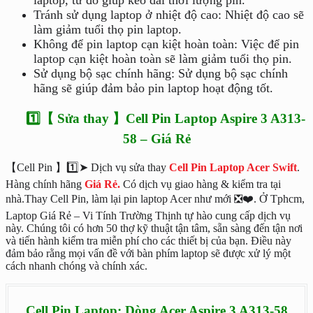
Tránh sử dụng laptop ở nhiệt độ cao: Nhiệt độ cao sẽ
làm giảm tuổi thọ pin laptop.
Không để pin laptop cạn kiệt hoàn toàn: Việc để pin
laptop cạn kiệt hoàn toàn sẽ làm giảm tuổi thọ pin.
Sử dụng bộ sạc chính hãng: Sử dụng bộ sạc chính
hãng sẽ giúp đảm bảo pin laptop hoạt động tốt.
1️⃣【 Sửa thay 】Cell Pin Laptop Aspire 3 A313-
58 – Giá Rẻ
【Cell Pin 】1️⃣➤ Dịch vụ sửa thay
Cell Pin Laptop Acer Swift
.
Hàng chính hãng
Giá Rẻ.
Có dịch vụ giao hàng & kiểm tra tại
nhà.Thay Cell Pin, làm lại pin laptop Acer như mới ❎❤️. Ở Tphcm,
Laptop Giá Rẻ – Vi Tính Trường Thịnh tự hào cung cấp dịch vụ
này. Chúng tôi có hơn 50 thợ kỹ thuật tận tâm, sẵn sàng đến tận nơi
và tiến hành kiểm tra miễn phí cho các thiết bị của bạn. Điều này
đảm bảo rằng mọi vấn đề với bàn phím laptop sẽ được xử lý một
cách nhanh chóng và chính xác.
Cell Pin Laptop: Dòng Acer Aspire 3 A313-58