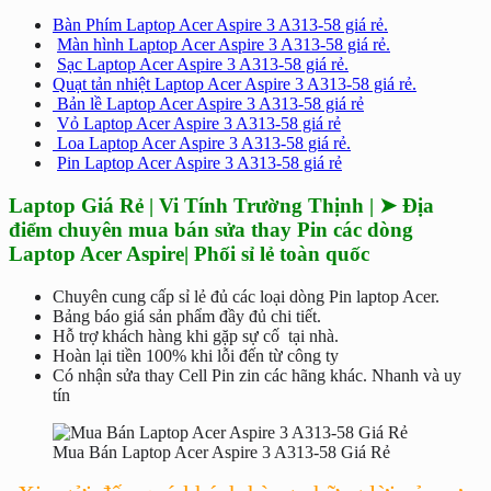
Bàn Phím Laptop Acer Aspire 3 A313-58 giá rẻ.
Màn hình Laptop Acer Aspire 3 A313-58 giá rẻ.
Sạc Laptop Acer Aspire 3 A313-58 giá rẻ.
Quạt tản nhiệt Laptop Acer Aspire 3 A313-58 giá rẻ.
Bản lề Laptop Acer Aspire 3 A313-58 giá rẻ
Vỏ Laptop Acer Aspire 3 A313-58 giá rẻ
Loa Laptop Acer Aspire 3 A313-58 giá rẻ.
Pin Laptop Acer Aspire 3 A313-58 giá rẻ
Laptop Giá Rẻ | Vi Tính Trường Thịnh | ➤ Địa
điểm chuyên mua bán sửa thay Pin các dòng
Laptop Acer Aspire| Phối sỉ lẻ toàn quốc
Chuyên cung cấp sỉ lẻ đủ các loại dòng Pin laptop Acer.
Bảng báo giá sản phẩm đầy đủ chi tiết.
Hỗ trợ khách hàng khi gặp sự cố tại nhà.
Hoàn lại tiền 100% khi lỗi đến từ công ty
Có nhận sửa thay Cell Pin zin các hãng khác. Nhanh và uy
tín
Mua Bán Laptop Acer Aspire 3 A313-58 Giá Rẻ