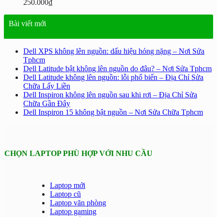
250.000
₫
Bài viết mới
Dell XPS không lên nguồn: dấu hiệu hỏng nặng – Nơi Sửa
Tphcm
Dell Latitude bật không lên nguồn do đâu? – Nơi Sửa Tphcm
Dell Latitude không lên nguồn: lỗi phổ biến – Địa Chỉ Sửa
Chữa Lấy Liền
Dell Inspiron không lên nguồn sau khi rơi – Địa Chỉ Sửa
Chữa Gần Đây
Dell Inspiron 15 không bật nguồn – Nơi Sửa Chữa Tphcm
CHỌN LAPTOP PHÙ HỢP VỚI NHU CẦU
Laptop mới
Laptop cũ
Laptop văn phòng
Laptop gaming