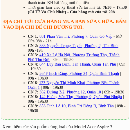
thanh toán. KH hài lòng mới thu tiền.
Thời gian làm việc kỹ thuật sửa tại nhà từ:
7h30 – 17h30
(Cả T7 Và Chủ Nhật) - Cửa hàng mở cửa tới 20h
ĐỊA CHỈ TỚI CỬA HÀNG MUA BÁN SỬA CHỮA. BẤM
VÀO ĐỊA CHỈ ĐỂ CHỈ ĐƯỜNG TỚI.
CN 1:
881 Phan Văn Trị, Phường 7, Quận Gò Vấp
- Mở
Cửa 08h - 21h
CN 2:
383 Nguyễn Trọng Tuyển, Phường 2, Tân Bình
|
09h -19h
CN 3:
419 Xa Lộ Hà Nội, Phường Trường Thọ, Thành
Phố Thủ Đức
| 09h - 19h30
CN 4:
644 Lũy Bán Bích, Tân Thành, Quận Tân Phú
| 09h
- 19h30
CN 5:
264F Bạch Đằng, Phường 24, Quận Bình Thạnh
|
09h - 19h30
CN 6
:
123 Nguyễn Thị Minh Khai, Phường Bến Thành,
Quận 1
| 09h - 19h30
CN 7:
362 Đường 3/2, Phường 12, Quận 10
| 09h - 19h30
CN 8:
142 Hoàng Văn Thụ, Phường 9, Quận Phú Nhuận
|
09h - 19h30
CN 9:
853 Tỉnh Lộ 10, Bình Trị Đông B, Bình Tân
| 09h -
19h30
Xem thêm các sản phẩm cùng loại của Model Acer Aspire 3