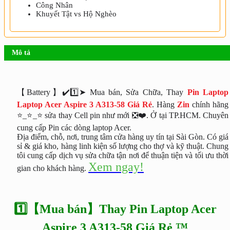
Công Nhân
Khuyết Tật vs Hộ Nghèo
Mô tả
【Battery】✔️1️⃣➤ Mua bán, Sửa Chữa, Thay
Pin Laptop
Laptop Acer Aspire 3 A313-58 Giá Rẻ
. Hàng
Zin
chính hãng
⭐_⭐_⭐ sửa thay Cell pin như mới ❎❤️. Ở tại TP.HCM. Chuyên
cung cấp Pin các dòng laptop Acer.
Địa điểm, chỗ, nơi, trung tâm cửa hàng uy tín tại Sài Gòn. Có giá
sỉ & giá kho, hàng linh kiện số lượng cho thợ và kỹ thuật. Chung
tôi cung cấp dịch vụ sửa chữa tận nơi để thuận tiện và tối ưu thời
Xem ngay!
gian cho khách hàng.
1️⃣【Mua bán】Thay Pin Laptop Acer
Aspire 3 A313-58 Giá Rẻ ™