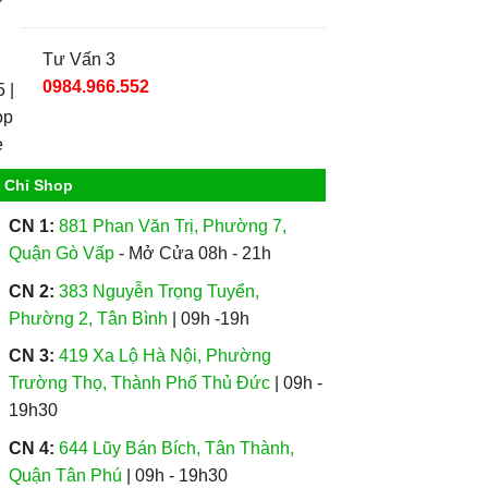
Tư Vấn 3
0984.966.552
a Chỉ Shop
CN 1:
881 Phan Văn Trị, Phường 7,
Quận Gò Vấp
- Mở Cửa 08h - 21h
CN 2:
383 Nguyễn Trọng Tuyển,
Phường 2, Tân Bình
| 09h -19h
CN 3:
419 Xa Lộ Hà Nội, Phường
Trường Thọ, Thành Phố Thủ Đức
| 09h -
19h30
CN 4:
644 Lũy Bán Bích, Tân Thành,
Quận Tân Phú
| 09h - 19h30