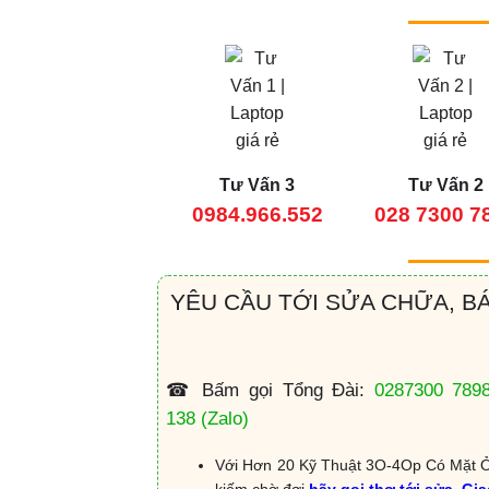
Tư Vấn 3
Tư Vấn 2
0984.966.552
028 7300 7
YÊU CẦU TỚI SỬA CHỮA, B
☎ Bấm gọi Tổng Đài:
0287300 789
138
(Zalo)
Với Hơn 20 Kỹ Thuật 3O-4Op Có Mặt Ở
kiếm chờ đợi
hãy gọi thợ tới sửa, Gi