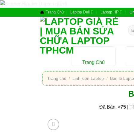
Chuyển
đến
Trang Chủ
Laptop Dell
Laptop HP
Li
nội
dung
Tìm
kiế
Trang Chủ
Trang chủ
/
Linh kiện Laptop
/
Bản lề Lapt
B
Đã Bán:
>
75
|
Tì