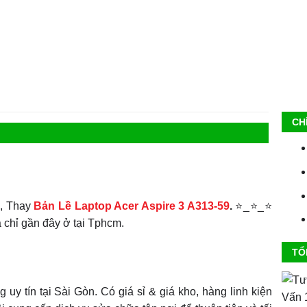
CH
, Thay
Bản Lề Laptop Acer Aspire 3 A313-59
.
⭐_⭐_⭐
a chỉ gần đây ở tại Tphcm.
TỔ
 uy tín tại Sài Gòn. Có giá sỉ & giá kho, hàng linh kiện