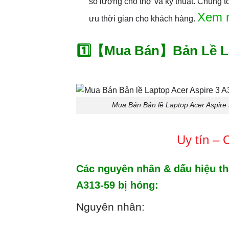
số lượng cho thợ và kỹ thuật. Chung tô
Xem 
ưu thời gian cho khách hàng.
1️⃣【Mua Bán】Bản Lề Lap
Mua Bán Bản lề Laptop Acer Aspire
Uy tín – 
Các nguyên nhân & dấu hiệu tha
A313-59 bị hỏng:
Nguyên nhân: