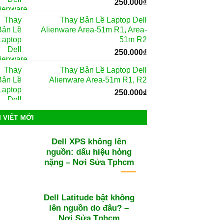
250.000
₫
Thay Bản Lề Laptop Dell
Alienware Area-51m R1, Area-
51m R2
250.000
₫
Thay Bản Lề Laptop Dell
Alienware Area-51m R1, R2
250.000
₫
I VIẾT MỚI
Dell XPS không lên
nguồn: dấu hiệu hỏng
nặng – Nơi Sửa Tphcm
Dell Latitude bật không
lên nguồn do đâu? –
Nơi Sửa Tphcm