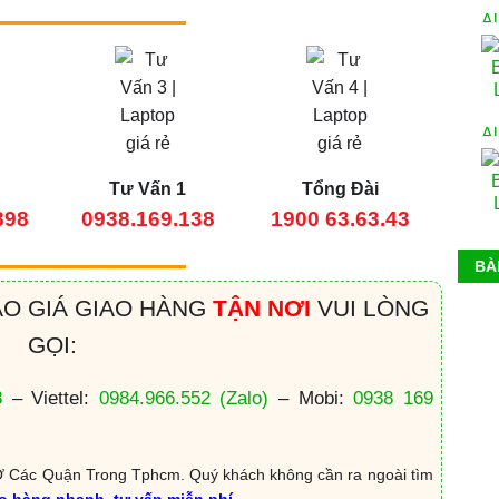
Tư Vấn 1
Tổng Đài
898
0938.169.138
1900 63.63.43
BÀ
ÁO GIÁ GIAO HÀNG
TẬN NƠI
VUI LÒNG
GỌI:
8
– Viettel:
0984.966.552
(Zalo)
– Mobi:
0938 169
 Các Quận Trong Tphcm. Quý khách không cần ra ngoài tìm
ao hàng nhanh, tư vấn miễn phí.