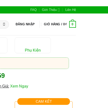
FAQ
Giới Thiệu
Liên Hệ
0
ĐĂNG NHẬP
GIỎ HÀNG /
0
₫
Phụ Kiện
59
 Giá:
Xem Ngay
CAM KẾT