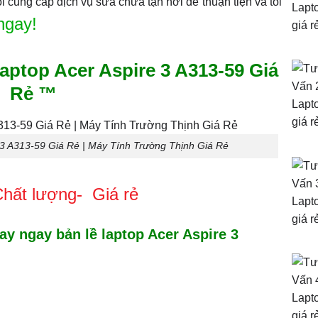
i cung cấp dịch vụ sửa chữa tận nơi để thuận tiện và tối
ngay!
top Acer Aspire 3 A313-59 Giá
Rẻ ™
 3 A313-59 Giá Rẻ | Máy Tính Trường Thịnh Giá Rẻ
Chất lượng- Giá rẻ
y ngay bản lề laptop Acer Aspire 3