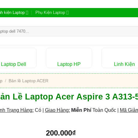
nh kiện Laptop
Phụ Kiện Laptop
m:
Laptop Dell
Laptop HP
Linh Kiện
op
/
Bản lề Laptop ACER
ản Lề Laptop Acer Aspire 3 A313-
nh Trạng Hàng:
Có |
Giao Hàng:
Miễn Phí
Toàn Quốc |
Mã Giảm
200.000
₫