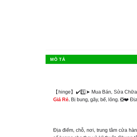
MÔ TẢ
【hinge】✔️1️⃣➤ Mua Bán, Sửa Chữa
Giá Rẻ
.
Bị bung, gãy, bể, lỏng. ❎❤️ Đị
Địa điểm, chỗ, nơi, trung tâm cửa hàng