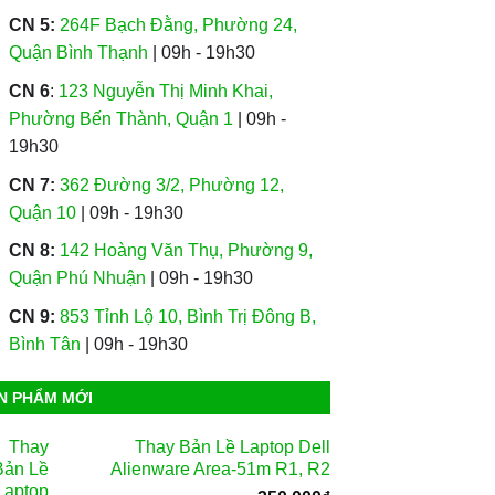
CN 5:
264F Bạch Đằng, Phường 24,
Quận Bình Thạnh
| 09h - 19h30
CN 6
:
123 Nguyễn Thị Minh Khai,
Phường Bến Thành, Quận 1
| 09h -
19h30
CN 7:
362 Đường 3/2, Phường 12,
Quận 10
| 09h - 19h30
CN 8:
142 Hoàng Văn Thụ, Phường 9,
Quận Phú Nhuận
| 09h - 19h30
CN 9:
853 Tỉnh Lộ 10, Bình Trị Đông B,
Bình Tân
| 09h - 19h30
N PHẨM MỚI
Thay Bản Lề Laptop Dell
Alienware Area-51m R1, R2