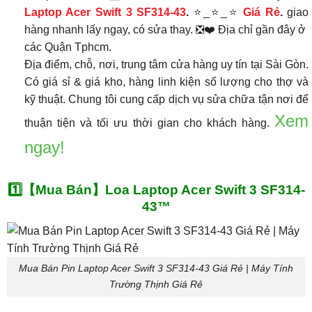
Laptop Acer Swift 3 SF314-43
.
⭐_⭐_⭐
Giá Rẻ
.
giao
hàng nhanh lấy ngay, có sửa thay. ❎❤️ Địa chỉ gần đây ở
các Quận Tphcm.
Địa điểm, chỗ, nơi, trung tâm cửa hàng uy tín tại Sài Gòn.
Có giá sỉ & giá kho, hàng linh kiện số lượng cho thợ và
kỹ thuật. Chung tôi cung cấp dịch vụ sửa chữa tận nơi để
Xem
thuận tiện và tối ưu thời gian cho khách hàng.
ngay!
1️⃣【Mua Bán】Loa Laptop Acer Swift 3 SF314-
43™
Mua Bán Pin Laptop Acer Swift 3 SF314-43 Giá Rẻ | Máy Tính
Trường Thịnh Giá Rẻ