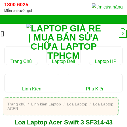
Chuyển
1800 6025
đến
Miễn phí cước gọi
nội
dung
0
Trang Chủ
Laptop Dell
Laptop HP
Linh Kiện
Phụ Kiện
Trang chủ
/
Linh kiện Laptop
/
Loa Laptop
/
Loa Laptop
ACER
Loa Laptop Acer Swift 3 SF314-43