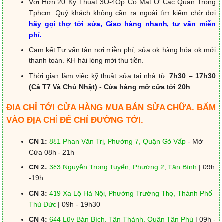
Với Hơn 20 Kỹ Thuật 3O-4Op Có Mặt Ở Các Quận Trong
Tphcm. Quý khách không cần ra ngoài tìm kiếm chờ đợi
hãy gọi thợ tới sửa, Giao hàng nhanh, tư vấn miễn
phí.
Cam kết:Tư vấn tận nơi miễn phí, sửa ok hàng hóa ok mới
thanh toán. KH hài lòng mới thu tiền.
Thời gian làm việc kỹ thuật sửa tại nhà từ:
7h30 – 17h30
(Cả T7 Và Chủ Nhật) - Cửa hàng mở cửa tới 20h
ĐỊA CHỈ TỚI CỬA HÀNG MUA BÁN SỬA CHỮA. BẤM
VÀO ĐỊA CHỈ ĐỂ CHỈ ĐƯỜNG TỚI.
CN 1:
881 Phan Văn Trị, Phường 7, Quận Gò Vấp
- Mở
Cửa 08h - 21h
CN 2:
383 Nguyễn Trọng Tuyển, Phường 2, Tân Bình
| 09h
-19h
CN 3:
419 Xa Lộ Hà Nội, Phường Trường Thọ, Thành Phố
Thủ Đức
| 09h - 19h30
CN 4:
644 Lũy Bán Bích, Tân Thành, Quận Tân Phú
| 09h -