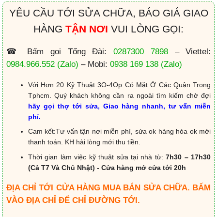
YÊU CẦU TỚI SỬA CHỮA, BÁO GIÁ GIAO
HÀNG
TẬN NƠI
VUI LÒNG GỌI:
☎ Bấm gọi Tổng Đài:
0287300 7898
– Viettel:
0984.966.552
(Zalo)
– Mobi:
0938 169 138
(Zalo)
Với Hơn 20 Kỹ Thuật 3O-4Op Có Mặt Ở Các Quận Trong
Tphcm. Quý khách không cần ra ngoài tìm kiếm chờ đợi
hãy gọi thợ tới sửa, Giao hàng nhanh, tư vấn miễn
phí.
Cam kết:Tư vấn tận nơi miễn phí, sửa ok hàng hóa ok mới
thanh toán. KH hài lòng mới thu tiền.
Thời gian làm việc kỹ thuật sửa tại nhà từ:
7h30 – 17h30
(Cả T7 Và Chủ Nhật) - Cửa hàng mở cửa tới 20h
ĐỊA CHỈ TỚI CỬA HÀNG MUA BÁN SỬA CHỮA. BẤM
VÀO ĐỊA CHỈ ĐỂ CHỈ ĐƯỜNG TỚI.