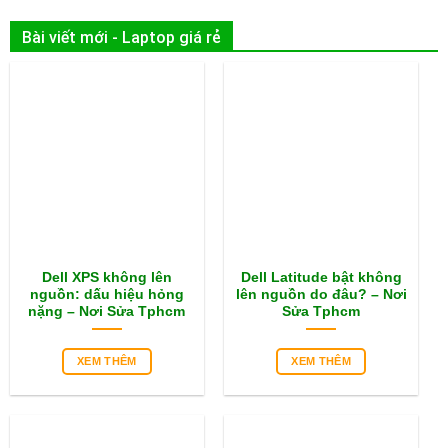
Bài viết mới - Laptop giá rẻ
Dell XPS không lên
Dell Latitude bật không
nguồn: dấu hiệu hỏng
lên nguồn do đâu? – Nơi
nặng – Nơi Sửa Tphcm
Sửa Tphcm
XEM THÊM
XEM THÊM