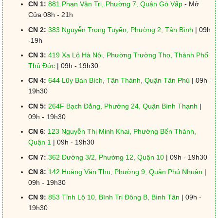
CN 1:
881 Phan Văn Trị, Phường 7, Quận Gò Vấp
- Mở
Cửa 08h - 21h
CN 2:
383 Nguyễn Trọng Tuyển, Phường 2, Tân Bình
| 09h
-19h
CN 3:
419 Xa Lộ Hà Nội, Phường Trường Thọ, Thành Phố
Thủ Đức
| 09h - 19h30
CN 4:
644 Lũy Bán Bích, Tân Thành, Quận Tân Phú
| 09h -
19h30
CN 5:
264F Bạch Đằng, Phường 24, Quận Bình Thạnh
|
09h - 19h30
CN 6
:
123 Nguyễn Thị Minh Khai, Phường Bến Thành,
Quận 1
| 09h - 19h30
CN 7:
362 Đường 3/2, Phường 12, Quận 10
| 09h - 19h30
CN 8:
142 Hoàng Văn Thụ, Phường 9, Quận Phú Nhuận
|
09h - 19h30
CN 9:
853 Tỉnh Lộ 10, Bình Trị Đông B, Bình Tân
| 09h -
19h30