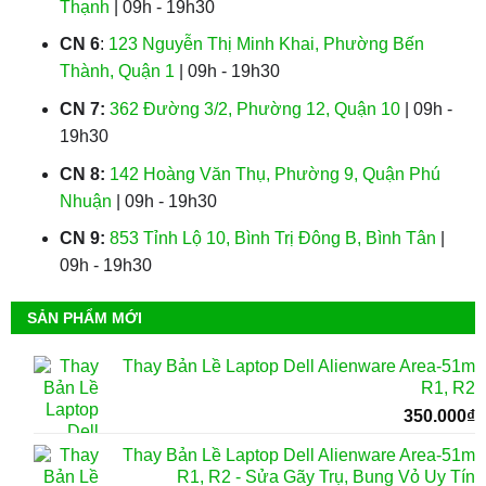
Thạnh
| 09h - 19h30
CN 6
:
123 Nguyễn Thị Minh Khai, Phường Bến
Thành, Quận 1
| 09h - 19h30
CN 7:
362 Đường 3/2, Phường 12, Quận 10
| 09h -
19h30
CN 8:
142 Hoàng Văn Thụ, Phường 9, Quận Phú
Nhuận
| 09h - 19h30
CN 9:
853 Tỉnh Lộ 10, Bình Trị Đông B, Bình Tân
|
09h - 19h30
SẢN PHẨM MỚI
Thay Bản Lề Laptop Dell Alienware Area-51m
R1, R2
350.000
₫
Thay Bản Lề Laptop Dell Alienware Area-51m
R1, R2 - Sửa Gãy Trụ, Bung Vỏ Uy Tín