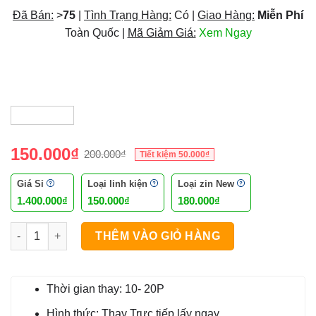
Đã Bán:
>
75
|
Tình Trạng Hàng:
Có |
Giao Hàng:
Miễn Phí
Toàn Quốc |
Mã Giảm Giá:
Xem Ngay
150.000
₫
200.000
₫
Tiết kiệm
50.000
₫
Giá Sỉ
Loại linh kiện
Loại zin New
Giá
Giá
Giá
Giá
1.400.000
₫
150.000
₫
180.000
₫
gốc
hiện
gốc
hiện
là:
tại
là:
tại
Loa Laptop Acer Swift 3 SF314-43 số lượng
250.000₫.
là:
200.000₫.
là:
THÊM VÀO GIỎ HÀNG
150.000₫.
180.000₫.
Thời gian thay: 10- 20P
Hình thức: Thay Trực tiếp lấy ngay