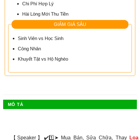
Chi Phí Hợp Lý
Hài Lòng Mới Thu Tiền
GIẢM GIÁ SÂU
Sinh Viên vs Học Sinh
Công Nhân
Khuyết Tật vs Hộ Nghèo
MÔ TẢ
【Speaker】✔️1️⃣➤ Mua Bán, Sửa Chữa, Thay
Loa