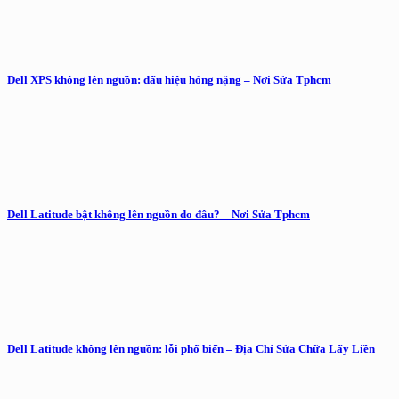
Dell XPS không lên nguồn: dấu hiệu hỏng nặng – Nơi Sửa Tphcm
Dell Latitude bật không lên nguồn do đâu? – Nơi Sửa Tphcm
Dell Latitude không lên nguồn: lỗi phổ biến – Địa Chỉ Sửa Chữa Lấy Liền