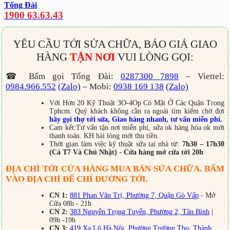
Tổng Đài
1900 63.63.43
YÊU CẦU TỚI SỬA CHỮA, BÁO GIÁ GIAO
HÀNG
TẬN NƠI
VUI LÒNG GỌI:
☎ Bấm gọi Tổng Đài:
0287300 7898
– Viettel:
0984.966.552
(Zalo)
– Mobi:
0938 169 138
(Zalo)
Với Hơn 20 Kỹ Thuật 3O-4Op Có Mặt Ở Các Quận Trong
Tphcm. Quý khách không cần ra ngoài tìm kiếm chờ đợi
hãy gọi thợ tới sửa, Giao hàng nhanh, tư vấn miễn phí.
Cam kết:Tư vấn tận nơi miễn phí, sửa ok hàng hóa ok mới
thanh toán. KH hài lòng mới thu tiền.
Thời gian làm việc kỹ thuật sửa tại nhà từ:
7h30 – 17h30
(Cả T7 Và Chủ Nhật) - Cửa hàng mở cửa tới 20h
ĐỊA CHỈ TỚI CỬA HÀNG MUA BÁN SỬA CHỮA. BẤM
VÀO ĐỊA CHỈ ĐỂ CHỈ ĐƯỜNG TỚI.
CN 1:
881 Phan Văn Trị, Phường 7, Quận Gò Vấp
- Mở
Cửa 08h - 21h
CN 2:
383 Nguyễn Trọng Tuyển, Phường 2, Tân Bình
|
09h -19h
CN 3:
419 Xa Lộ Hà Nội, Phường Trường Thọ, Thành