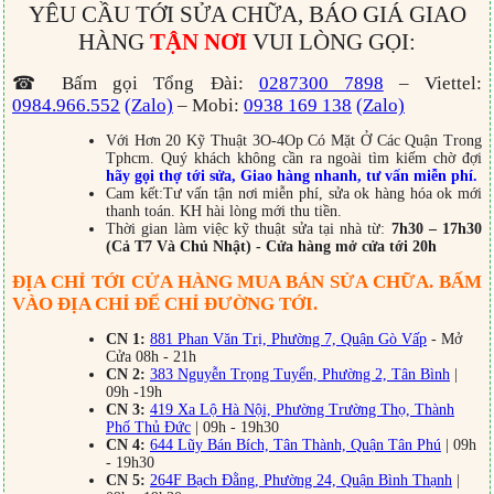
YÊU CẦU TỚI SỬA CHỮA, BÁO GIÁ GIAO
HÀNG
TẬN NƠI
VUI LÒNG GỌI:
☎ Bấm gọi Tổng Đài:
0287300 7898
– Viettel:
0984.966.552
(Zalo)
– Mobi:
0938 169 138
(Zalo)
Với Hơn 20 Kỹ Thuật 3O-4Op Có Mặt Ở Các Quận Trong
Tphcm. Quý khách không cần ra ngoài tìm kiếm chờ đợi
hãy gọi thợ tới sửa, Giao hàng nhanh, tư vấn miễn phí.
Cam kết:Tư vấn tận nơi miễn phí, sửa ok hàng hóa ok mới
thanh toán. KH hài lòng mới thu tiền.
Thời gian làm việc kỹ thuật sửa tại nhà từ:
7h30 – 17h30
(Cả T7 Và Chủ Nhật) - Cửa hàng mở cửa tới 20h
ĐỊA CHỈ TỚI CỬA HÀNG MUA BÁN SỬA CHỮA. BẤM
VÀO ĐỊA CHỈ ĐỂ CHỈ ĐƯỜNG TỚI.
CN 1:
881 Phan Văn Trị, Phường 7, Quận Gò Vấp
- Mở
Cửa 08h - 21h
CN 2:
383 Nguyễn Trọng Tuyển, Phường 2, Tân Bình
|
09h -19h
CN 3:
419 Xa Lộ Hà Nội, Phường Trường Thọ, Thành
Phố Thủ Đức
| 09h - 19h30
CN 4:
644 Lũy Bán Bích, Tân Thành, Quận Tân Phú
| 09h
- 19h30
CN 5:
264F Bạch Đằng, Phường 24, Quận Bình Thạnh
|