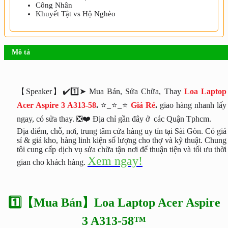
Công Nhân
Khuyết Tật vs Hộ Nghèo
Mô tả
【Speaker】✔️1️⃣➤ Mua Bán, Sửa Chữa, Thay
Loa Laptop
Acer Aspire 3 A313-58
.
⭐_⭐_⭐
Giá Rẻ
.
giao hàng nhanh lấy
ngay, có sửa thay. ❎❤️ Địa chỉ gần đây ở các Quận Tphcm.
Địa điểm, chỗ, nơi, trung tâm cửa hàng uy tín tại Sài Gòn. Có giá
sỉ & giá kho, hàng linh kiện số lượng cho thợ và kỹ thuật. Chung
tôi cung cấp dịch vụ sửa chữa tận nơi để thuận tiện và tối ưu thời
Xem ngay!
gian cho khách hàng.
1️⃣【Mua Bán】Loa Laptop Acer Aspire
3 A313-58™