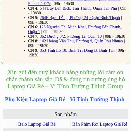
Phố Thủ Đức
| 09h - 19h30
CN 4:
644 Lũy Bán Bích, Tân Thành, Quận Tân Phú
| 09h
- 19h30
CN 5:
264F Bạch Đằng, Phường 24, Quận Bình Thạnh
|
09h - 19h30
CN 6
:
123 Nguyễn Thị Minh Khai, Phường Bến Thành,
Quận 1
| 09h - 19h30
CN 7:
362 Đường 3/2, Phường 12, Quận 10
| 09h - 19h30
CN 8:
142 Hoàng Văn Thụ, Phường 9, Quận Phú Nhuận
|
09h - 19h30
CN 9:
853 Tỉnh Lộ 10, Bình Trị Đông B, Bình Tân
| 09h -
19h30
Xin gửi đến quý khách hàng những lời cảm ơn
chân thành sâu sắc. Đã & đang tin tưởng ủng hộ
Laptop Giá Rẻ – Vi Tính Trường Thịnh Group
Phụ Kiện Laptop Giá Rẻ - Vi Tính Trường Thịnh
Sản phẩm
Balo Laptop Giá Rẻ
Bàn Phím Rời Laptop Giá Rẻ