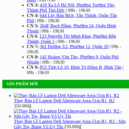
CN 3:
419 Xa Lộ Hà Nội, Phường Trường Thọ,
Thành Phố Thủ Đức
| 09h - 19h30
CN 4:
644 Lũy Bán Bích, Tân Thành, Quận Tân
Phú
| 09h - 19h30
CN 5:
264F Bạch Đằng, Phường 24, Quận Bình
Thạnh
| 09h - 19h30
CN 6
:
123 Nguyễn Thị Minh Khai, Phường Bến
Thành, Quận 1
| 09h - 19h30
CN 7:
362 Đường 3/2, Phường 12, Quận 10
| 09h -
19h30
CN 8:
142 Hoàng Văn Thụ, Phường 9, Quận Phú
Nhuận
| 09h - 19h30
CN 9:
853 Tỉnh Lộ 10, Bình Trị Đông B, Bình Tân
|
09h - 19h30
SẢN PHẨM MỚI
Thay Bản Lề Laptop Dell Alienware Area-51m R1, R2
350.000
₫
Thay Bản Lề Laptop Dell Alienware Area-51m R1, R2 - Sửa
Gãy Trụ, Bung Vỏ Uy Tín
250.000
₫