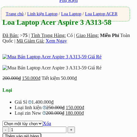
Phụ Kiện
Trang chủ
/
Linh kiện Laptop
/
Loa Laptop
/
Loa Laptop ACER
Loa Laptop Acer Aspire 3 A313-58
Đã Bán:
>
75
|
Tình Trạng Hàng:
Có |
Giao Hàng:
Miễn Phí
Toàn
Quốc |
Mã Giảm Giá:
Xem Ngay
200.000
₫
150.000
₫
Tiết kiệm
50.000
₫
Loại
Giá Sỉ
1.400.000
₫
Giá
Giá
Loại linh kiện
250.000
₫
150.000
₫
Giá
gốc
Giá
hiện
Loại zin New
200.000
₫
180.000
₫
gốc
là:
hiện
tại
Xóa
là:
250.000₫.
tại
là:
Loa
200.000₫.
là:
150.000₫.
Laptop
180.000₫.
Thêm vào giỏ hàng