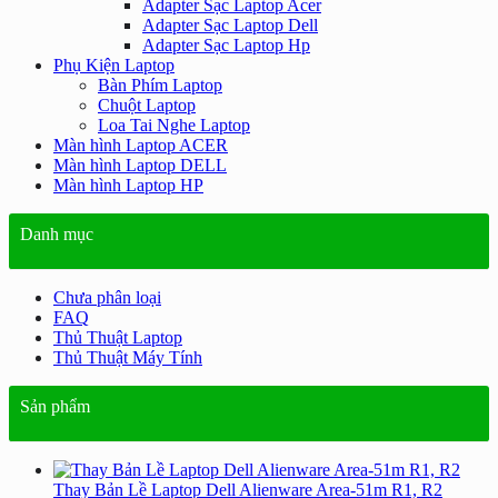
Adapter Sạc Laptop Acer
Adapter Sạc Laptop Dell
Adapter Sạc Laptop Hp
Phụ Kiện Laptop
Bàn Phím Laptop
Chuột Laptop
Loa Tai Nghe Laptop
Màn hình Laptop ACER
Màn hình Laptop DELL
Màn hình Laptop HP
Danh mục
Chưa phân loại
FAQ
Thủ Thuật Laptop
Thủ Thuật Máy Tính
Sản phẩm
Thay Bản Lề Laptop Dell Alienware Area-51m R1, R2