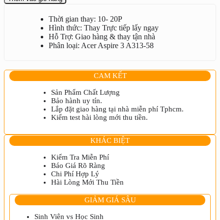
Acer
Aspire
Thời gian thay: 10- 20P
3
Hình thức: Thay Trực tiếp lấy ngay
A313-
Hỗ Trợ: Giao hàng & thay tận nhà
58
Phân loại: Acer Aspire 3 A313-58
số
lượng
CAM KẾT
Sản Phẩm Chất Lượng
Bảo hành uy tín.
Lắp đặt giao hàng tại nhà miễn phí Tphcm.
Kiểm test hài lòng mới thu tiền.
KHÁC BIỆT
Kiểm Tra Miễn Phí
Báo Giá Rõ Ràng
Chi Phí Hợp Lý
Hài Lòng Mới Thu Tiền
GIẢM GIÁ SÂU
Sinh Viên vs Học Sinh