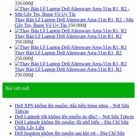
350.000
₫
Thay Bản Lề Laptop Dell Alienware Area-51m R1, R2 - Sửa
Gãy Trụ, Bung Vỏ Uy Tín
250.000
₫
Thay Bản Lề Laptop Dell Alienware Area-51m R1, R2
350.000
₫
Thay Bản Lề Laptop Dell Alienware Area-51m R1, R2
250.000
₫
Thay Bản Lề Laptop Dell Alienware Area-51m R1, R2
250.000
₫
Bài viết mới
Dell XPS không lên nguồn: dấu hiệu hỏng nặng – Nơi Sửa
Tphcm
Dell Latitude bật không lên nguồn do đâu? – Nơi Sửa Tphcm
Dell Latitude không lên nguồn: lỗi phổ biến – Địa Chỉ Sửa
Chữa Lấy Liền
Dell Inspiron không lên nguồn sau khi rơi – Địa Chỉ Sửa