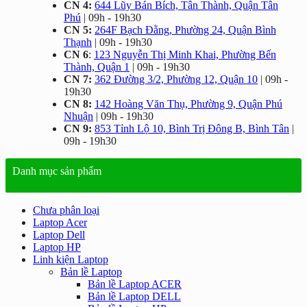
CN 4:
644 Lũy Bán Bích, Tân Thành, Quận Tân
Phú
| 09h - 19h30
CN 5:
264F Bạch Đằng, Phường 24, Quận Bình
Thạnh
| 09h - 19h30
CN 6
:
123 Nguyễn Thị Minh Khai, Phường Bến
Thành, Quận 1
| 09h - 19h30
CN 7:
362 Đường 3/2, Phường 12, Quận 10
| 09h -
19h30
CN 8:
142 Hoàng Văn Thụ, Phường 9, Quận Phú
Nhuận
| 09h - 19h30
CN 9:
853 Tỉnh Lộ 10, Bình Trị Đông B, Bình Tân
|
09h - 19h30
Danh mục sản phẩm
Chưa phân loại
Laptop Acer
Laptop Dell
Laptop HP
Linh kiện Laptop
Bản lề Laptop
Bản lề Laptop ACER
Bản lề Laptop DELL