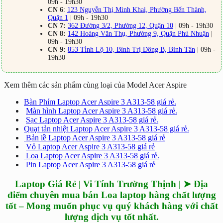
09h - 19h30
CN 6
:
123 Nguyễn Thị Minh Khai, Phường Bến Thành,
Quận 1
| 09h - 19h30
CN 7:
362 Đường 3/2, Phường 12, Quận 10
| 09h - 19h30
CN 8:
142 Hoàng Văn Thụ, Phường 9, Quận Phú Nhuận
|
09h - 19h30
CN 9:
853 Tỉnh Lộ 10, Bình Trị Đông B, Bình Tân
| 09h -
19h30
Xem thêm các sản phẩm cùng loại của Model Acer Aspire
Bàn Phím Laptop Acer Aspire 3 A313-58 giá rẻ.
Màn hình Laptop Acer Aspire 3 A313-58 giá rẻ.
Sạc Laptop Acer Aspire 3 A313-58 giá rẻ.
Quạt tản nhiệt Laptop Acer Aspire 3 A313-58 giá rẻ.
Bản lề Laptop Acer Aspire 3 A313-58 giá rẻ
Vỏ Laptop Acer Aspire 3 A313-58 giá rẻ
Loa Laptop Acer Aspire 3 A313-58 giá rẻ.
Pin Laptop Acer Aspire 3 A313-58 giá rẻ
Laptop Giá Rẻ | Vi Tính Trường Thịnh | ➤ Địa
điểm chuyên mua bán Loa laptop hàng chất lượng
tốt – Mong muốn phục vụ quý khách hàng với chất
lượng dịch vụ tốt nhất.