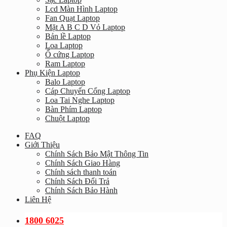
Lcd Màn Hình Laptop
Fan Quạt Laptop
Mặt A B C D Vỏ Laptop
Bản lề Laptop
Loa Laptop
Ổ cứng Laptop
Ram Laptop
Phụ Kiện Laptop
Balo Laptop
Cáp Chuyển Cổng Laptop
Loa Tai Nghe Laptop
Bàn Phím Laptop
Chuột Laptop
FAQ
Giới Thiệu
Chính Sách Bảo Mật Thông Tin
Chính Sách Giao Hàng
Chính sách thanh toán
Chính Sách Đổi Trả
Chính Sách Bảo Hành
Liên Hệ
1800 6025