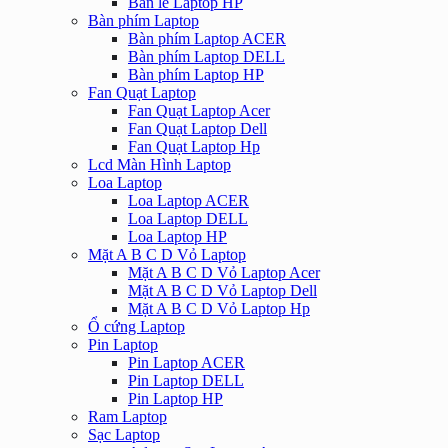
Bản lề Laptop HP
Bàn phím Laptop
Bàn phím Laptop ACER
Bàn phím Laptop DELL
Bàn phím Laptop HP
Fan Quạt Laptop
Fan Quạt Laptop Acer
Fan Quạt Laptop Dell
Fan Quạt Laptop Hp
Lcd Màn Hình Laptop
Loa Laptop
Loa Laptop ACER
Loa Laptop DELL
Loa Laptop HP
Mặt A B C D Vỏ Laptop
Mặt A B C D Vỏ Laptop Acer
Mặt A B C D Vỏ Laptop Dell
Mặt A B C D Vỏ Laptop Hp
Ổ cứng Laptop
Pin Laptop
Pin Laptop ACER
Pin Laptop DELL
Pin Laptop HP
Ram Laptop
Sạc Laptop