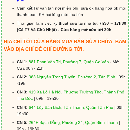
Cam kết:Tư vấn tận nơi miễn phí, sửa ok hàng hóa ok mới
thanh toán. KH hài lòng mới thu tiền.
Thời gian làm việc kỹ thuật sửa tại nhà từ:
7h30 – 17h30
(Cả T7 Và Chủ Nhật) - Cửa hàng mở cửa tới 20h
ĐỊA CHỈ TỚI CỬA HÀNG MUA BÁN SỬA CHỮA. BẤM
VÀO ĐỊA CHỈ ĐỂ CHỈ ĐƯỜNG TỚI.
CN 1:
881 Phan Văn Trị, Phường 7, Quận Gò Vấp
- Mở
Cửa 08h - 21h
CN 2:
383 Nguyễn Trọng Tuyển, Phường 2, Tân Bình
| 09h
-19h
CN 3:
419 Xa Lộ Hà Nội, Phường Trường Thọ, Thành Phố
Thủ Đức
| 09h - 19h30
CN 4:
644 Lũy Bán Bích, Tân Thành, Quận Tân Phú
| 09h -
19h30
CN 5:
264F Bạch Đằng, Phường 24, Quận Bình Thạnh
|
09h - 19h30