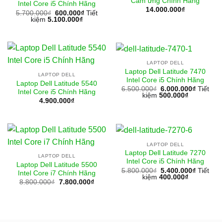
Cảm ứng Chính Hãng
Intel Core i5 Chính Hãng
14.000.000
₫
5.700.000
₫
600.000
₫
Tiết
kiệm
5.100.000
₫
LAPTOP DELL
Laptop Dell Latitude 7470
LAPTOP DELL
Intel Core i5 Chính Hãng
Laptop Dell Latitude 5540
6.500.000
₫
6.000.000
₫
Tiết
Intel Core i5 Chính Hãng
kiệm
500.000
₫
4.900.000
₫
LAPTOP DELL
Laptop Dell Latitude 7270
LAPTOP DELL
Intel Core i5 Chính Hãng
Laptop Dell Latitude 5500
5.800.000
₫
5.400.000
₫
Tiết
Intel Core i7 Chính Hãng
kiệm
400.000
₫
Giá
Giá
8.800.000
₫
7.800.000
₫
gốc
hiện
là:
tại
8.800.000₫.
là:
7.800.000₫.