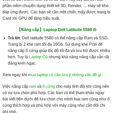
phần mềm chuyên dụng thiết kế 3D, Render, … máy sẽ khó
đáp ứng được. Các bạn sẽ cần một chiếc máy được trang bị
Card rời GPU để tăng hiệu suất.
【Nâng cấp】Laptop Dell Latitude 5580 i5
Trả lời:
Dell latitude 5580 có thể nâng cấp Ram và SSD
.
Trang bị 2 khe ram tối đa 16Gb. Sử dụng khe Pcei để
nâng cấp ổ cứng giúp tốc độ tối đa và lưu trữ được nhiều
hơn. Tuy là
Laptop Cũ
nhưng khả năng nâng cấp vẫn rất
đáng kinh ngạc.
Xem ngay khi
mua laptop cũ cần lưu ý những vấn đề gì
Việc nâng cấp
ram
và
ổ cứng
cho máy tính đôi khi cũng nên
có sự lựa chọn phù hợp. Các bạn có thể tham khảo ngay
bài viết bên dưới để lựa chọn cho mình loại ram cũng như ổ
cứng thích hợp và phù hợp với máy cũng như cân đối chi
phí nhé.