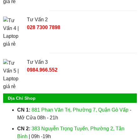
Tư Vấn 2
028 7300 7898
Tư Vấn 3
0984.966.552
Địa Chỉ Shop
CN 1:
881 Phan Văn Trị, Phường 7, Quận Gò Vấp
-
Mở Cửa 08h - 21h
CN 2:
383 Nguyễn Trọng Tuyển, Phường 2, Tân
Bình
| 09h -19h