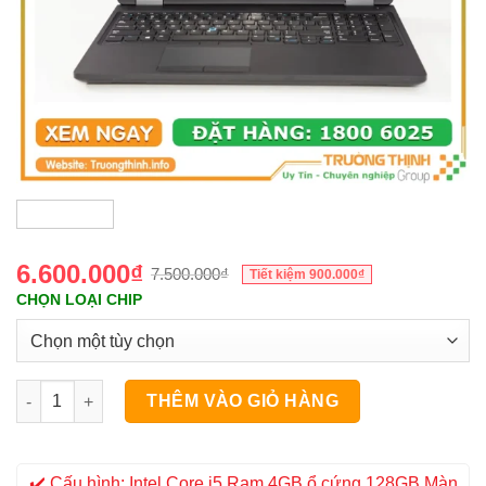
6.600.000
₫
7.500.000
₫
Tiết kiệm
900.000
₫
CHỌN LOẠI CHIP
Laptop Dell Latitude 5580 Intel Core i5 Chính Hãng số lượng
THÊM VÀO GIỎ HÀNG
✔️ Cấu hình: Intel Core i5 Ram 4GB ổ cứng 128GB Màn