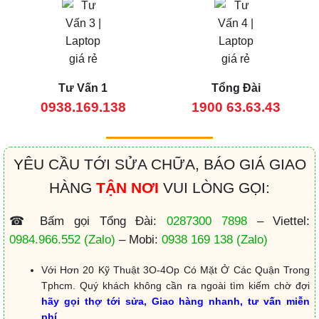
Tư Vấn 1
Tổng Đài
0938.169.138
1900 63.63.43
YÊU CẦU TỚI SỬA CHỮA, BÁO GIÁ GIAO
HÀNG
TẬN NƠI
VUI LÒNG GỌI:
☎ Bấm gọi Tổng Đài:
0287300 7898
– Viettel:
0984.966.552
(Zalo)
– Mobi:
0938 169 138
(Zalo)
Với Hơn 20 Kỹ Thuật 3O-4Op Có Mặt Ở Các Quận Trong
Tphcm. Quý khách không cần ra ngoài tìm kiếm chờ đợi
hãy gọi thợ tới sửa, Giao hàng nhanh, tư vấn miễn
phí.