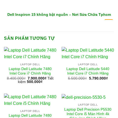
Dell Inspiron 15 không bật nguồn – Nơi Sửa Chữa Tphcm
SẢN PHẨM TƯƠNG TỰ
LAPTOP DELL
LAPTOP DELL
Laptop Dell Latitude 7480
Laptop Dell Latitude 5440
Intel Core i7 Chính Hãng
Intel Core i7 Chính Hãng
Giá
Giá
8.400.000
₫
7.900.000
₫
Tiết
6.500.000
₫
5.790.000
₫
gốc
hiện
kiệm
500.000
₫
là:
tại
6.500.000₫.
là:
5.790
LAPTOP DELL
Laptop Dell Precision P5530
LAPTOP DELL
Intel Core i5 Màn Hình 4k
Laptop Dell Latitude 7480