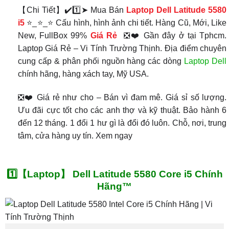
【Chi Tiết】✔️1️⃣➤ Mua Bán
Laptop Dell Latitude 5580
i5
⭐_⭐_⭐ Cấu hình, hình ảnh chi tiết. Hàng Cũ, Mới, Like
New, FullBox 99%
Giá Rẻ
❎❤️ Gần đây ở tại Tphcm.
Laptop Giá Rẻ – Vi Tính Trường Thịnh. Địa điểm chuyên
cung cấp & phân phối nguồn hàng các dòng
Laptop Dell
chính hãng, hàng xách tay, Mỹ USA.
❎❤️ Giá rẻ như cho – Bán vì đam mê. Giá sỉ số lượng.
Ưu đãi cực tốt cho các anh thợ và kỹ thuật. Bảo hành 6
đến 12 tháng. 1 đổi 1 hư gì là đổi đó luôn. Chỗ, nơi, trung
tâm, cửa hàng uy tín. Xem ngay
1️⃣【Laptop】 Dell Latitude 5580 Core i5 Chính
Hãng™