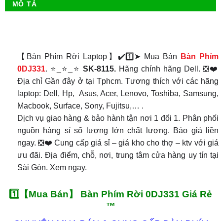
MÔ TẢ
【Bàn Phím Rời Laptop】✔️1️⃣➤ Mua Bán
Bàn Phím
0DJ331
. ⭐_⭐_⭐
SK-8115.
Hãng chính hãng Dell. ❎❤️
Địa chỉ Gần đây ở tại Tphcm. Tương thích với các hãng
laptop: Dell, Hp, Asus, Acer, Lenovo, Toshiba, Samsung,
Macbook, Surface, Sony, Fujitsu,… .
Dịch vụ giao hàng & bảo hành tận nơi 1 đổi 1. Phân phối
nguồn hàng sỉ số lượng lớn chất lượng. Báo giá liền
ngay. ❎❤️ Cung cấp giá sỉ – giá kho cho thợ – ktv với giá
ưu đãi. Địa điểm, chỗ, nơi, trung tâm cửa hàng uy tín tại
Sài Gòn. Xem ngay.
1️⃣【Mua Bán】 Bàn Phím Rời 0DJ331 Giá Rẻ
™