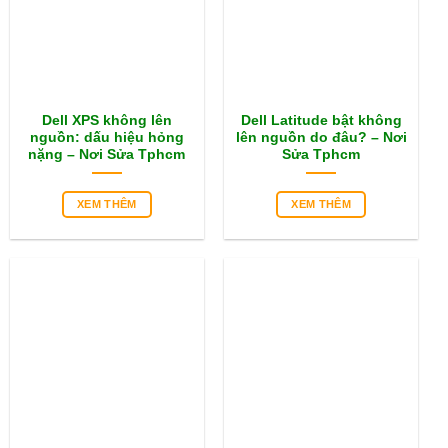
Dell XPS không lên
Dell Latitude bật không
nguồn: dấu hiệu hỏng
lên nguồn do đâu? – Nơi
nặng – Nơi Sửa Tphcm
Sửa Tphcm
XEM THÊM
XEM THÊM