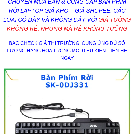
CHUYÊN MUA BÁN & CUNG CẤP BÀN PHÍM
RỜI LAPTOP GIÁ KHO – GIÁ SHOPEE. CÁC
LOẠI CÓ DÂY VÀ KHÔNG DÂY VỚI
GIÁ TƯỞNG
KHÔNG RẺ. NHƯNG MÀ RẺ KHÔNG TƯỞNG
BAO CHECK GIÁ THỊ TRƯỜNG. CUNG ỨNG ĐỦ SỐ
LƯỢNG HÀNG HÓA TRONG MỌI ĐIỀU KIỆN. LIÊN HỆ
NGAY