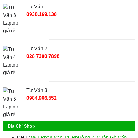
Tư Vấn 1
0938.169.138
Tư Vấn 2
028 7300 7898
Tư Vấn 3
0984.966.552
Địa Chỉ Shop
CN 1:
881 Phan Văn Trị, Phường 7, Quận Gò Vấp
-