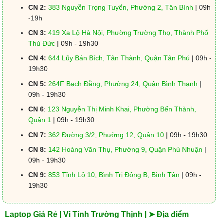
CN 2:
383 Nguyễn Trọng Tuyển, Phường 2, Tân Bình
| 09h
-19h
CN 3:
419 Xa Lộ Hà Nội, Phường Trường Thọ, Thành Phố
Thủ Đức
| 09h - 19h30
CN 4:
644 Lũy Bán Bích, Tân Thành, Quận Tân Phú
| 09h -
19h30
CN 5:
264F Bạch Đằng, Phường 24, Quận Bình Thạnh
|
09h - 19h30
CN 6
:
123 Nguyễn Thị Minh Khai, Phường Bến Thành,
Quận 1
| 09h - 19h30
CN 7:
362 Đường 3/2, Phường 12, Quận 10
| 09h - 19h30
CN 8:
142 Hoàng Văn Thụ, Phường 9, Quận Phú Nhuận
|
09h - 19h30
CN 9:
853 Tỉnh Lộ 10, Bình Trị Đông B, Bình Tân
| 09h -
19h30
Laptop Giá Rẻ | Vi Tính Trường Thịnh | ➤ Địa điểm