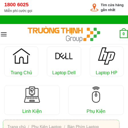
Chuyển
1800 6025
đến
Miễn phí cước gọi
nội
dung
0
Trang Chủ
Laptop Dell
Laptop HP
Linh Kiện
Phụ Kiện
Trang chủ
/
Phụ Kiện Laptop
/
Bàn Phím Laptop