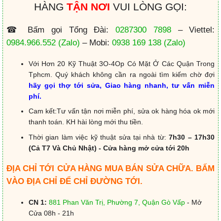
HÀNG
TẬN NƠI
VUI LÒNG GỌI:
☎ Bấm gọi Tổng Đài:
0287300 7898
– Viettel:
0984.966.552
(Zalo)
– Mobi:
0938 169 138
(Zalo)
Với Hơn 20 Kỹ Thuật 3O-4Op Có Mặt Ở Các Quận Trong
Tphcm. Quý khách không cần ra ngoài tìm kiếm chờ đợi
hãy gọi thợ tới sửa, Giao hàng nhanh, tư vấn miễn
phí.
Cam kết:Tư vấn tận nơi miễn phí, sửa ok hàng hóa ok mới
thanh toán. KH hài lòng mới thu tiền.
Thời gian làm việc kỹ thuật sửa tại nhà từ:
7h30 – 17h30
(Cả T7 Và Chủ Nhật) - Cửa hàng mở cửa tới 20h
ĐỊA CHỈ TỚI CỬA HÀNG MUA BÁN SỬA CHỮA. BẤM
VÀO ĐỊA CHỈ ĐỂ CHỈ ĐƯỜNG TỚI.
CN 1:
881 Phan Văn Trị, Phường 7, Quận Gò Vấp
- Mở
Cửa 08h - 21h