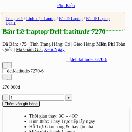
Phụ Kiện
Trang chủ
/
Linh kiện Laptop
/
Bản lề Laptop
/
Bản lề Laptop
DELL
Bản Lề Laptop Dell Latitude 7270
Đã Bán:
>
75
|
Tình Trạng Hàng:
Có |
Giao Hàng:
Miễn Phí
Toàn
Quốc |
Mã Giảm Giá:
Xem Ngay
270.000
₫
Bản
Lề
Thêm vào giỏ hàng
Laptop
Dell
Thời gian thay: 3O – 4OP
Latitude
Hình thức: Thay Trực tiếp lấy ngay
7270
Hỗ Trợ: Giao hàng & thay tận nhà
số
Miễn phí vệ sinh Laptop