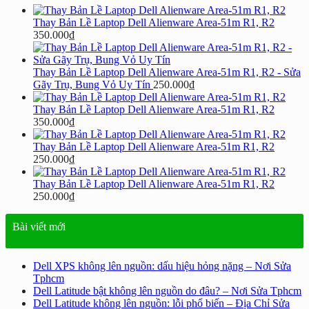
Thay Bản Lề Laptop Dell Alienware Area-51m R1, R2
350.000
₫
Thay Bản Lề Laptop Dell Alienware Area-51m R1, R2 - Sửa
Gãy Trụ, Bung Vỏ Uy Tín
250.000
₫
Thay Bản Lề Laptop Dell Alienware Area-51m R1, R2
350.000
₫
Thay Bản Lề Laptop Dell Alienware Area-51m R1, R2
250.000
₫
Thay Bản Lề Laptop Dell Alienware Area-51m R1, R2
250.000
₫
Bài viết mới
Dell XPS không lên nguồn: dấu hiệu hỏng nặng – Nơi Sửa
Tphcm
Dell Latitude bật không lên nguồn do đâu? – Nơi Sửa Tphcm
Dell Latitude không lên nguồn: lỗi phổ biến – Địa Chỉ Sửa