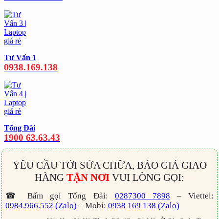
Tư Vấn 1
0938.169.138
Tổng Đài
1900 63.63.43
YÊU CẦU TỚI SỬA CHỮA, BÁO GIÁ GIAO
HÀNG
TẬN NƠI
VUI LÒNG GỌI:
☎ Bấm gọi Tổng Đài:
0287300 7898
– Viettel:
0984.966.552
(Zalo)
– Mobi:
0938 169 138
(Zalo)