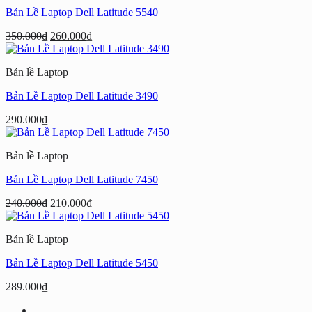
Bản Lề Laptop Dell Latitude 5540
Giá
Giá
350.000
₫
260.000
₫
gốc
hiện
là:
tại
Bản lề Laptop
350.000₫.
là:
260.000₫.
Bản Lề Laptop Dell Latitude 3490
290.000
₫
Bản lề Laptop
Bản Lề Laptop Dell Latitude 7450
Giá
Giá
240.000
₫
210.000
₫
gốc
hiện
là:
tại
Bản lề Laptop
240.000₫.
là:
210.000₫.
Bản Lề Laptop Dell Latitude 5450
289.000
₫