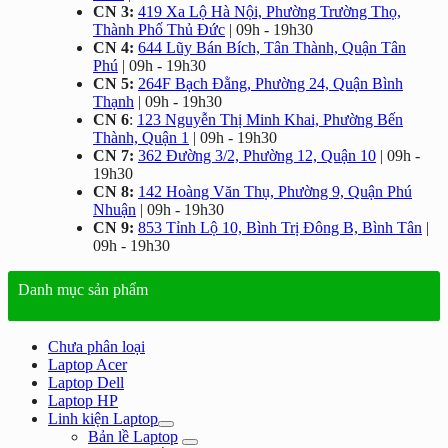
CN 3:
419 Xa Lộ Hà Nội, Phường Trường Thọ,
Thành Phố Thủ Đức
| 09h - 19h30
CN 4:
644 Lũy Bán Bích, Tân Thành, Quận Tân
Phú
| 09h - 19h30
CN 5:
264F Bạch Đằng, Phường 24, Quận Bình
Thạnh
| 09h - 19h30
CN 6
:
123 Nguyễn Thị Minh Khai, Phường Bến
Thành, Quận 1
| 09h - 19h30
CN 7:
362 Đường 3/2, Phường 12, Quận 10
| 09h -
19h30
CN 8:
142 Hoàng Văn Thụ, Phường 9, Quận Phú
Nhuận
| 09h - 19h30
CN 9:
853 Tỉnh Lộ 10, Bình Trị Đông B, Bình Tân
|
09h - 19h30
Danh mục sản phẩm
Chưa phân loại
Laptop Acer
Laptop Dell
Laptop HP
Linh kiện Laptop
Bản lề Laptop