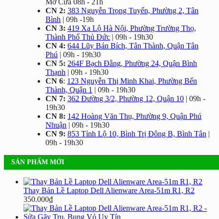
Mở Cửa 08h - 21h
CN 2:
383 Nguyễn Trọng Tuyển, Phường 2, Tân
Bình
| 09h -19h
CN 3:
419 Xa Lộ Hà Nội, Phường Trường Thọ,
Thành Phố Thủ Đức
| 09h - 19h30
CN 4:
644 Lũy Bán Bích, Tân Thành, Quận Tân
Phú
| 09h - 19h30
CN 5:
264F Bạch Đằng, Phường 24, Quận Bình
Thạnh
| 09h - 19h30
CN 6
:
123 Nguyễn Thị Minh Khai, Phường Bến
Thành, Quận 1
| 09h - 19h30
CN 7:
362 Đường 3/2, Phường 12, Quận 10
| 09h -
19h30
CN 8:
142 Hoàng Văn Thụ, Phường 9, Quận Phú
Nhuận
| 09h - 19h30
CN 9:
853 Tỉnh Lộ 10, Bình Trị Đông B, Bình Tân
|
09h - 19h30
SẢN PHẨM MỚI
Thay Bản Lề Laptop Dell Alienware Area-51m R1, R2
350.000
₫