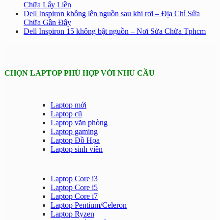
Chữa Lấy Liền
Dell Inspiron không lên nguồn sau khi rơi – Địa Chỉ Sửa
Chữa Gần Đây
Dell Inspiron 15 không bật nguồn – Nơi Sửa Chữa Tphcm
CHỌN LAPTOP PHÙ HỢP VỚI NHU CẦU
Laptop mới
Laptop cũ
Laptop văn phòng
Laptop gaming
Laptop Đồ Họa
Laptop sinh viên
Laptop Core i3
Laptop Core i5
Laptop Core i7
Laptop Pentium/Celeron
Laptop Ryzen