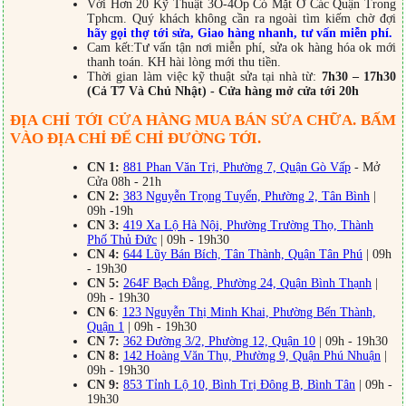
Với Hơn 20 Kỹ Thuật 3O-4Op Có Mặt Ở Các Quận Trong
Tphcm. Quý khách không cần ra ngoài tìm kiếm chờ đợi
hãy gọi thợ tới sửa, Giao hàng nhanh, tư vấn miễn phí.
Cam kết:Tư vấn tận nơi miễn phí, sửa ok hàng hóa ok mới
thanh toán. KH hài lòng mới thu tiền.
Thời gian làm việc kỹ thuật sửa tại nhà từ:
7h30 – 17h30
(Cả T7 Và Chủ Nhật) - Cửa hàng mở cửa tới 20h
ĐỊA CHỈ TỚI CỬA HÀNG MUA BÁN SỬA CHỮA. BẤM
VÀO ĐỊA CHỈ ĐỂ CHỈ ĐƯỜNG TỚI.
CN 1:
881 Phan Văn Trị, Phường 7, Quận Gò Vấp
- Mở
Cửa 08h - 21h
CN 2:
383 Nguyễn Trọng Tuyển, Phường 2, Tân Bình
|
09h -19h
CN 3:
419 Xa Lộ Hà Nội, Phường Trường Thọ, Thành
Phố Thủ Đức
| 09h - 19h30
CN 4:
644 Lũy Bán Bích, Tân Thành, Quận Tân Phú
| 09h
- 19h30
CN 5:
264F Bạch Đằng, Phường 24, Quận Bình Thạnh
|
09h - 19h30
CN 6
:
123 Nguyễn Thị Minh Khai, Phường Bến Thành,
Quận 1
| 09h - 19h30
CN 7:
362 Đường 3/2, Phường 12, Quận 10
| 09h - 19h30
CN 8:
142 Hoàng Văn Thụ, Phường 9, Quận Phú Nhuận
|
09h - 19h30
CN 9:
853 Tỉnh Lộ 10, Bình Trị Đông B, Bình Tân
| 09h -
19h30