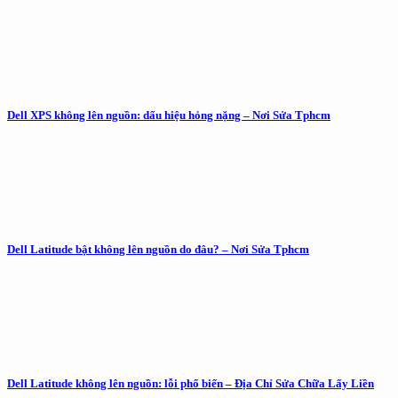
Dell XPS không lên nguồn: dấu hiệu hỏng nặng – Nơi Sửa Tphcm
Dell Latitude bật không lên nguồn do đâu? – Nơi Sửa Tphcm
Dell Latitude không lên nguồn: lỗi phổ biến – Địa Chỉ Sửa Chữa Lấy Liền