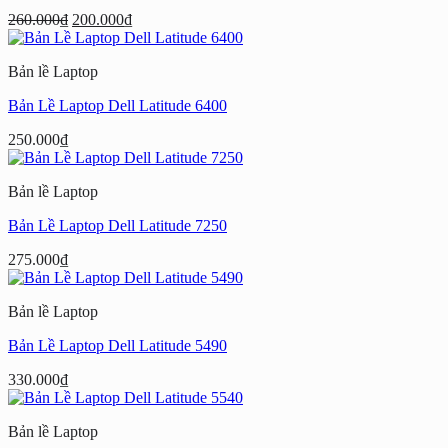
Giá
Giá
260.000
₫
200.000
₫
gốc
hiện
là:
tại
Bản lề Laptop
260.000₫.
là:
200.000₫.
Bản Lề Laptop Dell Latitude 6400
250.000
₫
Bản lề Laptop
Bản Lề Laptop Dell Latitude 7250
275.000
₫
Bản lề Laptop
Bản Lề Laptop Dell Latitude 5490
330.000
₫
Bản lề Laptop