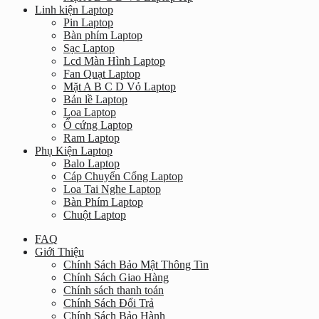
Linh kiện Laptop
Pin Laptop
Bàn phím Laptop
Sạc Laptop
Lcd Màn Hình Laptop
Fan Quạt Laptop
Mặt A B C D Vỏ Laptop
Bản lề Laptop
Loa Laptop
Ổ cứng Laptop
Ram Laptop
Phụ Kiện Laptop
Balo Laptop
Cáp Chuyển Cổng Laptop
Loa Tai Nghe Laptop
Bàn Phím Laptop
Chuột Laptop
FAQ
Giới Thiệu
Chính Sách Bảo Mật Thông Tin
Chính Sách Giao Hàng
Chính sách thanh toán
Chính Sách Đổi Trả
Chính Sách Bảo Hành