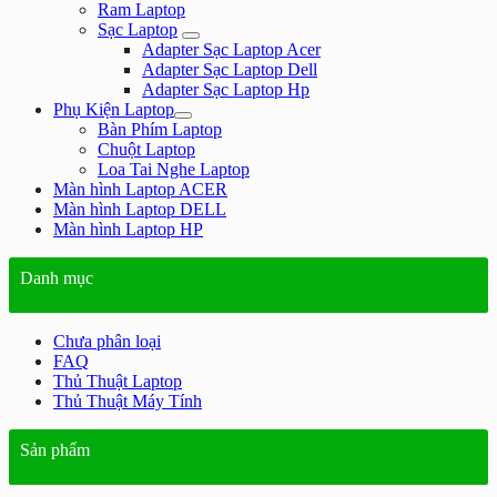
Ram Laptop
Sạc Laptop
Adapter Sạc Laptop Acer
Adapter Sạc Laptop Dell
Adapter Sạc Laptop Hp
Phụ Kiện Laptop
Bàn Phím Laptop
Chuột Laptop
Loa Tai Nghe Laptop
Màn hình Laptop ACER
Màn hình Laptop DELL
Màn hình Laptop HP
Danh mục
Chưa phân loại
FAQ
Thủ Thuật Laptop
Thủ Thuật Máy Tính
Sản phẩm