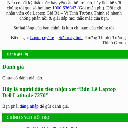
Nếu có bất kỳ thắc mắc hay yêu cầu hỗ trợ nào, hãy liên hệ với
chúng tôi qua số hotline:
1900 636343
.(Gọi miễn phí). Đội ngũ
nhân viên của Laptop Giá Rẻ – Vi Tính Trường Thịnh sẽ nhanh
chóng phản hồi & giải đáp mọi thắc mắc của bạn.
Sự hài lòng của bạn chính là kim chỉ nam của chúng tôi.
Biên Tập:
Laptop giá rẻ
–
Sửa máy tính
Trường Thịnh | Trường
Thịnh Group
Đánh giá (0)
Đánh giá
Chưa có đánh giá nào.
Hãy là người đầu tiên nhận xét “Bản Lề Laptop
Dell Latitude 7270”
Bạn phải
đăng nhập
để gửi đánh giá.
CHÍNH SÁCH HỖ TRỢ