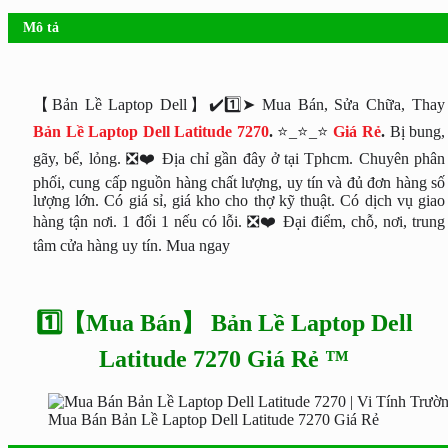
Mô tả
【Bản Lề Laptop Dell】✔️1️⃣➤ Mua Bán, Sửa Chữa, Thay
Bản Lề Laptop Dell Latitude 7270
.
⭐_⭐_⭐
Giá Rẻ
.
Bị bung,
gãy, bể, lỏng. ❎❤️ Địa chỉ gần đây ở tại Tphcm. Chuyên phân
phối, cung cấp nguồn hàng chất lượng, uy tín và đủ đơn hàng số
lượng lớn. Có giá sỉ, giá kho cho thợ kỹ thuật. Có dịch vụ giao
hàng tận nơi. 1 đổi 1 nếu có lỗi. ❎❤️ Đại điểm, chỗ, nơi, trung
tâm cửa hàng uy tín. Mua ngay
1️⃣【Mua Bán】 Bản Lề Laptop Dell
Latitude 7270 Giá Rẻ ™
Mua Bán Bản Lề Laptop Dell Latitude 7270 Giá Rẻ