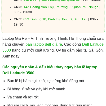
CN 8:
142 Hoàng Văn Thụ, Phường 9, Quận Phú Nhuận
|
09h - 19h30
CN 9:
853 Tỉnh Lộ 10, Bình Trị Đông B, Bình Tân
| 09h -
19h30
Laptop Giá Rẻ – Vi Tính Trường Thịnh. Hệ Thống chuỗi cửa
hàng chuyên
bán laptop dell giá rẻ
. Các dòng
Dell Latitude
3500
hàng cũ mới chất lượng. Uy tin đảm bảo tại Sài Gòn.
Xem ngay
Các nguyên nhân & dấu hiệu thay ngay bản lề laptop
Dell Latitude 3500
Bản lề bị bám bụi, khô, kẹt cứng khó đóng mở.
Bị hỏng, rỉ sét và gãy khi mở mạnh.
Va chạm và rơi rớt
Mở sai cách, mở lệch một bên, dùng lực quá mạnh