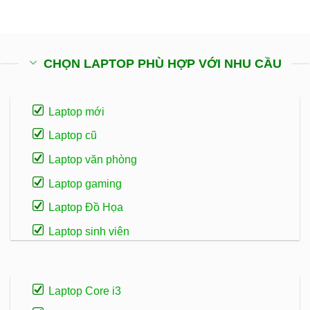
350.000₫.
là:
260.000
CHỌN LAPTOP PHÙ HỢP VỚI NHU CẦU
Laptop mới
Laptop cũ
Laptop văn phòng
Laptop gaming
Laptop Đồ Họa
Laptop sinh viên
Laptop Core i3