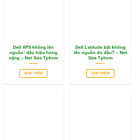
Dell XPS không lên
Dell Latitude bật không
nguồn: dấu hiệu hỏng
lên nguồn do đâu? – Nơi
nặng – Nơi Sửa Tphcm
Sửa Tphcm
XEM THÊM
XEM THÊM