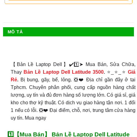
MÔ TẢ
【Bản Lề Laptop Dell】✔️1️⃣➤ Mua Bán, Sửa Chữa,
Thay
Bản Lề Laptop Dell Latitude 3500
.
⭐_⭐_⭐
Giá
Rẻ
.
Bị bung, gãy, bể, lỏng. ❎❤️ Địa chỉ gần đây ở tại
Tphcm. Chuyên phân phối, cung cấp nguồn hàng chất
lượng, uy tín và đủ đơn hàng số lượng lớn. Có giá sỉ, giá
kho cho thợ kỹ thuật. Có dịch vụ giao hàng tận nơi. 1 đổi
1 nếu có lỗi. ❎❤️ Đại điểm, chỗ, nơi, trung tâm cửa hàng
uy tín. Mua ngay
1️⃣【Mua Bán】 Bản Lề Laptop Dell Latitude