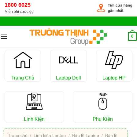
Chuyển
1800 6025
đến
Miễn phí cước gọi
nội
dung
0
Trang Chủ
Laptop Dell
Laptop HP
Linh Kiện
Phụ Kiện
Trang chủ
/
Linh kiện Laptop
/
Bản lề Laptop
/
Bản lề