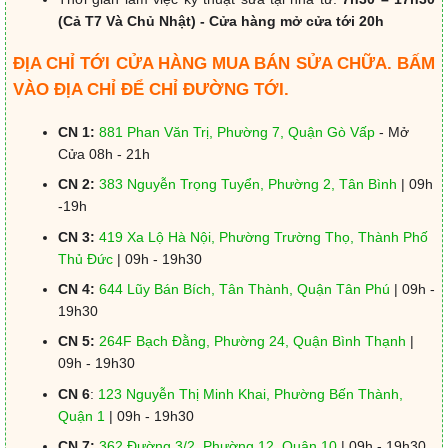
(Cả T7 Và Chủ Nhật) - Cửa hàng mở cửa tới 20h
ĐỊA CHỈ TỚI CỬA HÀNG MUA BÁN SỬA CHỮA. BẤM
VÀO ĐỊA CHỈ ĐỂ CHỈ ĐƯỜNG TỚI.
CN 1:
881 Phan Văn Trị, Phường 7, Quận Gò Vấp
- Mở
Cửa 08h - 21h
CN 2:
383 Nguyễn Trọng Tuyển, Phường 2, Tân Bình
| 09h
-19h
CN 3:
419 Xa Lộ Hà Nội, Phường Trường Thọ, Thành Phố
Thủ Đức
| 09h - 19h30
CN 4:
644 Lũy Bán Bích, Tân Thành, Quận Tân Phú
| 09h -
19h30
CN 5:
264F Bạch Đằng, Phường 24, Quận Bình Thạnh
|
09h - 19h30
CN 6
:
123 Nguyễn Thị Minh Khai, Phường Bến Thành,
Quận 1
| 09h - 19h30
CN 7:
362 Đường 3/2, Phường 12, Quận 10
| 09h - 19h30