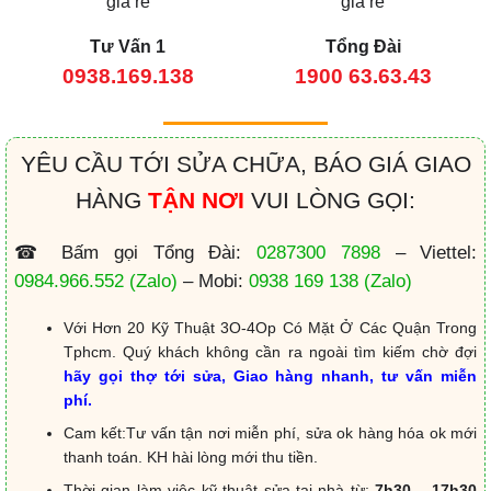
Tư Vấn 1
Tổng Đài
0938.169.138
1900 63.63.43
YÊU CẦU TỚI SỬA CHỮA, BÁO GIÁ GIAO
HÀNG
TẬN NƠI
VUI LÒNG GỌI:
☎ Bấm gọi Tổng Đài:
0287300 7898
– Viettel:
0984.966.552
(Zalo)
– Mobi:
0938 169 138
(Zalo)
Với Hơn 20 Kỹ Thuật 3O-4Op Có Mặt Ở Các Quận Trong
Tphcm. Quý khách không cần ra ngoài tìm kiếm chờ đợi
hãy gọi thợ tới sửa, Giao hàng nhanh, tư vấn miễn
phí.
Cam kết:Tư vấn tận nơi miễn phí, sửa ok hàng hóa ok mới
thanh toán. KH hài lòng mới thu tiền.
Thời gian làm việc kỹ thuật sửa tại nhà từ:
7h30 – 17h30