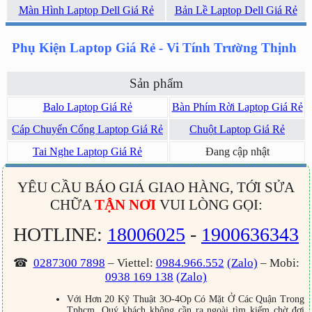
Màn Hình Laptop Dell Giá Rẻ
Bản Lề Laptop Dell Giá Rẻ
Phụ Kiện Laptop Giá Rẻ - Vi Tính Trường Thịnh
Sản phẩm
Balo Laptop Giá Rẻ
Bàn Phím Rời Laptop Giá Rẻ
Cáp Chuyển Cổng Laptop Giá Rẻ
Chuột Laptop Giá Rẻ
Tai Nghe Laptop Giá Rẻ
Đang cập nhật
YÊU CẦU BÁO GIÁ GIAO HÀNG, TỚI SỬA
CHỮA
TẬN NƠI
VUI LÒNG GỌI:
HOTLINE:
18006025
-
1900636343
☎
0287300 7898
– Viettel:
0984.966.552
(Zalo)
– Mobi:
0938 169 138
(Zalo)
Với Hơn 20 Kỹ Thuật 3O-4Op Có Mặt Ở Các Quận Trong
Tphcm. Quý khách không cần ra ngoài tìm kiếm chờ đợi