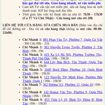
hãy gọi thợ tới sửa, Giao hàng nhanh, tư vấn miễn phí.
Cam kết:Tư vấn tận nơi miễn phí, sửa ok hàng hóa ok mới
thanh toán. KH hài lòng mới thu tiền.
Thời gian làm việc kỹ thuật sửa tại nhà từ:
7h30 – 17h30
(Cả T7 Và Chủ Nhật) - Cửa hàng mở cửa tới 20h
LIÊN HỆ TỚI CỬA HÀNG SỬA CHỮA MUA BÁN
(Bấm vào địa chỉ
để chỉ đường tới - Địa chỉ
có cửa hàng thật
không ảo
mở cửa: 08:00-
21h00
)
Chi Nhánh 1:
881 Phan Văn Trị, Phường 7, Quận Gò Vấp
- Mở Cửa 08h - 21h
Chi Nhánh 2:
383 Nguyễn Trọng Tuyển, Phường 2, Tân
Bình
| 09h -19h
Chi Nhánh 3:
419 Xa Lộ Hà Nội, Phường Trường Thọ,
Thành Phố Thủ Đức
| 09h - 19h30
Chi Nhánh 4:
644 Lũy Bán Bích, Tân Thành, Quận Tân
Phú
| 09h - 19h30
Chi Nhánh 5:
264F Bạch Đằng, Phường 24, Quận Bình
Thạnh
| 09h - 19h30
Chi Nhánh 6
:
123 Nguyễn Thị Minh Khai, Phường Bến
Thành, Quận 1
| 09h - 19h30
Chi Nhánh 7:
362 Đường 3/2, Phường 12, Quận 10
| 09h -
19h30
Chi Nhánh 8:
142 Hoàng Văn Thụ, Phường 9, Quận Phú
Nhuận
| 09h - 19h30
Chi Nhánh 9:
853 Tỉnh Lộ 10, Bình Trị Đông B, Bình
Tân
| 09h - 19h30