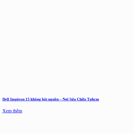
Dell Inspiron 15 không bật nguồn – Nơi Sửa Chữa Tphcm
Xem thêm