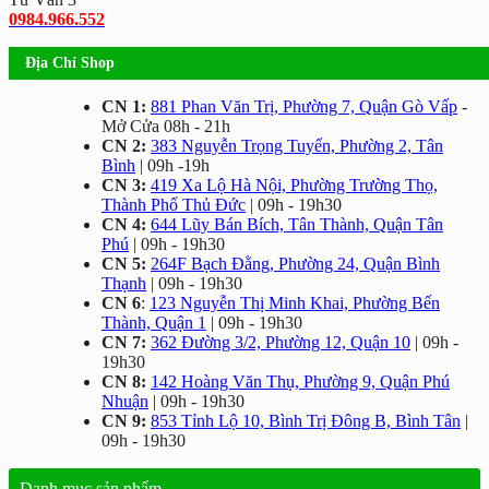
0984.966.552
Địa Chỉ Shop
CN 1:
881 Phan Văn Trị, Phường 7, Quận Gò Vấp
-
Mở Cửa 08h - 21h
CN 2:
383 Nguyễn Trọng Tuyển, Phường 2, Tân
Bình
| 09h -19h
CN 3:
419 Xa Lộ Hà Nội, Phường Trường Thọ,
Thành Phố Thủ Đức
| 09h - 19h30
CN 4:
644 Lũy Bán Bích, Tân Thành, Quận Tân
Phú
| 09h - 19h30
CN 5:
264F Bạch Đằng, Phường 24, Quận Bình
Thạnh
| 09h - 19h30
CN 6
:
123 Nguyễn Thị Minh Khai, Phường Bến
Thành, Quận 1
| 09h - 19h30
CN 7:
362 Đường 3/2, Phường 12, Quận 10
| 09h -
19h30
CN 8:
142 Hoàng Văn Thụ, Phường 9, Quận Phú
Nhuận
| 09h - 19h30
CN 9:
853 Tỉnh Lộ 10, Bình Trị Đông B, Bình Tân
|
09h - 19h30
Danh mục sản phẩm