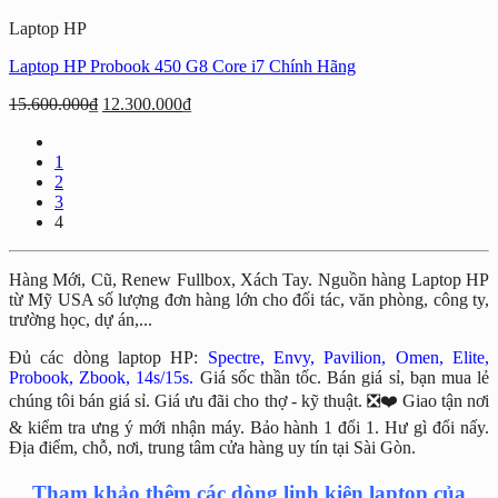
là:
tại
Laptop HP
15.600.000₫.
là:
10.000.000₫.
Laptop HP Probook 450 G8 Core i7 Chính Hãng
Giá
Giá
15.600.000
₫
12.300.000
₫
gốc
hiện
là:
tại
1
15.600.000₫.
là:
2
12.300.000₫.
3
4
Hàng Mới, Cũ, Renew Fullbox, Xách Tay. Nguồn hàng Laptop HP
từ Mỹ USA số lượng đơn hàng lớn cho đối tác, văn phòng, công ty,
trường học, dự án,...
Đủ các dòng laptop HP:
Spectre, Envy, Pavilion, Omen, Elite,
Probook, Zbook, 14s/15s.
Giá sốc thần tốc. Bán giá sỉ, bạn mua lẻ
chúng tôi bán giá sỉ. Giá ưu đãi cho thợ - kỹ thuật. ❎❤️ Giao tận nơi
& kiểm tra ưng ý mới nhận máy. Bảo hành 1 đổi 1. Hư gì đổi nấy.
Địa điểm, chỗ, nơi, trung tâm cửa hàng uy tín tại Sài Gòn.
Tham khảo thêm các dòng linh kiện laptop của