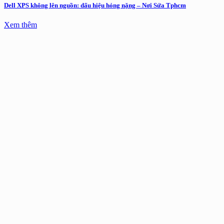
Dell XPS không lên nguồn: dấu hiệu hỏng nặng – Nơi Sửa Tphcm
Xem thêm