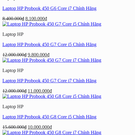
7.600.000₫.
Laptop HP Probook 450 G6 Core i7 Chính Hãng
Giá
Giá
8.400.000
₫
8.100.000
₫
gốc
hiện
là:
tại
Laptop HP
8.400.000₫.
là:
8.100.000₫.
Laptop HP Probook 450 G7 Core i5 Chính Hãng
Giá
Giá
12.000.000
₫
9.800.000
₫
gốc
hiện
là:
tại
Laptop HP
12.000.000₫.
là:
9.800.000₫.
Laptop HP Probook 450 G7 Core i7 Chính Hãng
Giá
Giá
12.000.000
₫
11.000.000
₫
gốc
hiện
là:
tại
Laptop HP
12.000.000₫.
là:
11.000.000₫.
Laptop HP Probook 450 G8 Core i5 Chính Hãng
Giá
Giá
15.600.000
₫
10.000.000
₫
gốc
hiện