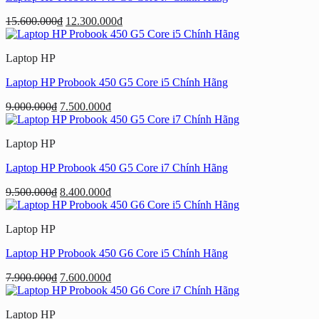
Giá
Giá
15.600.000
₫
12.300.000
₫
gốc
hiện
là:
tại
Laptop HP
15.600.000₫.
là:
12.300.000₫.
Laptop HP Probook 450 G5 Core i5 Chính Hãng
Giá
Giá
9.000.000
₫
7.500.000
₫
gốc
hiện
là:
tại
Laptop HP
9.000.000₫.
là:
7.500.000₫.
Laptop HP Probook 450 G5 Core i7 Chính Hãng
Giá
Giá
9.500.000
₫
8.400.000
₫
gốc
hiện
là:
tại
Laptop HP
9.500.000₫.
là:
8.400.000₫.
Laptop HP Probook 450 G6 Core i5 Chính Hãng
Giá
Giá
7.900.000
₫
7.600.000
₫
gốc
hiện
là:
tại
Laptop HP
7.900.000₫.
là: