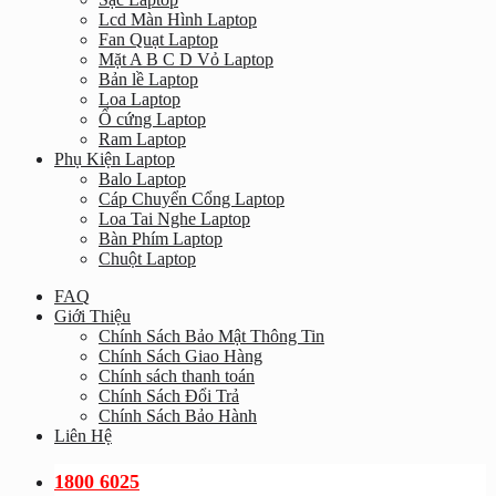
Lcd Màn Hình Laptop
Fan Quạt Laptop
Mặt A B C D Vỏ Laptop
Bản lề Laptop
Loa Laptop
Ổ cứng Laptop
Ram Laptop
Phụ Kiện Laptop
Balo Laptop
Cáp Chuyển Cổng Laptop
Loa Tai Nghe Laptop
Bàn Phím Laptop
Chuột Laptop
FAQ
Giới Thiệu
Chính Sách Bảo Mật Thông Tin
Chính Sách Giao Hàng
Chính sách thanh toán
Chính Sách Đổi Trả
Chính Sách Bảo Hành
Liên Hệ
1800 6025