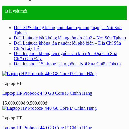
Bài viết mới
Dell XPS không lên nguồn: dấu hiệu hỏng nặng – Nơi Sửa
Tphcm
Dell Latitude bật không lên nguồn do đâu? – Nơi Sửa Tphcm
Dell Latitude không lên nguồn: lỗi phổ biến – Địa Chỉ Sửa
Chữa Lấy Liền
Dell Inspiron không lên nguồn sau khi rơi – Địa Chỉ Sửa
Chữa Gần Đây
Dell Inspiron 15 không bật nguồn – Nơi Sửa Chữa Tphcm
Laptop HP
Laptop HP Probook 440 G8 Core i5 Chính Hãng
Giá
Giá
15.600.000
₫
9.500.000
₫
gốc
hiện
là:
tại
Laptop HP
15.600.000₫.
là:
9.500.000₫.
Laptop HP Probook 440 G8 Core i7 Chính Hãng