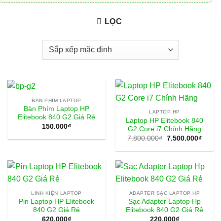
LỌC
BÀN PHÍM LAPTOP
Bàn Phím Laptop HP
LAPTOP HP
Elitebook 840 G2 Giá Rẻ
Laptop HP Elitebook 840
150.000
₫
G2 Core i7 Chính Hãng
Giá
Giá
7.800.000
₫
7.500.000
₫
gốc
hiện
là:
tại
7.800.000₫.
là:
7.500
LINH KIỆN LAPTOP
ADAPTER SẠC LAPTOP HP
Pin Laptop HP Elitebook
Sạc Adapter Laptop Hp
840 G2 Giá Rẻ
Elitebook 840 G2 Giá Rẻ
620.000
₫
220.000
₫