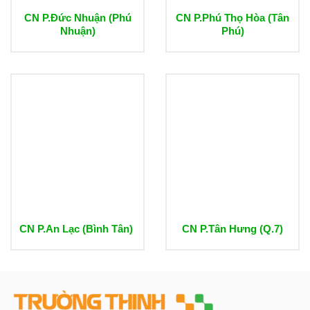
CN P.Đức Nhuận (Phú
CN P.Phú Thọ Hòa (Tân
Nhuận)
Phú)
CN P.An Lạc (Bình Tân)
CN P.Tân Hưng (Q.7)