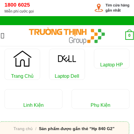
Chuyển
1800 6025
đến
Miễn phí cước gọi
nội
dung
0
Laptop HP
Trang Chủ
Laptop Dell
Linh Kiện
Phụ Kiện
Trang chủ
/
Sản phẩm được gắn thẻ “Hp 840 G2”