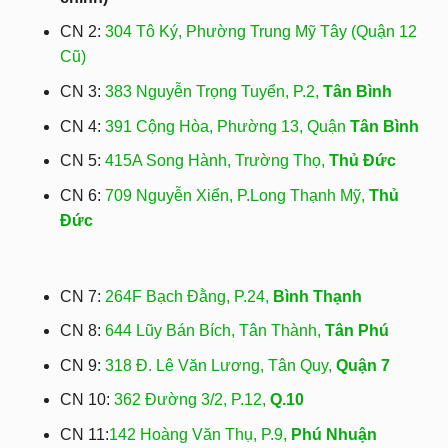
CN 2:
304 Tô Ký, Phường Trung Mỹ Tây (Quận 12
Cũ)
CN 3:
383 Nguyễn Trọng Tuyển, P.2,
Tân Bình
CN 4:
391 Cộng Hòa, Phường 13, Quận
Tân Bình
CN 5:
415A Song Hành, Trường Thọ,
Thủ Đức
CN 6:
709 Nguyễn Xiển, P.Long Thạnh Mỹ,
Thủ
Đức
CN 7:
264F Bạch Đằng, P.24,
Bình Thạnh
CN 8:
644 Lũy Bán Bích, Tân Thành,
Tân Phú
CN 9:
318 Đ. Lê Văn Lương, Tân Quy,
Quận 7
CN 10:
362 Đường 3/2, P.12,
Q.10
CN 11:
142 Hoàng Văn Thụ, P.9,
Phú Nhuận