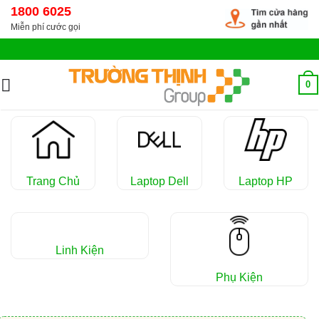
Chuyển
1800 6025
đến
Miễn phí cước gọi
nội
dung
0
Trang Chủ
Laptop Dell
Laptop HP
Linh Kiện
Phụ Kiện