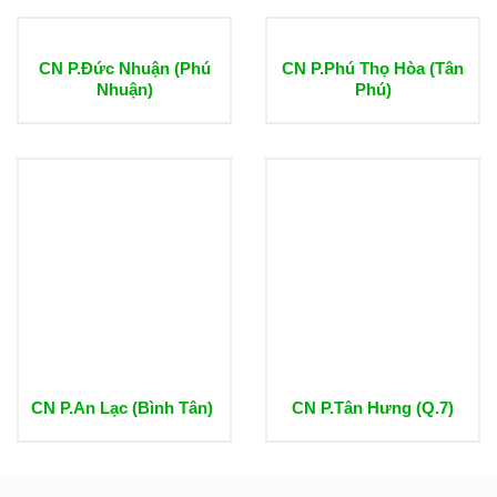
CN P.Đức Nhuận (Phú
CN P.Phú Thọ Hòa (Tân
Nhuận)
Phú)
CN P.An Lạc (Bình Tân)
CN P.Tân Hưng (Q.7)