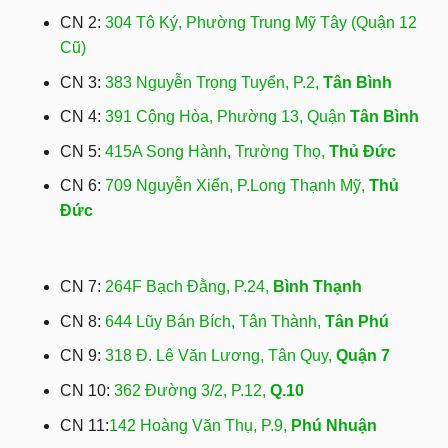
CN 2:
304 Tô Ký, Phường Trung Mỹ Tây (Quận 12
Cũ)
CN 3:
383 Nguyễn Trọng Tuyển, P.2,
Tân Bình
CN 4:
391 Cộng Hòa, Phường 13, Quận
Tân Bình
CN 5:
415A Song Hành, Trường Thọ,
Thủ Đức
CN 6:
709 Nguyễn Xiển, P.Long Thạnh Mỹ,
Thủ
Đức
CN 7:
264F Bạch Đằng, P.24,
Bình Thạnh
CN 8:
644 Lũy Bán Bích, Tân Thành,
Tân Phú
CN 9:
318 Đ. Lê Văn Lương, Tân Quy,
Quận 7
CN 10:
362 Đường 3/2, P.12,
Q.10
CN 11:
142 Hoàng Văn Thụ, P.9,
Phú Nhuận