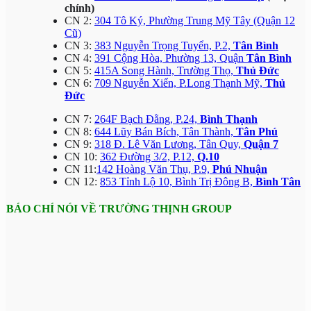
chính)
CN 2:
304 Tô Ký, Phường Trung Mỹ Tây (Quận 12
Cũ)
CN 3:
383 Nguyễn Trọng Tuyển, P.2,
Tân Bình
CN 4:
391 Cộng Hòa, Phường 13, Quận
Tân Bình
CN 5:
415A Song Hành, Trường Thọ,
Thủ Đức
CN 6:
709 Nguyễn Xiển, P.Long Thạnh Mỹ,
Thủ
Đức
CN 7:
264F Bạch Đằng, P.24,
Bình Thạnh
CN 8:
644 Lũy Bán Bích, Tân Thành,
Tân Phú
CN 9:
318 Đ. Lê Văn Lương, Tân Quy,
Quận 7
CN 10:
362 Đường 3/2, P.12,
Q.10
CN 11:
142 Hoàng Văn Thụ, P.9,
Phú Nhuận
CN 12:
853 Tỉnh Lộ 10, Bình Trị Đông B,
Bình Tân
BÁO CHÍ NÓI VỀ TRƯỜNG THỊNH GROUP