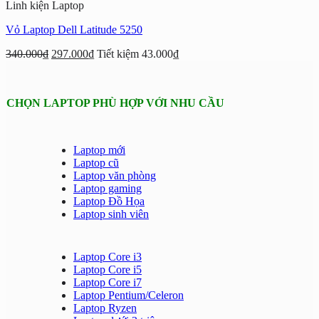
Linh kiện Laptop
Vỏ Laptop Dell Latitude 5250
340.000
₫
297.000
₫
Tiết kiệm
43.000
₫
CHỌN LAPTOP PHÙ HỢP VỚI NHU CẦU
Laptop mới
Laptop cũ
Laptop văn phòng
Laptop gaming
Laptop Đồ Họa
Laptop sinh viên
Laptop Core i3
Laptop Core i5
Laptop Core i7
Laptop Pentium/Celeron
Laptop Ryzen