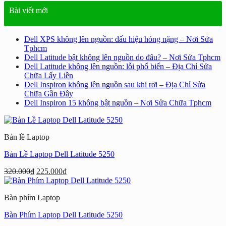
Bài viết mới
Dell XPS không lên nguồn: dấu hiệu hỏng nặng – Nơi Sửa
Tphcm
Dell Latitude bật không lên nguồn do đâu? – Nơi Sửa Tphcm
Dell Latitude không lên nguồn: lỗi phổ biến – Địa Chỉ Sửa
Chữa Lấy Liền
Dell Inspiron không lên nguồn sau khi rơi – Địa Chỉ Sửa
Chữa Gần Đây
Dell Inspiron 15 không bật nguồn – Nơi Sửa Chữa Tphcm
Bản lề Laptop
Bản Lề Laptop Dell Latitude 5250
Giá
Giá
320.000
₫
225.000
₫
gốc
hiện
là:
tại
Bàn phím Laptop
320.000₫.
là:
225.000₫.
Bàn Phím Laptop Dell Latitude 5250