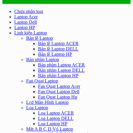
Chưa phân loại
Laptop Acer
Laptop Dell
Laptop HP
Linh kiện Laptop
Bản lề Laptop
Bản lề Laptop ACER
Bản lề Laptop DELL
Bản lề Laptop HP
Bàn phím Laptop
Bàn phím Laptop ACER
Bàn phím Laptop DELL
Bàn phím Laptop HP
Fan Quạt Laptop
Fan Quạt Laptop Acer
Fan Quạt Laptop Dell
Fan Quạt Laptop Hp
Lcd Màn Hình Laptop
Loa Laptop
Loa Laptop ACER
Loa Laptop DELL
Loa Laptop HP
Mặt A B C D Vỏ Laptop