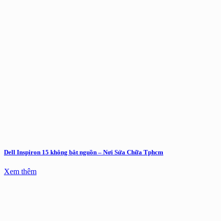
Dell Inspiron 15 không bật nguồn – Nơi Sửa Chữa Tphcm
Xem thêm