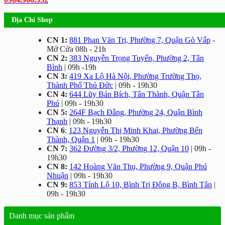
Địa Chỉ Shop
CN 1:
881 Phan Văn Trị, Phường 7, Quận Gò Vấp
-
Mở Cửa 08h - 21h
CN 2:
383 Nguyễn Trọng Tuyển, Phường 2, Tân
Bình
| 09h -19h
CN 3:
419 Xa Lộ Hà Nội, Phường Trường Thọ,
Thành Phố Thủ Đức
| 09h - 19h30
CN 4:
644 Lũy Bán Bích, Tân Thành, Quận Tân
Phú
| 09h - 19h30
CN 5:
264F Bạch Đằng, Phường 24, Quận Bình
Thạnh
| 09h - 19h30
CN 6
:
123 Nguyễn Thị Minh Khai, Phường Bến
Thành, Quận 1
| 09h - 19h30
CN 7:
362 Đường 3/2, Phường 12, Quận 10
| 09h -
19h30
CN 8:
142 Hoàng Văn Thụ, Phường 9, Quận Phú
Nhuận
| 09h - 19h30
CN 9:
853 Tỉnh Lộ 10, Bình Trị Đông B, Bình Tân
|
09h - 19h30
Danh mục sản phẩm