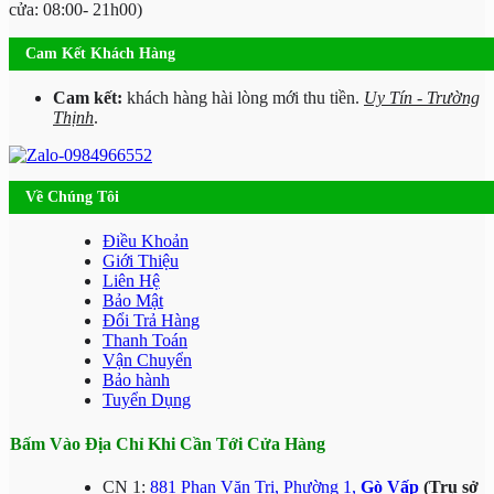
cửa: 08:00- 21h00)
Cam Kết Khách Hàng
Cam kết:
khách hàng hài lòng mới thu tiền.
Uy Tín - Trường
Thịnh
.
Về Chúng Tôi
Điều Khoản
Giới Thiệu
Liên Hệ
Bảo Mật
Đổi Trả Hàng
Thanh Toán
Vận Chuyển
Bảo hành
Tuyển Dụng
Bấm Vào Địa Chỉ Khi Cần Tới Cửa Hàng
CN 1:
881 Phan Văn Trị, Phường 1,
Gò Vấp
(Trụ sở