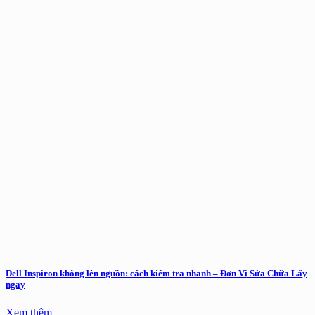
Dell Inspiron không lên nguồn: cách kiểm tra nhanh – Đơn Vị Sửa Chữa Lấy
ngay
Xem thêm