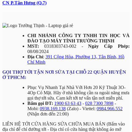
CN P.Tân Hưng (Q.7)
CHI NHÁNH CÔNG TY TNHH TIN HỌC VÀ
ĐÀO TẠO MÁY TÍNH TRƯỜNG THỊNH
MST:
0318303743-002 -
Ngày Cấp Phép:
08/08/2024
Địa Chỉ
:
391 Cộng Hòa, Phường 13, Tân Bình, Hồ
Chí Minh
GỌI THỢ TỚI TẬN NƠI SỬA TẠI CHỖ 22 QUẬN HUYỆN
Ở TPHCM:
Phục Vụ Nhanh Tại Nhà Với Hơn 20 Kỹ Thuật 3O-
4Op Có Mặt. Hãy ở nhà không cần ra ngoài năng mưa
gọi thợ tới sửa. Cam kết tới tư vấn tận nơi miễn phí.
Bấm gọi ĐT:
1900 63 63 43
-
028 7300 7898
-
Mobi:
0938.169.138
(Zalo) - Viettel:
0984.966.552
(Nhận đơn đến 21:00)
LIÊN HỆ TỚI CỬA HÀNG SỬA CHỮA MUA BÁN (Bấm vào
địa chỉ để chỉ đường tới - Địa chỉ có cửa hàng thật không ảo mở