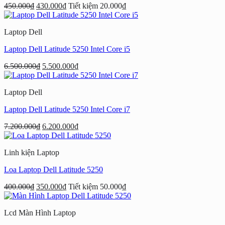
450.000
₫
430.000
₫
Tiết kiệm
20.000
₫
Laptop Dell
Laptop Dell Latitude 5250 Intel Core i5
Giá
Giá
6.500.000
₫
5.500.000
₫
gốc
hiện
là:
tại
Laptop Dell
6.500.000₫.
là:
5.500.000₫.
Laptop Dell Latitude 5250 Intel Core i7
Giá
Giá
7.200.000
₫
6.200.000
₫
gốc
hiện
là:
tại
Linh kiện Laptop
7.200.000₫.
là:
6.200.000₫.
Loa Laptop Dell Latitude 5250
400.000
₫
350.000
₫
Tiết kiệm
50.000
₫
Lcd Màn Hình Laptop