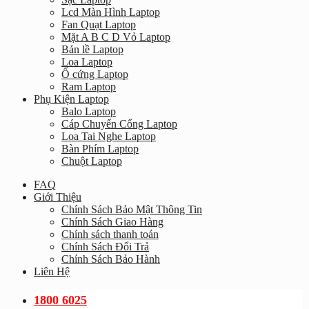
Lcd Màn Hình Laptop
Fan Quạt Laptop
Mặt A B C D Vỏ Laptop
Bản lề Laptop
Loa Laptop
Ổ cứng Laptop
Ram Laptop
Phụ Kiện Laptop
Balo Laptop
Cáp Chuyển Cổng Laptop
Loa Tai Nghe Laptop
Bàn Phím Laptop
Chuột Laptop
FAQ
Giới Thiệu
Chính Sách Bảo Mật Thông Tin
Chính Sách Giao Hàng
Chính sách thanh toán
Chính Sách Đổi Trả
Chính Sách Bảo Hành
Liên Hệ
1800 6025