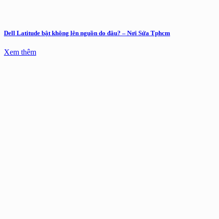
Dell Latitude bật không lên nguồn do đâu? – Nơi Sửa Tphcm
Xem thêm